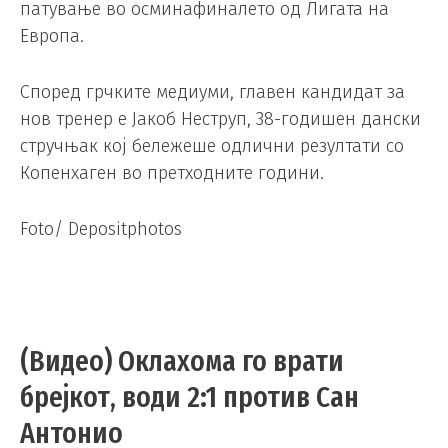
патување во осминафиналето од Лигата на
Европа.
Според грчките медиуми, главен кандидат за
нов тренер е Јакоб Неструп, 38-годишен дански
стручњак кој бележеше одлични резултати со
Копенхаген во претходните години.
Foto/ Depositphotos
(Видео) Оклахома го врати
брејкот, води 2:1 против Сан
Антонио