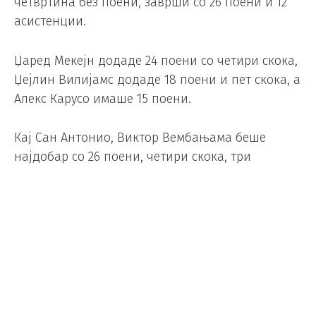
четвртина без поени, заврши со 26 поени и 12
асистенции.
Џаред Мекејн додаде 24 поени со четири скока,
Џејлин Вилијамс додаде 18 поени и пет скока, а
Алекс Карусо имаше 15 поени.
Кај Сан Антонио, Виктор Вембањама беше
најдобар со 26 поени, четири скока, три
асистенции и две блокади. Девин Васел имаше
20 поени и седум скока, Дирон Фокс имаше 15
поени, седум скока и шест асистенции.
Четвртиот натпревар на програмата е во Тексас,
во понеделник во 2:00 часот.
Foto/ EPA