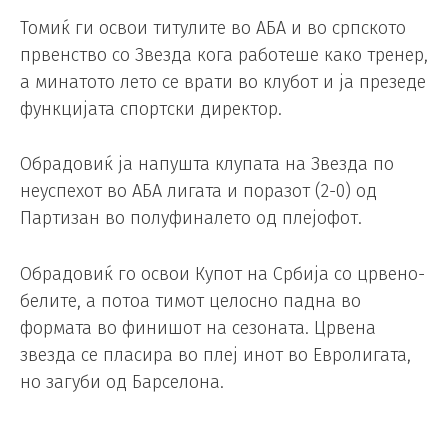
Томиќ ги освои титулите во АБА и во српското
првенство со Звезда кога работеше како тренер,
а минатото лето се врати во клубот и ја презеде
функцијата спортски директор.
Обрадовиќ ја напушта клупата на Звезда по
неуспехот во АБА лигата и поразот (2-0) од
Партизан во полуфиналето од плејофот.
Обрадовиќ го освои Купот на Србија со црвено-
белите, а потоа тимот целосно падна во
формата во финишот на сезоната. Црвена
звезда се пласира во плеј инот во Евролигата,
но загуби од Барселона.