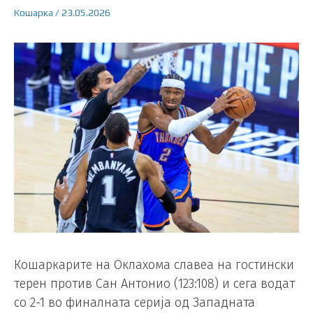
Кошарка
/
23.05.2026
Кошаркарите на Оклахома славеа на гостински
терен против Сан Антонио (123:108) и сега водат
со 2-1 во финалната серија од Западната