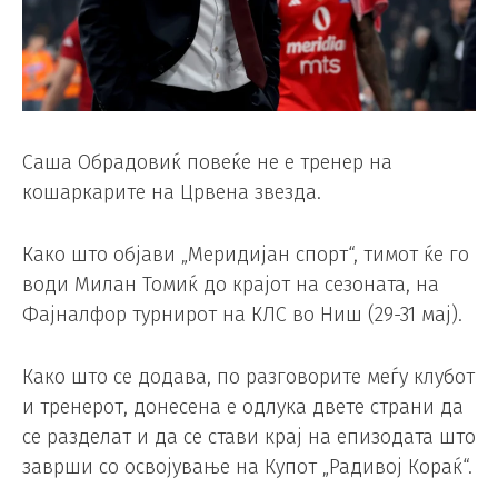
Саша Обрадовиќ повеќе не е тренер на
кошаркарите на Црвена звезда.
Како што објави „Меридијан спорт“, тимот ќе го
води Милан Томиќ до крајот на сезоната, на
Фајналфор турнирот на КЛС во Ниш (29-31 мај).
Како што се додава, по разговорите меѓу клубот
и тренерот, донесена е одлука двете страни да
се разделат и да се стави крај на епизодата што
заврши со освојување на Купот „Радивој Кораќ“.