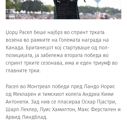
Џорџ Расел беше најбрз во спринт трката
возена во рамките на Големата награда на
Канада. Британецот кој стартуваше од пол-
позицијата, ја забележа втората победа во
спринт трките сезонава, има и еден триумф во
главните трки.
Расел во Монтреал победи пред Ландо Норис
од Мекларен и тимскиот колега Андреа Кими
Антонели. Зад нив се пласираа Оскар Пјастри,
Шарл Леклер, Луис Хамилтон, Макс Ферстапен и
Арвид Линдблад.