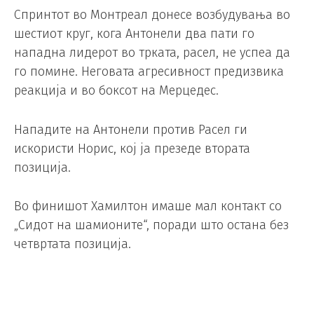
Спринтот во Монтреал донесе возбудувања во
шестиот круг, кога Антонели два пати го
нападна лидерот во трката, расел, не успеа да
го помине. Неговата агресивност предизвика
реакција и во боксот на Мерцедес.
Нападите на Антонели против Расел ги
искористи Норис, кој ја презеде втората
позиција.
Во финишот Хамилтон имаше мал контакт со
„Сидот на шамионите“, поради што остана без
четвртата позиција.