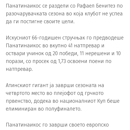
Панатинаикос се раздели со Рафаел Бенитез по
разочарувачката сезона во која клубот не успеа
да ги постигне своите цели.
Искусниот 66-годишен стручњак го предводеше
Панатинаикос во вкупно 41 натпревар и
оствари учинок од 20 победи, 11 нерешени и 10
порази, со просек од 1,73 освоени поени по
натпревар.
Атинскиот гигант ја заврши сезоната на
четвртото место во плејофот од грчкото
првенство, додека во националниот Куп беше
елиминиран во полуфиналето.
Панатинаикос го заврши своето европско