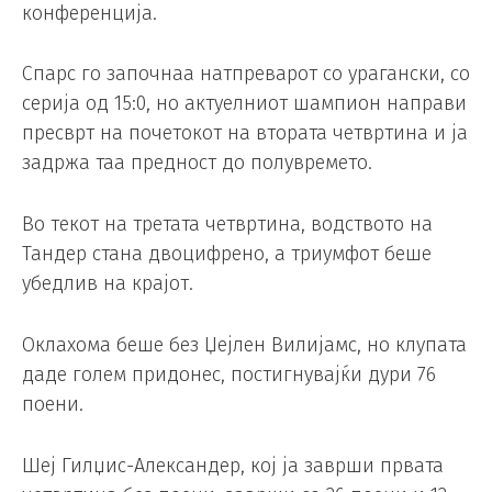
конференција.
Спарс го започнаа натпреварот со урагански, со
серија од 15:0, но актуелниот шампион направи
пресврт на почетокот на втората четвртина и ја
задржа таа предност до полувремето.
Во текот на третата четвртина, водството на
Тандер стана двоцифрено, а триумфот беше
убедлив на крајот.
Оклахома беше без Џејлен Вилијамс, но клупата
даде голем придонес, постигнувајќи дури 76
поени.
Шеј Гилџис-Александер, кој ја заврши првата