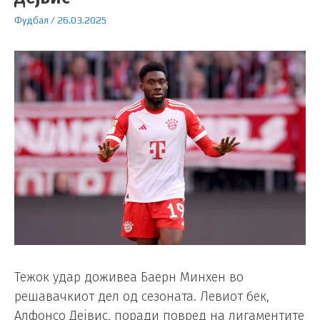
Фудбал
/
26.03.2025
Тежок удар доживеа Баерн Минхен во
решавачкиот дел од сезоната. Левиот бек,
Алфонсо Дејвис, поради повред на лигаментите