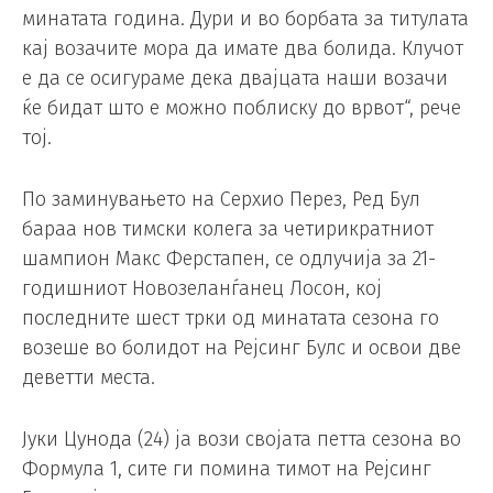
минатата година. Дури и во борбата за титулата
кај возачите мора да имате два болида. Клучот
е да се осигураме дека двајцата наши возачи
ќе бидат што е можно поблиску до врвот“, рече
тој.
По заминувањето на Серхио Перез, Ред Бул
бараа нов тимски колега за четирикратниот
шампион Макс Ферстапен, се одлучија за 21-
годишниот Новозеланѓанец Лосон, кој
последните шест трки од минатата сезона го
возеше во болидот на Рејсинг Булс и освои две
деветти места.
Јуки Цунода (24) ја вози својата петта сезона во
Формула 1, сите ги помина тимот на Рејсинг