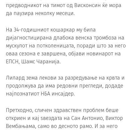
предводникот на тимот од Висконсин ќе мора
да паузира неколку месеци.
На 34-годишниот кошаркар му била
дијагностицирана длабока венска тромбоза на
мускулот на потколеницата, поради што за него
оваа сезона е завршена, објави новинарот на
ЕПСН, Шамс Чаранија.
Лилард зема лекови за разредување на крвта и
продолжува да има редовни прегледи, додаде
најпознатиот НБА инсајдер.
Претходно, сличен здравствен проблем беше
откриен и кај ѕвездата на Сан Антонио, Виктор
Вембањама, само во десното рамо. И за него