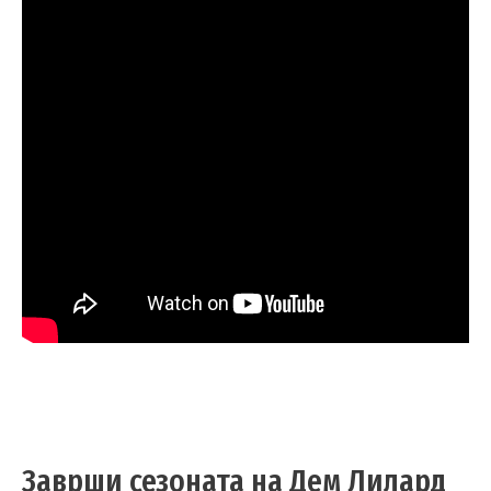
Заврши сезоната на Дем Лилард