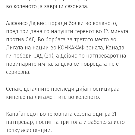
во коленото ја заврши сезоната.
Алфонсо Дејвис, поради болки во коленото,
пред три дена го напушти теренот во 12. минута
против САД. Во борбата за третото место во
Лигата на нации во КОНКАКАФ зоната, Канада
ги победи САД (2:1), а Дејвис по натпреварот на
новинарите им кажа дека се повредата не е
сериозна.
Сепак, деталните прегледи дијагностицираа
кинење на лигаментите во коленото.
Канаѓанецот во тековната сезона одигра 31
натпревар, постигна три гола и забележа исто
толку асистенции.