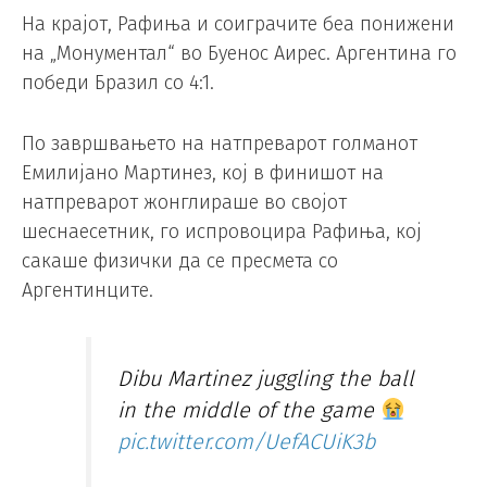
На крајот, Рафиња и соиграчите беа понижени
на „Монументал“ во Буенос Аирес. Аргентина го
победи Бразил со 4:1.
По завршвањето на натпреварот голманот
Емилијано Мартинез, кој в финишот на
натпреварот жонглираше во својот
шеснаесетник, го испровоцира Рафиња, кој
сакаше физички да се пресмета со
Аргентинците.
Dibu Martinez juggling the ball
in the middle of the game
pic.twitter.com/UefACUiK3b