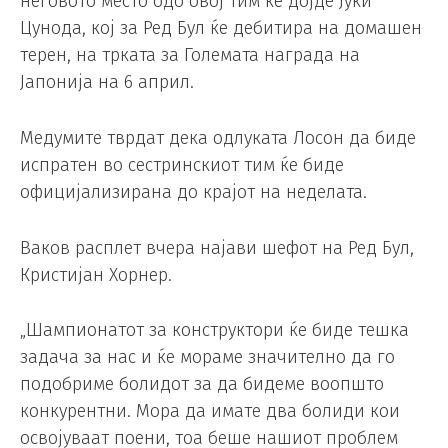
неговото место одо овој тим ќе дојде Јуки
Цунода, кој за Ред Бул ќе дебитира на домашен
терен, на трката за Големата награда на
Јапонија на 6 април.
Медумите тврдат дека одлуката Лосон да биде
испратен во сестринскиот тим ќе биде
официјализирана до крајот на неделата.
Ваков расплет вчера најави шефот на Ред Бул,
Кристијан Хорнер.
„Шампионатот за конструктори ќе биде тешка
задача за нас и ќе мораме значително да го
подобриме болидот за да бидеме воопшто
конкурентни. Мора да имате два болиди кои
освојуваат поени, тоа беше нашиот проблем