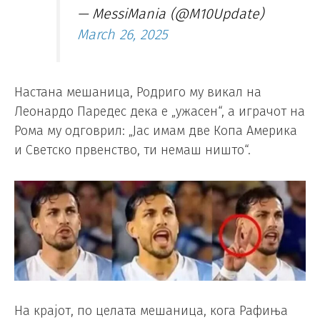
— MessiMania (@M10Update)
March 26, 2025
Настана мешаница, Родриго му викал на
Леонардо Паредес дека е „ужасен“, а играчот на
Рома му одговрил: „Јас имам две Копа Америка
и Светско првенство, ти немаш ништо“.
На крајот, по целата мешаница, кога Рафиња