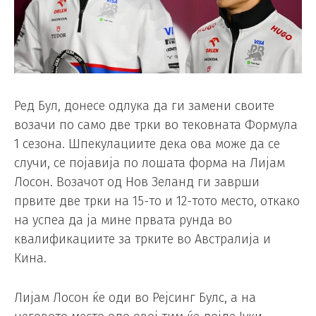
Ред Бул, донесе одлука да ги замени своите
возачи по само две трки во тековната Формула
1 сезона. Шпекулациите дека ова може да се
случи, се појавија по лошата форма на Лијам
Лосон. Возачот од Нов Зеланд ги заврши
првите две трки на 15-то и 12-тото место, откако
на успеа да ја мине првата рунда во
квалификациите за трките во Австралија и
Кина.
Лијам Лосон ќе оди во Рејсинг Булс, а на