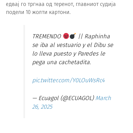
едвај го тргнаа од теренот, главниот судија
подели 10 жолти картони.
TREMENDO
|| Raphinha
se iba al vestuario y el Dibu se
lo lleva puesto y Paredes le
pega una cachetadita.
pic.twitter.com/Y0LOuWsRc4
— Ecuagol (@ECUAGOL)
March
26, 2025