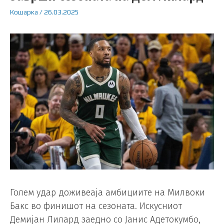
Кошарка
/
26.03.2025
Голем удар доживеаја амбициите на Милвоки
Бакс во финишот на сезоната. Искусниот
Демијан Лилард заедно со Јанис Адетокумбо,