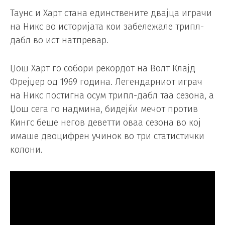
Таунс и Харт стана единствените двајца играчи
на Никс во историјата кои забележале трипл-
дабл во ист натпревар.
Џош Харт го собори рекордот на Волт Клајд
Фрејџер од 1969 година. Легендарниот играч
на Никс постигна осум трипл-дабл таа сезона, а
Џош сега го надмина, бидејќи мечот против
Кингс беше негов деветти оваа сезона во кој
имаше двоцифрен учинок во три статистички
колони.