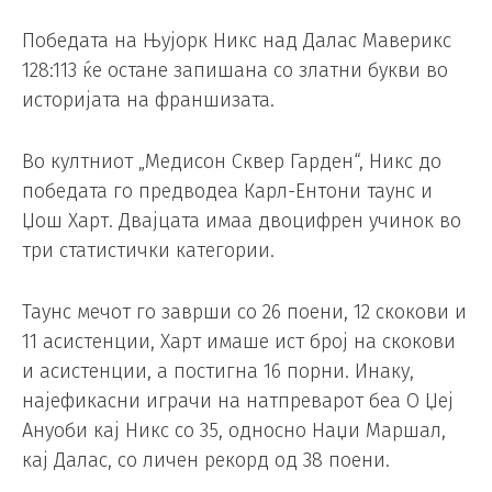
Победата на Њујорк Никс над Далас Маверикс
128:113 ќе остане запишана со златни букви во
историјата на франшизата.
Во култниот „Медисон Сквер Гарден“, Никс до
победата го предводеа Карл-Ентони таунс и
Џош Харт. Двајцата имаа двоцифрен учинок во
три статистички категории.
Таунс мечот го заврши со 26 поени, 12 скокови и
11 асистенции, Харт имаше ист број на скокови
и асистенции, а постигна 16 порни. Инаку,
најефикасни играчи на натпреварот беа О Џеј
Ануоби кај Никс со 35, односно Наџи Маршал,
кај Далас, со личен рекорд од 38 поени.