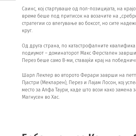
Саинс, кој стартуваше од пол-позицијата, на крајо
време беше под притисок на возачите на „сребре
стратегии со влегување во боксот, но сите надеж
круг.
Од друга страна, по катастрофалните квалификац
подиумот – доминаторот Макс Ферстапен заврши 
Перез беше само 8-ми, ставајќи крај на победничк
Шарл Леклер во второто Ферари заврши на петтот
Пјастри (Мекларен), Перез и Лајам Лосон, кој усп
место за Алфа Таури, каде што вози како замена
Магнусен во Хас.