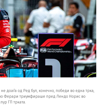
не доаѓа од Ред бул, конечно, победи во една трка,
 во Ферари триумфираше пред Лендо Норис во
пур ГП трката.