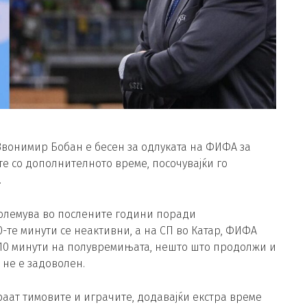
вонимир Бобан е бесен за одлуката на ФИФА за
е со дополнителното време, посочувајќи го
.
зголемува во послените години поради
-те минути се неактивни, а на СП во Катар, ФИФА
10 минути на полувремињата, нешто што продолжи и
 не е задоволен.
ираат тимовите и играчите, додавајќи екстра време