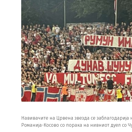
Навивачите на Црвена звезда се заблагодарија 
Романија-Косово со порака на нивниот дуел со Ч