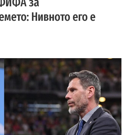
 ФИФА за
мето: Нивното его е