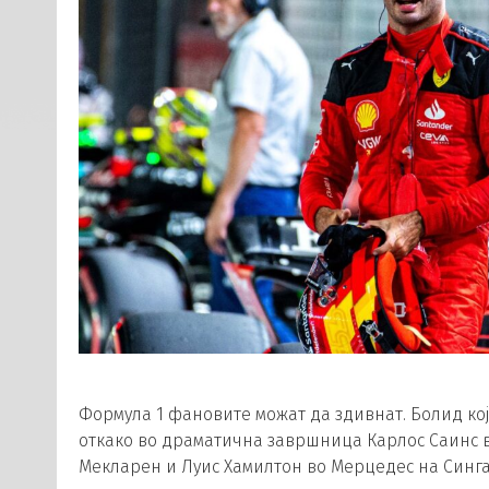
Формула 1 фановите можат да здивнат. Болид кој 
откако во драматична завршница Карлос Саинс
Мекларен и Луис Хамилтон во Мерцедес на Синга