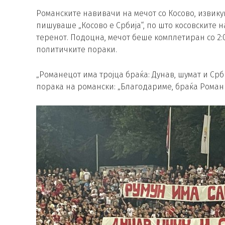
Романските навивачи на мечот со Косово, извикува
пишуваше „Косово е Србија“, по што косовските н
теренот. Подоцна, мечот беше комплетиран со 2:0
политичките пораки.
„Романецот има тројца браќа: Дунав, шумат и Срб
порака на романски: „Благодариме, браќа Роман