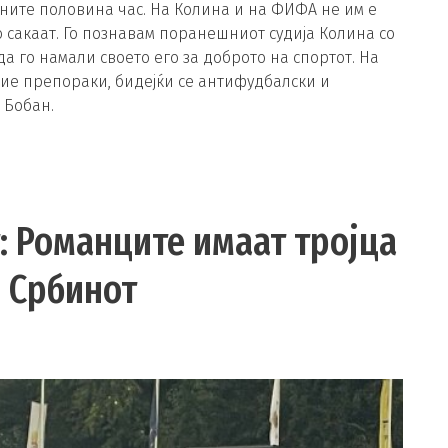
дните половина час. На Колина и на ФИФА не им е
го сакаат. Го познавам поранешниот судија Колина со
да го намали своето его за доброто на спортот. На
ие препораки, бидејќи се антифудбалски и
 Бобан.
: Романците имаат тројца
и Србинот