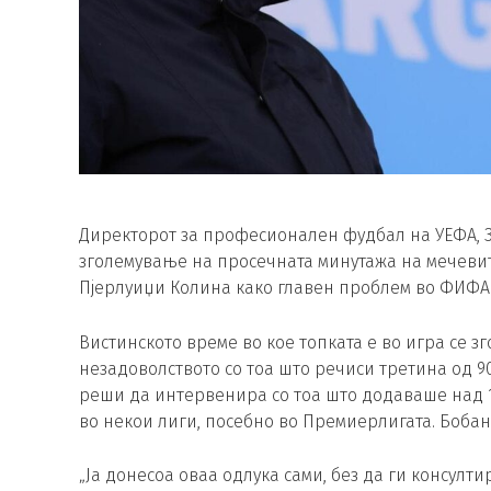
Директорот за професионален фудбал на УЕФА, З
зголемување на просечната минутажа на мечевит
Пјерлуиџи Колина како главен проблем во ФИФА
Вистинското време во кое топката е во игра се 
незадоволството со тоа што речиси третина од 90
реши да интервенира со тоа што додаваше над 
во некои лиги, посебно во Премиерлигата. Бобан
„Ја донесоа оваа одлука сами, без да ги консулт