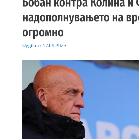
Бобан контра Колина и
надополнувањето на вре
огромно
Фудбал
/
17.09.2023