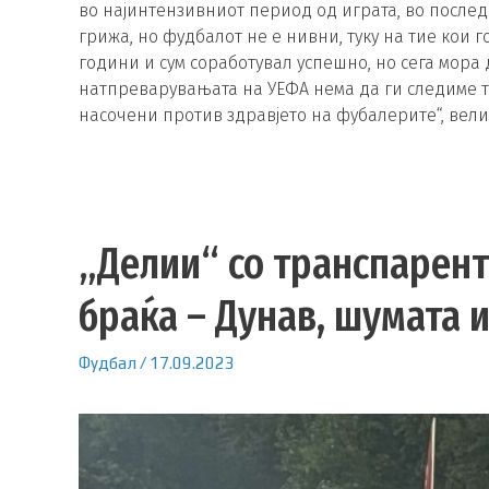
во најинтензивниот период од играта, во после
грижа, но фудбалот не е нивни, туку на тие кои 
години и сум соработувал успешно, но сега мора 
натпреварувањата на УЕФА нема да ги следиме т
насочени против здравјето на фубалерите“, вели
„Делии“ со транспарент
браќа – Дунав, шумата 
Фудбал
/
17.09.2023