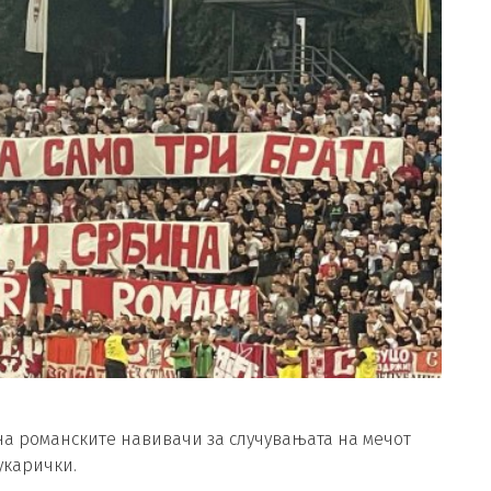
на романските навивачи за случувањата на мечот
укарички.