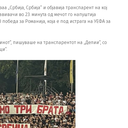
а „Србија, Србија“ и објавија транспарент на кој
авивачи во 23. минута од мечот го напуштија
 победа за Романија, која е под истрага на УЕФА за
инот“, пишуваше на транспарентот на „Делии“, со
ци“.