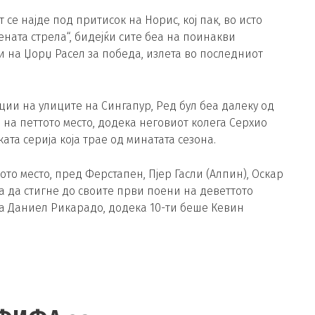
т се најде под притисок на Норис, кој пак, во исто
ната стрела“, бидејќи сите беа на поинакви
и на Џорџ Расел за победа, излета во последниот
ии на улиците на Сингапур, Ред бул беа далеку од
на петтото место, додека неговиот колега Серхио
ата серија која трае од минатата сезона.
о место, пред Ферстапен, Пјер Гасли (Алпин), Оскар
еа да стигне до своите први поени на деветтото
 за Даниел Рикарадо, додека 10-ти беше Кевин