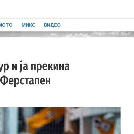
МОТО
МИКС
ВИДЕО
ур и ја прекина
 Ферстапен