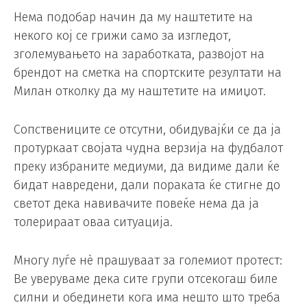
Нема подобар начин да му наштетите на
некого кој се грижи само за изгледот,
зголемувањето на заработката, развојот на
брендот на сметка на спортските резултати на
Милан отколку да му наштетите на имиџот.
Сопствениците се отсутни, обидувајќи се да ја
протуркаат својата чудна верзија на фудбалот
преку избраните медиуми, да видиме дали ќе
бидат навредени, дали пораката ќе стигне до
светот дека навивачите повеќе нема да ја
толерираат оваа ситуација.
Многу луѓе нè прашуваат за големиот протест:
Ве уверуваме дека сите групи отсекогаш биле
силни и обединети кога има нешто што треба