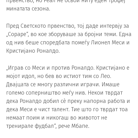
првенство, но Реал не освои ниту еден трофеј
минатата сезона.
Пред Светското првенство, тој даде интервју за
„Сораре“, во кое зборуваше за бројни теми. Една
од нив беше споредбата помеѓу Лионел Меси и
Кристијано Роналдо.
„Играв со Меси и против Роналдо. Кристијано е
мојот идол, но бев во истиот тим со Лео.
Двајцата се многу различни играчи. Имаше
големо соперништво меѓу нив. Некои тврдат
дека Роналдо добил сè преку напорна работа и
дека Меси е чист талент. Тие што го тврдат тоа
немаат поим и никогаш во животот не
тренирале фудбал“, рече Мбапе.