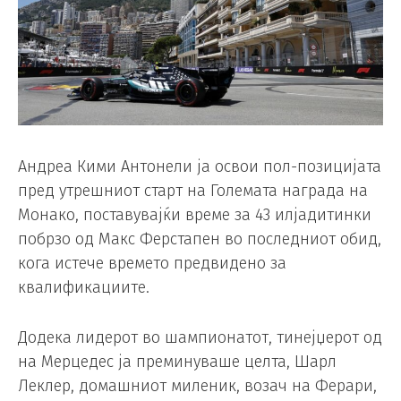
Андреа Кими Антонели ја освои пол-позицијата
пред утрешниот старт на Големата награда на
Монако, поставувајќи време за 43 илјадитинки
побрзо од Макс Ферстапен во последниот обид,
кога истече времето предвидено за
квалификациите.
Додека лидерот во шампионатот, тинејџерот од
на Мерцедес ја преминуваше целта, Шарл
Леклер, домашниот миленик, возач на Ферари,