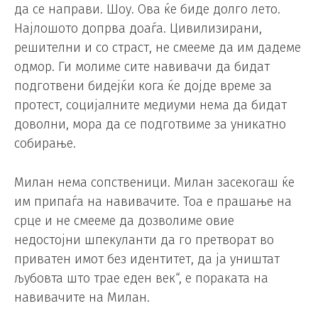
да се направи. Шоу. Ова ќе биде долго лето.
Најлошото допрва доаѓа. Цивилизирани,
решителни и со страст, не смееме да им дадеме
одмор. Ги молиме сите навивачи да бидат
подготвени бидејќи кога ќе дојде време за
протест, социјалните медиуми нема да бидат
доволни, мора да се подготвиме за уникатно
собирање.
Милан нема сопственици. Милан засекогаш ќе
им припаѓа на навивачите. Тоа е прашање на
срце и не смееме да дозволиме овие
недостојни шпекуланти да го претворат во
приватен имот без идентитет, да ја уништат
љубовта што трае еден век“, е пораката на
навивачите на Милан.