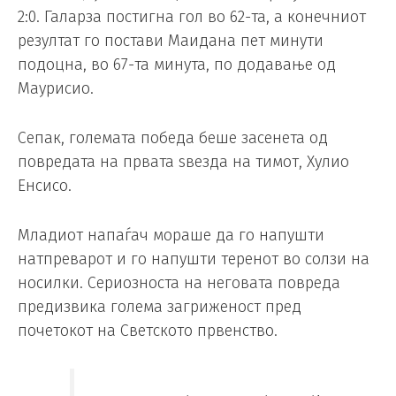
2:0. Галарза постигна гол во 62-та, а конечниот
резултат го постави Маидана пет минути
подоцна, во 67-та минута, по додавање од
Маурисио.
Сепак, големата победа беше засенета од
повредата на првата ѕвезда на тимот, Хулио
Енсисо.
Младиот напаѓач мораше да го напушти
натпреварот и го напушти теренот во солзи на
носилки. Сериозноста на неговата повреда
предизвика голема загриженост пред
почетокот на Светското првенство.