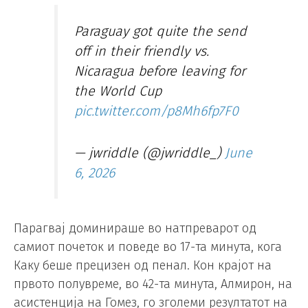
Paraguay got quite the send
off in their friendly vs.
Nicaragua before leaving for
the World Cup
pic.twitter.com/p8Mh6fp7F0
— jwriddle (@jwriddle_)
June
6, 2026
Парагвај доминираше во натпреварот од
самиот почеток и поведе во 17-та минута, кога
Каку беше прецизен од пенал. Кон крајот на
првото полувреме, во 42-та минута, Алмирон, на
асистенција на Гомез, го зголеми резултатот на