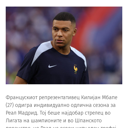
Францускиот репрезентативец Килијан Мбапе
(27) одигра индивидуално одлична сезона за
Реал Мадрид. Тој беше најдобар стрелец во
Лигата на шампионите и во Шпанското