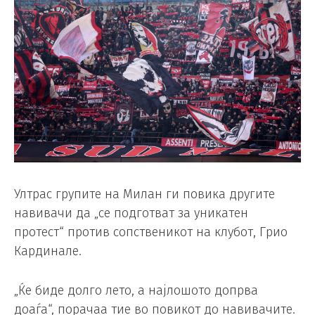
Ултрас групите на Милан ги повика другите
навивачи да „се подготват за уникатен
протест“ против сопственикот на клубот, Грио
Кардинале.
„Ќе биде долго лето, а најлошото допрва
доаѓа“, порачаа тие во повикот до навивачите.