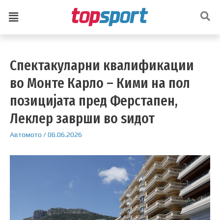
Спектакуларни квалификации
во Монте Карло – Кими на пол
позицијата пред Ферстапен,
Леклер заврши во ѕидот
Автомото
/
06.06.2026