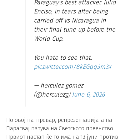
Paraguay's best attacker, Julio
Enciso, in tears after being
carried off vs Nicaragua in
their final tune up before the
World Cup.
You hate to see that.
pic.twitter.com/8kEGqq3m3x
— herculez gomez
(@herculezg)
June 6, 2026
По овој натпревар, репрезентацијата на
Парагвај патува на Светското првенство.
Првиот настап ќе го има на 13 јуни против