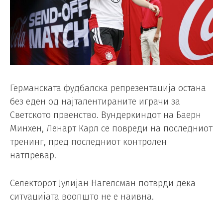
Германската фудбалска репрезентација остана
без еден од најталентираните играчи за
Светското првенство. Вундеркиндот на Баерн
Минхен, Ленарт Карл се повреди на последниот
тренинг, пред последниот контролен
натпревар.
Селекторот Јулијан Нагелсман потврди дека
ситуацијата воопшто не е наивна.