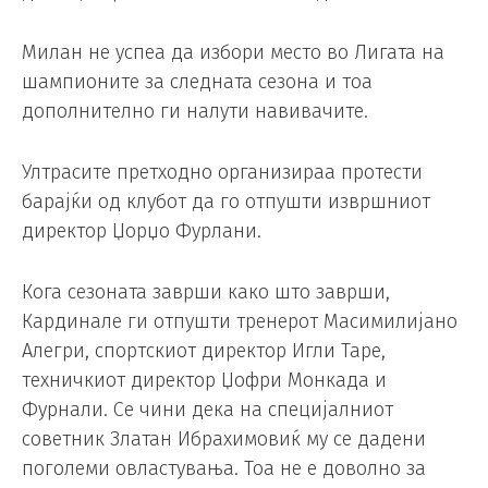
Милан не успеа да избори место во Лигата на
шампионите за следната сезона и тоа
дополнително ги налути навивачите.
Ултрасите претходно организираа протести
барајќи од клубот да го отпушти извршниот
директор Џорџо Фурлани.
Кога сезоната заврши како што заврши,
Кардинале ги отпушти тренерот Масимилијано
Алегри, спортскиот директор Игли Таре,
техничкиот директор Џофри Монкада и
Фурнали. Се чини дека на специјалниот
советник Златан Ибрахимовиќ му се дадени
поголеми овластувања. Тоа не е доволно за