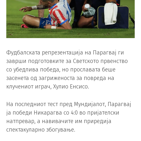
Фудбалската репрезентација на Парагвај ги
заврши подготовките за Светското првенство
со убедлива победа, но прославата беше
засенета од загриженоста за повреда на
клучениот играч, Хулио Енсисо.
На последниот тест пред Мундијалот, Парагвај
ја победи Никарагва со 4:0 во пријателски
натпревар, а навивачите им приредија
спектакуларно збогување.