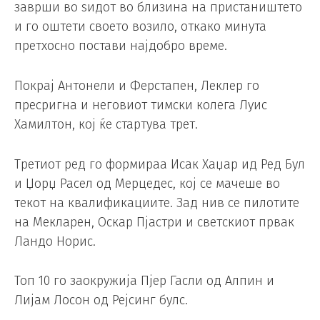
заврши во ѕидот во близина на пристаништето
и го оштети своето возило, откако минута
претхосно постави најдобро време.
Покрај Антонели и Ферстапен, Леклер го
пресригна и неговиот тимски колега Луис
Хамилтон, кој ќе стартува трет.
Третиот ред го формираа Исак Хаџар ид Ред Бул
и Џорџ Расел од Мерцедес, кој се мачеше во
текот на квалификациите. Зад нив се пилотите
на Мекларен, Оскар Пјастри и светскиот првак
Ландо Норис.
Топ 10 го заокружија Пјер Гасли од Алпин и
Лијам Лосон од Рејсинг булс.