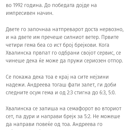
во 1992 година. До победата дојде на
импресивен начин.
Двете го започнаа натпреварот доста нервозно,
и на двете им пречеше силниот ветер. Првите
четири гема беа со ист број брејкови. Кога
Хвалинска првпат го одбрани својот сервис, се
чинеше дека ќе може да пружи сериозен отпор.
Се покажа дека тоа е крај на сите нејзини
надежи. Андреева тогаш фати залет, ги доби
следните осум гема и од 2:3 стигна до 6:3, 5:0.
Хвалинска се запиша на семафорот во вториот
сет, па дури и направи брејк за 5:2. Не можеше
да направи повеќе од тоа. Андреева го