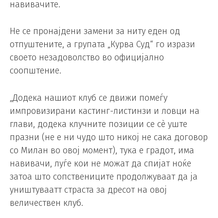
навивачите.
Не се пронајдени замени за ниту еден од
отпуштените, а групата „Курва Суд“ го изрази
своето незадоволство во официјално
соопштение.
„Додека нашиот клуб се движи помеѓу
импровизирани кастинг-листинзи и ловци на
глави, додека клучните позиции се сè уште
празни (не е ни чудо што никој не сака договор
со Милан во овој момент), тука е градот, има
навивачи, луѓе кои не можат да спијат ноќе
затоа што сопствениците продолжуваат да ја
уништуваатт страста за дресот на овој
величествен клуб.