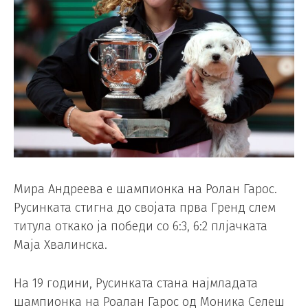
Мира Андреева е шампионка на Ролан Гарос.
Русинката стигна до својата прва Гренд слем
титула откако ја победи со 6:3, 6:2 плјачката
Маја Хвалинска.
На 19 години, Русинката стана најмладата
шампионка на Роалан Гарос од Моника Селеш