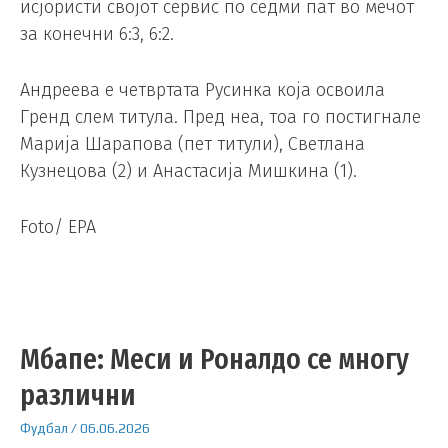
исјористи својот сервис по седми пат во мечот
за конечни 6:3, 6:2.
Андреева е четвртата Русинка која освоила
Гренд слем титула. Пред неа, тоа го постигнале
Марија Шарапова (пет титули), Светлана
Кузнецова (2) и Анастасија Мишкина (1).
Foto/ EPA
Mбапе: Меси и Роналдо се многу
различни
Фудбал
/
06.06.2026