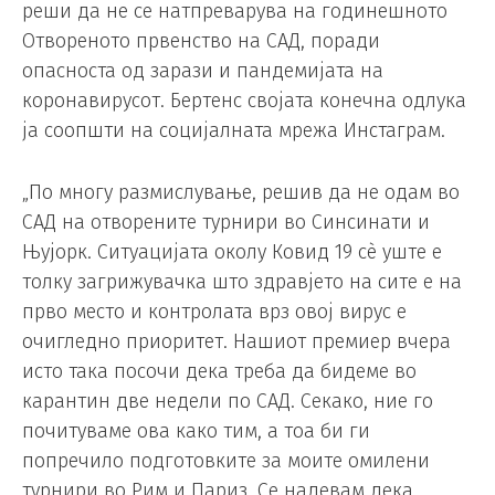
реши да не се натпреварува на годинешното
Отвореното првенство на САД, поради
опасноста од зарази и пандемијата на
коронавирусот. Бертенс својата конечна одлука
ја соопшти на социјалната мрежа Инстаграм.
„По многу размислување, решив да не одам во
САД на отворените турнири во Синсинати и
Њујорк. Ситуацијата околу Ковид 19 сè уште е
толку загрижувачка што здравјето на сите е на
прво место и контролата врз овој вирус е
очигледно приоритет. Нашиот премиер вчера
исто така посочи дека треба да бидеме во
карантин две недели по САД. Секако, ние го
почитуваме ова како тим, а тоа би ги
попречило подготовките за моите омилени
турнири во Рим и Париз. Се надевам дека