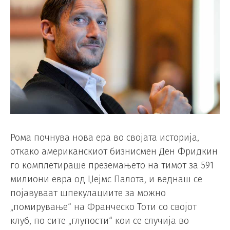
Рома почнува нова ера во својата историја,
откако американскиот бизнисмен Ден Фридкин
го комплетираше преземањето на тимот за 591
милиони евра од Џејмс Палота, и веднаш се
појавуваат шпекулациите за можно
„помирување“ на Франческо Тоти со својот
клуб, по сите „глупости“ кои се случија во