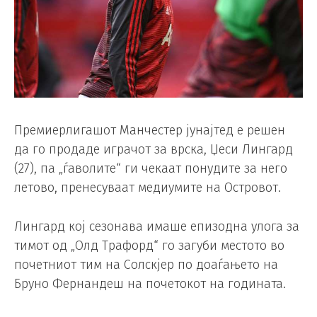
Премиерлигашот Манчестер јунајтед е решен
да го продаде играчот за врска, Џеси Лингард
(27), па „ѓаволите“ ги чекаат понудите за него
летово, пренесуваат медиумите на Островот.
Лингард кој сезонава имаше епизодна улога за
тимот од „Олд Трафорд“ го загуби местото во
почетниот тим на Солскјер по доаѓањето на
Бруно Фернандеш на почетокот на годината.