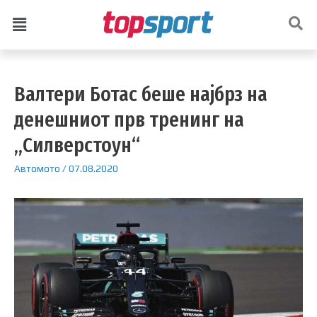
Валтери Ботас беше најбрз на
денешниот прв тренинг на
„Силверстоун“
Автомото
/
07.08.2020