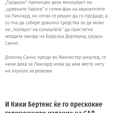
„Гардијан“ пренесува дека менаџерот на
„црвените ѓаволи“ е голем фан на квалитетите
на Лингард, но сепак се решил да го продаде, а
со тоа да собере доволно средства за да може
на „театарот на соништата“ да пристигне
младата ѕвезда на Борусија Дортмунд, Џејдон
Санчо.
Доколку Санчо прејде во Манчестер Јунајтед, се
чини дека за Лингард нема да има место ниту
на клупата за резерви.
И Кики Бертенс ќе го прескокне