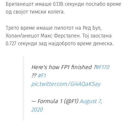
Британецот имаше 0.138 секунди послабо време
од својот тимски колега.
Трето време имаше пилотот на Ред Бул,
Холанѓанецот Макс Ферстапен. Тој заостана
0.727 секунди зад најдоброто време денеска.
Here's how FP1 finished ?
#F170
??
#F1
pic.twitter.com/Gi4AQaKSay
— Formula 1 (@F1)
August 7,
2020