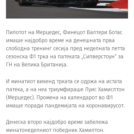
Пилотот на Мерцедес, Финецот Валтери Ботас
имаше најдобро време на денешната прва
слободна тренинг сесија пред неделната петта
сезонска Ф1 трка на патеката „Силверстоун“ за
ГН на Велика Британија.
И минатиот викенд трката се одржа на истата
патека, а на неа триумфираше Луис Хамислтон
(Мерцедес). Промена на календарот во Ф1
имаше поради пандемијата на коронавирусот.
Денеска второ најдобро време забележа
минатонеделниот победник Хамилтон.