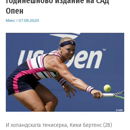
годинешново издание на САД
Опен
Микс
/
07.08.2020
И холандската тенисерка, Кики Бертенс (28)