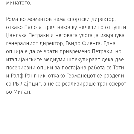
минатото.
Рома во моментов нема спортски директор,
откако Палота пред неколку недели го отпушти
Џанлука Петраки и неговата улога ја извршува
генералниот директор, Гвидо Фиенга. Една
опција е да се врати привремено Петраки, но
италијанските медиуми шпекулираат дека две
посериозни опции за постојана работа се Тоти
и Ралф Рангник, откако Германецот се раздели
со РБ Лајпциг, а не се реализираше трансферот
во Милан.
Тоти си замина од директорската позиција во
Рома по несогласувањата со Палота и
формираше сопствена агенција за пронаоѓање
на таленти. Тој постојано зборува за својата