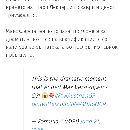
времето на Шарл Леклер, и го заврши денот
триумфално.
Макс Ферстапен, исто така, придонесе за
драматичниот тек на квалификациите со
излетување од патеката во последниот свиок
пред целта.
This is the dramatic moment
that ended Max Verstappen's
Q3!
#F1
#AustrianGP
pic.twitter.com/b64MHhGQGR
— Formula 1 (@F1)
June 27,
2026