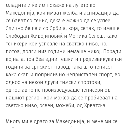
младите и ќе им покаже на луѓето во
Македонија, кои имаат желба и аспирација да
се бават со тенис, дека е можно да се успее.
Слично беше и со Србија, која, сепак, го имаше
Слободан Живојиновиќ и Моника Селеш, како
тенисери кои успеале на светско ниво, но,
потоа, долги низ години немаше никој. Поради
војната, тоа беа едни тешки и предизвикувачки
години за српскиот народ, така што тенисот
како скап и поприлично непристапен спорт, во
однос на некои други тимски спортови,
едноставно не произведуваше тенисери од
нашиот регион кои можеа да се пробиваат на
светско ниво, освен, можеби, од Хрватска.
Многу ми е драго за Македонија, и мене ми се