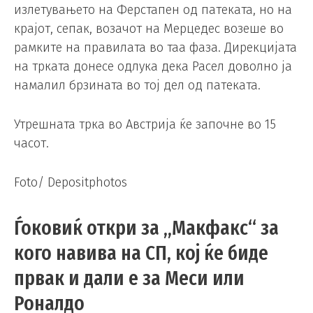
излетувањето на Ферстапен од патеката, но на
крајот, сепак, возачот на Мерцедес возеше во
рамките на правилата во таа фаза. Дирекцијата
на трката донесе одлука дека Расел доволно ја
намалил брзината во тој дел од патеката.
Утрешната трка во Австрија ќе започне во 15
часот.
Foto/ Depositphotos
Ѓоковиќ откри за „Макфакс“ за
кого навива на СП, кој ќе биде
првак и дали е за Меси или
Роналдо