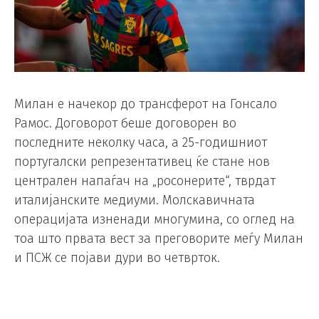
Милан е начекор до трансферот на Гонсало
Рамос. Договорот беше договорен во
последните неколку часа, а 25-годишниот
португалски репрезентативец ќе стане нов
централен напаѓач на „росонерите“, тврдат
италијанските медиуми. Молскавичната
операцијата изненади многумина, со оглед на
тоа што првата вест за преговорите меѓу Милан
и ПСЖ се појави дури во четврток.
Дека трансферот е пред реализација потврди и
„Атлетик“, кој во петок попладне објави дека