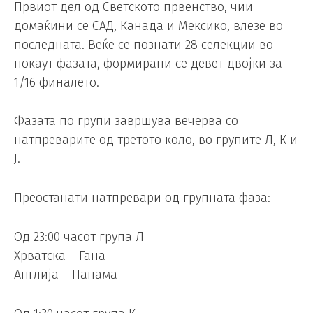
Првиот дел од Светското првенство, чии
домаќини се САД, Канада и Мексико, влезе во
последната. Веќе се познати 28 селекции во
нокаут фазата, формирани се девет двојки за
1/16 финалето.
Фазата по групи завршува вечерва со
натпреварите од третото коло, во групите Л, К и
Ј.
Преостанати натпревари од групната фаза:
Од 23:00 часот група Л
Хрватска – Гана
Англија – Панама