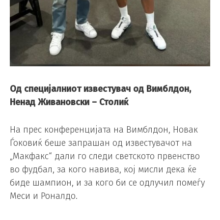
Од специјалниот известувач од Вимблдон,
Ненад Живановски – Столиќ
На прес конференцијата на Вимблдон, Новак
Ѓоковиќ беше запрашан од известувачот на
„Макфакс“ дали го следи светското првенство
во фудбал, за кого навива, кој мисли дека ќе
биде шампион, и за кого би се одлучил помеѓу
Меси и Роналдо.