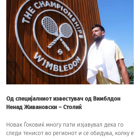
Од специјалниот известувач од Вимблдон
Ненад Живановски – Столиќ
Новак Ѓоковиќ многу пати изјавувал дека го
следи тенисот во регионот и се обидува, колку е