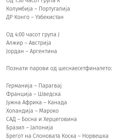
Од 1:30 часот група К
Колумбија – Португалија
ДР Конго – Узбекистан
Од 4:00 часот група Ј
Алжир – Австрија
Јордан – Аргентина
Познати парови од шеснаесетфиналето:
Германија – Парагвај
Франција – Шведска
Јужна Африка – Канада
Холандија – Мароко
САД – Босна и Херцеговина
Бразил – Јапонија
Брегот на Слоновата Коска – Норвешка