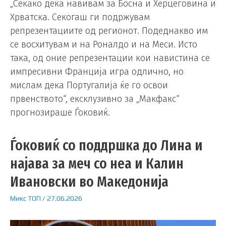
„Секако дека навивам за Босна и Херцеговина и
Хрватска. Секогаш ги подржувам
репрезентациите од регионот. Подеднакво им
се восхитувам и на Роналдо и на Меси. Исто
така, од оние репрезентации кои навистина се
импресивни Франција игра одлично, но
мислам дека Португалија ќе го освои
првенството“, ексклузивно за „Макфакс“
прогнозираше Ѓоковиќ.
Ѓоковиќ со поддршка до Лина и
најава за меч со неа и Калин
Ивановски во Македонија
Микс
ТОП
/
27.06.2026