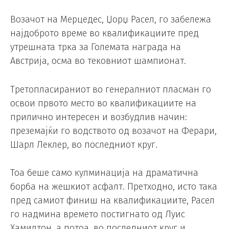
Возачот на Мерцедес, Џорџ Расел, го забележа
најдоброто време во квалификациите пред
утрешната трка за Големата награда на
Австрија, осма во тековниот шампионат.
Третопласираниот во генералниот пласман го
освои првото место во квалификациите на
прилично интересен и возбудлив начин:
преземајќи го водството од возачот на Ферари,
Шарл Леклер, во последниот круг.
Тоа беше само кулминација на драматична
борба на жешкиот асфалт. Претходно, исто така
пред самиот финиш на квалификациите, Расел
го надмина времето постигнато од Луис
Хамилтон, а потоа, во последниот круг и