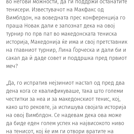
во негови можности, да ги поддржи останатите
тенисери. Известувачот на Макфакс од
Вимблдон, на воведната прес конференција го
праша Новак дали е запознат дека на овој
турнир по прв пат во македонската тениска
историја, Македонија ќе има и свој претставник
на главниот турнир, Лина Ѓорческа и дали би и
сакал да ѝ даде совет и поддршка пред првиот
меч?
„Да, го испратив нејзиниот настап од пред два
дена кога се квалификуваше, така што големи
честитки за неа и за македонскиот тенис, кој,
како што рековте, ја испишува својата историја
на овој Вимблдон. Се надевам дека ова може
да биде еден голем успех на највисокото ниво
на тенисот, кој ќе им ги отвори вратите на