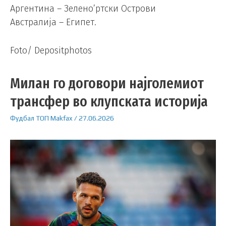
Аргентина – Зелено’ртски Острови
Австралија – Египет.
Foto/ Depositphotos
Милан го договори најголемиот
трансфер во клупската историја
Фудбал
ТОП
Makfax
/
27.06.2026