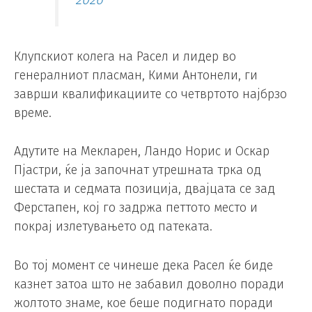
Клупскиот колега на Расел и лидер во
генералниот пласман, Кими Антонели, ги
заврши квалификациите со четвртото најбрзо
време.
Адутите на Мекларен, Ландо Норис и Оскар
Пјастри, ќе ја започнат утрешната трка од
шестата и седмата позиција, двајцата се зад
Ферстапен, кој го задржа петтото место и
покрај излетувањето од патеката.
Во тој момент се чинеше дека Расел ќе биде
казнет затоа што не забавил доволно поради
жолтото знаме, кое беше подигнато поради