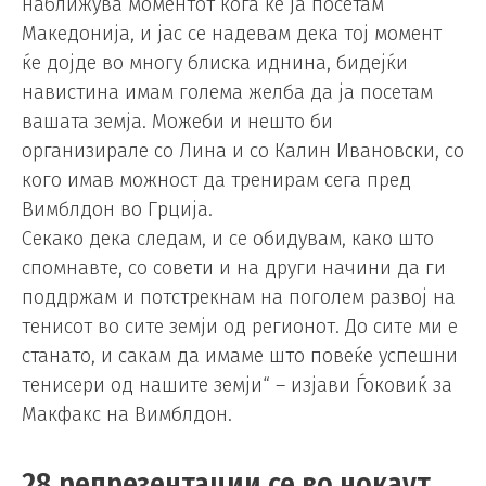
наближува моментот кога ќе ја посетам
Македонија, и јас се надевам дека тој момент
ќе дојде во многу блиска иднина, бидејќи
навистина имам голема желба да ја посетам
вашата земја. Можеби и нешто би
организирале со Лина и со Калин Ивановски, со
кого имав можност да тренирам сега пред
Вимблдон во Грција.
Секако дека следам, и се обидувам, како што
спомнавте, со совети и на други начини да ги
поддржам и потстрекнам на поголем развој на
тенисот во сите земји од регионот. До сите ми е
станато, и сакам да имаме што повеќе успешни
тенисери од нашите земји“ – изјави Ѓоковиќ за
Макфакс на Вимблдон.
28 репрезентации се во нокаут