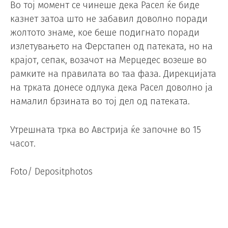
Во тој момент се чинеше дека Расел ќе биде
казнет затоа што не забавил доволно поради
жолтото знаме, кое беше подигнато поради
излетувањето на Ферстапен од патеката, но на
крајот, сепак, возачот на Мерцедес возеше во
рамките на правилата во таа фаза. Дирекцијата
на трката донесе одлука дека Расел доволно ја
намалил брзината во тој дел од патеката.
Утрешната трка во Австрија ќе започне во 15
часот.
Foto/ Depositphotos