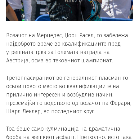
Возачот на Мерцедес, Џорџ Расел, го забележа
најдоброто време во квалификациите пред
утрешната трка за Големата награда на
Австрија, осма во тековниот шампионат.
Третопласираниот во генералниот пласман го
освои првото место во квалификациите на
прилично интересен и возбудлив начин:
преземајќи го водството од возачот на Ферари,
Шарл Леклер, во последниот круг.
Тоа беше само кулминација на драматична
борба на жешкиот асфалт. Претходно, исто така