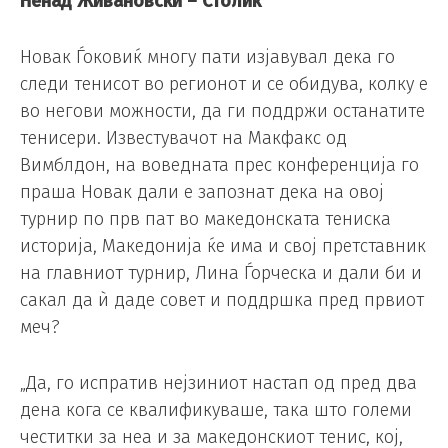
Ненад Живановски – Столиќ
Новак Ѓоковиќ многу пати изјавувал дека го
следи тенисот во регионот и се обидува, колку е
во негови можности, да ги поддржи останатите
тенисери. Известувачот на Макфакс од
Вимблдон, на воведната прес конференција го
праша Новак дали е запознат дека на овој
турнир по прв пат во македонската тениска
историја, Македонија ќе има и свој претставник
на главниот турнир, Лина Ѓорческа и дали би и
сакал да ѝ даде совет и поддршка пред првиот
меч?
„Да, го испратив нејзиниот настап од пред два
дена кога се квалификуваше, така што големи
честитки за неа и за македонскиот тенис, кој,