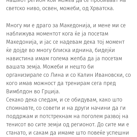
светско ниво, освен, можеби, од Хрватска.
Многу ми е драго за Македонија, и мене ми се
наближува моментот кога ќе ја посетам
Македонија, и јас се надевам дека тој момент
ќе дојде во многу блиска иднина, бидејќи
навистина имам голема желба да ја посетам
вашата земја. Можеби и нешто би
организирале со Лина и со Калин Ивановски, со
кого имав можност да тренирам сега пред
Вимблдон во Грција.
Секако дека следам, и се обидувам, како што
спомнавте, со совети и на други начини да ги
поддржам и потстрекнам на поголем развој на
тенисот во сите земји од регионот. До сите ми е
станато, и сакам да имаме што повеќе успешни