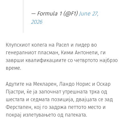
— Formula 1 (@F1)
June 27,
2026
Клупскиот колега на Расел и лидер во
генералниот пласман, Кими Антонели, ги
заврши квалификациите со четвртото најбрзо
време.
Адутите на Мекларен, Ландо Норис и Оскар
Пјастри, ќе ја започнат утрешната трка од
шестата и седмата позиција, двајцата се зад
Ферстапен, кој го задржа петтото место и
покрај излетувањето од патеката.