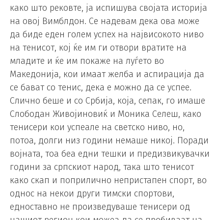
како што рековте, ја испишува својата историја
на овој Вимблдон. Се надевам дека ова може
да биде еден голем успех на највисокото ниво
на тенисот, кој ќе им ги отвори вратите на
младите и ќе им покаже на луѓето во
Македонија, кои имаат желба и аспирација да
се бават со тенис, дека е можно да се успее.
Слично беше и со Србија, која, сепак, го имаше
Слободан Живојиновиќ и Моника Селеш, како
тенисери кои успеале на светско ниво, но,
потоа, долги низ години немаше никој. Поради
војната, тоа беа едни тешки и предизвикувачки
години за српскиот народ, така што тенисот
како скап и поприлично непристапен спорт, во
однос на некои други тимски спортови,
едноставно не произведуваше тенисери од
нашиот регион кои можеа да се пробиваат на