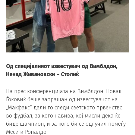
Од специјалниот известувач од Вимблдон,
Ненад Живановски – Столиќ
На прес конференцијата на Вимблдон, Новак
Ѓоковиќ беше запрашан од известувачот на
„Макфакс“ дали го следи светското првенство
во фудбал, за кого навива, кој мисли дека ќе
биде шампион, и за кого би се одлучил помеѓу
Меси и Роналдо.