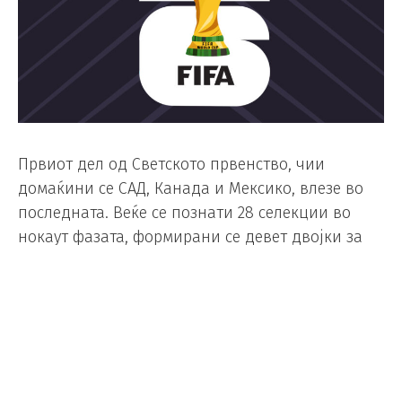
Првиот дел од Светското првенство, чии
домаќини се САД, Канада и Мексико, влезе во
последната. Веќе се познати 28 селекции во
нокаут фазата, формирани се девет двојки за
1/16 финалето.
Фазата по групи завршува вечерва со
натпреварите од третото коло, во групите Л, К и
Ј.