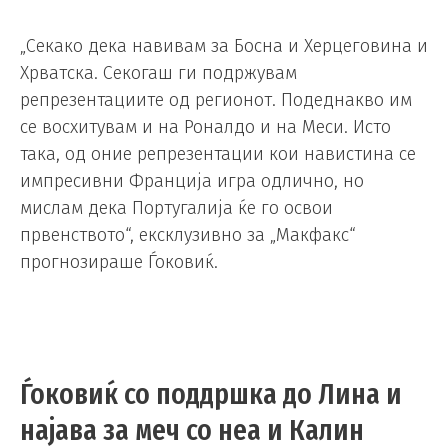
„Секако дека навивам за Босна и Херцеговина и
Хрватска. Секогаш ги подржувам
репрезентациите од регионот. Подеднакво им
се восхитувам и на Роналдо и на Меси. Исто
така, од оние репрезентации кои навистина се
импресивни Франција игра одлично, но
мислам дека Португалија ќе го освои
првенството“, ексклузивно за „Макфакс“
прогнозираше Ѓоковиќ.
Ѓоковиќ со поддршка до Лина и
најава за меч со неа и Калин