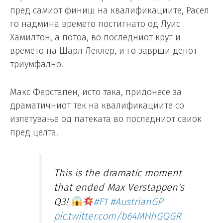
пред самиот финиш на квалификациите, Расел
го надмина времето постигнато од Луис
Хамилтон, а потоа, во последниот круг и
времето на Шарл Леклер, и го заврши денот
триумфално.
Макс Ферстапен, исто така, придонесе за
драматичниот тек на квалификациите со
излетување од патеката во последниот свиок
пред целта.
This is the dramatic moment
that ended Max Verstappen's
Q3!
#F1
#AustrianGP
pic.twitter.com/b64MHhGQGR