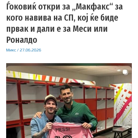
Ѓоковиќ откри за „Макфакс“ за
кого навива на СП, кој ќе биде
првак и дали е за Меси или
Роналдо
Микс
/
27.06.2026