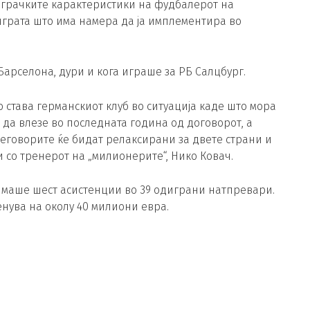
 играчките карактеристики на фудбалерот на
играта што има намера да ја имплементира во
Барселона, дури и кога играше за РБ Салцбург.
го става германскиот клуб во ситуација каде што мора
 да влезе во последната година од договорот, а
реговорите ќе бидат релаксирани за двете страни и
 со тренерот на „милионерите“, Нико Ковач.
 имаше шест асистенции во 39 одиграни натпревари.
нува на околу 40 милиони евра.