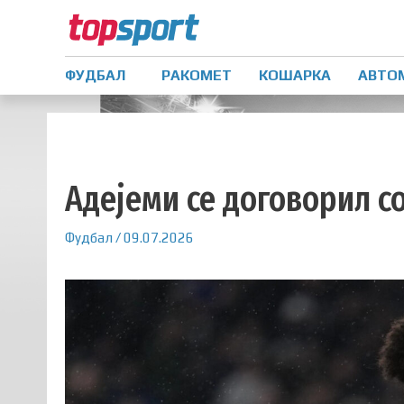
ФУДБАЛ
РАКОМЕТ
КОШАРКА
АВТО
Адејеми се договорил с
Фудбал
/
09.07.2026