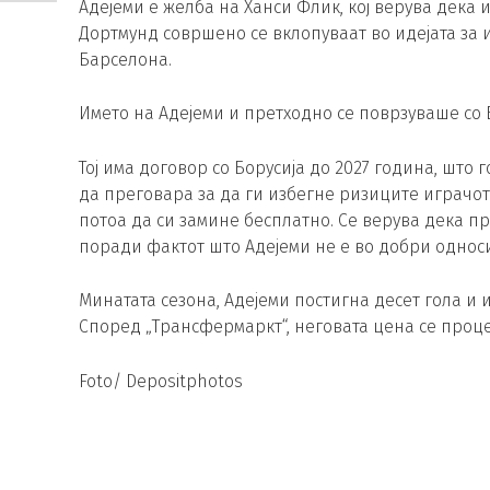
Адејеми е желба на Ханси Флик, кој верува дека
Дортмунд совршено се вклопуваат во идејата за 
Барселона.
Името на Адејеми и претходно се поврзуваше со 
Тој има договор со Борусија до 2027 година, што 
да преговара за да ги избегне ризиците играчот
потоа да си замине бесплатно. Се верува дека п
поради фактот што Адејеми не е во добри односи
Минатата сезона, Адејеми постигна десет гола и
Според „Трансфермаркт“, неговата цена се проце
Foto/ Depositphotos