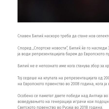
Славен Билиќ наскоро треба да стане нов селект
Според „Спортске новости“, Билиќ ќе го наследи З
ја води репрезентацијата барем до Европското п
Билиќ не е непознато име кога станува збор за х
Тој седеше на клупата на репрезентацијата од 200
на Европското првенство во 2008 година, кога ј
Особено се паметат двете победи над Англија во
воведувањето на генерација играчи кои подоцна
Светското првенство во Русија во 2018 година.