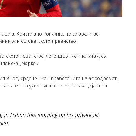
ација, Кристијано Роналдо, не се врати во
миниран од Светското првенство.
етското првенство, легендарниот напаѓач, со
шпанска „Марка“.
бил многу срдечен кон вработените на аеродромот,
на сите што учествувале во организацијата на
 in Lisbon this morning on his private jet
ain.