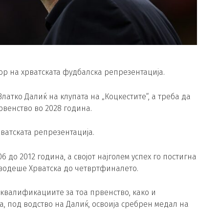
ор на хрватската фудбалска репрезентација.
латко Далиќ на клупата на „Коцкестите“, а треба да
рвенство во 2028 година.
рватската репрезентација.
6 до 2012 година, а својот најголем успех го постигна
а водеше Хрватска до четвртфиналето.
 квалификациите за тоа првенство, како и
, под водство на Далиќ, освоија сребрен медал на