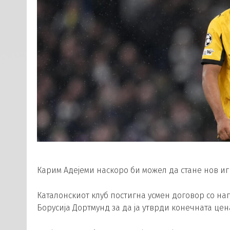
Карим Адејеми наскоро би можел да стане нов иг
Каталонскиот клуб постигна усмен договор со на
Борусија Дортмунд за да ја утврди конечната цен