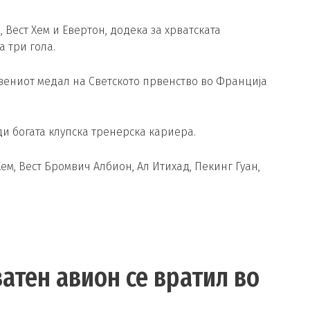
 Вест Хем и Евертон, додека за хрватската
 три гола.
нзениот медал на Светското првенство во Франција
и богата клупска тренерска кариера.
м, Вест Бромвич Албион, Ал Итихад, Пекинг Гуан,
атен авион се вратил во