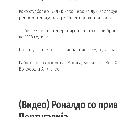
Како фудбалер, Билиќ играше за Хајдук, Карлсруе,
репрезентација одигра 44 натпревари и постигна
Тој беше член на генерацијата што го освои бро
во 1998 година.
По напуштањето на националниот тим, тој изград
Работеше во Локомотив Москва, Бешикташ, Вест Хе
Вотфорд и Ал Фатех.
(Видео) Роналдо со прив