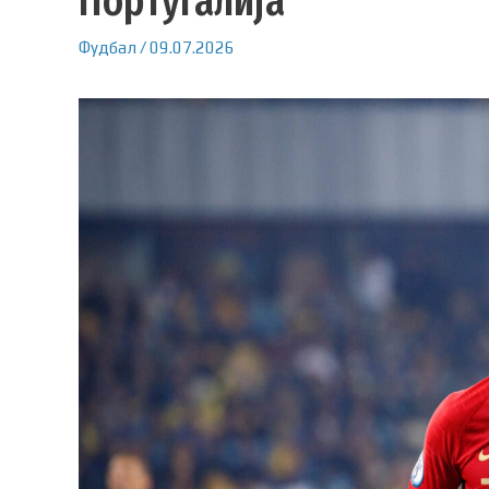
Португалија
Фудбал
/
09.07.2026