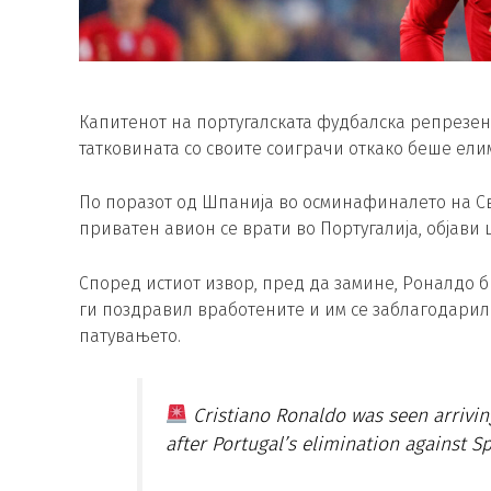
Капитенот на португалската фудбалска репрезент
татковината со своите соиграчи откако беше ели
По поразот од Шпанија во осминафиналето на Св
приватен авион се врати во Португалија, објави 
Според истиот извор, пред да замине, Роналдо 
ги поздравил вработените и им се заблагодарил 
патувањето.
Cristiano Ronaldo was seen arriving
after Portugal’s elimination against Sp