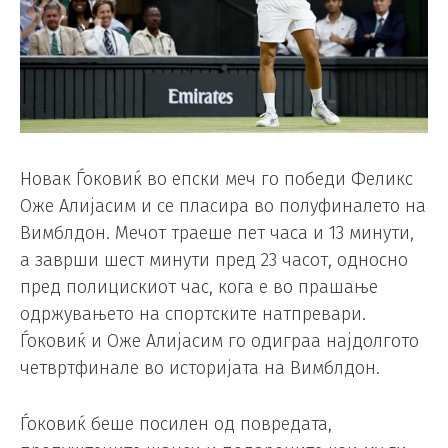
Новак Ѓоковиќ во епски меч го победи Феликс
Оже Алијасим и се пласира во полуфиналето на
Вимблдон. Мечот траеше пет часа и 13 минути,
а заврши шест минути пред 23 часот, односно
пред полицискиот час, кога е во прашање
одржувањето на спортските натпревари.
Ѓоковиќ и Оже Алијасим го одиграа најдолгото
четвртфинале во историјата на Вимблдон.
Ѓоковиќ беше посилен од повредата,