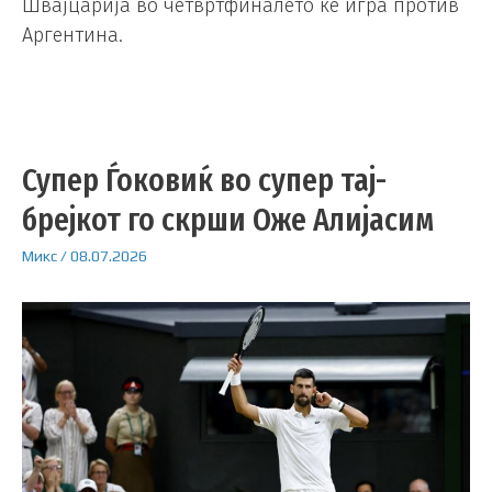
Швајцарија во четвртфиналето ќе игра против
Аргентина.
Супер Ѓоковиќ во супер тај-
брејкот го скрши Оже Алијасим
Микс
/
08.07.2026