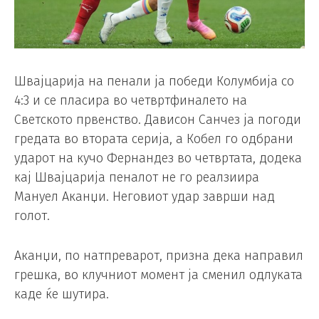
Швајцарија на пенали ја победи Колумбија со
4:3 и се пласира во четвртфиналето на
Светското првенство. Дависон Санчез ја погоди
гредата во втората серија, а Кобел го одбрани
ударот на кучо Фернандез во четвртата, додека
кај Швајцарија пеналот не го реалзиира
Мануел Аканџи. Неговиот удар заврши над
голот.
Аканџи, по натпреварот, призна дека направил
грешка, во клучниот момент ја сменил одлуката
каде ќе шутира.