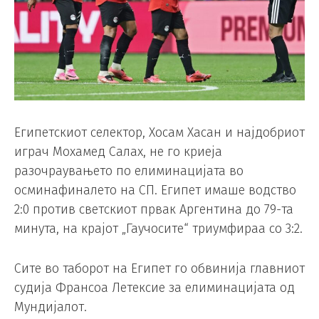
Египетскиот селектор, Хосам Хасан и најдобриот
играч Мохамед Салах, не го криеја
разочраувањето по елиминацијата во
осминафиналето на СП. Египет имаше водство
2:0 против светскиот првак Аргентина до 79-та
минута, на крајот „Гаучосите“ триумфираа со 3:2.
Сите во таборот на Египет го обвинија главниот
судија Франсоа Летексие за елиминацијата од
Мундијалот.