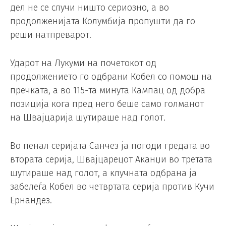
дел не се случи ништо сериозно, а во
продолженијата Колумбија пропушти да го
реши натпреварот.
Ударот на Лукуми на почетокот од
продолжението го одбрани Кобел со помош на
пречката, а во 115-та минута Кампац од добра
позиција кога пред него беше само голманот
на Швајцарија шутираше над голот.
Во пенал серијата Санчез ја погоди гредата во
втората серија, Швајцарецот Аканџи во третата
шутираше над голот, а клучната одбрана ја
забелеѓа Кобел во четвртата серија против Кучи
Ернандез.