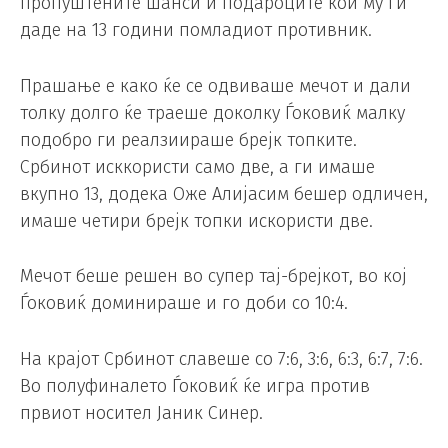
пропуштените шанси и подароците кои му ги
даде на 13 години помладиот противник.
Прашање е како ќе се одвиваше мечот и дали
толку долго ќе траеше доколку Ѓоковиќ малку
подобро ги реалзиираше брејк топките.
Србинот исккористи само две, а ги имаше
вкупно 13, додека Оже Алијасим бешер одличен,
имаше четири брејк топки искористи две.
Мечот беше решен во супер тај-брејкот, во кој
Ѓоковиќ доминираше и го доби со 10:4.
На крајот Србинот славеше со 7:6, 3:6, 6:3, 6:7, 7:6.
Во полуфиналето Ѓоковиќ ќе игра против
првиот носител Јаник Синер.