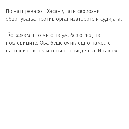
По натпреварот, Хасан упати сериозни
обвинувања против организаторите и судијата.
„Ќе кажам што ми е на ум, без оглед на
последиците. Ова беше очигледно наместен
натпревар и целиот свет го виде тоа. И сакам
да кажам уште нешто – ако толку многу сакаат
Аргентина да победи, тогаш зошто воопшто ги
каните другите да учествуваат?“
Капитенот на Египет , Салах, зборуваше
конкретно за ситуацијата во која побара пенал,
но судијата Летексие само одмавна со раката.
„Му реков да се врати и да го погледне