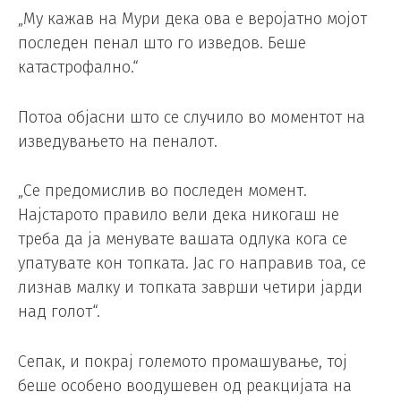
„Му кажав на Мури дека ова е веројатно мојот
последен пенал што го изведов. Беше
катастрофално.“
Потоа објасни што се случило во моментот на
изведувањето на пеналот.
„Се предомислив во последен момент.
Најстарото правило вели дека никогаш не
треба да ја менувате вашата одлука кога се
упатувате кон топката. Јас го направив тоа, се
лизнав малку и топката заврши четири јарди
над голот“.
Сепак, и покрај големото промашување, тој
беше особено воодушевен од реакцијата на