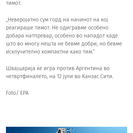
тимот.
„Неверојатно сум горд на начинот на кој
реагираше тимот. Не одигравме особено
добара натпревар, особено во нападот каде
што во многу нешта не бевме добри, но бевме
исклучително компактни како тим.“
Швајцарија ќе игра против Аргентина во
четвртфиналето, на 12 јули во Канзас Сити.
Foto/ EPA