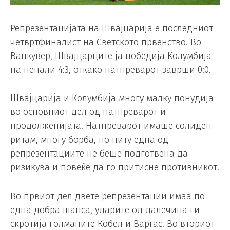
Репрезентацијата на Швајцарија е последниот
четвртфиналист на Светското првенство. Во
Ванкувер, Швајцарците ја победија Колумбија
на пенали 4:3, откако натпреварот заврши 0:0.
Швајцарија и Колумбија многу малку понудија
во основниот дел од натпреварот и
продолженијата. Натпреварот имаше солиден
ритам, многу борба, но ниту една од
репрезентациите не беше подготвена да
ризикува и повеќе да го притисне противникот.
Во првиот дел двете репрезентации имаа по
една добра шанса, ударите од далечина ги
скротија голманите Кобел и Варгас. Во вториот