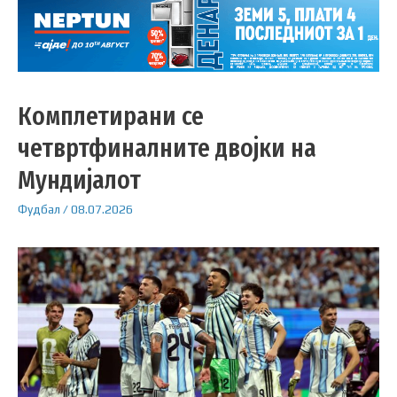
Комплетирани се
четвртфиналните двојки на
Мундијалот
Фудбал
/
08.07.2026