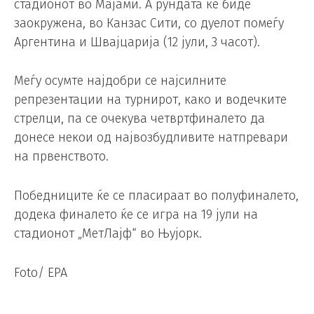
стадионот во Мајами. А рундата ќе биде
заокружена, во Канзас Сити, со дуелот помеѓу
Аргентина и Швајцарија (12 јули, 3 часот).
Меѓу осумте најдобри се најсилните
репрезентации на турнирот, како и водечките
стрелци, па се очекува четвртфиналето да
донесе некои од највозбудливите натпревари
на првенството.
Победниците ќе се пласираат во полуфиналето,
додека финалето ќе се игра на 19 јули на
стадионот „МетЛајф“ во Њујорк.
Foto/ EPA