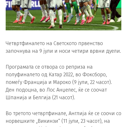
Четвртфиналето на Светското првенство
започнува на 9 јули и носи четири врвни дуели.
Програмата се отвора со реприза на
полуфиналето од Катар 2022, во Фоксборо,
помеѓу Франција и Мароко (9 јули, 22 часот).
Ден подоцна, во Лос Анџелес, ќе се соочат
Шпанија и Белгија (21 часот).
Во третото четвртфинале, Англија ќе се соочи со
норвешките „Викинзи“ (11 јули, 23 часот), на