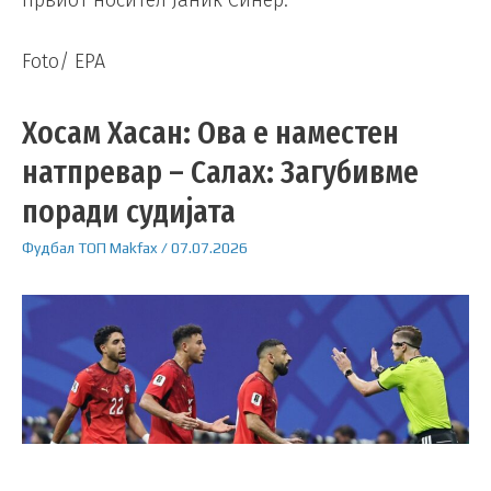
првиот носител Јаник Синер.
Foto/ EPA
Хосам Хасан: Ова е наместен
натпревар – Салах: Загубивме
поради судијата
Фудбал
ТОП
Makfax
/
07.07.2026