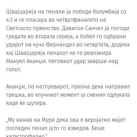
Швајцарија на пенали ја победи Колумбија со
4:3 и се пласира во четвртфиналето на
Светското првенство. Дависон Санчез ја погоди
гредата во втората серија, а Кобел го одбрани
ударот на кучо Фернандез во четвртата, додека
кај Швајцарија пеналот не го реалзиира
Мануел Аканџи. Неговиот удар заврши над
голот.
Аканџи, по натпреварот, призна дека направил
грешка, во клучниот момент ја сменил одлуката
каде ќе шутира.
„Му кажав на Мури дека ова е веројатно мојот
последен пенал што го изведов. Беше
катастрофално.“