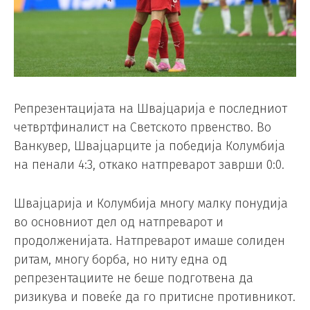
Репрезентацијата на Швајцарија е последниот
четвртфиналист на Светското првенство. Во
Ванкувер, Швајцарците ја победија Колумбија
на пенали 4:3, откако натпреварот заврши 0:0.
Швајцарија и Колумбија многу малку понудија
во основниот дел од натпреварот и
продолженијата. Натпреварот имаше солиден
ритам, многу борба, но ниту една од
репрезентациите не беше подготвена да
ризикува и повеќе да го притисне противникот.