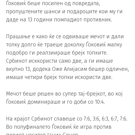
Ѓоковиќ беше посилен од повредата,
пропуштените шанси и подароците кои му ги
даде на 13 години помладиот противник.
Прашање е како ќе се одвиваше мечот и дали
толку долго ќе траеше доколку Ѓоковиќ малку
подобро ги реалзиираше брејк топките.
Србинот исккористи само две, а ги имаше
вкупно 13, додека Оже Алијасим бешер одличен,
имаше четири брејк топки искористи две.
Мечот беше решен во супер тај-брејкот, во кој
Ѓоковиќ доминираше и го доби со 10:4.
На крајот Србинот славеше со 7:6, 3:6, 6:3, 6:7, 7:6.
Во полуфиналето Ѓоковиќ ќе игра против