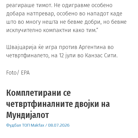
реагираше тимот. Не одигравме особено
добара натпревар, особено во нападот каде
што во многу нешта не бевме добри, но бевме
исклучително компактни како тим.“
Швајцарија ќе игра против Аргентина во
четвртфиналето, на 12 јули во Канзас Сити.
Foto/ EPA
Комплетирани се
четвртфиналните двојки на
Мундијалот
Фудбал
ТОП
Makfax
/
08.07.2026