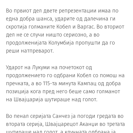
Во првиот дел двете репрезентации имаа по
една добра шанса, ударите од далечина ги
скротија голманите Кобел и Варгас. Во вториот
дел не се случи ништо сериозно, а во
продолженијата Колумбија пропушти да го
реши натпреварот.
Ударот на Лукуми на почетокот од
продолжението го одбрани Кобел со помош на
пречката, а во 115-та минута Кампац од добра
позиција кога пред него беше само голманот
на Швајцарија шутираше над голот.
Во пенал серијата Санчез ја погоди гредата во
втората серија, Швајцарецот Аканџи во третата
шутираше над голот, а клучната одбрана ја