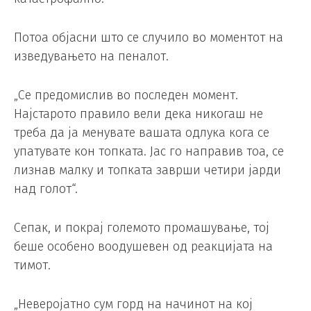
Потоа објасни што се случило во моментот на
изведувањето на пеналот.
„Се предомислив во последен момент.
Најстарото правило вели дека никогаш не
треба да ја менувате вашата одлука кога се
упатувате кон топката. Јас го направив тоа, се
лизнав малку и топката заврши четири јарди
над голот“.
Сепак, и покрај големото промашување, тој
беше особено воодушевен од реакцијата на
тимот.
„Неверојатно сум горд на начинот на кој