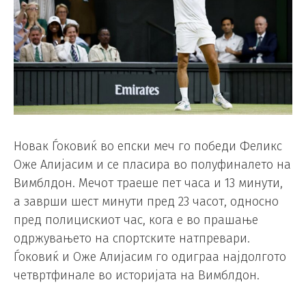
Новак Ѓоковиќ во епски меч го победи Феликс
Оже Алијасим и се пласира во полуфиналето на
Вимблдон. Мечот траеше пет часа и 13 минути,
а заврши шест минути пред 23 часот, односно
пред полицискиот час, кога е во прашање
одржувањето на спортските натпревари.
Ѓоковиќ и Оже Алијасим го одиграа најдолгото
четвртфинале во историјата на Вимблдон.