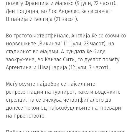
помеѓу Франција и Мароко (9 јули, 22 часот).
Ден подоцна, во Лос Анџелес, ќе се соочат
Шпанија и Белгија (21 часот).
Во третото четвртфинале, Англија ќе се соочи со
норвешките „Викинзи“ (11 јули, 23 часот), на
стадионот во Мајами. А рундата ќе биде
заокружена, во Канзас Сити, со дуелот помеѓу
Аргентина и Швајцарија (12 јули, 3 часот).
Меѓу осумте најдобри се најсилните
репрезентации на турнирот, како и водечките
стрелци, па се очекува четвртфиналето да
донесе некои од највозбудливите натпревари
на првенството.