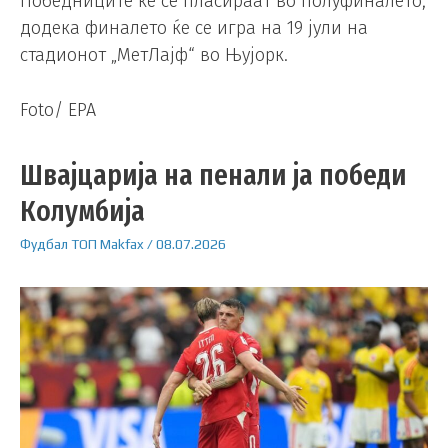
Победниците ќе се пласираат во полуфиналето,
додека финалето ќе се игра на 19 јули на
стадионот „МетЛајф“ во Њујорк.
Foto/ EPA
Швајцарија на пенали ја победи
Колумбија
Фудбал
ТОП
Makfax
/
08.07.2026