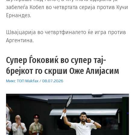
забелеѓа Кобел во четвртата серија против Кучи
Ернандез.
Швајцарија во четвртфиналето ќе игра против
Аргентина.
Супер Ѓоковиќ во супер тај-
брејкот го скрши Оже Алијасим
Микс
ТОП
Makfax
/
08.07.2026