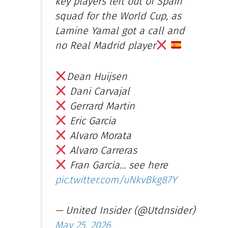
key players left out of Spain
squad for the World Cup, as
Lamine Yamal got a call and
no Real Madrid player
Dean Huijsen
Dani Carvajal
Gerrard Martin
Eric Garcia
Alvaro Morata
Alvaro Carreras
Fran Garcia… see here
pic.twitter.com/uNkvBkg87Y
— United Insider (@Utdnsider)
May 25, 2026