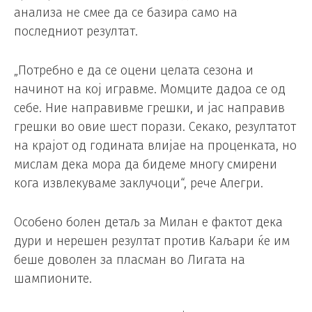
анализа не смее да се базира само на
последниот резултат.
„Потребно е да се оцени целата сезона и
начинот на кој игравме. Момците дадоа се од
себе. Ние направивме грешки, и јас направив
грешки во овие шест порази. Секако, резултатот
на крајот од годината влијае на проценката, но
мислам дека мора да бидеме многу смирени
кога извлекуваме заклучоци“, рече Алегри.
Особено болен детаљ за Милан е фактот дека
дури и нерешен резултат против Каљари ќе им
беше доволен за пласман во Лигата на
шампионите.