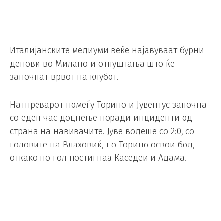
Италијанските медиуми веќе најавуваат бурни
денови во Милано и отпуштања што ќе
започнат врвот на клубот.
Натпреварот помеѓу Торино и Јувентус започна
со еден час доцнење поради инциденти од
страна на навивачите. Јуве водеше со 2:0, со
головите на Влаховиќ, но Торино освои бод,
откако по гол постигнаа Каседеи и Адама.