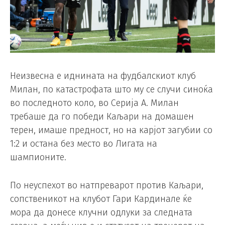
Неизвесна е иднината на фудбалскиот клуб
Милан, по катастрофата што му се случи синоќа
во последното коло, во Серија А. Милан
требаше да го победи Каљари на домашен
терен, имаше предност, но на карјот загубии со
1:2 и остана без место во Лигата на
шампионите.
По неуспехот во натпреварот против Каљари,
сопственикот на клубот Гари Кардинале ќе
мора да донесе клучни одлуки за следната