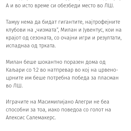
А и во исто време си обезбеди место во ЛШ.
Тамуу нема да бидат гигантите, најтрофејните
клубови на „чизмата“, Милан и Јувентус, кои на
крајот од сезоната, со очајни игри и резултати,
испаднаа од трката.
Милан беше шокантно поразен дома од
Каљари со 1:2 во натпревар во кој на црвено-
црните им беше потребна победа за пласман
во ЛШ.
Играчите на Масимилијано Алегри не беа
способни за тоа, иако поведоа со голот на
Алексис Салемакерс.