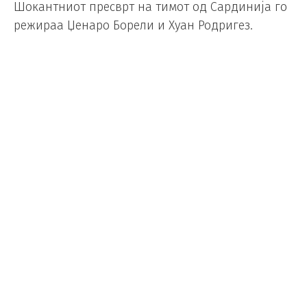
Шокантниот пресврт на тимот од Сардинија го
режираа Џенаро Борели и Хуан Родригез.