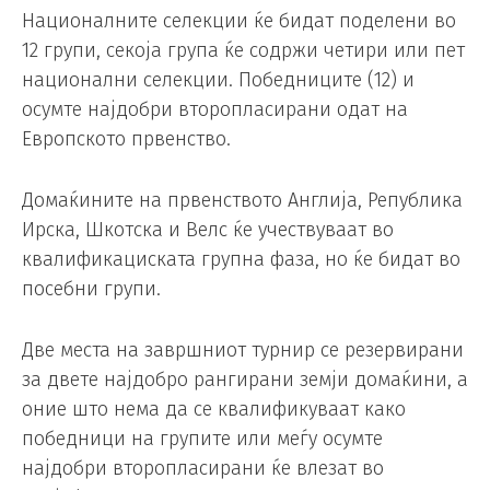
Националните селекции ќе бидат поделени во
12 групи, секоја група ќе содржи четири или пет
национални селекции. Победниците (12) и
осумте најдобри второпласирани одат на
Европското првенство.
Домаќините на првенството Англија, Република
Ирска, Шкотска и Велс ќе учествуваат во
квалификациската групна фаза, но ќе бидат во
посебни групи.
Две места на завршниот турнир се резервирани
за двете најдобро рангирани земји домаќини, а
оние што нема да се квалификуваат како
победници на групите или меѓу осумте
најдобри второпласирани ќе влезат во