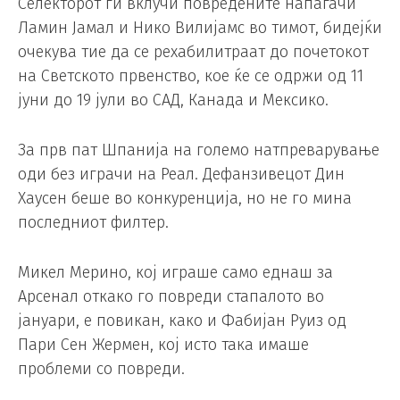
Селекторот ги вклучи повредените напаѓачи
Ламин Јамал ​​и Нико Вилијамс во тимот, бидејќи
очекува тие да се рехабилитраат до почетокот
на Светското првенство, кое ќе се одржи од 11
јуни до 19 јули во САД, Канада и Мексико.
За прв пат Шпанија на големо натпреварување
оди без играчи на Реал. Дефанзивецот Дин
Хаусен беше во конкуренција, но не го мина
последниот филтер.
Микел Мерино, кој играше само еднаш за
Арсенал откако го повреди стапалото во
јануари, е повикан, како и Фабијан Руиз од
Пари Сен Жермен, кој исто така имаше
проблеми со повреди.