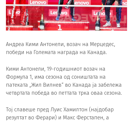
Андреа Кими Антонели, возач на Мерцедес,
победи на Големата награда на Канада.
Кими Антонели, 19-годишниот возач на
Формула 1, има сезона од соништата на
патеката „Жил Вилнев“ во Канада ја забележа
четвртата победа во петтата трка оваа сезона.
Тој славеше пред Луис Хамилтон (најдобар
резултат во Ферари) и Макс Ферстапен, а
неговиот колега Џорџ Расел ја заврши трката