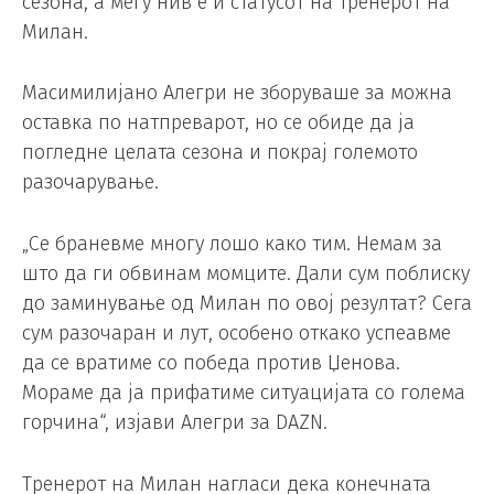
сезона, а меѓу нив е и статусот на тренерот на
Милан.
Масимилијано Алегри не зборуваше за можна
оставка по натпреварот, но се обиде да ја
погледне целата сезона и покрај големото
разочарување.
„Се браневме многу лошо како тим. Немам за
што да ги обвинам момците. Дали сум поблиску
до заминување од Милан по овој резултат? Сега
сум разочаран и лут, особено откако успеавме
да се вратиме со победа против Џенова.
Мораме да ја прифатиме ситуацијата со голема
горчина“, изјави Алегри за DAZN.
Тренерот на Милан нагласи дека конечната