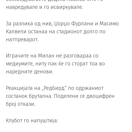
навредувале и го исвиркувале.
За разлика од нив, Џорџо Фурлани и Масимо
Калвели останаа на стадионот долго по
натпреварот.
Играчите на Милан не разговараа со
медиумите, ниту пак ќе го сторат тоа во
наредните денови.
Реакцијата на „РедБирд“ по одржаниот
состанок брутална. Поделени се двоцифрен
број откази.
Клубот го напуштија: