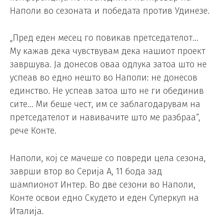
Наполи во сезоната и победата против Удинезе.
„Пред еден месец го повикав претседателот…
Му кажав дека чувствувам дека нашиот проект
завршува. Ја донесов оваа одлука затоа што не
успеав во едно нешто во Наполи: не донесов
единство. Не успеав затоа што не ги обединив
сите… Ми беше чест, им се заблагодарувам на
претседателот и навивачите што ме разбраа“,
рече Конте.
Наполи, кој се мачеше со повреди цела сезона,
заврши втор во Серија А, 11 бода зад
шампионот Интер. Во две сезони во Наполи,
Конте освои едно Скудето и еден Суперкуп на
Италија.