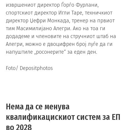
извршениот директор Ѓорѓо Фурлани,
спортскиот директор Игли Таре, техничкиот
директор Џефри Монкада, тренер на првиот
тим Масимилијано Алегри. Ако на тоа ги
додадеме и членовите на стручниот штаб на
Алегри, можно е двоцифрен број луѓе да ги
напуштиле „росонерите“ за еден ден.
Foto/ Depositphotos
Нема да се менува
квалификацискиот систем за ЕП
во 2028