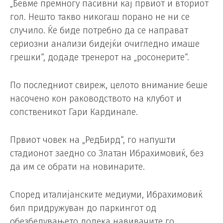
„Бевме премногу пасивни кај првиот и вториот
гол. Нешто такво никогаш порано не ни се
случило. Ќе биде потребно да се направат
сериозни анализи бидејќи очигледно имаше
грешки“, додаде тренерот на „росонерите“.
По последниот свиреж, целото внимание беше
насочено кон раководството на клубот и
сопственикот Гари Кардинале.
Првиот човек на „РедБирд“, го напушти
стадионот заедно со Златан Ибрахимовиќ, без
да им се обрати на новинарите.
Според италијанските медиуми, Ибрахимовиќ
бил придружуван до паркингот од
обезбедувањето додека навивачите го