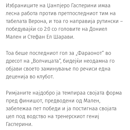
Избраниците на Џанпјеро Гасперини имаа
лесна работа против претпоследниот тим на
табелата Верона, и тоа го направија рутински –
победувајќи со 2:0 со головите на Дониел
Мален и Стефан Ел Шарави.
Тоа беше последниот гол за „Фараонот“ во
дресот на „Волчицата“, бидејќи неодамна го
објави своето заминување по речиси една
деценија во клубот.
Римјаните најдобро ја темпираа својата форма
пред финишот, предводени од Мален,
забележаа пет победи и ја постигнаа својата
цел под водство на тренерскиот гениј
Гасперини.