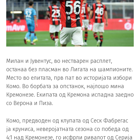
Милан и Јувентус, во нестварен расплет,
останаа без пласман во Лигата на шампионите.
Место во елитата, прв пат во историјата избори
Комо. Во борбата за опстанок, најлошо мина
Кремонезе. Екипата од Кремона испадна заедно
со Верона и Пиза.
Комо, предводен од клупата од Сеск Фабрегас
ја круниса, неверојатната сезона со победа од
4:1 над Кремонезе, го исфрли ривалот од Серија