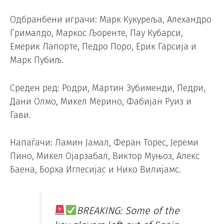
Одбранбени играчи: Марк Кукуреља, Алехандро
Грималдо, Маркос Љоренте, Пау Кубарси,
Емерик Лапорте, Педро Поро, Ерик Гарсија и
Марк Пубиљ.
Среден ред: Родри, Мартин Зубименди, Педри,
Дани Олмо, Микел Мерино, Фабијан Руиз и
Гави.
Напаѓачи: Ламин Јамал, Феран Торес, Јереми
Пино, Микел Ојарзабал, Виктор Муњоз, Алекс
Баена, Борха Иглесијас и Нико Вилијамс.
BREAKING: Some of the