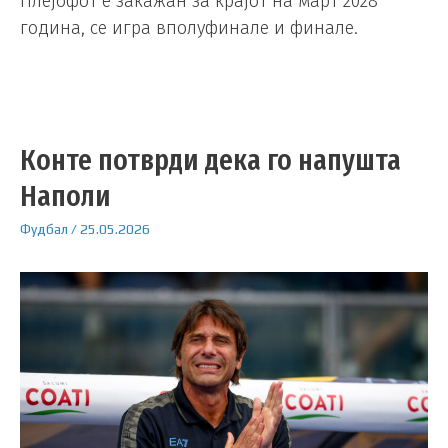
Плејофот е закажан за крајот на март 2028
година, се игра вполуфинале и финале.
Конте потврди дека го напушта
Наполи
Фудбал
/
25.05.2026