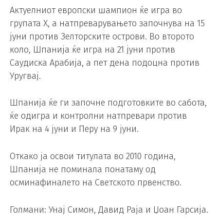
Актуелниот европски шампион ќе игра во
групата Х, а натпреварувањето започнува на 15
јуни против Зелторските острови. Во второто
коло, Шпанија ќе игра на 21 јуни против
Саудиска Арабија, а пет дена подоцна против
Уругвај.
Шпанија ќе ги започне подготовките во сабота,
ќе одигра и контролни натпревари против
Ирак на 4 јуни и Перу на 9 јуни.
Откако ја освои титулата во 2010 година,
Шпанија не поминала понатаму од
осминафиналето на Светското првенство.
Голмани: Унај Симон, Давид Раја и Џоан Гарсија.