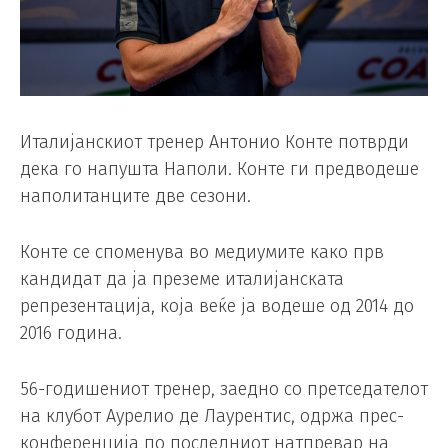
Италијанскиот тренер Антонио Конте потврди
дека го напушта Наполи. Конте ги предводеше
наполитанците две сезони.
Конте се споменува во медиумите како прв
кандидат да ја преземе италијанската
репрезентација, која веќе ја водеше од 2014 до
2016 година.
56-годишениот тренер, заедно со претседателот
на клубот Аурелио де Лаурентис, одржа прес-
конференција по последниот натпревар на