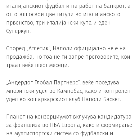
италијанскиот фудбал и на работ на банкрот, а
оттогаш освои две титули во италијанското
првенство, три италијански купа и еден
Суперкуп.
Според „Атлетик“, Наполи официјално не е на
продажба, но тоа не ги запре преговорите, кои
траат веќе шест месеци.
„Андердог Глобал Партнерс“, веќе поседува
мнозински удел во Кампобас, како и контролен
удел во кошаркарскиот клуб Наполи Баскет.
Планот на конзорциумот вклучува кандидатура
за франшиза во НБА Европа, како и формирање
на мултиспортски систем со фудбалски и