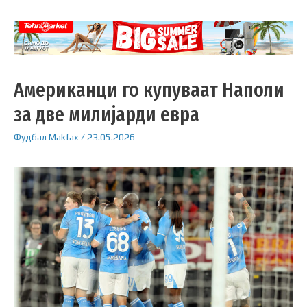
Американци го купуваат Наполи
за две милијарди евра
Фудбал
Makfax
/
23.05.2026