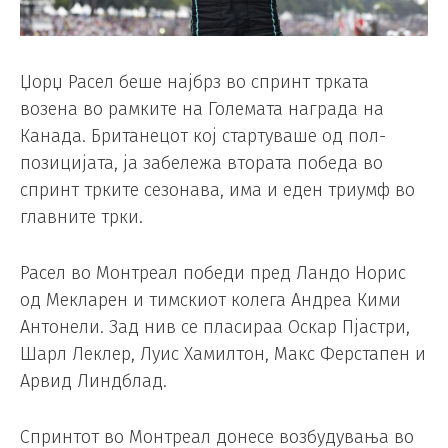
Џорџ Расел беше најбрз во спринт трката
возена во рамките на Големата награда на
Канада. Британецот кој стартуваше од пол-
позицијата, ја забележа втората победа во
спринт трките сезонава, има и еден триумф во
главните трки.
Расел во Монтреал победи пред Ландо Норис
од Мекларен и тимскиот колега Андреа Кими
Антонели. Зад нив се пласираа Оскар Пјастри,
Шарл Леклер, Луис Хамилтон, Макс Ферстапен и
Арвид Линдблад.
Спринтот во Монтреал донесе возбудувања во