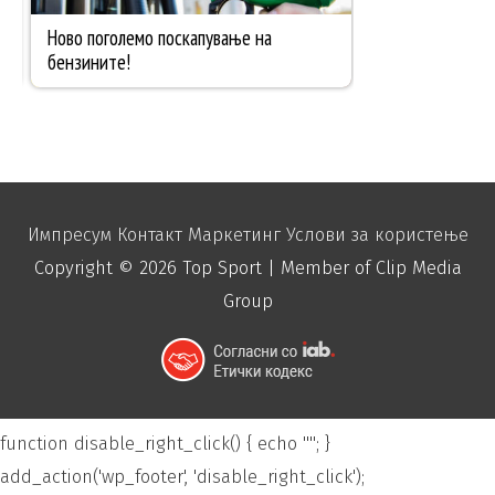
Импресум
Контакт
Маркетинг
Услови за користење
Copyright © 2026
Top Sport
| Member of Clip Media
Group
function disable_right_click() { echo "
"; }
add_action('wp_footer', 'disable_right_click');