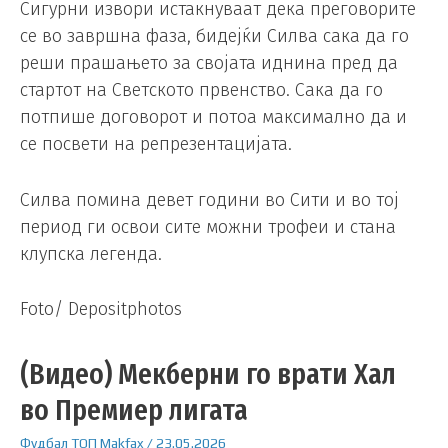
Сигурни извори истакнуваат дека преговорите
се во завршна фаза, бидејќи Силва сака да го
реши прашањето за својата иднина пред да
стартот на Светското првенство. Сака да го
потпише договорот и потоа максимално да и
се посвети на репрезентацијата.
Силва помина девет години во Сити и во тој
период ги освои сите можни трофеи и стана
клупска легенда.
Foto/ Depositphotos
(Видео) Мекберни го врати Хал
во Премиер лигата
Фудбал
ТОП
Makfax
/
23.05.2026