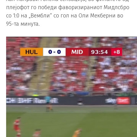
плејофот го победи фаворизираниот Мидлсбро
со 1:0 на „Вембли“ со гол на Оли Мекберни во
95-та минута.