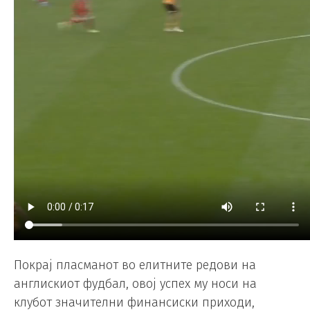
Покрај пласманот во елитните редови на
англискиот фудбал, овој успех му носи на
клубот значителни финансиски приходи,