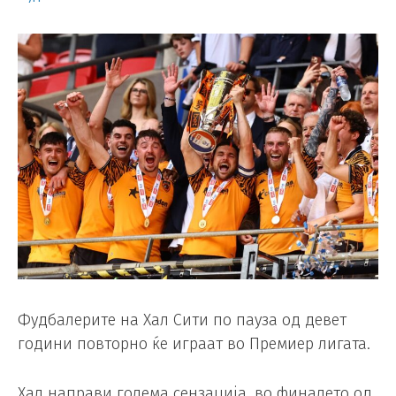
Фудбалерите на Хал Сити по пауза од девет
години повторно ќе играат во Премиер лигата.
Хал направи голема сензација, во финалето од