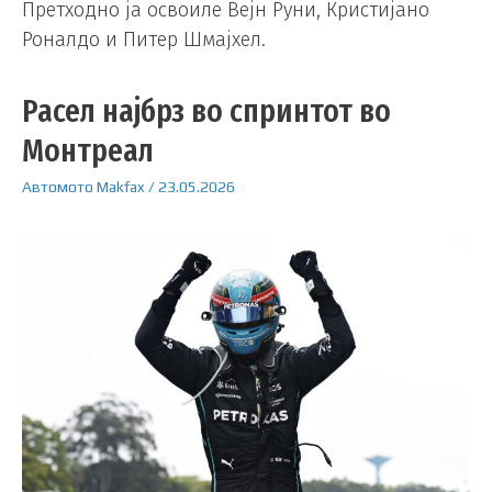
Претходно ја освоиле Вејн Руни, Кристијано
Роналдо и Питер Шмајхел.
Расел најбрз во спринтот во
Монтреал
Автомото
Makfax
/
23.05.2026