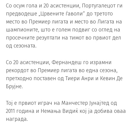
Со осум гола и 20 асистенции, Португалецот ги
предводеше „Црвените ѓаволи“ до третото
место во Премиер лигата и место во Лигата на
шампионите, што е голем подвиг со оглед на
просечните резултати на тимот во првиот дел
од сезоната.
Со 20 асистенции, Фернандеш го израмни
рекордот во Премиер лигата во една сезона,
претходно поставен од Тиери Анри и Кевин Де
Брујне.
Тој е првиот играч на Манчестер Јунајтед од
2011 година и Немања Видиќ кој ја добива оваа
награда.