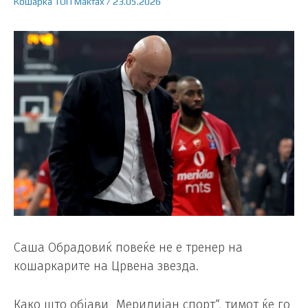
Кошарка
ТОП
Makfax
/
23.05.2026
Саша Обрадовиќ повеќе не е тренер на
кошаркарите на Црвена звезда.
Како што објави „Меридијан спорт“, тимот ќе го