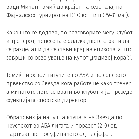
води Милан Томиќ до крајот на сезоната, на
Фајналфор турнирот на КЛС во Ниш (29-31 мај).
Како што се додава, по разговорите меѓу клубот
и тренерот, донесена е одлука двете страни да
се разделат и да се стави крај на епизодата што
заврши со освојување на Купот „Радивој Кораќ“.
Томиќ ги освои титулите во АБА и во српското
првенство со Звезда кога работеше како тренер,
а минатото лето се врати во клубот и ја презеде
функцијата спортски директор.
Обрадовиќ ја напушта клупата на Звезда по
неуспехот во АБА лигата и поразот (2-0) од
Партизан во полуфиналето од плејофот.