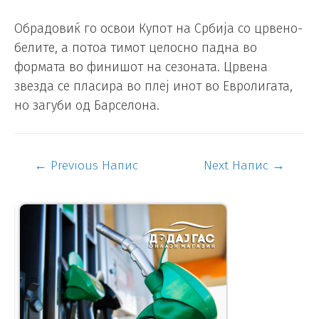
Обрадовиќ го освои Купот на Србија со црвено-
белите, а потоа тимот целосно падна во
формата во финишот на сезоната. Црвена
звезда се пласира во плеј инот во Евролигата,
но загуби од Барселона.
←
Previous Напис
Next Напис
→