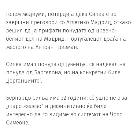
Голем медиуми, потврдија дека Силва е во
завршни преговори со Атлетико Мадрид, откако
решил да ја прифати понудата од црвено-
белиот дел на Мадрид. Португалецот доаѓа на
местото на Антоан Гризман.
Силва имал понуда од Јувентус, се надевал на
понуда од Барселона, но најконкретни биле
„јорганџиите“.
Бернардо Силва има 32 години, сè уште не е за
„старо железо“ и дефинитивно ќе биде
интересно да го видиме во системот на Чоло
Симеоне.