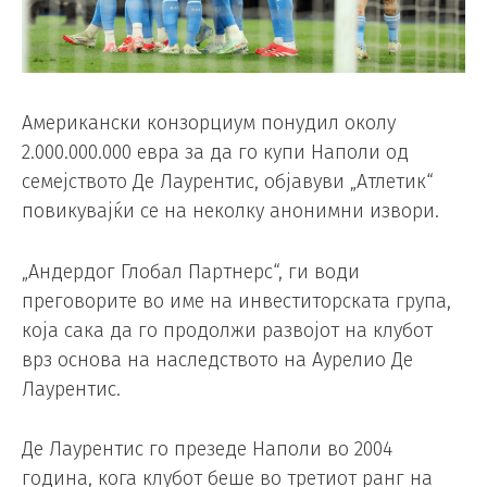
Американски конзорциум понудил околу
2.000.000.000 евра за да го купи Наполи од
семејството Де Лаурентис, објавуви „Атлетик“
повикувајќи се на неколку анонимни извори.
„Андердог Глобал Партнерс“, ги води
преговорите во име на инвеститорската група,
која сака да го продолжи развојот на клубот
врз основа на наследството на Аурелио Де
Лаурентис.
Де Лаурентис го презеде Наполи во 2004
година, кога клубот беше во третиот ранг на