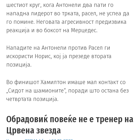
шестиот круг, кога Антонели два пати го
нападна лидерот во трката, расел, не успеа да
го помине. Неговата агресивност предизвика
реакција и во боксот на Мерцедес.
Нападите на Антонели против Расел ги
искористи Норис, кој ја презеде втората
позиција.
Во финишот Хамилтон имаше мал контакт со
„Сидот на шамионите“, поради што остана без
четвртата позиција.
Обрадовиќ повеќе не е тренер на
Црвена звезда