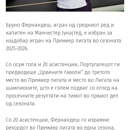
Бруно Фернандеш, играч од средниот ред и
капитен на Манчестер Јунајтед, е избран за
најдобар играч на Премиер лигата во сезоната
2025-2026.
Со осум гола и 20 асистенции, Португалецот ги
предводеше „Црвените ѓаволи“ до третото
место во Премиер лигата и место во Лигата на
шампионите, што е голем подвиг со оглед на
просечните резултати на тимот во првиот дел
од сезоната.
Со 20 асистенции, Фернандеш го израмни
рекордот во Премиер лигата во една сезона,