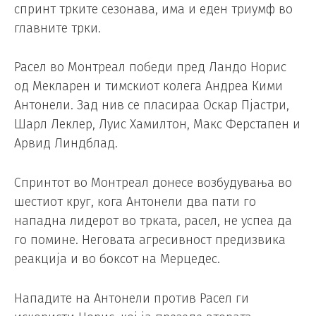
спринт трките сезонава, има и еден триумф во
главните трки.
Расел во Монтреал победи пред Ландо Норис
од Мекларен и тимскиот колега Андреа Кими
Антонели. Зад нив се пласираа Оскар Пјастри,
Шарл Леклер, Луис Хамилтон, Макс Ферстапен и
Арвид Линдблад.
Спринтот во Монтреал донесе возбудувања во
шестиот круг, кога Антонели два пати го
нападна лидерот во трката, расел, не успеа да
го помине. Неговата агресивност предизвика
реакција и во боксот на Мерцедес.
Нападите на Антонели против Расел ги