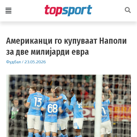
Американци го купуваат Наполи
за две милијарди евра
Фудбал
/
23.05.2026