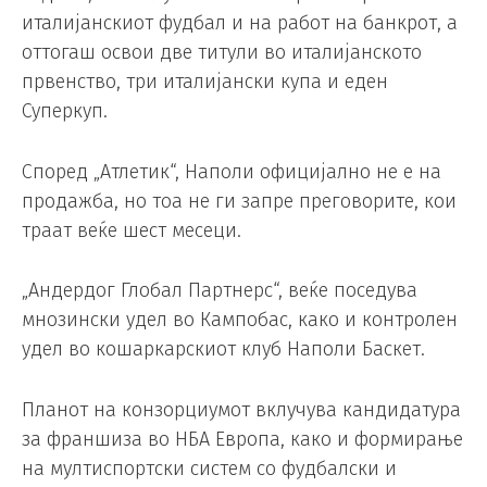
италијанскиот фудбал и на работ на банкрот, а
оттогаш освои две титули во италијанското
првенство, три италијански купа и еден
Суперкуп.
Според „Атлетик“, Наполи официјално не е на
продажба, но тоа не ги запре преговорите, кои
траат веќе шест месеци.
„Андердог Глобал Партнерс“, веќе поседува
мнозински удел во Кампобас, како и контролен
удел во кошаркарскиот клуб Наполи Баскет.
Планот на конзорциумот вклучува кандидатура
за франшиза во НБА Европа, како и формирање
на мултиспортски систем со фудбалски и