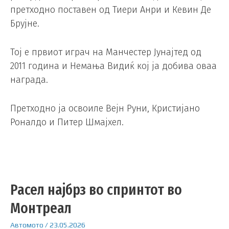
претходно поставен од Тиери Анри и Кевин Де
Брујне.
Тој е првиот играч на Манчестер Јунајтед од
2011 година и Немања Видиќ кој ја добива оваа
награда.
Претходно ја освоиле Вејн Руни, Кристијано
Роналдо и Питер Шмајхел.
Расел најбрз во спринтот во
Монтреал
Автомото
/
23.05.2026