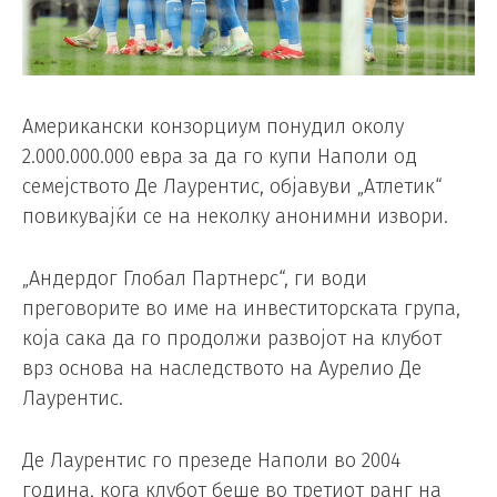
Американски конзорциум понудил околу
2.000.000.000 евра за да го купи Наполи од
семејството Де Лаурентис, објавуви „Атлетик“
повикувајќи се на неколку анонимни извори.
„Андердог Глобал Партнерс“, ги води
преговорите во име на инвеститорската група,
која сака да го продолжи развојот на клубот
врз основа на наследството на Аурелио Де
Лаурентис.
Де Лаурентис го презеде Наполи во 2004
година, кога клубот беше во третиот ранг на