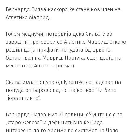
Бернардо Силва наскоро ќе стане нов член на
Атлетико Мадрид.
Голем медиуми, потврдија дека Силва е во
завршни преговори со Атлетико Мадрид, откако
решил да ја прифати понудата од црвено-
белиот дел на Мадрид. Португалецот доаѓа на
местото на Антоан Гризман.
Силва имал понуда од Јувентус, се надевал на
понуда од Барселона, но најконкретни биле
„јорганџиите“.
Бернардо Силва има 32 години, сè уште не е за
„старо железо“ и дефинитивно ќе биде
интересно да го видиме во системот на Чоло