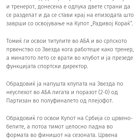
и тренерот, донесена е одлука двете страни да
се разделат и да се стави крај на епизодата што
заврши со освојување на Купот „Радивој Кораќ“.
Томиќ ги освои титулите во АБА и во српското
првенство со Звезда кога работеше како тренер,
а минатото лето се врати во клубот и ја презеде
функцијата спортски директор.
Обрадовиќ ја напушта клупата на Звезда по
неуспехот во АБА лигата и поразот (2-0) од
Партизан во полуфиналето од плејофот.
Обрадовиќ го освои Купот на Србија со црвено-
белите, а потоа тимот целосно падна во
формата во финишот на сезоната. Црвена