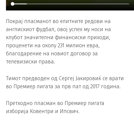
Покрај пласманот во елитните редови на
англискиот фудбал, овој успех му носи на
клубот значителни финансиски приходи,
проценети на околу 231 милион евра,
благодарение на новиот договор за
телевизиски права.
Тимот предводен од Сергеј Јакировиќ се врати
во Премиер лигата за прв пат од 2017 година.
Претходно пласман во Премиер лигата
изборија Ковентри и Ипсвич.