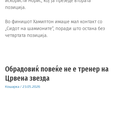
искористи Норис, кој ја презеде втората
позиција.
Во финишот Хамилтон имаше мал контакт со
„Сидот на шамионите“, поради што остана без
четвртата позиција.
Обрадовиќ повеќе не е тренер на
Црвена звезда
Кошарка
/
23.05.2026