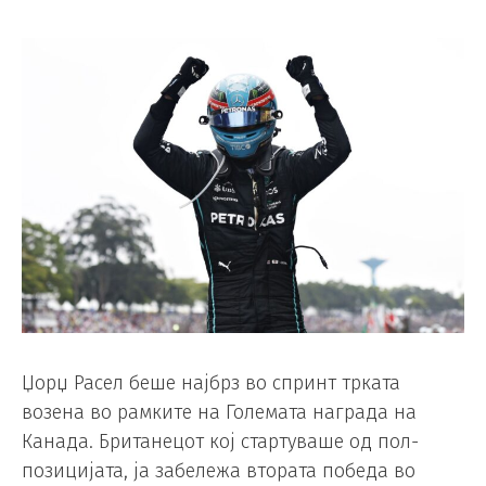
Џорџ Расел беше најбрз во спринт трката
возена во рамките на Големата награда на
Канада. Британецот кој стартуваше од пол-
позицијата, ја забележа втората победа во