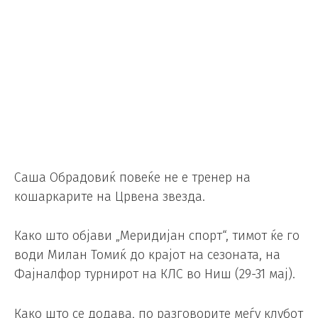
Саша Обрадовиќ повеќе не е тренер на
кошаркарите на Црвена звезда.
Како што објави „Меридијан спорт“, тимот ќе го
води Милан Томиќ до крајот на сезоната, на
Фајналфор турнирот на КЛС во Ниш (29-31 мај).
Како што се додава, по разговорите меѓу клубот