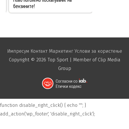
Импресум
Контакт
Маркетинг
Услови за користење
Copyright © 2026
Top Sport
| Member of Clip Media
Group
function disable_right_click() { echo "
"; }
add_action('wp_footer', 'disable_right_click');