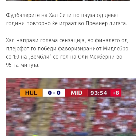
Фудбалерите на Хал Сити по пауза од девет
години повторно ќе играат во Премиер лигата.
Хал направи голема сензација, во финалето од
плејофот го победи фаворизираниот Мидлсбро
со 1:0 на „Вембли“ со гол на Оли Мекберни во
95-та минута.