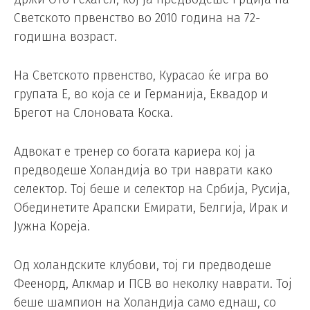
Светското првенство во 2010 година на 72-
годишна возраст.
На Светското првенство, Курасао ќе игра во
групата Е, во која се и Германија, Еквадор и
Брегот на Слоновата Коска.
Адвокат е тренер со богата кариера кој ја
предводеше Холандија во три наврати како
селектор. Тој беше и селектор на Србија, Русија,
Обединетите Арапски Емирати, Белгија, Ирак и
Јужна Кореја.
Од холандските клубови, тој ги предводеше
Феенорд, Алкмар и ПСВ во неколку наврати. Тој
беше шампион на Холандија само еднаш, со