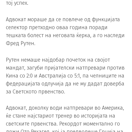
тој успех.
Адвокат мораше да се повлече од функцијата
селектор претходно оваа година поради
тешката болест на неговата ќерка, а го наследи
Фред Рутен.
Рутен немаше најдобар почеток на својот
мандат, загуби пријателски натпревари против
Кина со 2:0 и Австралија со 5:1, па челниците на
федерацијата одлучија да не му дадат доверба
за Светското првенство.
Адвокат, доколку води натпревари во Америка,
ќе стане најстариот тренер во историјата на
светските првенства. Рекордот моментално го
држи Ото Рехагел, кој ја предводеше Грција на