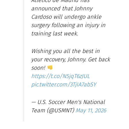
Atlético de Madrid has
announced that Johnny
Cardoso will undergo ankle
surgery following an injury in
training last week.
Wishing you all the best in
your recovery, Johnny. Get back
soon!
https://t.co/N5jqT6zJUL
pic.twitter.com/3TjIA7abSY
— U.S. Soccer Men's National
Team (@USMNT)
May 11, 2026