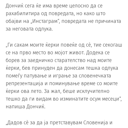
Дончиќ сега ќе има време целосно да се
рахабилитира од повредата, но како што
обајви на „Инстаграм“, повредата не причината
за неговата одлука.
„Ги сакам моите ќерки повеќе од сè, тие секогаш
се на прво место во мојот живот. Додека се
борев за заедничко старателство над моите
ќерки, бев принуден да донесам тешка одлука
помеѓу патување и играње за словенечката
репрезентација и поминување време со моите
ќерки ова лето. За жал, беше исклучително
тешко да ги видам во изминатите осум месеци“,
напиша Дончиќ.
„Дадов сè за да ја претставувам Словенија и