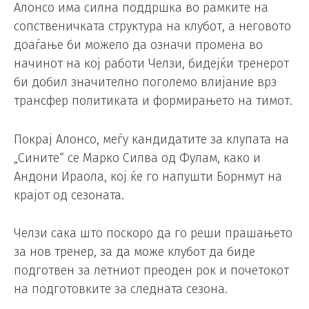
Алонсо има силна поддршка во рамките на
сопственичката структура на клубот, а неговото
доаѓање би можело да означи промена во
начинот на кој работи Челзи, бидејќи тренерот
би добил значително поголемо влијание врз
трансфер политиката и формирањето на тимот.
Покрај Алонсо, меѓу кандидатите за клупата на
„Сините“ се Марко Силва од Фулам, како и
Андони Ираола, кој ќе го напушти Борнмут на
крајот од сезоната.
Челзи сака што поскоро да го реши прашањето
за нов тренер, за да може клубот да биде
подготвен за летниот преоден рок и почетокот
на подготовките за следната сезона.