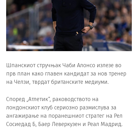
Шпанскиот стручњак Чаби Алонсо излезе во
прв план како главен кандидат за нов тренер
на Челзи, тврдат британските медиуми.
Според „Атлетик“, раководството на
лондонскиот клуб сериозно размислува за
ангажирање на поранешниот стратег на Рел
Сосиедад Б, Баер Леверкузен и Реал Мадрид.