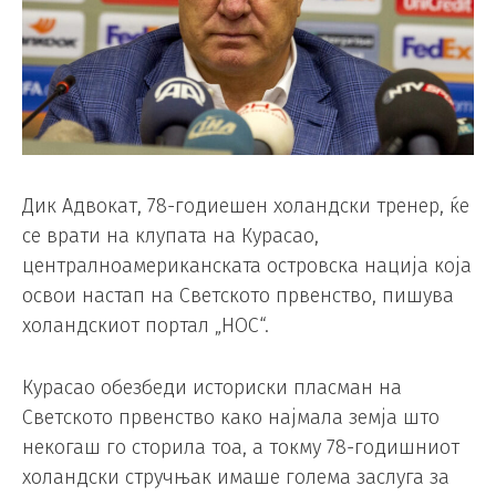
Дик Адвокат, 78-годиешен холандски тренер, ќе
се врати на клупата на Курасао,
централноамериканската островска нација која
освои настап на Светското првенство, пишува
холандскиот портал „НОС“.
Курасао обезбеди историски пласман на
Светското првенство како најмала земја што
некогаш го сторила тоа, а токму 78-годишниот
холандски стручњак имаше голема заслуга за