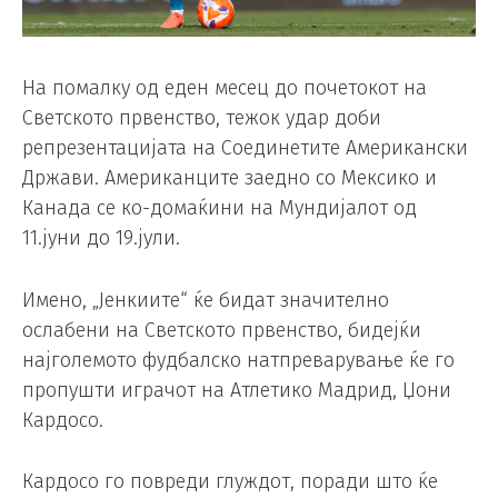
На помалку од еден месец до почетокот на
Светското првенство, тежок удар доби
репрезентацијата на Соединетите Американски
Држави. Американците заедно со Мексико и
Канада се ко-домаќини на Мундијалот од
11.јуни до 19.јули.
Имено, „Јенкиите“ ќе бидат значително
ослабени на Светското првенство, бидејќи
најголемото фудбалско натпреварување ќе го
пропушти играчот на Атлетико Мадрид, Џони
Кардосо.
Кардосо го повреди глуждот, поради што ќе