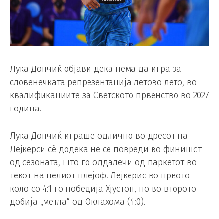
Лука Дончиќ објави дека нема да игра за
словенечката репрезентација летово лето, во
квалификациите за Светското првенство во 2027
година.
Лука Дончиќ играше одлично во дресот на
Лејкерси сè додека не се повреди во финишот
од сезоната, што го оддалечи од паркетот во
текот на целиот плејоф. Лејкерис во првото
коло со 4:1 го победија Хјустон, но во второто
добија „метла“ од Оклахома (4:0).