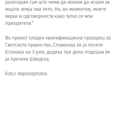
разочаран сум што нема да можам да играм за
мојата земја ова лето. Но, во моментов, моите
ќерки и одговорноста како татко се мои
приоритети.“
Во првиот следен квалификациски прозорец за
Светското првенство, Словенија ќе ја посети
Естонија на 3 јули, додека три дена подоцна ќе
ја пречека Шведска.
Foto/ depositphotos
Германецот Зиберт ќе го суди