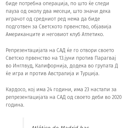
биде потребна операција, по што ќе следи
пауза од околу два месеци, што значи дека
играчот од средниот ред нема да биде
подготвен за Светското првенство, објавија
Американците и неговиот клуб Атлетико.
Репрезентацијата на САД ќе го отвори своето
Светско првенство на 13.јуни против Парагвај
во Инглвуд, Калифорнија, додека во групата Д
ќе игра и против Австралија и Турција.
Кардосо, кој има 24 години, има 23 настапи за
репрезентацијата на САД од своето деби во 2020
година.