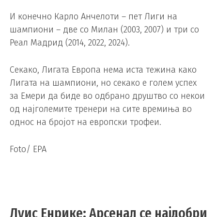
И конечно Карло Анчелоти – пет Лиги на
шампиони – две со Милан (2003, 2007) и три со
Реал Мадрид (2014, 2022, 2024).
Секако, Лигата Европа нема иста тежина како
Лигата на шампиони, но секако е голем успех
за Емери да биде во одбрано друштво со некои
од најголемите тренери на сите времиња во
однос на бројот на европски трофеи.
Foto/ EPA
Луис Енрике: Арсенал се најдобри