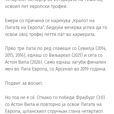
освоил пет европски трофеи.
Емери со причина се нарекува „Кралот на
Лигата на Европа“, бидејќи вечерва успеа да го
освои овој трофеј петти пат во кариерата.
Прво три пати по ред славеше со Севилја (2014,
2015, 2016), еднаш со Виљареал (2021) и сега со
Астон Вила (2026). Само еднаш загуби финален
меч во Лига Европа, со Арсенал во 2019 година.
Подвиг за восхит.
Но тоа не е сè. Откако го победи Фрајбург (3:0)
со Астон Вила и повторно ја освои Лигата на
Европа, шпанскиот стручњак стана четвртиот