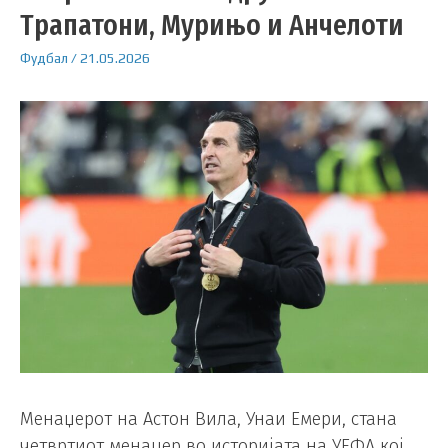
Трапатони, Мурињо и Анчелоти
Фудбал
/
21.05.2026
Менаџерот на Астон Вила, Унаи Емери, стана
четвртиот менаџер во историјата на УЕФА кој