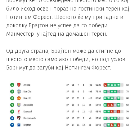
Борнмут ќе го обезбедено шестото место со кој
било исход освен пораз на гостински терен кај
Нотингем Форест. Шестото ќе му припадне и
доколку Брајтон не успее да го победи
Манчестер Јунајтед на домашен терен.
Од друга страна, Брајтон може да стигне до
шестото место само ако победи, но под услов
Борнмут да загуби кај Нотингем Форест.