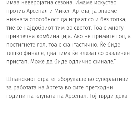
имаа неверојатна сезона. Имаме искуство
против Арсенал и Микел Артета, ја знаеме
нивната способност да играат со и без топка,
тие се најдобриот тим во светот. Тоа е многу
привлечна комбинација. Ако не примите гол, а
постигнете гол, тоа е фантастично. Ќе биде
тешко финале, два тима ќе влезат со различен
пристап. Може да биде одлично финале.“
Шпанскиот стратег зборуваше во суперлативи
за работата на Артета во сите претходни
години на клупата на Арсенал. Тој тврди дека
неговиот сонародник го вратил победничкиот
менталитет во тимот.
„Тој го донесе тој победнички менталитет во
Арсенал. Топџиите напредуваат под негово