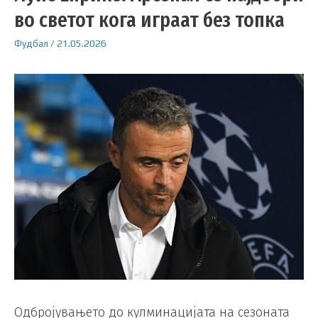
во светот кога играат без топка
Фудбал
/
21.05.2026
Одбројувањето до кулминацијата на сезоната