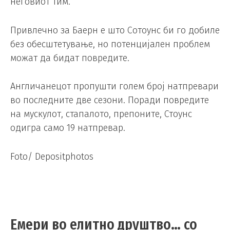
неговиот тим.
Привлечно за Баерн е што Сотоунс би го добиле
без обесштетување, но потенцијален проблем
можат да бидат повредите.
Англичанецот пропушти голем број натпревари
во последните две сезони. Поради повредите
на мускулот, стапалото, препоните, Стоунс
одигра само 19 натпревар.
Foto/ Depositphotos
Емери во елитно друштво… со