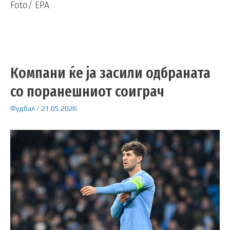
Foto/ EPA
Компани ќе ја засили одбраната
со поранешниот соиграч
Фудбал
/
21.05.2026