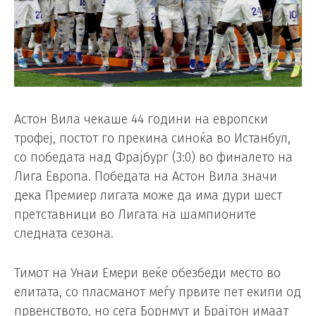
Астон Вила чекаше 44 години на европски
трофеј, постот го прекина синоќа во Истанбул,
со победата над Фрајбург (3:0) во финалето на
Лига Европа. Победата на Астон Вила значи
дека Премиер лигата може да има дури шест
претставници во Лигата на шампионите
следната сезона.
Тимот на Унаи Емери веќе обезбеди место во
елитата, со пласманот меѓу првите пет екипи од
првенството, но сега Борнмут и Брајтон имаат