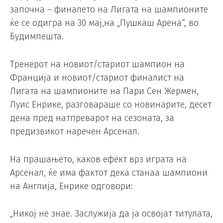
започна – финалето на Лигата на шампионите
ќе се одигра на 30 мај,на „Пушкаш Арена“, во
Будимпешта.
Тренерот на новиот/стариот шампион на
Франција и новиот/стариот финалист на
Лигата на шампионите на Пари Сен Жермен,
Луис Енрике, разговараше со новинарите, десет
дена пред натпреварот на сезоната, за
предизвикот наречен Арсенал.
На прашањето, каков ефект врз играта на
Арсенал, ќе има фактот дека станаа шампиони
на Англија, Енрике одговори:
„Никој не знае. Заслужија да ја освојат титулата,