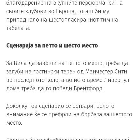
благодарение на вкупните перформанси на
своите клубови во Европа, тогаш би му
припаднало на шестопласираниот тим на
табелата.
Сценарија за петто и шесто место
За Вила да заврши на петтото место, треба да
загуби на гостински терен од Манчестер Сити
во последното коло, а во исто време Ливерпул
дома треба да го победи Брентфорд.
Доколку тоа сценарио се оствари, целото
внимание ќе се префрли на борбата за шестото
место.