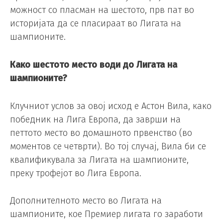
можност со пласман на шестото, прв пат во
историјата да се пласираат во Лигата на
шампионите.
Како шестото место води до Лигата на
шампионите?
Клучниот услов за овој исход е Астон Вила, како
победник на Лига Европа, да заврши на
петтото место во домашното првенство (во
моментов се четврти). Во тој случај, Вила би се
квалификувала за Лигата на шампионите,
преку трофејот во Лига Европа.
Дополнителното место во Лигата на
шампионите, кое Премиер лигата го заработи