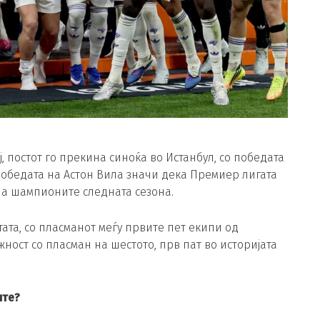
 постот го прекина синоќа во Истанбул, со победата
 Победата на Астон Вила значи дека Премиер лигата
на шампионите следната сезона.
ата, со пласманот меѓу првите пет екипи од
жност со пласман на шестото, прв пат во историјата
ите?