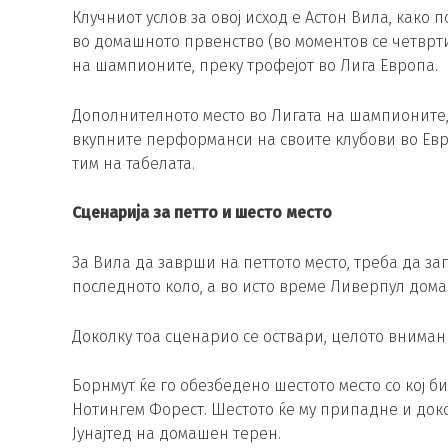
Клучниот услов за овој исход е Астон Вила, како
во домашното првенство (во моментов се четврти)
на шампионите, преку трофејот во Лига Европа.
Дополнителното место во Лигата на шампионите,
вкупните перформанси на своите клубови во Ев
тим на табелата.
Сценарија за петто и шесто место
За Вила да заврши на петтото место, треба да за
последното коло, а во исто време Ливерпул дом
Доколку тоа сценарио се оствари, целото вниман
Борнмут ќе го обезбедено шестото место со кој б
Нотингем Форест. Шестото ќе му припадне и доко
Јунајтед на домашен терен.