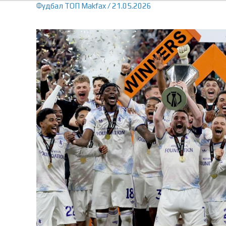
Фудбал
ТОП
Makfax
/
21.05.2026