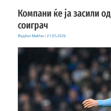
Компани ќе ја засили о
соиграч
Фудбал
Makfax
/
21.05.2026