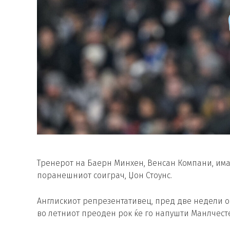
Тренерот на Баерн Минхен, Венсан Компани, има 
поранешниот соиграч, Џон Стоунс.
Англискиот репрезентативец, пред две недели о
во летниот преоден рок ќе го напушти Манлчест