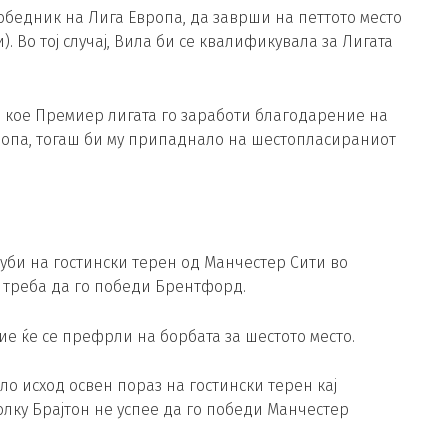
 победник на Лига Европа, да заврши на петтото место
. Во тој случај, Вила би се квалификувала за Лигата
 кое Премиер лигата го заработи благодарение на
ропа, тогаш би му припаднало на шестопласираниот
губи на гостински терен од Манчестер Сити во
а треба да го победи Брентфорд.
ие ќе се префрли на борбата за шестото место.
ило исход освен пораз на гостински терен кај
лку Брајтон не успее да го победи Манчестер