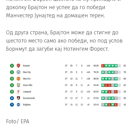
доколку Брајтон не успее да го победи
Манчестер Јунајтед на домашен терен.
Од друга страна, Брајтон може да стигне до
шестото место само ако победи, но под услов
Борнмут да загуби кај Нотингем Форест.
Foto/ EPA