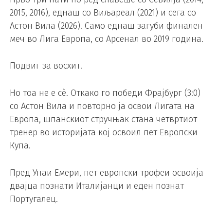
2015, 2016), еднаш со Виљареал (2021) и сега со
Астон Вила (2026). Само еднаш загуби финален
меч во Лига Европа, со Арсенал во 2019 година.
Подвиг за восхит.
Но тоа не е сè. Откако го победи Фрајбург (3:0)
со Астон Вила и повторно ја освои Лигата на
Европа, шпанскиот стручњак стана четвртиот
тренер во историјата кој освоил пет Европски
Купа.
Пред Унаи Емери, пет европски трофеи освоија
двајца познати Италијанци и еден познат
Португалец.