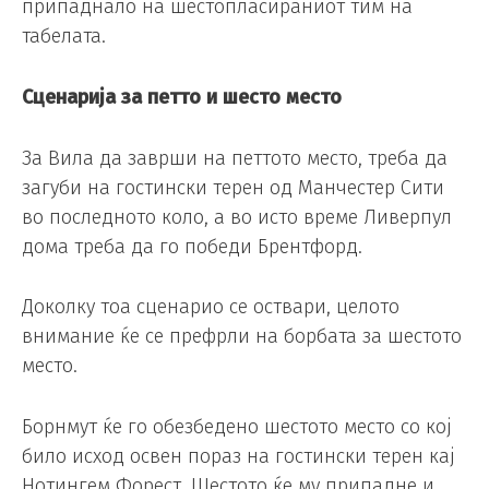
припаднало на шестопласираниот тим на
табелата.
Сценарија за петто и шесто место
За Вила да заврши на петтото место, треба да
загуби на гостински терен од Манчестер Сити
во последното коло, а во исто време Ливерпул
дома треба да го победи Брентфорд.
Доколку тоа сценарио се оствари, целото
внимание ќе се префрли на борбата за шестото
место.
Борнмут ќе го обезбедено шестото место со кој
било исход освен пораз на гостински терен кај
Нотингем Форест. Шестото ќе му припадне и