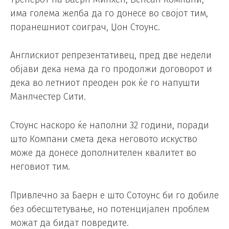
има голема желба да го донесе во својот тим,
поранешниот соиграч, Џон Стоунс.
Англискиот репрезентативец, пред две недели
објави дека нема да го продолжи договорот и
дека во летниот преоден рок ќе го напушти
Манлчестер Сити.
Стоунс наскоро ќе наполни 32 години, поради
што Компани смета дека неговото искуство
може да донесе дополнителен квалитет во
неговиот тим.
Привлечно за Баерн е што Сотоунс би го добиле
без обесштетување, но потенцијален проблем
можат да бидат повредите.