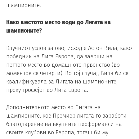
шампионите.
Како шестото место води до Лигата на
шампионите?
Клучниот услов за овој исход е Астон Вила, како
победник на Лига Европа, да заврши на
петтото место во домашното првенство (во
моментов се четврти). Во тој случај, Вила би се
квалификувала за Лигата на шампионите,
преку трофејот во Лига Европа.
Дополнителното место во Лигата на
шампионите, кое Премиер лигата го заработи
благодарение на вкупните перформанси на
своите клубови во Европа, тогаш би му