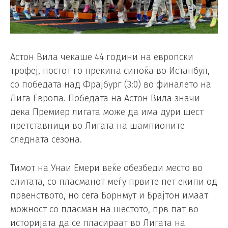
Астон Вила чекаше 44 години на европски
трофеј, постот го прекина синоќа во Истанбул,
со победата над Фрајбург (3:0) во финалето на
Лига Европа. Победата на Астон Вила значи
дека Премиер лигата може да има дури шест
претставници во Лигата на шампионите
следната сезона.
Тимот на Унаи Емери веќе обезбеди место во
елитата, со пласманот меѓу првите пет екипи од
првенството, но сега Борнмут и Брајтон имаат
можност со пласман на шестото, прв пат во
историјата да се пласираат во Лигата на