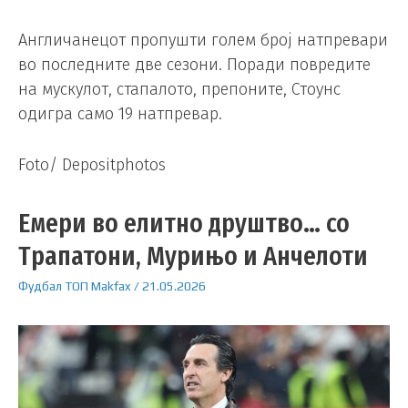
Англичанецот пропушти голем број натпревари
во последните две сезони. Поради повредите
на мускулот, стапалото, препоните, Стоунс
одигра само 19 натпревар.
Foto/ Depositphotos
Емери во елитно друштво… со
Трапатони, Мурињо и Анчелоти
Фудбал
ТОП
Makfax
/
21.05.2026