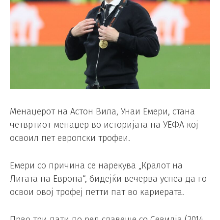
Менаџерот на Астон Вила, Унаи Емери, стана
четвртиот менаџер во историјата на УЕФА кој
освоил пет европски трофеи.
Емери со причина се нарекува „Кралот на
Лигата на Европа“, бидејќи вечерва успеа да го
освои овој трофеј петти пат во кариерата.
Прво три пати по ред славеше со Севилја (2014,