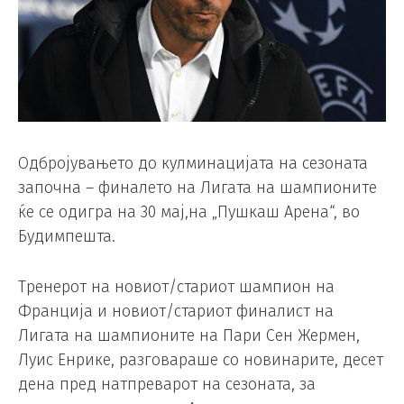
Одбројувањето до кулминацијата на сезоната
започна – финалето на Лигата на шампионите
ќе се одигра на 30 мај,на „Пушкаш Арена“, во
Будимпешта.
Тренерот на новиот/стариот шампион на
Франција и новиот/стариот финалист на
Лигата на шампионите на Пари Сен Жермен,
Луис Енрике, разговараше со новинарите, десет
дена пред натпреварот на сезоната, за