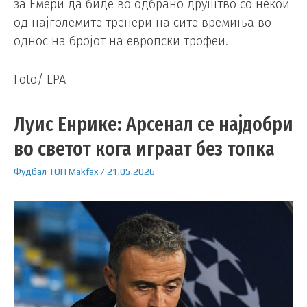
за Емери да биде во одбрано друштво со некои
од најголемите тренери на сите времиња во
однос на бројот на европски трофеи.
Foto/ EPA
Луис Енрике: Арсенал се најдобри
во светот кога играат без топка
Фудбал
ТОП
Makfax
/
21.05.2026