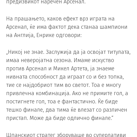
предизвикот наречен Арсенал.
На прашањето, каков ефект врз играта на
Арсенал, ќе има фактот дека станаа шампиони
на Англија, Енрике одговори:
„Никој не знае. Заслужија да ја освојат титулата,
имаа неверојатна сезона. Имаме искуство
против Арсенал и Микел Артета, ја знаеме
нивната способност да играат со и без топка,
тие се најдобриот тим во светот. Тоа е многу
привлечна комбинација. Ако не примите гол, а
постигнете гол, тоа е фантастично. Ќе биде
тешко финале, два тима ќе влезат со различен
пристап. Може да биде одлично финале.“
Шпанскиот стратег зборуваше во суперлативи