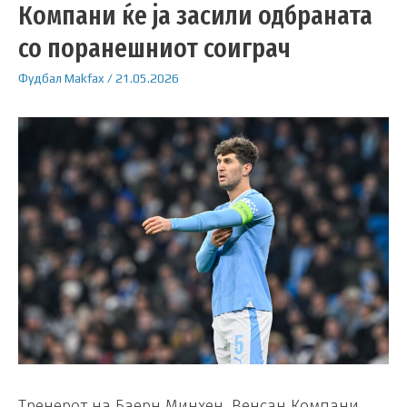
Компани ќе ја засили одбраната
со поранешниот соиграч
Фудбал
Makfax
/
21.05.2026
Тренерот на Баерн Минхен, Венсан Компани,