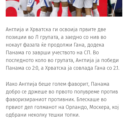
Англија и Хрватска ги освоија првите две
позиции во Л групата, а заедно со нив во
нокаут фазата ќе продолжи Гана, додека
Панама го заврши учеството на СП. Во
последното коло во групата, Англија ја победи
Панама со 2:0, а Хрватска ја совлада Гана со 2.1.
Иако Англија беше голем фаворит, Панама
добро се држеше во првото полувреме против
фаворизираниот противник. Блескаше во
првиот дел голманот на Орландо, Москера, кој
одбрани неколку тешки топки.