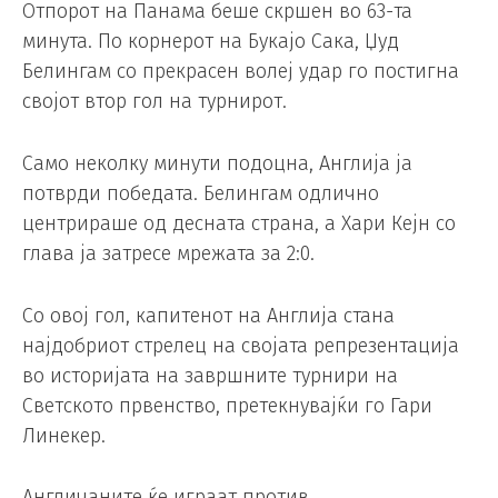
Отпорот на Панама беше скршен во 63-та
минута. По корнерот на Букајо Сака, Џуд
Белингам со прекрасен волеј удар го постигна
својот втор гол на турнирот.
Само неколку минути подоцна, Англија ја
потврди победата. Белингам одлично
центрираше од десната страна, а Хари Кејн со
глава ја затресе мрежата за 2:0.
Со овој гол, капитенот на Англија стана
најдобриот стрелец на својата репрезентација
во историјата на завршните турнири на
Светското првенство, претекнувајќи го Гари
Линекер.
Англичаните ќе играат против