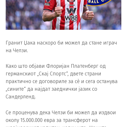
Гранит Џака наскоро би можел да стане играч
на Челзи.
Како што објави Флоријан Платенберг од
германскиот „Скај Спортс“, двете страни
практично се договориле за сè и сега останува
„сините“ да најдат заеднички јазик со
Сандерленд.
Се проценува дека Челзи би можел да издвои
околу 15.000.000 евра за трансферот на