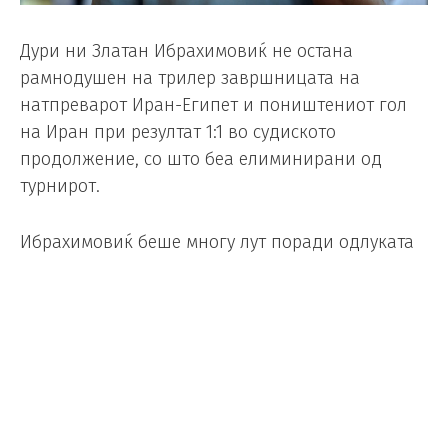
Дури ни Златан Ибрахимовиќ не остана
рамнодушен на трилер завршницата на
натпреварот Иран-Египет и поништениот гол
на Иран при резултат 1:1 во судиското
продолжение, со што беа елиминирани од
турнирот.
Ибрахимовиќ беше многу лут поради одлуката
на ВАР да го поништи голот.
Доколку голот не беше поништен, Иран ќе
победеше и ќе завршеше втор во групата зад
Белгија, автоматски квалификувајќи се во
осминафиналето.