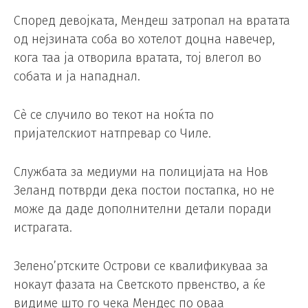
Според девојката, Мендеш затропал на вратата
од нејзината соба во хотелот доцна навечер,
кога таа ја отворила вратата, тој влегол во
собата и ја нападнал.
Сè се случило во текот на ноќта по
пријателскиот натпревар со Чиле.
Службата за медиуми на полицијата на Нов
Зеланд потврди дека постои постапка, но не
може да даде дополнителни детали поради
истрагата.
Зелено’ртските Острови се квалификуваа за
нокаут фазата на Светското првенство, а ќе
видиме што го чека Мендес по оваа