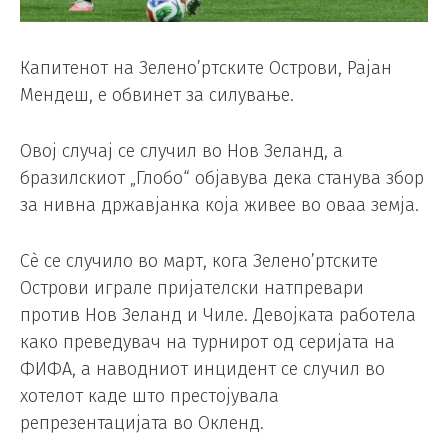
Капитенот на Зелено’ртските Острови, Рајан
Мендеш, е обвинет за силување.
Овој случај се случил во Нов Зеланд, а
бразилскиот „Глобо“ објавува дека станува збор
за нивна државјанка која живее во оваа земја.
Сè се случило во март, кога Зелено’ртските
Острови играле пријателски натпревари
против Нов Зеланд и Чиле. Девојката работела
како преведувач на турнирот од серијата на
ФИФА, а наводниот инцидент се случил во
хотелот каде што престојувала
репрезентацијата во Окленд.