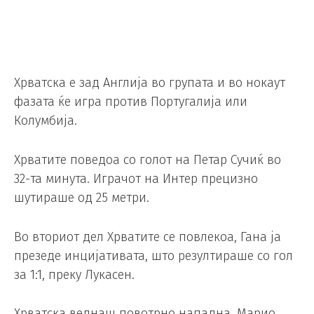
Хрватска е зад Англија во групата и во нокаут
фазата ќе игра против Португалија или
Колумбија.
Хрватите поведоа со голот на Петар Сучиќ во
32-та минута. Играчот на Интер прецизно
шутираше од 25 метри.
Во вториот дел Хрватите се повлекоа, Гана ја
презеде инцијативата, што резултираше со гол
за 1:1, преку Лукасен.
Хрватска веднаш повотрно нападна, Марио