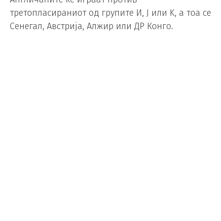
третопласираниот од групите И, J или K, а тоа се
Сенегал, Австрија, Алжир или ДР Конго.