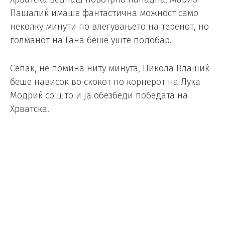
Пашалиќ имаше фантастична можност само
неколку минути по влегувањето на теренот, но
голманот на Гана беше уште подобар.
Сепак, не помина ниту минута, Никола Влашиќ
беше нависок во скокот по корнерот на Лука
Модриќ со што и ја обезбеди победата на
Хрватска.