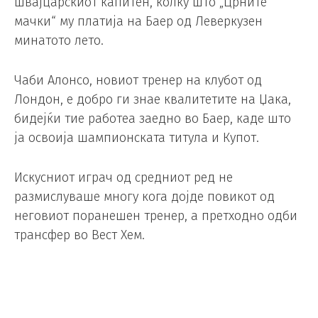
швајцарскиот капитен, колку што „Црните
мачки“ му платија на Баер од Леверкузен
минатото лето.
Чаби Алонсо, новиот тренер на клубот од
Лондон, е добро ги знае квалитетите на Џака,
бидејќи тие работеа заедно во Баер, каде што
ја освоија шампионската титула и Купот.
Искусниот играч од средниот ред не
размислуваше многу кога дојде повикот од
неговиот поранешен тренер, а претходно одби
трансфер во Вест Хем.