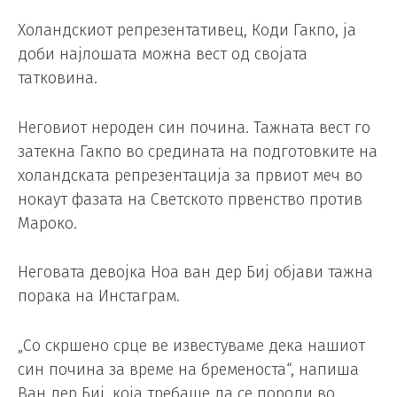
Холандскиот репрезентативец, Коди Гакпо, ја
доби најлошата можна вест од својата
татковина.
Неговиот нероден син почина. Тажната вест го
затекна Гакпо во средината на подготовките на
холандската репрезентација за првиот меч во
нокаут фазата на Светското првенство против
Мароко.
Неговата девојка Ноа ван дер Биј објави тажна
порака на Инстаграм.
„Со скршено срце ве известуваме дека нашиот
син почина за време на бременоста“, напиша
Ван дер Биј, која требаше да се породи во