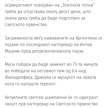
осумкратниот освојувач на „Златната топка“
треба да отсуствува околу десет дена, што
значи дека треба да биде подготвен за
Светското првенство.
Загриженоста меѓу навивачите на Аргентина се
појави по последниот натпревар на Интер
Мајами пред репрезентативната пауза.
Меси побара да биде заменет во 73-та минута
во победата на неговиот тим од 6:4 над
Филаделфија. Држејќи се мускулот на левата
нога го напушти теренот.
Актуелните светски шампиони ќе го одиграат
својот прв натпревар на Светското првенство