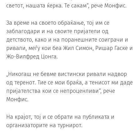
светот, нашата ќерка. Те сакам“, рече Монфис.
За време на своето обраќање, тој им се
заблагодари и на своите пријатели од
детството, како и на поранешните соиграчи и
ривали, меѓу кои беа Жил Симон, Ришар Гаске и
Жо-Вилфред Цонга.
„Никогаш не бевме вистински ривали надвор
од теренот. Тие се мои браќа, а тенисот ми даде
пријателства кои се непроценливи“, рече
Монфис.
На крајот, тој и се обрати на публиката и
организаторите на турнирот.