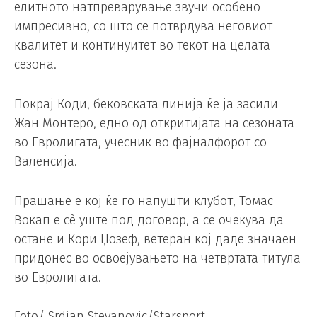
елитното натпреварување звучи особено
импресивно, со што се потврдува неговиот
квалитет и континуитет во текот на целата
сезона.
Покрај Коди, бековската линија ќе ја засили
Жан Монтеро, едно од откритијата на сезоната
во Евролигата, учесник во фајналфорот со
Валенсија.
Прашање е кој ќе го напушти клубот, Томас
Вокап е сè уште под договор, а се очекува да
остане и Кори Џозеф, ветеран кој даде значаен
придонес во освоејувањето на четвртата титула
во Евролигата.
Foto/ Srdjan Stevanovic/Starsport