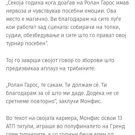
„Секоја година кога доаѓав на Ролан Гарос имав
нервоза и чувствував посебни емоции. Ова
место е магично. Ви благодарам на сите луѓе
кои работат зад сцената: собирачи на топки,
судии, обезбедување и сите што го прават овој
турнир посебен“.
Тој го заврши својот говор со зборови што
предизвикаа аплауз на трибините:
„Ролан Гарос, те сакам. Ти должам сè. Ти
благодарам за сè што ми даде. Додека не се
сретнеме повторно“, заклучи Монфис.
Во текот на својата кариера, Монфис освои 13
АТП титули, играше во полуфиналето на Гренд
слем турнирите, а со години беше еден од