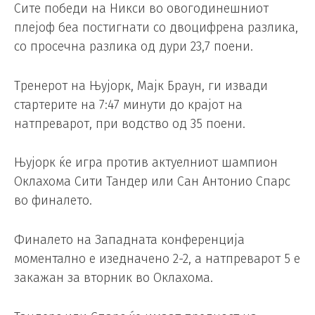
Сите победи на Никси во овогодинешниот
плејоф беа постигнати со двоцифрена разлика,
со просечна разлика од дури 23,7 поени.
Тренерот на Њујорк, Мајк Браун, ги извади
стартерите на 7:47 минути до крајот на
натпреварот, при водство од 35 поени.
Њујорк ќе игра против актуелниот шампион
Оклахома Сити Тандер или Сан Антонио Спарс
во финалето.
Финалето на Западната конференција
моментално е изедначено 2-2, а натпреварот 5 е
закажан за вторник во Оклахома.