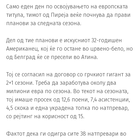
Само еден ден по освојувањето на европската
титула, тимот од Пиреја веќе почнува да прави
планови за следната сезона.
Дел од тие планови е искусниот 32-годишен
Американец, кој ќе го остане во црвено-бело, но
од Белград ќе се пресели во Атина.
Тој се согласил на договор со грчкиот гигант за
2+1 сезони. Треба да заработува околу два
милиони евра по сезона. Во текот на сезоната,
тој имаше просек од 12,6 поени, 7,4 асистенции,
4,5 скока и една украдена топка по натпревар,
со рејтинг на корисност од 15.
Фактот дека ги одигра сите 38 натпревари во