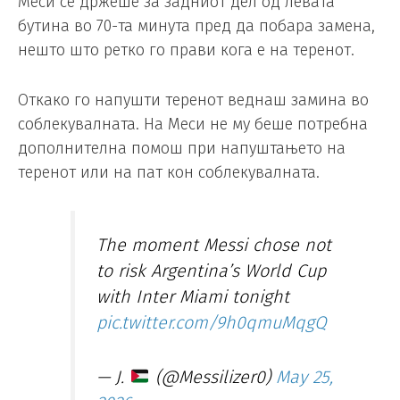
Меси се држеше за задниот дел од левата
бутина во 70-та минута пред да побара замена,
нешто што ретко го прави кога е на теренот.
Откако го напушти теренот веднаш замина во
соблекувалната. На Меси не му беше потребна
дополнителна помош при напуштањето на
теренот или на пат кон соблекувалната.
The moment Messi chose not
to risk Argentina’s World Cup
with Inter Miami tonight
pic.twitter.com/9h0qmuMqgQ
— J.
(@Messilizer0)
May 25,