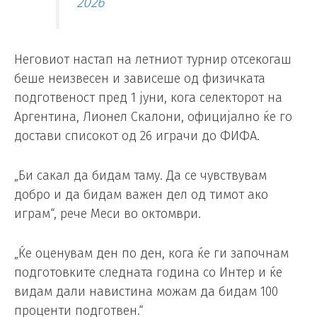
2026
Неговиот настап на летниот турнир отсекогаш
беше неизвесен и зависеше од физичката
подготвеност пред 1 јуни, кога селекторот на
Аргентина, Лионел Скалони, официјално ќе го
достави списокот од 26 играчи до ФИФА.
„Би сакал да бидам таму. Да се ​​чувствувам
добро и да бидам важен дел од тимот ако
играм“, рече Меси во октомври.
„Ќе оценувам ден по ден, кога ќе ги започнам
подготовките следната година со Интер и ќе
видам дали навистина можам да бидам 100
проценти подготвен.“