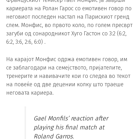
Францускиот тенисер Гаел Монфис ја заврши
кариерата на Ролан Гарос со емотивен говор по
неговиот последен настап на Парискиот гренд
слем. Монфис, во првото коло, по голем пресврт
загуби од сонародникот Хуго Гастон со 3:2 (6:2,
6:2, 3:6, 2:6, 6:0) .
На карајот Монфис одржа емотивен говор, им
се заблагодари на семејството, пријателите,
тренерите и навивачите кои го следеа во текот
на повеќе од две децении колку што траеше
неговата кариера.
Gael Monfils’ reaction after
playing his final match at
Roland Garros.