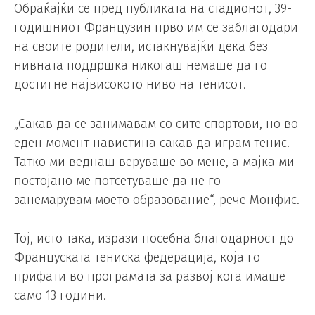
Обраќајќи се пред публиката на стадионот, 39-
годишниот Французин прво им се заблагодари
на своите родители, истакнувајќи дека без
нивната поддршка никогаш немаше да го
достигне највисокото ниво на тенисот.
„Сакав да се занимавам со сите спортови, но во
еден момент навистина сакав да играм тенис.
Татко ми веднаш веруваше во мене, а мајка ми
постојано ме потсетуваше да не го
занемарувам моето образование“, рече Монфис.
Тој, исто така, изрази посебна благодарност до
Француската тениска федерација, која го
прифати во програмата за развој кога имаше
само 13 години.