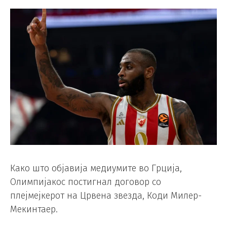
Како што објавија медиумите во Грција,
Олимпијакос постигнал договор со
плејмејкерот на Црвена звезда, Коди Милер-
Мекинтаер.