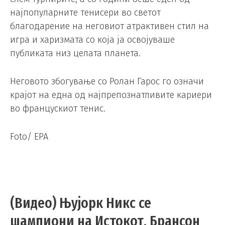
најпопуларните тенисери во светот
благодарение на неговиот атрактивен стил на
игра и харизмата со која ја освојуваше
публиката низ целата планета.
Неговото збогување со Ролан Гарос го означи
крајот на една од најпрепознатливите кариери
во францускиот тенис.
Foto/ EPA
(Видео) Њујорк Никс се
шампиони на Истокот, Брансон