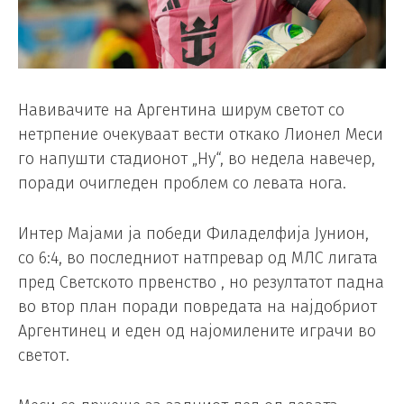
Навивачите на Аргентина ширум светот со
нетрпение очекуваат вести откако Лионел Меси
го напушти стадионот „Ну“, во недела навечер,
поради очигледен проблем со левата нога.
Интер Мајами ја победи Филаделфија Јунион,
со 6:4, во последниот натпревар од МЛС лигата
пред Светското првенство , но резултатот падна
во втор план поради повредата на најдобриот
Аргентинец и еден од најомилените играчи во
светот.