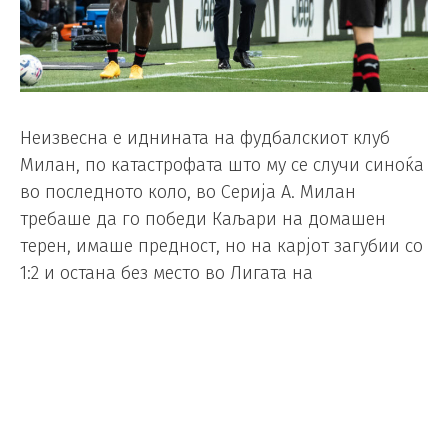
Неизвесна е иднината на фудбалскиот клуб
Милан, по катастрофата што му се случи синоќа
во последното коло, во Серија А. Милан
требаше да го победи Каљари на домашен
терен, имаше предност, но на карјот загубии со
1:2 и остана без место во Лигата на
шампионите.
По неуспехот во натпреварот против Каљари,
сопственикот на клубот Гари Кардинале ќе
мора да донесе клучни одлуки за следната
сезона, а меѓу нив е и статусот на тренерот на