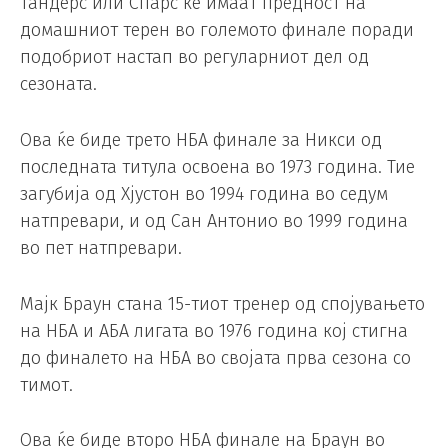
Тандерс или Спарс ќе имаат предност на
домашниот терен во големото финале поради
подобриот настап во регуларниот дел од
сезоната.
Ова ќе биде трето НБА финале за Никси од
последната титула освоена во 1973 година. Тие
загубија од Хјустон во 1994 година во седум
натпревари, и од Сан Антонио во 1999 година
во пет натпревари.
Мајк Браун стана 15-тиот тренер од спојувањето
на НБА и АБА лигата во 1976 година кој стигна
до финалето на НБА во својата прва сезона со
тимот.
Ова ќе биде второ НБА финале на Браун во