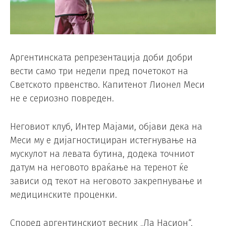
Аргентинската репрезентација доби добри
вести само три недели пред почетокот на
Светското првенство. Капитенот Лионел Меси
не е сериозно повреден.
Неговиот клуб, Интер Мајами, објави дека на
Меси му е дијагностициран истегнување на
мускулот на левата бутина, додека точниот
датум на неговото враќање на теренот ќе
зависи од текот на неговото закрепнување и
медицинските проценки.
Според аргентинскиот весник „Ла Насион“,