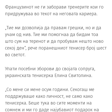
Французинот не ги заборави тренерите кои го
придружуваа во текот на неговата кариера.
„Тие ми дозволија да правам грешки, но и да
учам од нив. Тие ми помогнаа да бидам тоа
што сум на теренот и да пробувам нешто ново
секој ден“, рече поранешниот тенисер број шест
во светот.
Упати посебни зборови до својата сопруга,
украинската тенисерка Елина Свитолина.
„Со мене си мене осум години. Секогаш ме
поддржуваше како личност, не само како
тенисерка. Беше тука во сите моменти на
сомнеж и ми го даде најубавиот подарок на