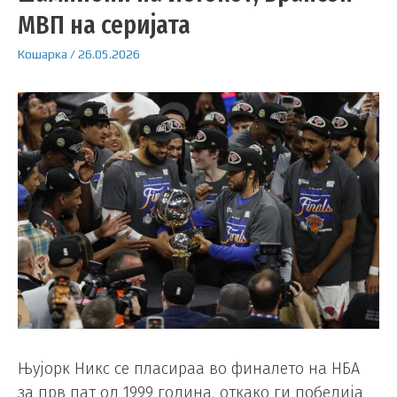
МВП на серијата
Кошарка
/
26.05.2026
Њујорк Никс се пласираа во финалето на НБА
за прв пат од 1999 година, откако ги победија