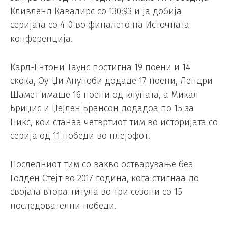
Кливленд Кавалирс со 130:93 и ја добија
серијата со 4-0 во финалето на Источната
конференција.
Карл-Ентони Таунс постигна 19 поени и 14
скока, Оу-Џи Ануноби додаде 17 поени, Лендри
Шамет имаше 16 поени од клупата, а Микал
Бриџис и Џејлен Брансон додадоа по 15 за
Никс, кои станаа четвртиот тим во историјата со
серија од 11 победи во плејофот.
Последниот тим со вакво остварување беа
Голден Стејт во 2017 година, кога стигнаа до
својата втора титула во три сезони со 15
последователни победи.