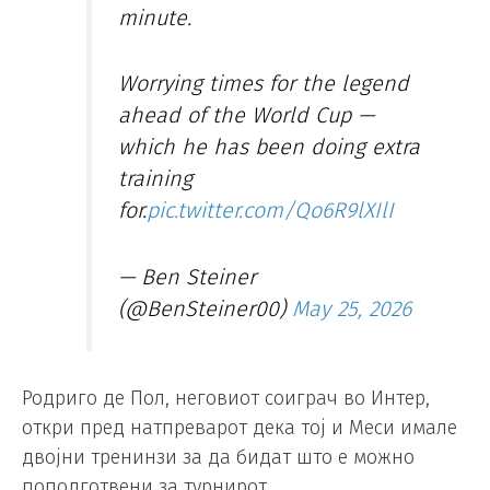
minute.
Worrying times for the legend
ahead of the World Cup —
which he has been doing extra
training
for.
pic.twitter.com/Qo6R9lXIlI
— Ben Steiner
(@BenSteiner00)
May 25, 2026
Родриго де Пол, неговиот соиграч во Интер,
откри пред натпреварот дека тој и Меси имале
двојни тренинзи за да бидат што е можно
поподготвени за турнирот.