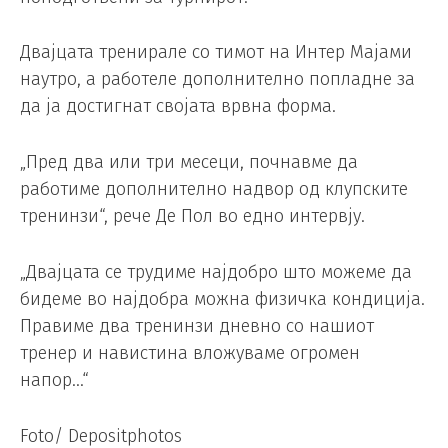
Двајцата тренирале со тимот на Интер Мајами
наутро, а работеле дополнително попладне за
да ја достигнат својата врвна форма.
„Пред два или три месеци, почнавме да
работиме дополнително надвор од клупските
тренинзи“, рече Де Пол во едно интервју.
„Двајцата се трудиме најдобро што можеме да
бидеме во најдобра можна физичка кондиција.
Правиме два тренинзи дневно со нашиот
тренер и навистина вложуваме огромен
напор…“
Foto/ Depositphotos