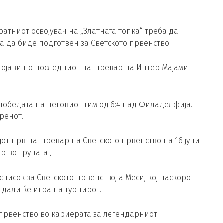
атниот освојувач на „Златната топка“ треба да
ба да биде подготвен за Светското првенство.
појави по последниот натпревар на Интер Мајами
 победата на неговиот тим од 6:4 над Филаделфија.
ренот.
јот прв натпревар на Светското првенство на 16 јуни
 во групата Ј.
список за Светското првенство, а Меси, кој наскоро
 дали ќе игра на турнирот.
о првенство во кариерата за легендарниот