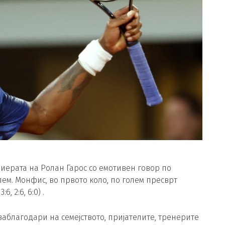
иерата на Ролан Гарос со емотивен говор по
ем. Монфис, во првото коло, по голем пресврт
6, 2:6, 6:0) .
заблагодари на семејството, пријателите, тренерите