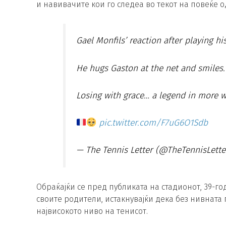
и навивачите кои го следеа во текот на повеќе 
Gael Monfils’ reaction after playing hi
He hugs Gaston at the net and smiles.
Losing with grace… a legend in more w
pic.twitter.com/F7uG6O1Sdb
— The Tennis Letter (@TheTennisLett
Обраќајќи се пред публиката на стадионот, 39-
своите родители, истакнувајќи дека без нивнат
највисокото ниво на тенисот.