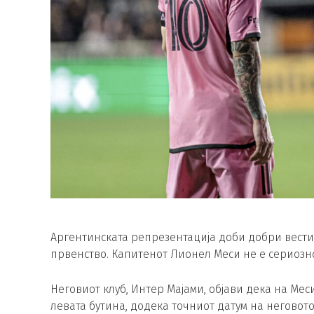
Аргентинската репрезентација доби добри вести
првенство. Капитенот Лионел Меси не е сериозн
Неговиот клуб, Интер Мајами, објави дека на Мес
левата бутина, додека точниот датум на неговот