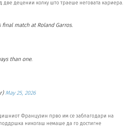
од две децении колку што траеше неговата кариера.
s final match at Roland Garros.
ays than one.
er)
May 25, 2026
годишниот Французин прво им се заблагодари на
а поддршка никогаш немаше да го достигне