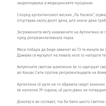
закрепнување и медицинските проценки.
Според аргентинскиот весник „Ла Насион“, осумкр
отсуствува околу десет дена, што значи дека тре
Загриженоста меѓу навивачите на Аргентина се 
пред репрезентативната пауза.
Меси побара да биде заменет во 73-та минута во
Држејќи се мускулот на левата нога го напушти те
Актуелните светски шампиони ќе го одиграат сво
во Канзас Сити против репрезентацијата на Алжир
Аргентина сè уште не го објавила својот конечен 
ќе наполни 39 години, сè уште јавно не потврдил
Доколку е во составот, тоа би било шесто Светск