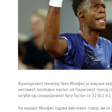
Францускиот тенисер Гаел Монфис ја заврши кар
неговиот последен настап на Парискиот гренд сл
загуби од сонародникот Хуго Гастон со 3:2 (6:2, 6:2, 3:
На карајот Монфис одржа емотивен говор, им се 