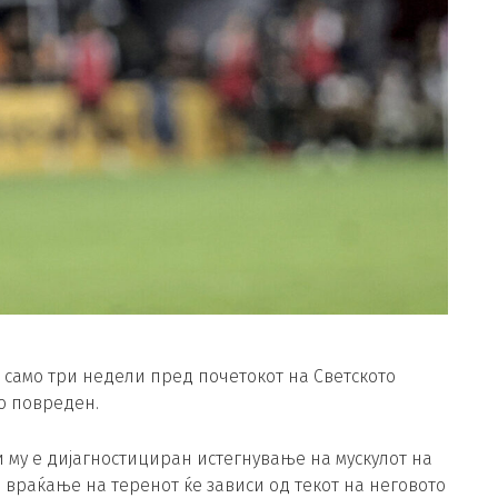
 само три недели пред почетокот на Светското
о повреден.
и му е дијагностициран истегнување на мускулот на
о враќање на теренот ќе зависи од текот на неговото