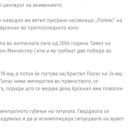
о центарот на вниманието.
 наводно им ветил луксузни часовници „Ролекс“ на
 Арсенал во претпоследното коло.
ула во англиската лига од 2004 година. Тимот на
он Манчестер Сити и му требаат две победи во
мај, а потоа ќе гостува кај Кристал Палас на 24 мај.
Палас нема императив во првенството, се
а, поради што се верува дека Арсенал има поволен
вентуалното губење на титулата. Гвардиола се
дување и да ја искомплицира ситуацијата на врвот