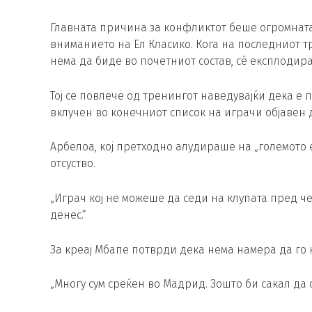
Главната причина за конфликтот беше огромната
вниманието на Ел Класико. Кога на последниот 
нема да биде во почетниот состав, сè експлодир
Тој се повлече од тренингот наведувајќи дека е
вклучен во конечниот список на играчи објавен 
Арбелоа, кој претходно алудираше на „големото 
отсуство.
„Играч кој не можеше да седи на клупата пред ч
денес.“
За креај Мбапе потврди дека нема намера да го 
„Многу сум среќен во Мадрид. Зошто би сакал да 