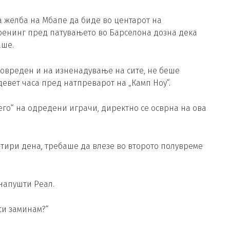
 желба на Мбапе да биде во центарот на
тренинг пред патувањето во Барселона дозна дека
аше.
 повреден и на изненадување на сите, не беше
девет часа пред натпреварот на „Камп Ноу“.
его“ на одредени играчи, директно се осврна на ова
етири дена, требаше да влезе во второто полувреме
напушти Реал.
си заминам?“