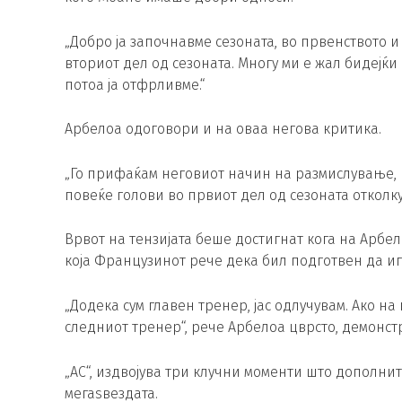
„Добро ја започнавме сезоната, во првенството и
вториот дел од сезоната. Многу ми е жал бидејќи 
потоа ја отфрливме.“
Арбелоа одоговори и на оваа негова критика.
„Го прифаќам неговиот начин на размислување, на
повеќе голови во првиот дел од сезоната отколку
Врвот на тензијата беше достигнат кога на Арбе
која Французинот рече дека бил подготвен да и
„Додека сум главен тренер, јас одлучувам. Ако на 
следниот тренер“, рече Арбелоа цврсто, демонстри
„АС“, издвојува три клучни моменти што дополни
мегаѕвездата.