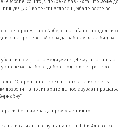
рече Мбапе, со што ја покрена лавината што може да
, пишува „АС“, во текст насловен „Мбапе влезе во
со тренерот Алваро Арбело, напаѓачот продолжи со
идеите на тренерот. Морам да работам за да бидам
 ублажи во изјава за медиумите. „Не му ја кажав таа
гурно не ме разбрал добро…“ одговори тренерот.
ателот Флорентино Перез на неговата историска
им дозволи на новинарите да поставуваат прашања
Бернабеу“.
 пораки, без намера да премолчи ништо.
ектна критика за отпуштањето на Чаби Алонсо, со