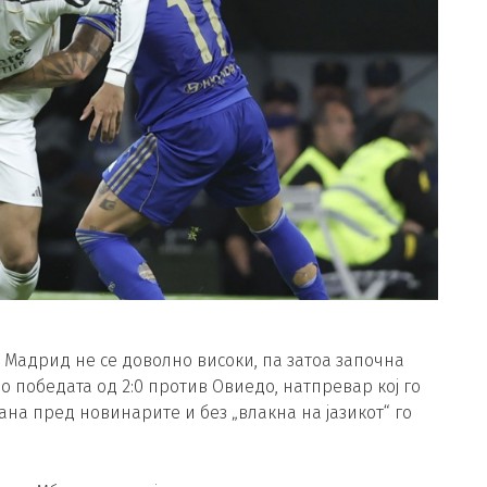
л Мадрид не се доволно високи, па затоа започна
По победата од 2:0 против Овиедо, натпревар кој го
ана пред новинарите и без „влакна на јазикот“ го