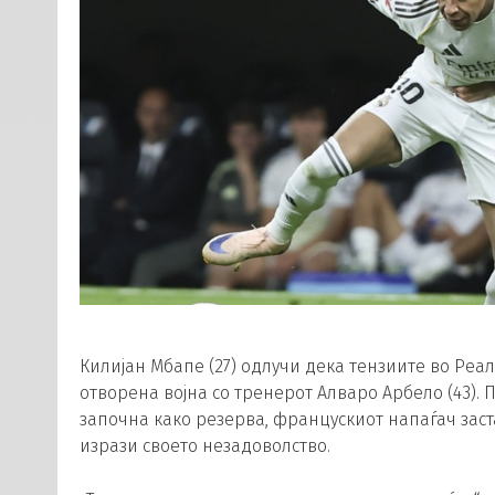
Килијан Мбапе (27) одлучи дека тензиите во Реа
отворена војна со тренерот Алваро Арбело (43). 
започна како резерва, францускиот напаѓач заст
изрази своето незадоволство.