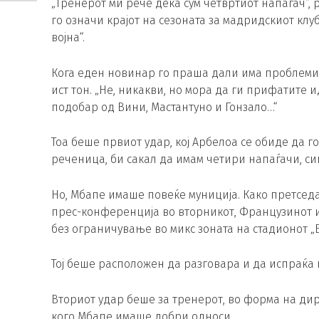
„Тренерот ми рече дека сум четвртиот напаѓач“, 
го означи крајот на сезоната за мадридскиот клуб
војна“.
Кога еден новинар го праша дали има проблеми 
ист тон. „Не, никакви, но мора да ги прифатите 
подобар од Вини, Мастантуно и Гонзало…“
Тоа беше првиот удар, кој Арбелоа се обиде да го
реченица, би сакал да имам четири напаѓачи, си
Но, Мбапе имаше повеќе муниција. Како претсед
прес-конференција во вторникот, Французинот 
без ограничување во микс зоната на стадионот „
Тој беше расположен да разговара и да испраќа
Вториот удар беше за тренерот, во форма на дир
кого Мбапе имаше добри односи.