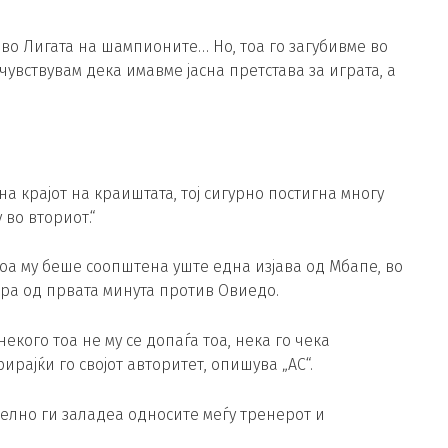
 во Лигата на шампионите… Но, тоа го загубивме во
чувствувам дека имавме јасна претстава за играта, а
 крајот на краиштата, тој сигурно постигна многу
 во вториот.“
лоа му беше соопштена уште една изјава од Мбапе, во
гра од првата минута против Овиедо.
некого тоа не му се допаѓа тоа, нека го чека
рајќи го својот авторитет, опишува „AС“.
телно ги заладеа односите меѓу тренерот и