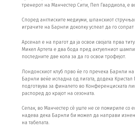
тренерот на Манчестер Сити, Пеп Гвардиола, е в
Според англиските медиуми, шпанскиот стручњак
играчите на Барнли доколку успеат да го сопрат
Арсенал е на прагот да ја освои својата прва тит
Микел Артета е два бода пред актуелниот шампи
последните две кола за да го освои трофејот.
Лондонскиот клуб прво ќе го пречека Барнли на 18 
Барнли веќе испадна од лигата, додека Кристал 
подготвува за финалето во Конференциската лиг
распоред до крајот на сезоната.
Сепак, во Манчестер сè уште не се помириле со е
надева дека Барнли би можел да направи изнена
на табелата.