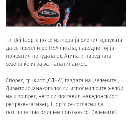
Ти-Џеј Шортс по се изгледа ја сменил одлуката
да се пресели во НБА лигата, наводно тој ја
прифатил понудата од Атина и наредната
сезона ќе игра за Панатинаикос.
Според грчкиот „СДНА“, газдата на „зелените“,
Димитрис Јанакопулос ги исполнил сите желби
на што пред него ги поставил македонскиот
репрезентативец. Шортс се согласил да
потпише тригодишен договор со „Зелените“.
Се наведува дека во договорот на Шортс нема