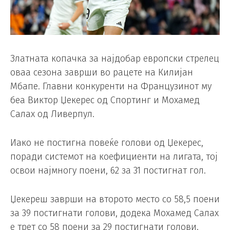
Златната копачка за најдобар европски стрелец
оваа сезона заврши во рацете на Килијан
Мбапе. Главни конкуренти на Французинот му
беа Виктор Џекерес од Спортинг и Мохамед
Салах од Ливерпул.
Иако не постигна повеќе голови од Џекерес,
поради системот на коефициенти на лигата, тој
освои најмногу поени, 62 за 31 постигнат гол.
Џекереш заврши на второто место со 58,5 поени
за 39 постигнати голови, додека Мохамед Салах
е трет со 58 поени за 29 постигнати голови.