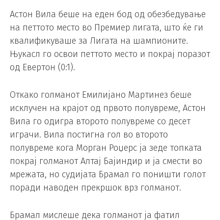
Астон Вила беше на еден бод од обезбедување
на петтото место во Премиер лигата, што ќе ги
квалификуваше за Лигата на шампионите.
Њукасл го освои петтото место и покрај поразот
од Евертон (0:1).
Откако голманот Емилијано Мартинез беше
исклучен на крајот од првото полувреме, Астон
Вила го одигра второто полувреме со десет
играчи. Вила постигна гол во второто
полувреме кога Морган Роџерс ја зеде топката
покрај голманот Алтај Бајиндир и ја смести во
мрежата, но судијата Брамал го поништи голот
поради наводен прекршок врз голманот.
Брамал мислеше дека голманот ја фатил