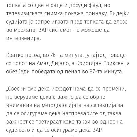
топката со двете раце и досуди фаул, но
телевизиската снимка покажа поинаку. Бидејќи
судијата ја запре играта пред топката да влезе
во мрежата, ВАР системот не можеше да
интервенира.
Кратко потоа, во 76-та минута, Јунајтед поведе
со голот на Амад Дијало, а Кристијан Ериксен ја
обезбеди победата од пенал во 87-та минута.
„Свесни сме дека исходот нема да се промени,
но веруваме дека е важно да се обрне
внимание на методологијата на селекција за
да се осигураме дека натпреварите од таква
важност се третираат како такви во однос на
судењето и да се осигураме дека ВАР