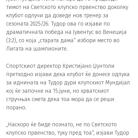
тимот на Светското клупско првенство доколку
клубот одлучи да доведе нов тренер за
сезоната 2025/26. Тудор ова го изјави по
драматичната победа на Јувентус во Венеција
(3:2), со која „старата дама“ избори место во
Лигата на шампионите.
Спортскиот директор Кристијано Џунтоли
претходно изјави дека клубот ќе донесе одлука
за иднината на Тудор дури клупскиот Мундијал
кој ќе започне на 15.јуни, но хрватскиот
стручњак смета дека тоа мора да се реши
порано.
„Наскоро ќе биде познато, не по Светското
клупско првенство, туку пред тоа“, изјави Тудор