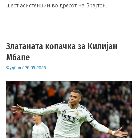
шест асистенции во дресот на Брајтон.
Златаната копачка за Килијан
Мбапе
Фудбал
/
26.05.2025