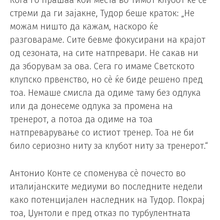
стреми да ги зајакне, Тудор беше краток: „Не
можам ништо да кажам, наскоро ќе
разговараме. Сите бевме фокусирани на крајот
од сезоната, на сите натпревари. Не сакав ни
да зборувам за ова. Сега го имаме Светското
клупско првенство, но сè ќе биде решено пред
тоа. Немаше смисла да одиме таму без одлука
или да донесеме одлука за промена на
тренерот, а потоа да одиме на тоа
натпреварување со истиот тренер. Тоа не би
било сериозно ниту за клубот ниту за тренерот.“
Антонио Конте се споменува сè почесто во
италијанските медиуми во последните недели
како потенцијален наследник на Тудор. Покрај
тоа, Џунтоли е пред отказ по турбулентната