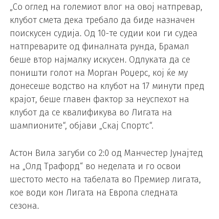
„Со оглед на големиот влог на овој натпревар,
клубот смета дека требало да биде назначен
поискусен судија. Од 10-те судии кои ги судеа
натпреварите од финалната рунда, Брамал
беше втор најмалку искусен. Одлуката да се
поништи голот на Морган Роџерс, кој ќе му
донесеше водство на клубот на 17 минути пред
крајот, беше главен фактор за неуспехот на
клубот да се квалификува во Лигата на
шампионите“, објави „Скај Спортс“.
Астон Вила загуби со 2:0 од Манчестер Јунајтед
на „Олд Трафорд“ во неделата и го освои
шестото место на табелата во Премиер лигата,
кое води кон Лигата на Европа следната
сезона.