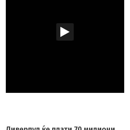
Ливерпул ќе плати 70 милиони