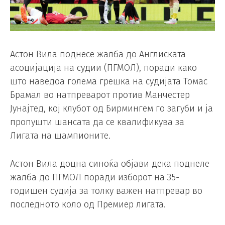
Астон Вила поднесе жалба до Англиската
асоцијација на судии (ПГМОЛ), поради како
што наведоа голема грешка на судијата Томас
Брамал во натпреварот против Манчестер
Јунајтед, кој клубот од Бирмингем го загуби и ја
пропушти шансата да се квалификува за
Лигата на шампионите.
Астон Вила доцна синоќа објави дека поднеле
жалба до ПГМОЛ поради изборот на 35-
годишен судија за толку важен натпревар во
последното коло од Премиер лигата.