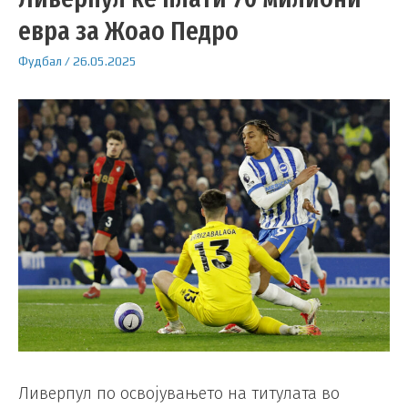
евра за Жоао Педро
Фудбал
/
26.05.2025
Ливерпул по освојувањето на титулата во