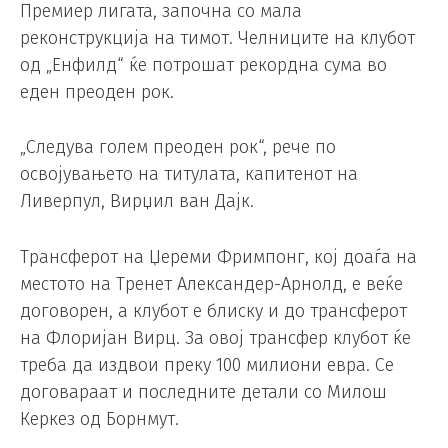
Премиер лигата, започна со мала
реконструкција на тимот. Челниците на клубот
од „Енфилд“ ќе потрошат рекордна сума во
еден преоден рок.
„Следува голем преоден рок“, рече по
освојувањето на титулата, капитенот на
Ливерпул, Вирџил ван Дајк.
Трансферот на Џереми Фримпонг, кој доаѓа на
местото на Тренет Александер-Арнолд, е веќе
договорен, а клубот е блиску и до трансферот
на Флоријан Вирц. За овој трансфер клубот ќе
треба да издвои преку 100 милиони евра. Се
договараат и последните детали со Милош
Керкез од Борнмут.