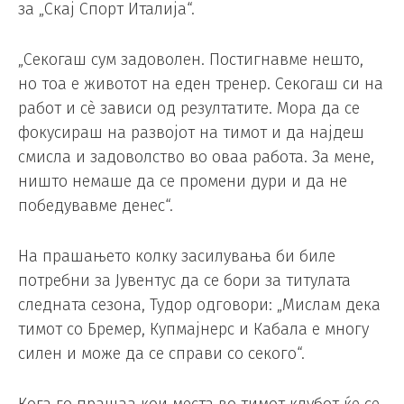
за „Скај Спорт Италија“.
„Секогаш сум задоволен. Постигнавме нешто,
но тоа е животот на еден тренер. Секогаш си на
работ и сè зависи од резултатите. Мора да се
фокусираш на развојот на тимот и да најдеш
смисла и задоволство во оваа работа. За мене,
ништо немаше да се промени дури и да не
победувавме денес“.
На прашањето колку засилувања би биле
потребни за Јувентус да се бори за титулата
следната сезона, Тудор одговори: „Мислам дека
тимот со Бремер, Купмајнерс и Кабала е многу
силен и може да се справи со секого“.
Кога го прашаа кои места во тимот клубот ќе се