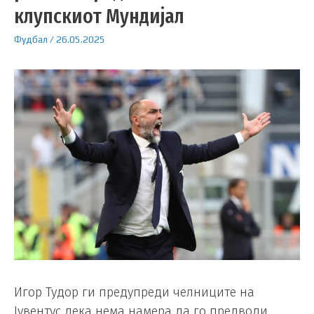
клупскиот Мундијал
Фудбал
/
26.05.2025
Игор Тудор ги предупреди челниците на
Јувентус дека нема намера да го предводи