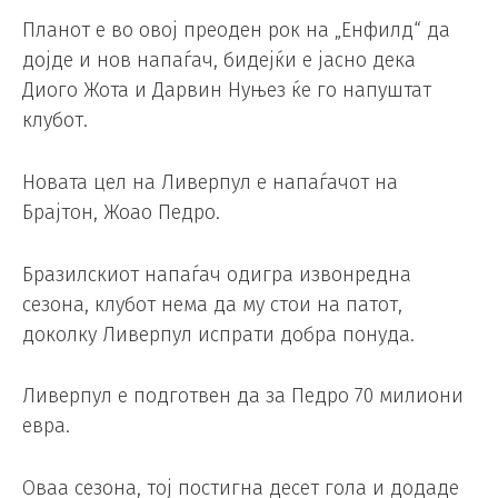
Планот е во овој преоден рок на „Енфилд“ да
дојде и нов напаѓач, бидејќи е јасно дека
Диого Жота и Дарвин Нуњез ќе го напуштат
клубот.
Новата цел на Ливерпул е напаѓачот на
Брајтон, Жоао Педро.
Бразилскиот напаѓач одигра извонредна
сезона, клубот нема да му стои на патот,
доколку Ливерпул испрати добра понуда.
Ливерпул е подготвен да за Педро 70 милиони
евра.
Оваа сезона, тој постигна десет гола и додаде