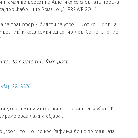
ин Јамал во дресот на Атлетико со следната порака
сајдер Фабрицио Романо: „”HERE WE GO! “
а за трансфер: 4 билети за утрешниот концерт на
 весник) и кеса семки од сончоглед. Со нетрпение
.“
utes to create this fake post.
)
May 29, 2026
ние, овој пат на англискиот профил на клубот: „И
реираме оваа лажна објава“.
но „соопштение“ во кое Рафиња беше во главната