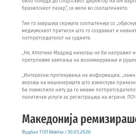
било понуда до спортскиот директор на ФК Барс
бразилскиот пазар“, се вели во соопштението.
Тие го завршија серијата соопштенија со „објасн
медиумскиот притисок што го создаваат и нивна
потпретседателот на судиите.
„Не, Атлетико Мадрид никогаш не би направил не
претрпевме кампања на вознемирување и рушењ
„Интересни протекувања на информации, „лажни в
верзија на машинеријата што измислува приказн
би помислиле ниту да го имаме потпретседатело
политички услуги за регистрација на играчи. ПОЧ
Македонија ремизираше
Фудбал
ТОП
Makfax
/
30.05.2026