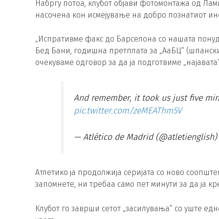
Набргу потоа, клубот објави фотомонтажа од Лам
насочена кон исмејување на добро познатиот ин
„Испративме факс до Барселона со нашата понуд
Бед Бани, годишна претплата за „АаБЦ“ (шпански
очекуваме одговор за да ја подготвиме „најавата“
And remember, it took us just five min
pic.twitter.com/zeMEAThm5V
— Atlético de Madrid (@atletienglish
Атлетико ја продолжија серијата со ново соопште
запомнете, ни требаа само пет минути за да ја к
Клубот го заврши сетот „засилувања“ со уште ед