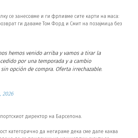
малку се занесовме и ги фрливме сите карти на маса:
 возврат ги даваме Том Форд и Смит на позајмица без
os hemos venido arriba y vamos a tirar la
ga cedido por una temporada y a cambio
sin opción de compra. Oferta irrechazable.
, 2026
спортскиот директор на Барселона.
ност категорично да негираме дека сме дале каква