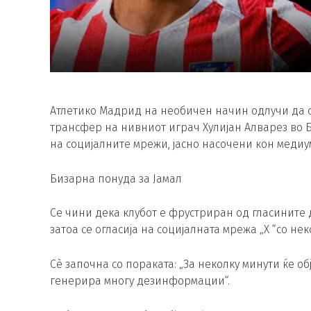
Атлетико Мадрид на необичен начин одлучи да о
трансфер на нивниот играч Хулијан Алварез во Б
на социјалните мрежи, јасно насочени кон медиу
Бизарна понуда за Јамал
Се чини дека клубот е фрустриран од гласините
затоа се огласија на социјалната мрежа „X “со нек
Сè започна со пораката: „За неколку минути ќе 
генерира многу дезинформации“.