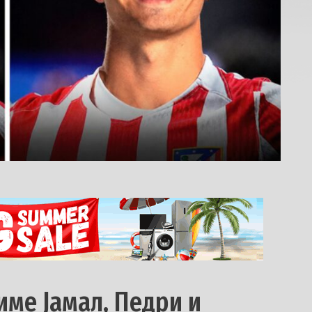
симе Јамал, Педри и