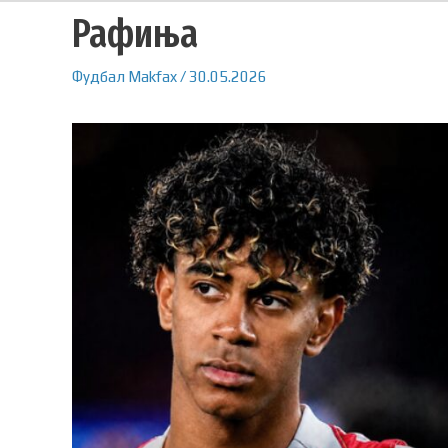
Рафиња
Фудбал
Makfax
/
30.05.2026