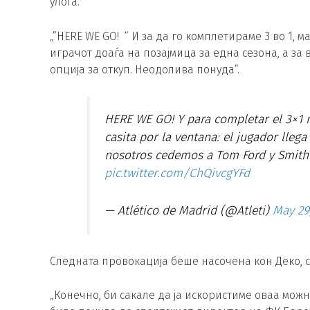
улога.
„”HERE WE GO! “ И за да го комплетираме 3 во 1, 
играчот доаѓа на позајмица за една сезона, а за
опција за откуп. Неодолива понуда“.
HERE WE GO! Y para completar el 3×1 n
casita por la ventana: el jugador lle
nosotros cedemos a Tom Ford y Smith 
pic.twitter.com/ChQivcgYFd
— Atlético de Madrid (@Atleti)
May 29
Следната провокација беше насочена кон Деко, 
„Конечно, би сакале да ја искористиме оваа мож