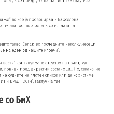
елона да се придружи на нашиот тим скаути за
ување“ во кое ја провоцираа и Барселона,
та вмешаност во аферата со исплата на
што такво. Сепак, во последните неколку месеци
е на еден од нашите играчи“.
ести“, континуирано отсуство на почит, кул
и, повици пред директни состаноци… Но, секако, не
т на судиите на платен список или да користиме
ИТ и ВРЕДНОСТИ“, заклучија тие.
 со БиХ