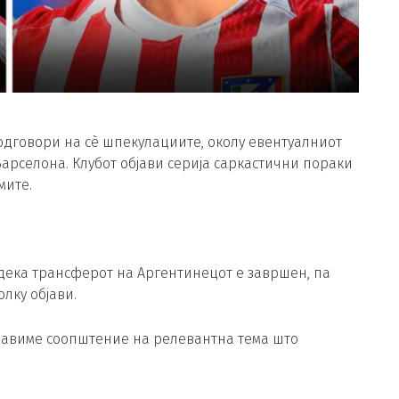
дговори на сè шпекулациите, околу евентуалниот
арселона. Клубот објави серија саркастични пораки
мите.
 дека трансферот на Аргентинецот е завршен, па
олку објави.
објавиме соопштение на релевантна тема што