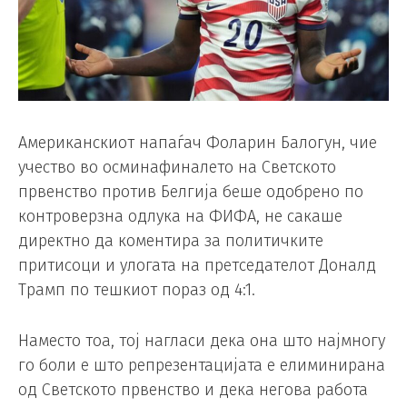
Американскиот напаѓач Фоларин Балогун, чие
учество во осминафиналето на Светското
првенство против Белгија беше одобрено по
контроверзна одлука на ФИФА, не сакаше
директно да коментира за политичките
притисоци и улогата на претседателот Доналд
Трамп по тешкиот пораз од 4:1.
Наместо тоа, тој нагласи дека она што најмногу
го боли е што репрезентацијата е елиминирана
од Светското првенство и дека негова работа