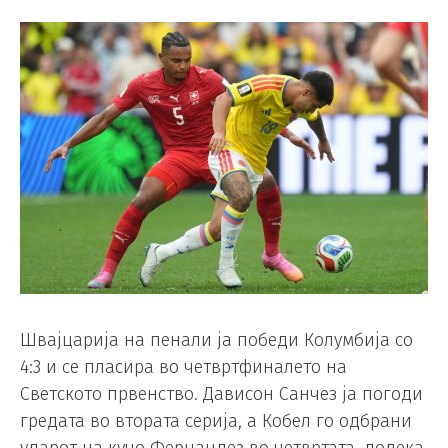
Швајцарија на пенали ја победи Колумбија со
4:3 и се пласира во четвртфиналето на
Светското првенство. Дависон Санчез ја погоди
гредата во втората серија, а Кобел го одбрани
ударот на кучо Фернандез во четвртата, додека