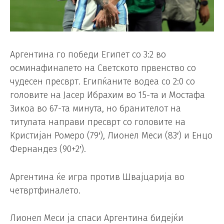
Аргентина го победи Египет со 3:2 во
осминафиналето на Светското првенство со
чудесен пресврт. Египќаните водеа со 2:0 со
головите на Јасер Ибрахим во 15-та и Мостафа
Зикоа во 67-та минута, но бранителот на
титулата направи пресврт со головите на
Кристијан Ромеро (79′), Лионел Меси (83′) и Енцо
Фернандез (90+2′).
Аргентина ќе игра против Швајцарија во
четвртфиналето.
Лионел Меси ја спаси Аргентина бидејќи