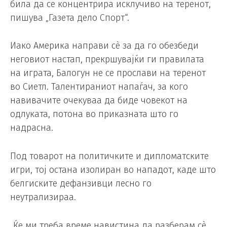
била да се концентрира исклучиво на теренот,
пишува „Газета дело Спорт“.
Иако Америка направи сè за да го обезбеди
неговиот настап, прекршувајќи ги правилата
на играта, Балогун не се прослави на теренот
во Сиетл. Талентираниот напаѓач, за кого
навивачите очекуваа да биде човекот на
одлуката, потона во приказната што го
надрасна.
Под товарот на политичките и дипломатските
игри, тој остана изолиран во нападот, каде што
белгиските дефанзивци лесно го
неутрализираа.
„Ќе ми треба време навистина да разберам сè