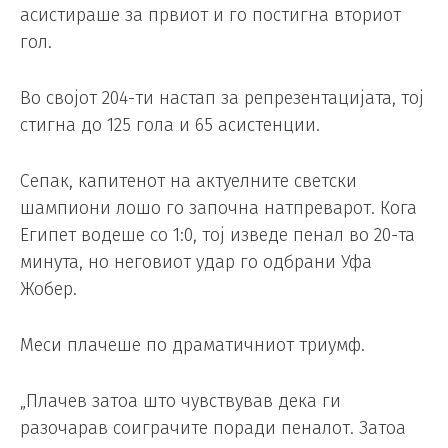
асистираше за првиот и го постигна вториот
гол.
Во својот 204-ти настап за репрезентацијата, тој
стигна до 125 гола и 65 асистенции.
Сепак, капитенот на актуелните светски
шампиони лошо го започна натпреварот. Кога
Египет водеше со 1:0, тој изведе пенал во 20-та
минута, но неговиот удар го одбрани Уфа
Жобер.
Меси плачеше по драматичниот триумф.
„Плачев затоа што чувствував дека ги
разочарав соиграчите поради пеналот. Затоа