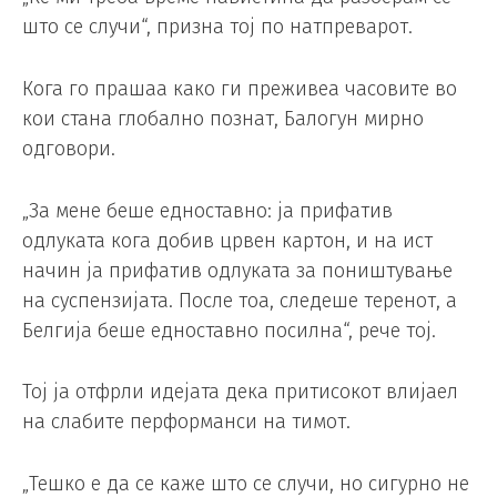
што се случи“, призна тој по натпреварот.
Кога го прашаа како ги преживеа часовите во
кои стана глобално познат, Балогун мирно
одговори.
„За мене беше едноставно: ја прифатив
одлуката кога добив црвен картон, и на ист
начин ја прифатив одлуката за поништување
на суспензијата. После тоа, следеше теренот, а
Белгија беше едноставно посилна“, рече тој.
Тој ја отфрли идејата дека притисокот влијаел
на слабите перформанси на тимот.
„Тешко е да се каже што се случи, но сигурно не