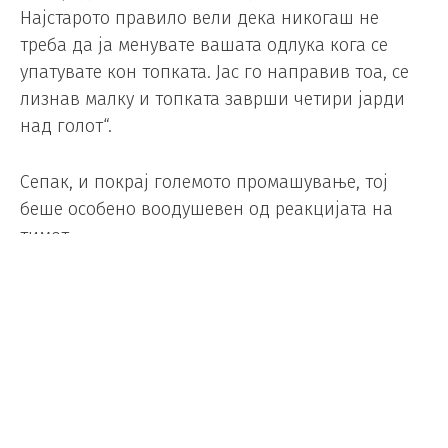
Најстарото правило вели дека никогаш не
треба да ја менувате вашата одлука кога се
упатувате кон топката. Јас го направив тоа, се
лизнав малку и топката заврши четири јарди
над голот“.
Сепак, и покрај големото промашување, тој
беше особено воодушевен од реакцијата на
тимот.
„Неверојатно сум горд на начинот на кој
реагираше тимот. Не одигравме особено
добара натпревар, особено во нападот каде
што во многу нешта не бевме добри, но бевме
исклучително компактни како тим.“