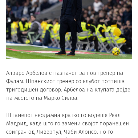
Алваро Арбелоа е назначен за нов тренер на
Фулам. Шпанскиот тренер со клубот потпиша
тригодишен договор. Арбелоа на клупата дојде
на местото на Марко Силва.
Шпанецот неодамна кратко го водеше Реал
Мадрид, каде што го замени својот поранешен
соиграч од Ливерпул, Чаби Алонсо, но го