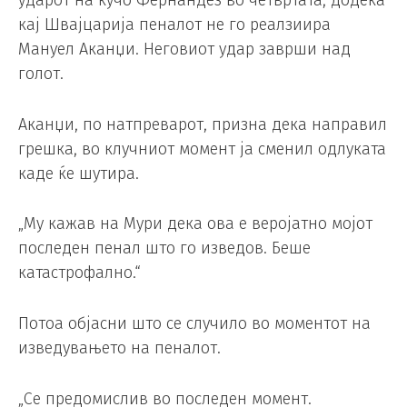
кај Швајцарија пеналот не го реалзиира
Мануел Аканџи. Неговиот удар заврши над
голот.
Аканџи, по натпреварот, призна дека направил
грешка, во клучниот момент ја сменил одлуката
каде ќе шутира.
„Му кажав на Мури дека ова е веројатно мојот
последен пенал што го изведов. Беше
катастрофално.“
Потоа објасни што се случило во моментот на
изведувањето на пеналот.
„Се предомислив во последен момент.