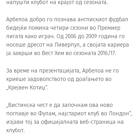
напушти клубот на крајот од сезоната.
Арбелоа добро го познава англискиот фудбал
бидејќи помина четири сезони во Премиер
лигата како играч. Од 2006 до 2009 година го
носеше дресот на Ливерпул, а својата кариера
ја заврши во Вест Хем во сезоната 2016/17.
За време на презентацијата, Арбелоа не го
криеше задоволството од доаѓањето во
„Крејвен Котиџ“.
„Вистинска чест е да започнам ова ново
поглавје во Фулам, најстариот клуб во Лондон“,
изјави тој за официјалната веб-страница на
клубот.