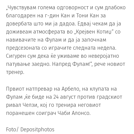
„Чувствувам голема одговорност и сум длабоко
благодарен на г-дин Кан и Тони Кан за
довербата што ми ја дадоа. Едвај чекам да ја
доживеам атмосферата во „Крејвен Котиџ“ со
навивачите на Фулам и да ја започнам
предсезоната со играчите следната недела.
Сигурен сум дека ќе уживаме во неверојатно
патување заедно. Напред Фулам!“, рече новиот
тренер.
Првиот натпревар на Арбело, на клупата на
Фулам ,ќе биде на 24 август против градскиот
ривал Челзи, кој го тренира неговиот
поранешен соиграч Чаби Алонсо.
Foto/ Depositphotos