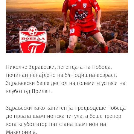
Николче Здравески, легендата на Победа,
починан ненајдено на 54-годишна возраст.
Здравевски беше дел од најголемите успеси на
клубот од Прилеп.
Здравески како капитен ја предводеше Победа
до првата шампионска титула, а беше тренер
кога клубот втор пат стана шампион на
Македонија.