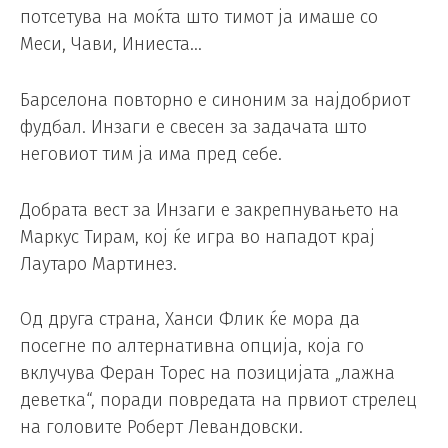
потсетува на моќта што тимот ја имаше со
Меси, Чави, Иниеста…
Барселона повторно е синоним за најдобриот
фудбал. Инзаги е свесен за задачата што
неговиот тим ја има пред себе.
Добрата вест за Инзаги е закрепнувањето на
Маркус Тирам, кој ќе игра во нападот крај
Лаутаро Мартинез.
Од друга страна, Ханси Флик ќе мора да
посегне по алтернативна опција, која го
вклучува Феран Торес на позицијата „лажна
деветка“, поради повредата на првиот стрелец
на головите Роберт Левандовски.