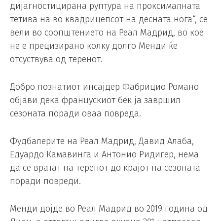
дијагностицирана руптура на проксималната
тетива на во квадрицепсот на десната нога“, се
вели во соопштението на Реал Мадрид, во кое
не е прецизирано колку долго Менди ќе
отсуствува од теренот.
Добро познатиот инсајдер Фабрицио Романо
објави дека францускиот бек ја завршил
сезоната поради оваа повреда.
Фудбалерите на Реал Мадрид, Давид Алаба,
Едуардо Камавинга и Антонио Ридигер, нема
да се вратат на теренот до крајот на сезоната
поради повреди.
Менди дојде во Реал Мадрид во 2019 година од