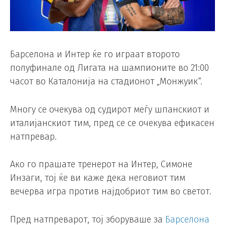
Барселона и Интер ќе го играат второто
полуфинале од Лигата на шампионите во 21:00
часот во Каталонија на стадионот „Монжуик“.
Многу се очекува од судирот меѓу шпанскиот и
италијанскиот тим, пред се се очекува ефикасен
натпревар.
Ако го прашате тренерот на Интер, Симоне
Инзаги, тој ќе ви каже дека неговиот тим
вечерва игра против најдобриот тим во светот.
Пред натпреварот, тој зборуваше за
Барселона