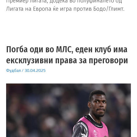
Премиер лигата, додека во полуфиналето од
Лигата на Европа ќе игра против Бодо/Глимт.
Погба оди во МЛС, еден клуб има
ексклузивни права за преговори
Фудбал
/
30.04.2025