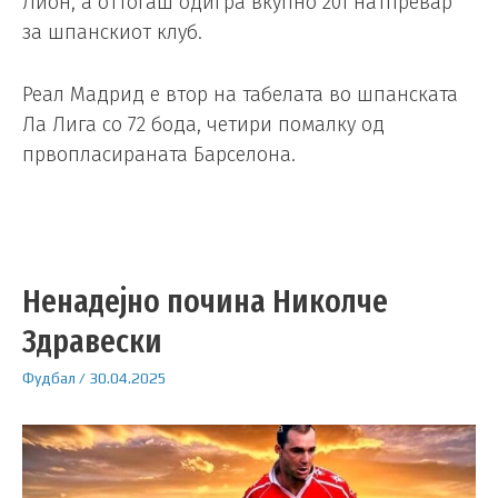
Лион, а оттогаш одигра вкупно 201 натпревар
за шпанскиот клуб.
Реал Мадрид е втор на табелата во шпанската
Ла Лига со 72 бода, четири помалку од
првопласираната Барселона.
Ненадејно почина Николче
Здравески
Фудбал
/
30.04.2025