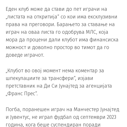
Еден клуб може да стави до пет играчи на
„листата на откритија“ со кои има ексклузивни
права на преговори. Барањето за ставање на
играч на оваа листа го одобрува МЛС, која
мора да процени дали клубот има финансиска
можност и доволно простор во тимот да го
доведе играчот.
„Клубот во овој момент нема коментар за
шпекулациите за трансфери“, изјави
претставник на Ди Си Јунајтед за агенцијата
„Франс Прес“.
Погба, поранешен играч на Манчестер Јунајтед
и Јувентус, не играл фудбал од септември 2023
година, кога беше суспендиран поради