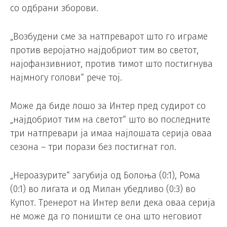
со одбрани зборови.
„Возбудени сме за натпреварот што го играме
против веројатно најдобриот тим во светот,
најофанзивниот, против тимот што постигнува
најмногу голови“ рече тој.
Може да биде лошо за Интер пред судирот со
„најдобриот тим на светот“ што во последните
три натпревари ја имаа најлошата серија оваа
сезона – три порази без постигнат гол.
„Нероазурите“ загубија од Болоња (0:1), Рома
(0:1) во лигата и од Милан убедливо (0:3) во
Купот. Тренерот на Интер вели дека оваа серија
не може да го поништи се она што неговиот