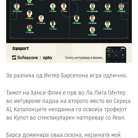
За разлика од Интер Барселона игра одлично.
Тимот на Ханси Флик е прв во Ла Лига (Интер
во меѓувреме падна на второто место во Серија
А), Каталонците неодамна го освоија трофејот
во Купот во спектакуларен натпревар со Реал.
Барса доминира оваа сезона, нејзината моќ