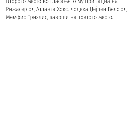
Второто место во гласањето му припадна на
Рижасер од Атланта Хокс, додека Џејлен Велс од
Мемфис Гризлис, заврши на третото место.
A global media panel of 100
voters selected the winner of
the 2024-25 Kia NBA Rookie of
the Year Award.
The complete voting results
pic.twitter.com/VrvxR9N4tT
— NBA Communications
(@NBAPR)
April 29, 2025