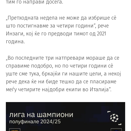
тим го направи досега.
„Претходната недела не може да избрише сè
што постигнавме за четири години“, рече
Инзаги, кој ќе го предводи тимот од 2021
година.
„Во последните три натпревари мораше да се
справиме подобро, но по четири години сè
уште сме тука, бркајќи ги нашите цели, а некој
рече дека ќе ни биде тешко да се пласираме
меѓу четирите најдобри екипи во Италија“.