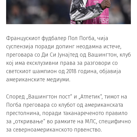
Францускиот фудбалер Пол Погба, чија
суспензија поради допинг неодамна истече,
преговара со Ди Си Јунајтед од Вашингтон, клуб
кој има ексклузивни права за разговори со
светскиот шампион од 2018 година, објавија
американските медиуми.
Според „Вашингтон пост“ и „Атлетик“, тимот на
Погба преговара со клубот од американската
престолнина, поради таканареченото правило
за „откривање“ во рамките на МЛС, специфично
за северноамериканското првенство.