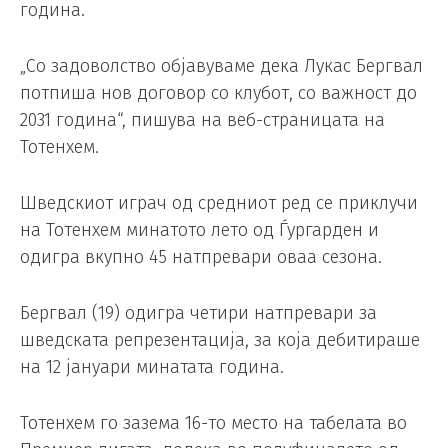
година.
„Со задоволство објавуваме дека Лукас Бергвал
потпиша нов договор со клубот, со важност до
2031 година“, пишува на веб-страницата на
Тотенхем.
Шведскиот играч од средниот ред се приклучи
на Тотенхем минатото лето од Ѓургарден и
одигра вкупно 45 натпревари оваа сезона.
Бергвал (19) одигра четири натпревари за
шведската репрезентација, за која дебитираше
на 12 јануари минатата година.
Тотенхем го зазема 16-то место на табелата во