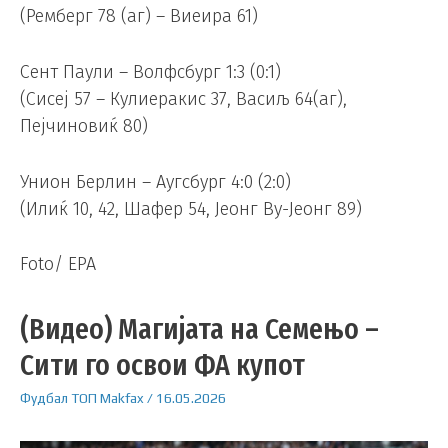
(Ремберг 78 (аг) – Виеира 61)
Сент Паули – Волфсбург 1:3 (0:1)
(Сисеј 57 – Кулиеракис 37, Васиљ 64(аг),
Пејчиновиќ 80)
Унион Берлин – Аугсбург 4:0 (2:0)
(Илиќ 10, 42, Шафер 54, Јеонг Ву-Јеонг 89)
Foto/ EPA
(Видео) Магијата на Семењо –
Сити го освои ФА купот
Фудбал
ТОП
Makfax
/
16.05.2026