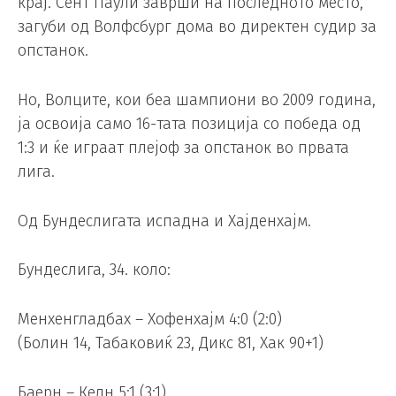
крај. Сент Паули заврши на последното место,
загуби од Волфсбург дома во директен судир за
опстанок.
Но, Волците, кои беа шампиони во 2009 година,
ја освоија само 16-тата позиција со победа од
1:3 и ќе играат плејоф за опстанок во првата
лига.
Од Бундеслигата испадна и Хајденхајм.
Бундеслига, 34. коло:
Менхенгладбах – Хофенхајм 4:0 (2:0)
(Болин 14, Табаковиќ 23, Дикс 81, Хак 90+1)
Баерн – Келн 5:1 (3:1)