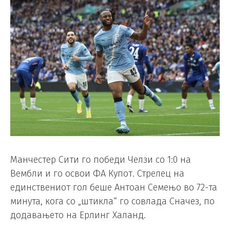
Манчестер Сити го победи Челзи со 1:0 на
Вембли и го освои ФА Купот. Стрелец на
единствениот гол беше Антоан Семењо во 72-та
минута, кога со „штикла“ го совлада Сначез, по
додавањето на Ерлинг Халанд.