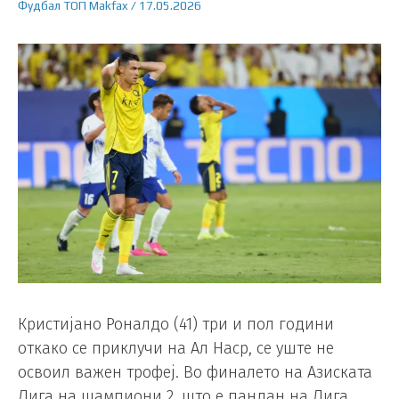
Фудбал
ТОП
Makfax
/
17.05.2026
Кристијано Роналдо (41) три и пол години
откако се приклучи на Ал Наср, се уште не
освоил важен трофеј. Во финалето на Азиската
Лига на шампиони 2, што е пандан на Лига