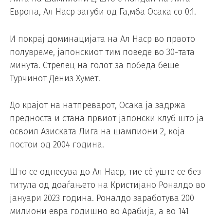
Европа, Ал Наср загуби од Га,мба Осака со 0:1.
И покрај доминацијата на Ал Наср во првото
полувреме, јапонскиот тим поведе во 30-тата
минута. Стрелец на голот за победа беше
Турчинот Дениз Хумет.
До крајот на натпреварот, Осака ја задржа
предноста и стана првиот јапонски клуб што ја
освоил Азиската Лига на шампиони 2, која
постои од 2004 година.
Што се однесува до Ал Наср, тие сè уште се без
титула од доаѓањето на Кристијано Роналдо во
јануари 2023 година. Роналдо заработува 200
милиони евра годишно во Арабија, а во 141