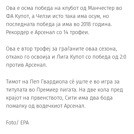
Ова е осма победа на клубот од Манчестер во
ФА Купот, а Челзи исто така има осум, но
последната победа ја има во 2018 година.
Рекордер е Арсенал со 14 трофеи.
Ова е втор трофеј за граѓаните оваа сезона,
откако го освоија и Лига Купот со победа од 2:0
против Арсенал.
Тимот на Пеп Гвардиола сè уште е во игра за
титулата во Премиер лигата. На две кола пред
крајот на првенството, Сити има два бода
помалку од водечкиот Арсенал.
Foto/ EPA