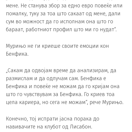
мене. Не станува збор за едно евро повеќе или
помалку, туку за тоа што сакаат од мене, дали
сум во можност да го исполнам она што го
бараат, работниот профил што ми го нудат“.
Мурињо не ги криеше своите емоции кон
Бенфика.
„Сакам да одвојам време да анализирам, да
размислам и да одлучам сам. Бенфика е
Бенфика и повеќе не можам да го кријам она
што го чувствувам за Бенфика. Го криев тоа
цела кариера, но сега не можам“, рече Мурињо.
Конечно, тој испрати јасна порака до
навивачите на клубот од Лисабон.