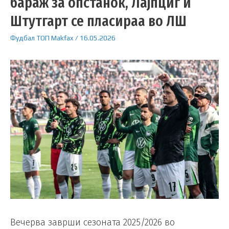
бараж за опстанок, Лајпциг и
Штутгарт се пласираа во ЛШ
Фудбал
ТОП
Makfax
/
16.05.2026
Вечерва заврши сезоната 2025/2026 во