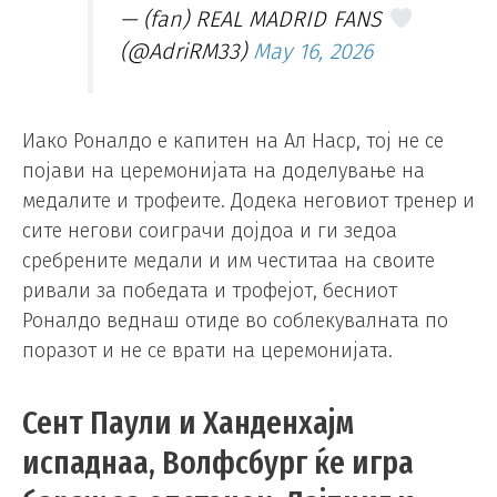
— (fan) REAL MADRID FANS
(@AdriRM33)
May 16, 2026
Иако Роналдо е капитен на Ал Наср, тој не се
појави на церемонијата на доделување на
медалите и трофеите. Додека неговиот тренер и
сите негови соиграчи дојдоа и ги зедоа
сребрените медали и им честитаа на своите
ривали за победата и трофејот, бесниот
Роналдо веднаш отиде во соблекувалната по
поразот и не се врати на церемонијата.
Сент Паули и Ханденхајм
испаднаа, Волфсбург ќе игра