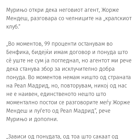
Мурињо откри дека неговиот агент, Жорже
Мендеш, разговара со челниците на „кралскиот
клуб.“
„Во моментов, 99 проценти останувам во
Бенфика, бидејќи имам договор и понуда што
сè уште не сум ја погледнал, но агентот ми рече
дека станува збор за исклучително добра
понуда. Во моментов немам ништо од страната
на Реал Мадрид, но, повторувам, никој од нас
не е наивен, единственото нешто што
моментално постои се разговорите меѓу Жорже
Мендеш и луѓето од Реал Мадрид“, рече
Мурињо и дополни.
„Зависи од понудата, од тоа што сакаат од