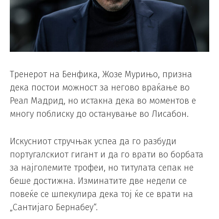
Тренерот на Бенфика, Жозе Мурињо, призна
дека постои можност за негово враќање во
Реал Мадрид, но истакна дека во моментов е
многу поблиску до останување во Лисабон.
Искусниот стручњак успеа да го разбуди
португалскиот гигант и да го врати во борбата
за најголемите трофеи, но титулата сепак не
беше достижна. Изминатите две недели се
повеќе се шпекулира дека тој ќе се врати на
„Сантијаго Бернабеу“.