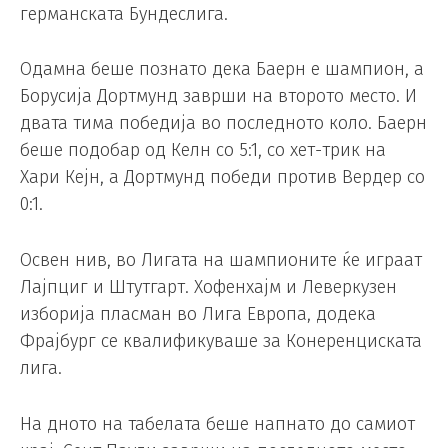
германската Бундеслига.
Одамна беше познато дека Баерн е шампион, а
Борусија Дортмунд заврши на второто место. И
двата тима победија во последното коло. Баерн
беше подобар од Келн со 5:1, со хет-трик на
Хари Кејн, а Дортмунд победи против Вердер со
0:1.
Освен нив, во Лигата на шампионите ќе играат
Лајпциг и Штутгарт. Хофенхајм и Леверкузен
изборија пласман во Лига Европа, додека
Фрајбург се квалификуваше за Конеренциската
лига.
На дното на табелата беше напнато до самиот