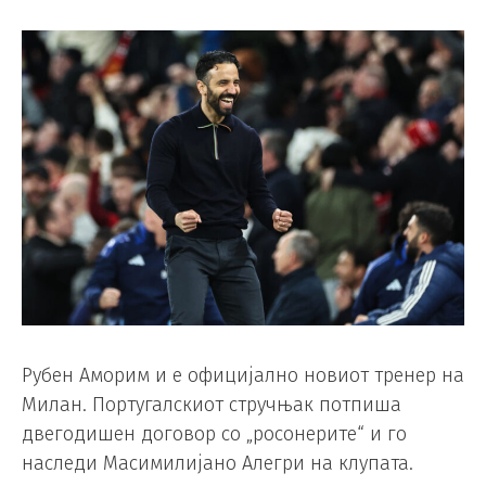
Рубен Аморим и е официјално новиот тренер на
Милан. Португалскиот стручњак потпиша
двегодишен договор со „росонерите“ и го
наследи Масимилијано Алегри на клупата.