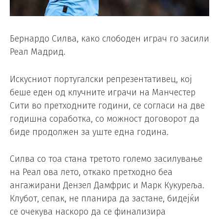
Бернардо Силва, како слободен играч го засили
Реал Мадрид.
Искусниот португалски репрезентативец, кој
беше еден од клучните играчи на Манчестер
Сити во претходните години, се согласи на две
годишна соработка, со можност договорот да
биде продолжен за уште една година.
Силва со тоа стана третото големо засилување
на Реал ова лето, откако претходно беа
ангажирани Дензел Дамфрис и Марк Кукуреља.
Клубот, сепак, не планира да застане, бидејќи
се очекува наскоро да се финализира