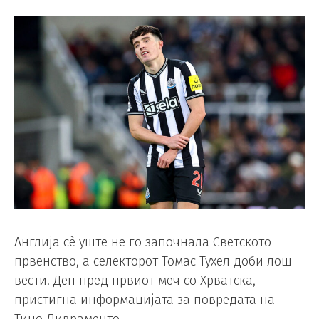
Англија сè уште не го започнала Светското
првенство, а селекторот Томас Тухел доби лош
вести. Ден пред првиот меч со Хрватска,
пристигна информацијата за повредата на
Тино Ливраменто.