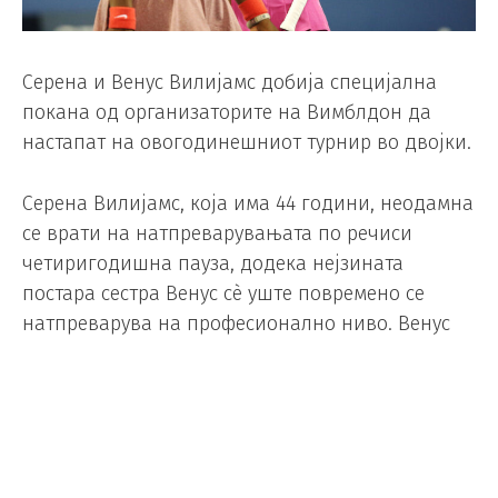
Серена и Венус Вилијамс добија специјална
покана од организаторите на Вимблдон да
настапат на овогодинешниот турнир во двојки.
Серена Вилијамс, која има 44 години, неодамна
се врати на натпреварувањата по речиси
четиригодишна пауза, додека нејзината
постара сестра Венус сè уште повремено се
натпреварува на професионално ниво. Венус
полни 46 години во среда.
Сестрите Вилијамс заедно освоија 14 Гренд
слем титули во двојки, вклучувајќи шест трофеи
на Вимблдон.