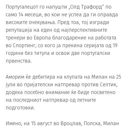
Португалецот го напушти „Олд Трафорд“ по
само 14 месеци, во кои не успеа да ги оправда
високите очекувања. Пред тоа, тој изгради
репутација на еден од најперспективните
тренери во Европа благодарение на работата
во Спортинг, со кого ја прекина серијата од 19
години без титула и освои две португалски
првенства.
Аморим ќе дебитира на клупата на Милан на 25
јули во пријателски натпревар против Селтик,
додека посебно внимание ќе биде посветено
на последниот натпревар од летните
подготовки.
Имено, на 15 август во Вроцлав, Полска, Милан