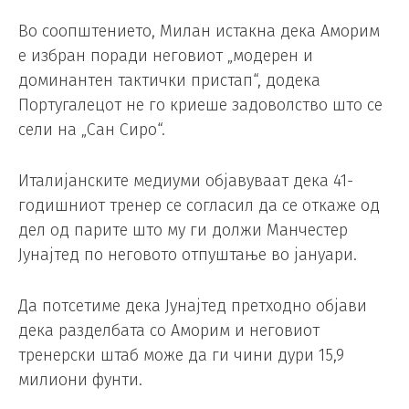
Во соопштението, Милан истакна дека Аморим
е избран поради неговиот „модерен и
доминантен тактички пристап“, додека
Португалецот не го криеше задоволство што се
сели на „Сан Сиро“.
Италијанските медиуми објавуваат дека 41-
годишниот тренер се согласил да се откаже од
дел од парите што му ги должи Манчестер
Јунајтед по неговото отпуштање во јануари.
Да потсетиме дека Јунајтед претходно објави
дека разделбата со Аморим и неговиот
тренерски штаб може да ги чини дури 15,9
милиони фунти.