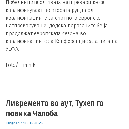
Победниците од двата натпревари ќе се
квалификуваат во втората рунда од
квалификациите за елитното европско
натпреварување, додека поразените ќе ја
продолжат европската сезона во
квалификациите за Конференциската лига на
УЕФА.
Foto/ ffm.mk
Ливременто во аут, Тухел го
повика Чалоба
Фудбал
/
16.06.2026