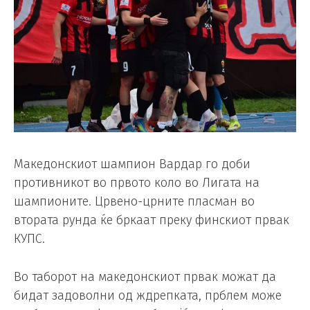
Македонскиот шампион Вардар го доби
противникот во првото коло во Лигата на
шампионите. Црвено-црните пласман во
втората рунда ќе бркаат преку финскиот првак
КУПС.
Во таборот на македонскиот првак можат да
бидат задоволни од ждрепката, прблем може