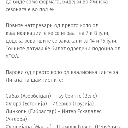
да биде само формата, бидејќи во Финска
сезоната е во пол ек.
Првите натпревари од првото коло од
квалификациите ќе се играат на 7 и 8 јули,
додека реваншите се закажани за 14 и 15 јули.
Точните датуми ќе бидат одредени подоцна од
УЕФА.
Парови од првото коло од квалификациите за
Лигата на шампионите:
Сабах (Азербејџан) – Њу Сеинтс (Велс)
Флора (Естонија) – Иберија (Грузија)
Линколн (Гибралтар) – Интер Ескаладес
(Андора)
Флоријана (Малта) – Шамрок Роверс (Република