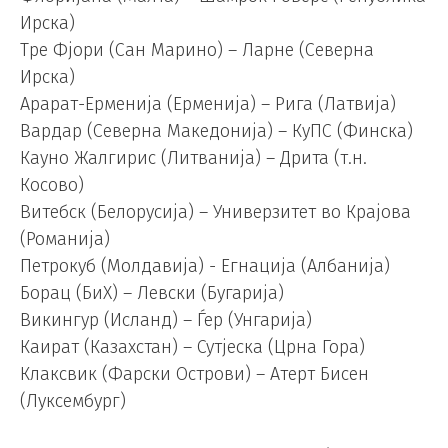
Ирска)
Тре Фјори (Сан Марино) – Ларне (Северна
Ирска)
Арарат-Ерменија (Ерменија) – Рига (Латвија)
Вардар (Северна Македонија) – КуПС (Финска)
Кауно Жалгирис (Литванија) – Дрита (т.н.
Косово)
Витебск (Белорусија) – Универзитет во Крајова
(Романија)
Петрокуб (Молдавија) ​​- Егнација (Албанија)
Борац (БиХ) – Левски (Бугарија)
Викингур (Исланд) – Ѓер (Унгарија)
Каират (Казахстан) – Сутјеска (Црна Гора)
Клаксвик (Фарски Острови) – Атерт Бисен
(Луксембург)