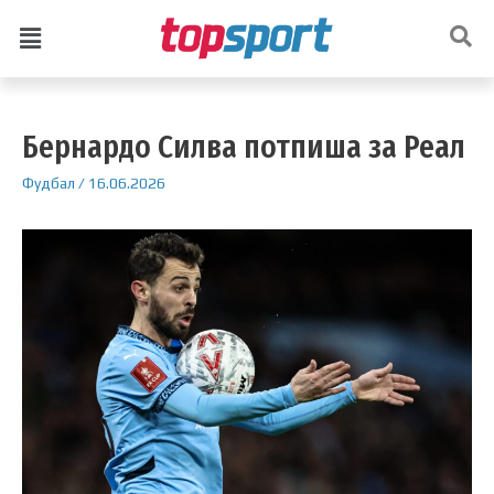
Бернардо Силва потпиша за Реал
Фудбал
/
16.06.2026