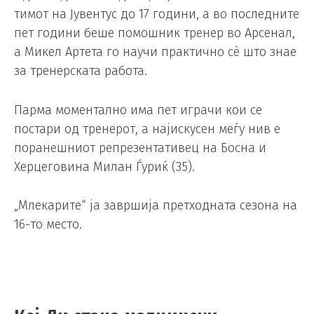
тимот на Јувентус до 17 години, а во последните
пет години беше помошник тренер во Арсенал,
а Микел Артета го научи практично сè што знае
за тренерската работа.
Парма моментално има пет играчи кои се
постари од тренерот, а најискусен меѓу нив е
поранешниот репрезентативец на Босна и
Херцеговина Милан Ѓуриќ (35).
„Млекарите“ ја завршија претходната сезона на
16-то место.