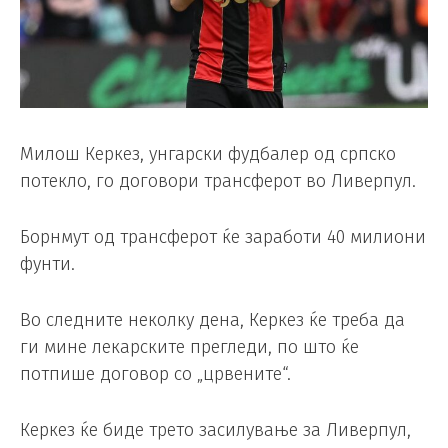
Милош Керкез, унгарски фудбалер од српско
потекло, го договори трансферот во Ливерпул.
Борнмут од трансферот ќе заработи 40 милиони
фунти.
Во следните неколку дена, Керкез ќе треба да
ги мине лекарските прегледи, по што ќе
потпише договор со „црвените“.
Керкез ќе биде трето засилување за Ливерпул,