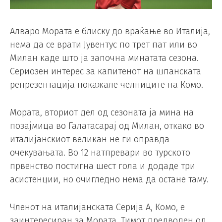
Алваро Мората е блиску до враќање во Италија,
нема да се врати Јувентус по трет пат или во
Милан каде што ја започна минатата сезона.
Сериозен интерес за капитенот на шпанската
репрезентација покажале челниците на Комо.
Мората, вториот дел од сезоната ја мина на
позајмица во Галатасарај од Милан, откако во
италијанскиот великан не ги оправда
очекувањата. Во 12 натпревари во турското
првенство постигна шест гола и додаде три
асистенции, но очигледно нема да остане таму.
Членот на италијанската Серија А, Комо, е
заинтересиран за Мората. Тимот предводен од