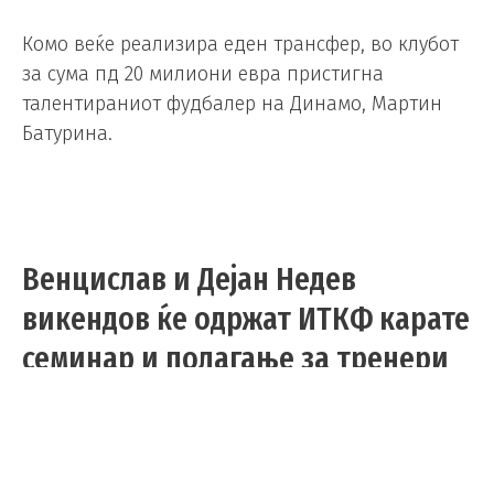
Комо веќе реализира еден трансфер, во клубот
за сума пд 20 милиони евра пристигна
талентираниот фудбалер на Динамо, Мартин
Батурина.
Венцислав и Дејан Недев
викендов ќе одржат ИТКФ карате
семинар и полагање за тренери
и судии во Лондон
Микс
/
20.06.2025