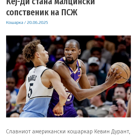
Кеј-Ди стана малцински
сопственик на ПСЖ
Кошарка
/
20.06.2025
Славниот американски кошаркар Кевин Дурант,