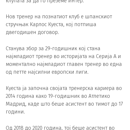
клупата за да го преземе Интер.
Нов тренер на познатиот клуб е шпанскиот
стручњак Карлос Куеста, кој потпиша
двегодишен договор.
Станува збор за 29-годишник кој стана
најмладиот тренер во историјата на Серија А и
моментално најмладиот главен тренер во една
од петте најсилни европски лиги.
Куеста ја започна својата тренерска кариера во
2014 година како 19-годишник во Атлетико
Мадрид, каде што беше асистент во тимот до 17
години.
Од 2018 до 2020 година, тој беше асистент во