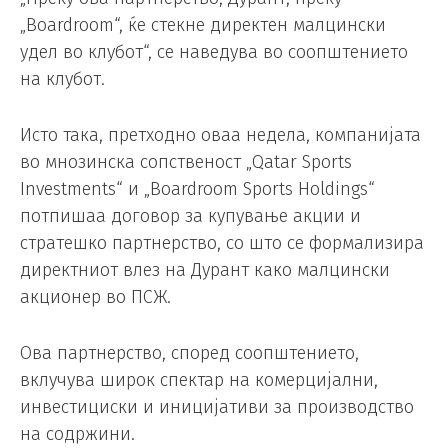
„Boardroom“, ќе стекне директен малцински
удел во клубот“, се наведува во соопштението
на клубот.
Исто така, претходно оваа недела, компанијата
во мнозинска сопственост „Qatar Sports
Investments“ и „Boardroom Sports Holdings“
потпишаа договор за купување акции и
стратешко партнерство, со што се формализира
директниот влез на Дурант како малцински
акционер во ПСЖ.
Ова партнерство, според соопштението,
вклучува широк спектар на комерцијални,
инвестициски и иницијативи за производство
на содржини.