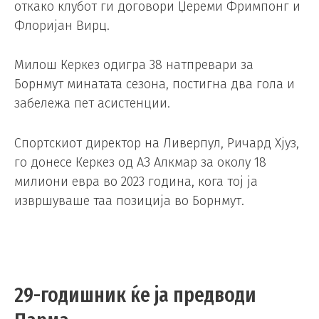
откако клубот ги договори Џереми Фримпонг и
Флоријан Вирц.
Милош Керкез одигра 38 натпревари за
Борнмут минатата сезона, постигна два гола и
забележа пет асистенции.
Спортскиот директор на Ливерпул, Ричард Хјуз,
го донесе Керкез од АЗ Алкмар за околу 18
милиони евра во 2023 година, кога тој ја
извршуваше таа позиција во Борнмут.
29-годишник ќе ја предводи