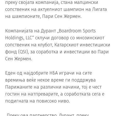
преку својата компанија, стана малцински
сопственик на актуелниот шампион на Лигата
на шампионите, Пари Сен Жермен.
Компанијата на Дурант „Boardroom Sports
Holdings, LLC“ склучи договор со мнозинскиот
сопственик на клубот, Катарскиот инвестициски
фонд (QSI), за соработка и инвестиции во Пари
Сен Жермен.
Еден од најдобрите НБА играчи на сите
времиња веќе некое време ги поддржува
Парижаните на различни начини, тој е чест
гостин на натпреварите, а соработката сега е
подигната на повисоко ниво.
„Преку ова партнерство, Дурант, преку