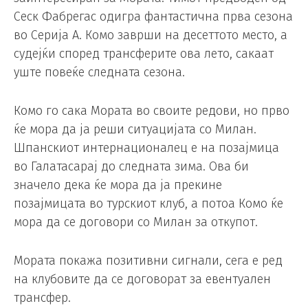
Сеск Фабрегас одигра фантастична прва сезона
во Серија А. Комо заврши на десеттото место, а
судејќи според трансферите ова лето, сакаат
уште повеќе следната сезона.
Комо го сака Мората во своите редови, но прво
ќе мора да ја реши ситуацијата со Милан.
Шпанскиот интернационалец е на позајмица
во Галатасарај до следната зима. Ова би
значело дека ќе мора да ја прекине
позајмицата во турскиот клуб, а потоа Комо ќе
мора да се договори со Милан за откупот.
Мората покажа позитивни сигнали, сега е ред
на клубовите да се договорат за евентуален
трансфер.