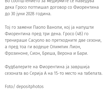
Во соопштението за медиумите се наведува
дека Гросо потпишал договор со Фиорентина
до 30 јуни 2028 година.
Тој го замени Паоло Ваноли, кој ја напушти
Фиорентина пред три дена. Гросо (48) го
тренираше Сасуоло во претходните две сезони,
а пред тоа ги водеше Олимпик Лион,
Фрозиноне, Сион, Бреша, Верона и Бари.
Фудбалерите на Фиорентина ја завршија
сезоната во Серија А на 15-то место на табелата.
Foto/ depositphotos