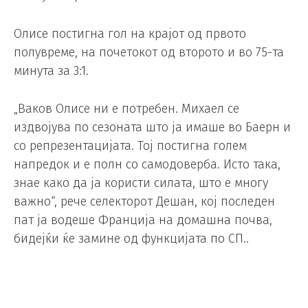
Олисе постигна гол на крајот од првото
полувреме, на почетокот од второто и во 75-та
минута за 3:1.
„Ваков Олисе ни е потребен. Михаел се
издвојува по сезоната што ја имаше во Баерн и
со репрезентацијата. Тој постигна голем
напредок и е полн со самодоверба. Исто така,
знае како да ја користи силата, што е многу
важно“, рече селекторот Дешан, кој последен
пат ја водеше Франција на домашна почва,
бидејќи ќе замине од функцијата по СП..
Олисе стана првиот француски
репрезентативец, а да не е класичен напаѓач,