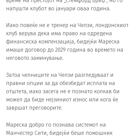
време на престојот на „Стемфорд Бриџ“, но го
напушти клубот во јануари оваа година.
Иако повеќе не е тренер на Челзи, лондонскиот
клуб верува дека има право на одредена
финансиска компензација, бидејќи Мареска
имаше договор до 2029 година во времето на
неговото заминување.
Затоа челниците на Челзи разгледуваат и
правни опции за да обезбедат исплата на
отштета, иако засега не е познато колкав би
можел да биде нејзиниот износ или кога ќе
завршат преговорите.
Мареска добро го познава системот на
Манчестер Сити, бидејќи беше помошник