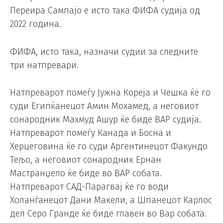
Переира Сампајо е исто така ФИФА судија од
2022 година.
ФИФА, исто така, назначи судии за следните
три натпревари.
Натпреварот помеѓу Јужна Кореја и Чешка ќе го
суди Египќанецот Амин Мохамед, а неговиот
сонародник Махмуд Ашур ќе биде ВАР судија.
Натпреварот помеѓу Канада и Босна и
Херцеговина ќе го суди Аргентинецот Факундо
Тељо, а неговиот сонародник Ернан
Мастранџело ќе биде во ВАР собата.
Натпреварот САД-Парагвај ќе го води
Холанѓанецот Дани Макели, а Шпанецот Карлос
дел Серо Гранде ќе биде главен во Вар собата.