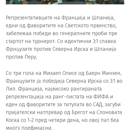
Репрезентативците на Франција и Шпанија,
едни од фаворитите на Светското првенство,
забележаа победи во генералните проби пре
стартот на турнирот. Со идентични 3:1 славеа
Фрнцузите против Северна Ирска и Шпанија
против Перу.
Со три гола на Михаел Олисе од Баерн Минхен,
Французите ја победија Северна Ирска со 3:1 во
Лил. Франција, највисоко рангираната
репрезентација на ранг-листата на ФИФА и
еден од фаворитите за титулата во САД, загуби
пријателски натпревар од Брегот на Слоновата
Коска со 1-2 пред четири дена, но овој пат беа
многу поефикасни.