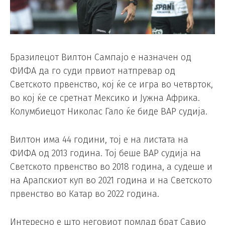
Бразилецот Вилтон Сампајо е назначен од
ФИФА да го суди првиот натпревар од
Светското првенство, кој ќе се игра во четврток,
во кој ќе се сретнат Мексико и Јужна Африка.
Колумбиецот Николас Гало ќе биде ВАР судија.
Вилтон има 44 години, тој е на листата на
ФИФА од 2013 година. Тој беше ВАР судија на
Светското првенство во 2018 година, а судеше и
на Арапскиот куп во 2021 година и на Светското
првенство во Катар во 2022 година.
Интересно е што неговиот помлад брат Савио