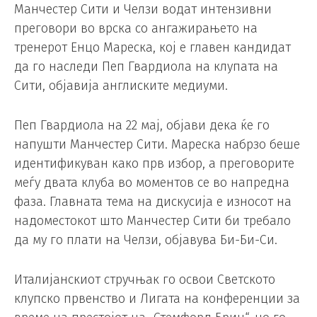
Манчестер Сити и Челзи водат интензивни
преговори во врска со ангажирањето на
тренерот Енцо Мареска, кој е главен кандидат
да го наследи Пеп Гвардиола на клупата на
Сити, објавија англиските медиуми.
Пеп Гвардиола на 22 мај, објави дека ќе го
напушти Манчестер Сити. Мареска набрзо беше
идентификуван како прв избор, а преговорите
меѓу двата клуба во моментов се во напредна
фаза. Главната тема на дискусија е износот на
надоместокот што Манчестер Сити би требало
да му го плати на Челзи, објавува Би-Би-Си.
Италијанскиот стручњак го освои Светското
клупско првенство и Лигата на конференции за