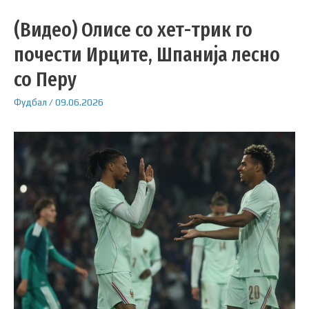
(Видео) Олисе со хет-трик го
почести Ирците, Шпанија лесно
со Перу
Фудбал
/
09.06.2026