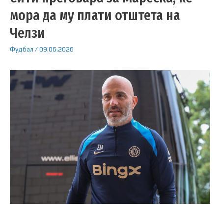
мора да му плати отштета на
Челзи
Фудбал
/
09.06.2026