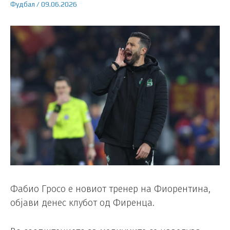
Фудбал
/
09.06.2026
Фабио Гросо е новиот тренер на Фиорентина,
објави денес клубот од Фиренца.