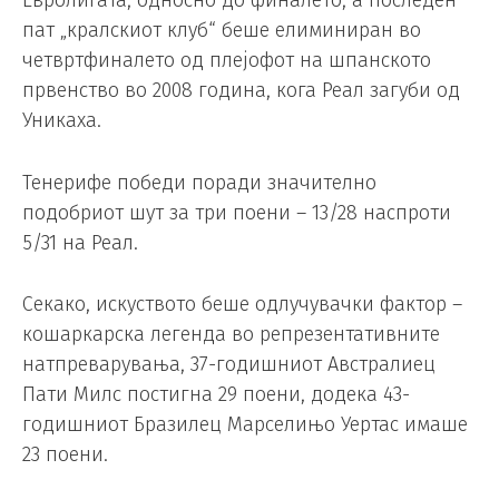
пат „кралскиот клуб“ беше елиминиран во
четвртфиналето од плејофот на шпанското
првенство во 2008 година, кога Реал загуби од
Уникаха.
Тенерифе победи поради значително
подобриот шут за три поени – 13/28 наспроти
5/31 на Реал.
Секако, искуството беше одлучувачки фактор –
кошаркарска легенда во репрезентативните
натпреварувања, 37-годишниот Австралиец
Пати Милс постигна 29 поени, додека 43-
годишниот Бразилец Марселињо Уертас имаше
23 поени.