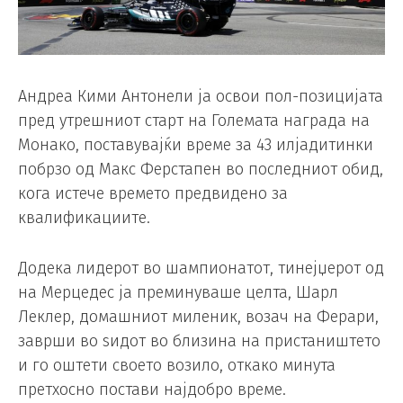
Андреа Кими Антонели ја освои пол-позицијата
пред утрешниот старт на Големата награда на
Монако, поставувајќи време за 43 илјадитинки
побрзо од Макс Ферстапен во последниот обид,
кога истече времето предвидено за
квалификациите.
Додека лидерот во шампионатот, тинејџерот од
на Мерцедес ја преминуваше целта, Шарл
Леклер, домашниот миленик, возач на Ферари,
заврши во ѕидот во близина на пристаништето
и го оштети своето возило, откако минута
претхосно постави најдобро време.