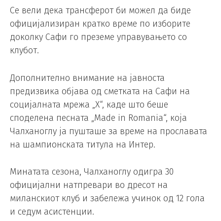
Се вели дека трансферот би можел да биде
официјализиран кратко време по изборите
доколку Сафи го преземе управувањето со
клубот.
Дополнително внимание на јавноста
предизвика објава од сметката на Сафи на
социјалната мрежа „X“, каде што беше
споделена песната „Made in Romania“, која
Чалханоглу ја пушташе за време на прославата
на шампионската титула на Интер.
Минатата сезона, Чалханоглу одигра 30
официјални натпревари во дресот на
миланскиот клуб и забележа учинок од 12 гола
и седум асистенции.