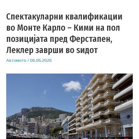
Спектакуларни квалификации
во Монте Карло – Кими на пол
позицијата пред Ферстапен,
Леклер заврши во ѕидот
Автомото
/
06.06.2026