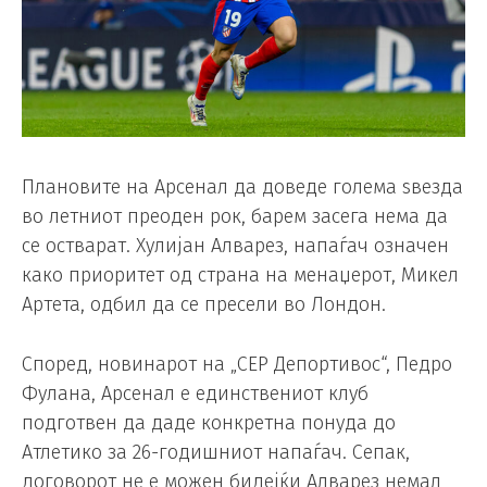
Плановите на Арсенал да доведе голема ѕвезда
во летниот преоден рок, барем засега нема да
се остварат. Хулијан Алварез, напаѓач означен
како приоритет од страна на менаџерот, Микел
Артета, одбил да се пресели во Лондон.
Според, новинарот на „СЕР Депортивос“, Педро
Фулана, Арсенал е единствениот клуб
подготвен да даде конкретна понуда до
Атлетико за 26-годишниот напаѓач. Сепак,
договорот не е можен бидејќи Алварез немал