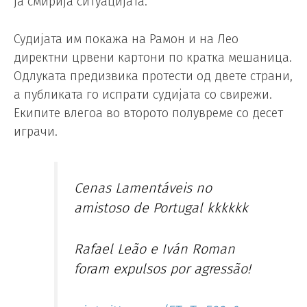
ја смирија ситуацијата.
Судијата им покажа на Рамон и на Лео
директни црвени картони по кратка мешаница.
Одлуката предизвика протести од двете страни,
а публиката го испрати судијата со свирежи.
Екипите влегоа во второто полувреме со десет
играчи.
Cenas Lamentáveis no
amistoso de Portugal kkkkkk
Rafael Leão e Iván Roman
foram expulsos por agressão!