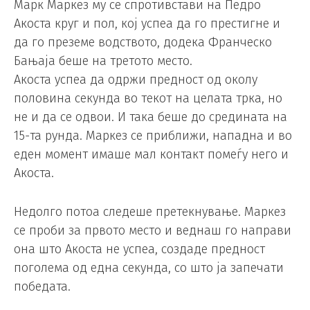
Марк Маркез му се спротивстави на Педро
Акоста круг и пол, кој успеа да го престигне и
да го преземе водството, додека Франческо
Бањаја беше на третото место.
Акоста успеа да одржи предност од околу
половина секунда во текот на целата трка, но
не и да се одвои. И така беше до средината на
15-та рунда. Маркез се приближи, нападна и во
еден момент имаше мал контакт помеѓу него и
Акоста.
Недолго потоа следеше претекнување. Маркез
се проби за првото место и веднаш го направи
она што Акоста не успеа, создаде предност
поголема од една секунда, со што ја запечати
победата.