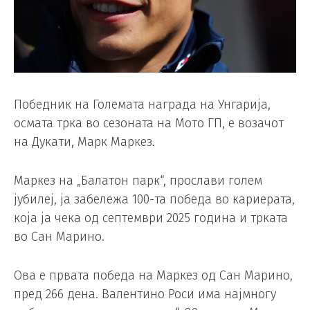
Победник на Големата награда на Унгарија,
осмата трка во сезоната на Мото ГП, е возачот
на Дукати, Марк Маркез.
Маркез на „Балатон парк“, прослави голем
јубилеј, ја забележа 100-та победа во кариерата,
која ја чека од септември 2025 година и трката
во Сан Марино.
Ова е првата победа на Маркез од Сан Марино,
пред 266 дена. Валентино Роси има најмногу