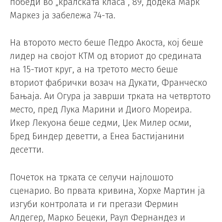
победи во „кралската класа“, 89, додека Марк
Маркез ја забележа 74-та.
На второто место беше Педро Акоста, кој беше
лидер на својот КТМ од вториот до средината
на 15-тиот круг, а на третото место беше
вториот фабрички возач на Дукати, Франческо
Бањаја. Аи Огура ја заврши трката на четвртото
место, пред Лука Марини и Диого Мореира.
Икер Лекуона беше седми, Џек Милер осми,
Бред Биндер деветти, а Енеа Бастијанини
десетти.
Почеток на трката се селучи најлошото
сценарио. Во првата кривина, Хорхе Мартин ја
изгуби контролата и ги прегази Фермин
Алдегер, Марко Бецеки, Раул Фернандез и