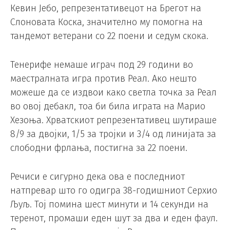
Кевин Јебо, репрезентативецот на Брегот на
Слоновата Коска, значително му помогна на
тандемот ветерани со 22 поени и седум скока.
Тенерифе немаше играч под 29 години во
маестралната игра против Реал. Ако нешто
можеше да се издвои како светла точка за Реал
во овој дебакл, тоа би била играта на Марио
Хезоња. Хрватскиот репрезентативец шутираше
8/9 за двојки, 1/5 за тројки и 3/4 од линијата за
слободни фрлања, постигна за 22 поени.
Речиси е сигурно дека ова е последниот
натпревар што го одигра 38-годишниот Серхио
Љуљ. Тој помина шест минути и 14 секунди на
теренот, промаши еден шут за два и еден фаул.