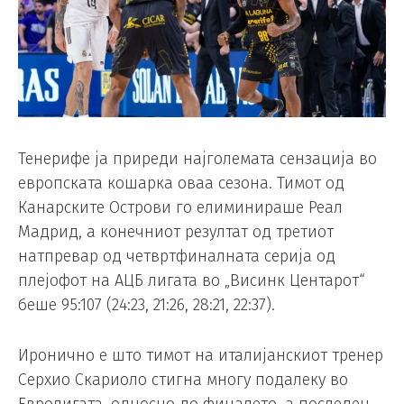
Тенерифе ја приреди најголемата сензација во
европската кошарка оваа сезона. Тимот од
Канарските Острови го елиминираше Реал
Мадрид, а конечниот резултат од третиот
натпревар од четвртфиналната серија од
плејофот на АЦБ лигата во „Висинк Центарот“
беше 95:107 (24:23, 21:26, 28:21, 22:37).
Иронично е што тимот на италијанскиот тренер
Серхио Скариоло стигна многу подалеку во
Евролигата, односно до финалето, а последен