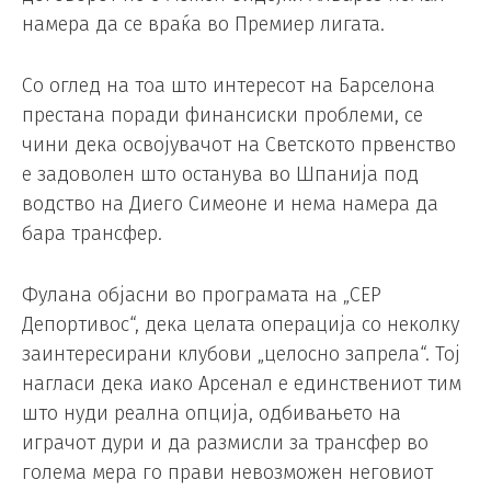
намера да се враќа во Премиер лигата.
Со оглед на тоа што интересот на Барселона
престана поради финансиски проблеми, се
чини дека освојувачот на Светското првенство
е задоволен што останува во Шпанија под
водство на Диего Симеоне и нема намера да
бара трансфер.
Фулана објасни во програмата на „СЕР
Депортивос“, дека целата операција со неколку
заинтересирани клубови „целосно запрела“. Тој
нагласи дека иако Арсенал е единствениот тим
што нуди реална опција, одбивањето на
играчот дури и да размисли за трансфер во
голема мера го прави невозможен неговиот