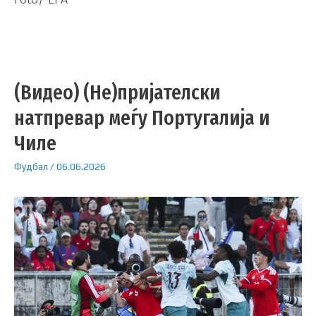
(Видео) (Не)пријателски
натпревар меѓу Португалија и
Чиле
Фудбал
/
06.06.2026