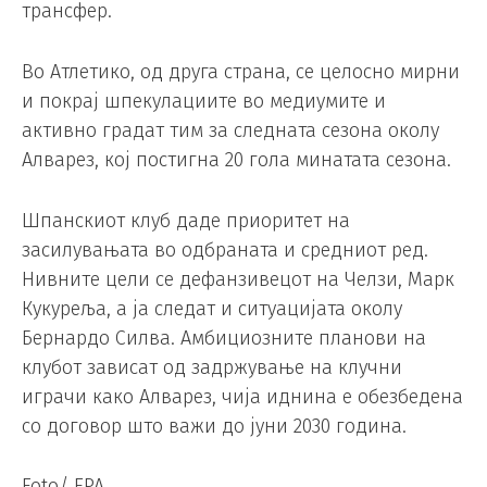
трансфер.
Во Атлетико, од друга страна, се целосно мирни
и покрај шпекулациите во медиумите и
активно градат тим за следната сезона околу
Алварез, кој постигна 20 гола минатата сезона.
Шпанскиот клуб даде приоритет на
засилувањата во одбраната и средниот ред.
Нивните цели се дефанзивецот на Челзи, Марк
Кукуреља, а ја следат и ситуацијата околу
Бернардо Силва. Амбициозните планови на
клубот зависат од задржување на клучни
играчи како Алварез, чија иднина е обезбедена
со договор што важи до јуни 2030 година.
Foto/ EPA