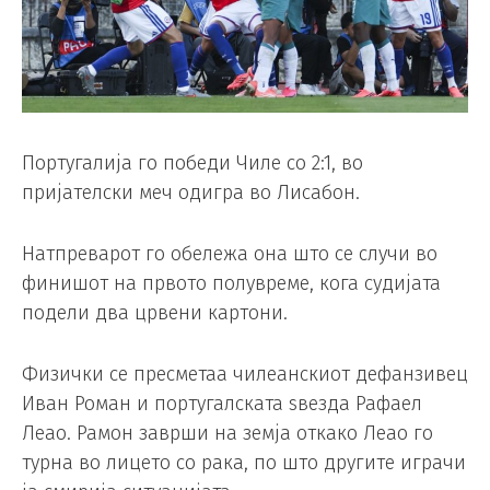
Португалија го победи Чиле со 2:1, во
пријателски меч одигра во Лисабон.
Натпреварот го обележа она што се случи во
финишот на првото полувреме, кога судијата
подели два црвени картони.
Физички се пресметаа чилеанскиот дефанзивец
Иван Роман и португалската ѕвезда Рафаел
Леао. Рамон заврши на земја откако Леао го
турна во лицето со рака, по што другите играчи