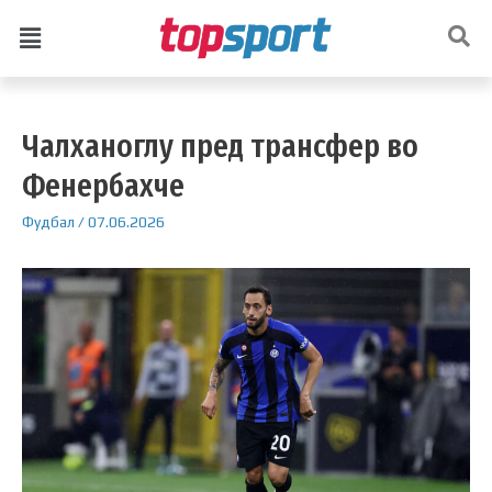
Чалханоглу пред трансфер во
Фенербахче
Фудбал
/
07.06.2026