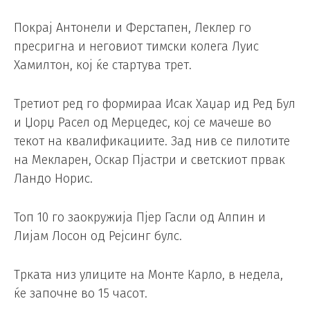
Покрај Антонели и Ферстапен, Леклер го
пресригна и неговиот тимски колега Луис
Хамилтон, кој ќе стартува трет.
Третиот ред го формираа Исак Хаџар ид Ред Бул
и Џорџ Расел од Мерцедес, кој се мачеше во
текот на квалификациите. Зад нив се пилотите
на Мекларен, Оскар Пјастри и светскиот првак
Ландо Норис.
Топ 10 го заокружија Пјер Гасли од Алпин и
Лијам Лосон од Рејсинг булс.
Трката низ улиците на Монте Карло, в недела,
ќе започне во 15 часот.