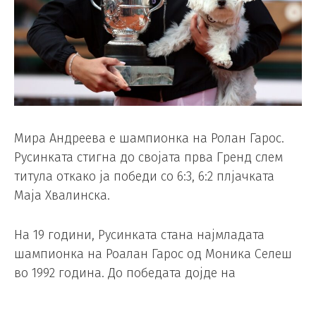
Мира Андреева е шампионка на Ролан Гарос.
Русинката стигна до својата прва Гренд слем
титула откако ја победи со 6:3, 6:2 плјачката
Маја Хвалинска.
На 19 години, Русинката стана најмладата
шампионка на Роалан Гарос од Моника Селеш
во 1992 година. До победата дојде на
импресивен начин.