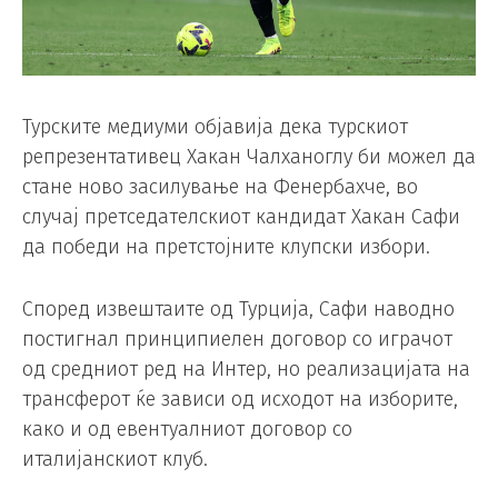
Турските медиуми објавија дека турскиот
репрезентативец Хакан Чалханоглу би можел да
стане ново засилување на Фенербахче, во
случај претседателскиот кандидат Хакан Сафи
да победи на претстојните клупски избори.
Според извештаите од Турција, Сафи наводно
постигнал принципиелен договор со играчот
од средниот ред на Интер, но реализацијата на
трансферот ќе зависи од исходот на изборите,
како и од евентуалниот договор со
италијанскиот клуб.