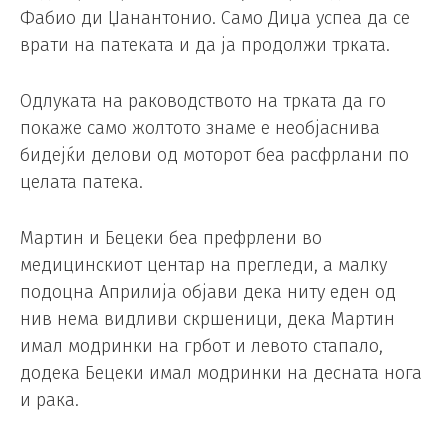
Фабио ди Џанантонио. Само Диџа успеа да се
врати на патеката и да ја продолжи трката.
Одлуката на раководството на трката да го
покаже само жолтото знаме е необјаснива
бидејќи делови од моторот беа расфрлани по
целата патека.
Мартин и Бецеки беа префрлени во
медицинскиот центар на прегледи, а малку
подоцна Априлија објави дека ниту еден од
нив нема видливи скршеници, дека Мартин
имал модринки на грбот и левото стапало,
додека Бецеки имал модринки на десната нога
и рака.