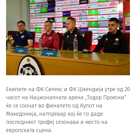
Екипите на ФК Силекс и ФК Шкендија утре од 20
часот на Националната арена „Тодор Проески“
ќе се соочат во финалето од Купот на
Македонија, натпревар кој ќе го даде
последниот трофеј сезонава и место на
европската сцена.