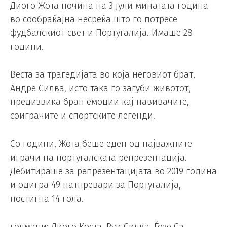
Диого Жота почина на 3 јули минатата година
во сообраќајна несреќа што го потресе
фудбалскиот свет и Португалија. Имаше 28
години.
Веста за трагедијата во која неговиот брат,
Андре Силва, исто така го загуби животот,
предизвика бран емоции кај навивачите,
соиграчите и спортските легенди.
Со години, Жота беше еден од најважните
играчи на португалската репрезентација.
Дебитираше за репрезентацијата во 2019 година
и одигра 49 натпревари за Португалија,
постигна 14 гола.