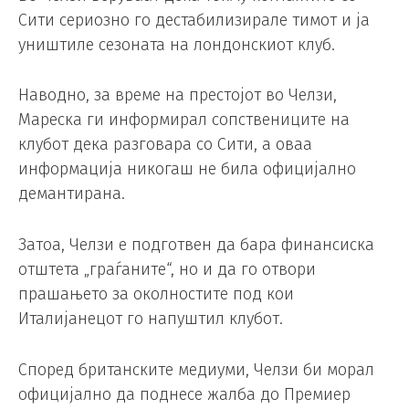
Сити сериозно го дестабилизирале тимот и ја
уништиле сезоната на лондонскиот клуб.
Наводно, за време на престојот во Челзи,
Мареска ги информирал сопствениците на
клубот дека разговара со Сити, а оваа
информација никогаш не била официјално
демантирана.
Затоа, Челзи е подготвен да бара финансиска
отштета „граѓаните“, но и да го отвори
прашањето за околностите под кои
Италијанецот го напуштил клубот.
Според британските медиуми, Челзи би морал
официјално да поднесе жалба до Премиер