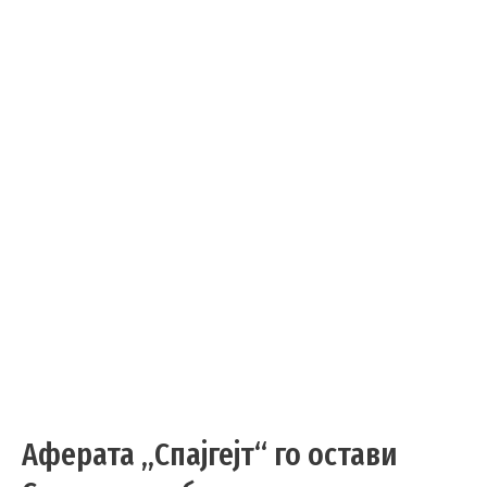
Аферата „Спајгејт“ го остави