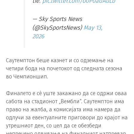
tie.
pic.twitter.com/o0P0adAuLb
— Sky Sports News
(@SkySportsNews)
May 13,
2026
Саутемптон беше казнет и со одземање на
четири бода на почетокот од следната сезона
во Чемпионшип.
Финалето е сè уште закажано да се одржи оваа
сабота на стадионот „Вембли“. Саутемптон има
право на жалба, а комисијата има намера да
одлучи за евентуалните приговори до крајот на
утрешниот ден, со цел да се обезбеди
непречено одвивање на финалниот натпревар.