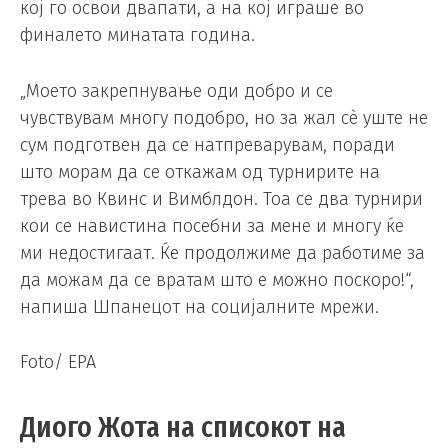
кој го освои двапати, а на кој играше во
финалето минатата година.
„Моето закрепнување оди добро и се
чувствувам многу подобро, но за жал сè уште не
сум подготвен да се натпреварувам, поради
што морам да се откажам од турнирите на
трева во Квинс и Вимблдон. Тоа се два турнири
кои се навистина посебни за мене и многу ќе
ми недостигаат. Ќе продолжиме да работиме за
да можам да се вратам што е можно поскоро!“,
напиша Шпанецот на социјалните мрежи.
Foto/ EPA
Диого Жота на списокот на