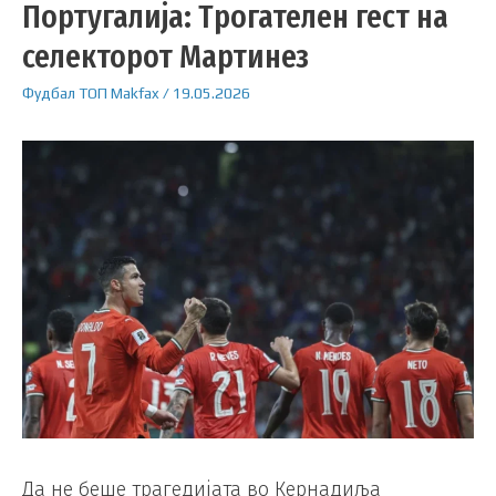
Португалија: Трогателен гест на
селекторот Мартинез
Фудбал
ТОП
Makfax
/
19.05.2026
Да не беше трагедијата во Кернадиља