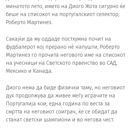
минатото лето, името на Диого Жота сигурно ќе
беше на списокот на португалскиот селектор,
Роберто Мартинез.
Сакајќи да му оддаде постхумна почит на
фудбалерот кој прерано нè напушти, Роберто
Мартинез го прочита неговото име на списокот
на учесници на Светското првенство во САД,
Мексико и Канада.
Диого нема да биде физички таму, но неговиот
дух продолжува да живее меѓу играчите на
Португалија кои, една година по веста за
смртта на неговиот соиграч, ќе се обидат да
станат светски шампиони и во негова чест.