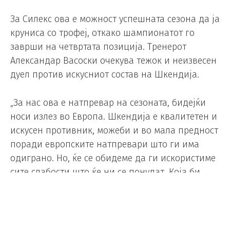
За Силекс ова е можност успешната сезона да ја
круниса со трофеј, откако шампионатот го
заврши на четвртата позиција. Тренерот
Александар Васоски очекува тежок и неизвесен
дуел против искусниот состав на Шкендија.
„За нас ова е натпревар на сезоната, бидејќи
носи излез во Европа. Шкендија е квалитетен и
искусен противник, можеби и во мала предност
поради европските натпревари што ги има
одиграно. Но, ќе се обидеме да ги искористиме
сите слабости што ќе ни се понудат. Која би
била предноста на Силекс? Според мене, тоа е
што Шкендија има одиграно 54 мечеви
сезонава. Посакувам добро финале и нека
победи подобриот“, изјави Васоски.