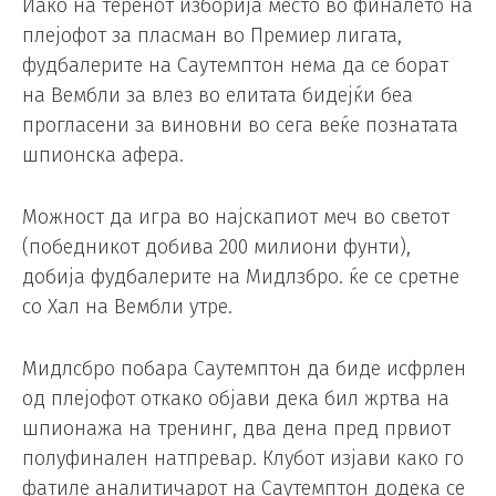
Иако на теренот изборија место во финалето на
плејофот за пласман во Премиер лигата,
фудбалерите на Саутемптон нема да се борат
на Вембли за влез во елитата бидејќи беа
прогласени за виновни во сега веќе познатата
шпионска афера.
Можност да игра во најскапиот меч во светот
(победникот добива 200 милиони фунти),
добија фудбалерите на Мидлзбро. ќе се сретне
со Хал на Вембли утре.
Мидлсбро побара Саутемптон да биде исфрлен
од плејофот откако објави дека бил жртва на
шпионажа на тренинг, два дена пред првиот
полуфинален натпревар. Клубот изјави како го
фатиле аналитичарот на Саутемптон додека се