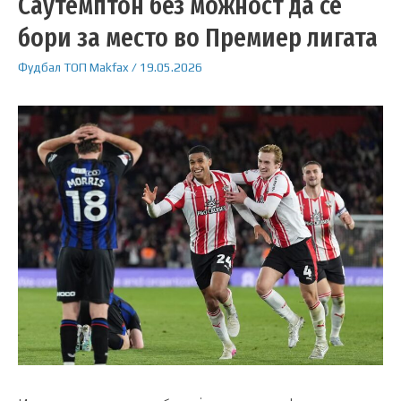
Саутемптон без можност да се
бори за место во Премиер лигата
Фудбал
ТОП
Makfax
/
19.05.2026