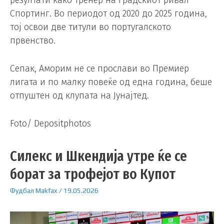
резултати како тренер на градскиот ривал
Спортинг. Во периодот од 2020 до 2025 година,
тој освои две титули во португалското
првенство.
Сепак, Аморим не се прослави во Премиер
лигата и по малку повеќе од една година, беше
отпуштен од клупата на Јунајтед.
Foto/ Depositphotos
Силекс и Шкендија утре ќе се
борат за трофејот во Купот
Фудбал
Makfax
/
19.05.2026