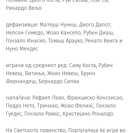
голмани: Диого Коста, Руи Силва, Ѓозе Са,
Рикардо Вељо
дефанзивци: Матеуш Нунеш, Диого Далот,
Нелсон Семедо, Жоао Кансело, Рубен Диаш,
Гонзало Инасио, Томаш Араухо, Ренато Веига и
Нуно Мендес
играчи од средниот ред: Саму Коста, Рубен
Невеш, Витиња, Жоао Невеш, Бруно
Фернандеш, Бернардо Силва
напаѓачи: Рафаел Леао, Франциско Консеисао,
Педро Нето, Тринкао, Жоао Феликс, Гонзало
Гуедес, Гонзало Рамос, Кристијано Роналдо.
На Светското првенство, Португалија ќе игра во