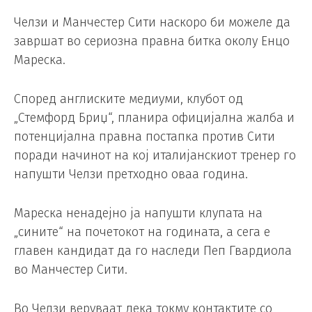
Челзи и Манчестер Сити наскоро би можеле да
завршат во сериозна правна битка околу Енцо
Мареска.
Според англиските медиуми, клубот од
„Стемфорд Бриџ“, планира официјална жалба и
потенцијална правна постапка против Сити
поради начинот на кој италијанскиот тренер го
напушти Челзи претходно оваа година.
Мареска ненадејно ја напушти клупата на
„сините“ на почетокот на годината, а сега е
главен кандидат да го наследи Пеп Гвардиола
во Манчестер Сити.
Во Челзи веруваат дека токму контактите со