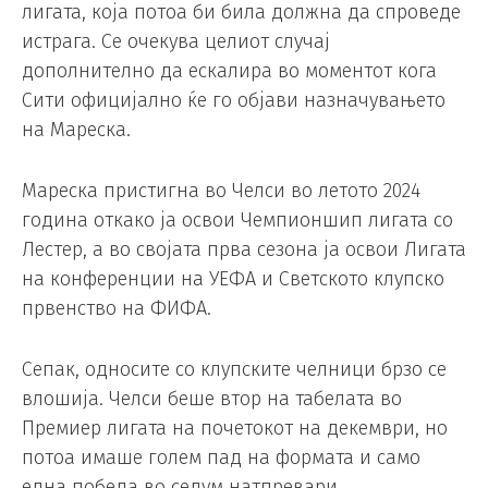
лигата, која потоа би била должна да спроведе
истрага. Се очекува целиот случај
дополнително да ескалира во моментот кога
Сити официјално ќе го објави назначувањето
на Мареска.
Мареска пристигна во Челси во летото 2024
година откако ја освои Чемпионшип лигата со
Лестер, а во својата прва сезона ја освои Лигата
на конференции на УЕФА и Светското клупско
првенство на ФИФА.
Сепак, односите со клупските челници брзо се
влошија. Челси беше втор на табелата во
Премиер лигата на почетокот на декември, но
потоа имаше голем пад на формата и само
една победа во седум натпревари.