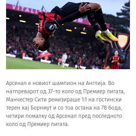
Арсенал е новиот шампион на Англија. Во
натпреварот од 37-то коло од Премиер лигата,
Манчестер Сити ремизираше 1:1 на гостински
терен кај Борнмут и со тоа остана на 78 бода,
четири помалку од Арсенал пред последното
коло од Премиер лигата.