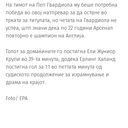
На тимот на Пеп Гвардиола му беше потребна
победа во овој натпревар за да остане во
трката за титулата, но четата на Гвардиола не
успеа, штп значи дека по 22 години Арсенал
повторно е шампион на Англија.
Голот за домаќините го постигна Ели Жуниор
Крупи во 39-та минута, додека Ерлинг Халанд
постигна гол за 1:1 во петтата минута од
судиското продолжение за израмнување и
драма на крајот.
Foto/ EPA