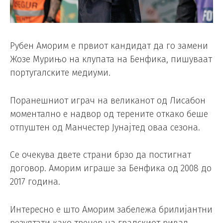
Рубен Аморим е првиот кандидат да го замени
Жозе Мурињо на клупата на Бенфика, пишуваат
португалските медиуми.
Поранешниот играч на великанот од Лисабон
моментално е надвор од терените откако беше
отпуштен од Манчестер Јунајтед оваа сезона.
Се очекува двете страни брзо да постигнат
договор. Аморим играше за Бенфика од 2008 до
2017 година.
Интересно е што Аморим забележа брилијантни