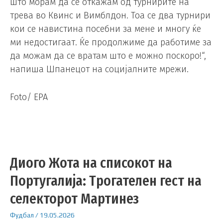
што морам да се откажам од турнирите на
трева во Квинс и Вимблдон. Тоа се два турнири
кои се навистина посебни за мене и многу ќе
ми недостигаат. Ќе продолжиме да работиме за
да можам да се вратам што е можно поскоро!“,
напиша Шпанецот на социјалните мрежи.
Foto/ EPA
Диого Жота на списокот на
Португалија: Трогателен гест на
селекторот Мартинез
Фудбал
/
19.05.2026