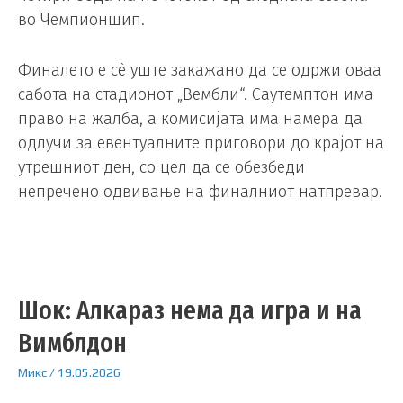
во Чемпионшип.
Финалето е сè уште закажано да се одржи оваа
сабота на стадионот „Вембли“. Саутемптон има
право на жалба, а комисијата има намера да
одлучи за евентуалните приговори до крајот на
утрешниот ден, со цел да се обезбеди
непречено одвивање на финалниот натпревар.
Шок: Алкараз нема да игра и на
Вимблдон
Микс
/
19.05.2026