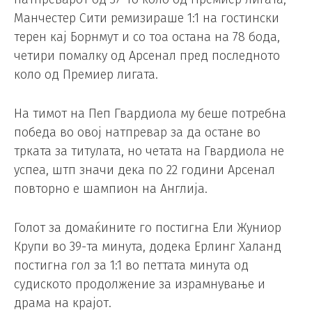
Манчестер Сити ремизираше 1:1 на гостински
терен кај Борнмут и со тоа остана на 78 бода,
четири помалку од Арсенал пред последното
коло од Премиер лигата.
На тимот на Пеп Гвардиола му беше потребна
победа во овој натпревар за да остане во
трката за титулата, но четата на Гвардиола не
успеа, штп значи дека по 22 години Арсенал
повторно е шампион на Англија.
Голот за домаќините го постигна Ели Жуниор
Крупи во 39-та минута, додека Ерлинг Халанд
постигна гол за 1:1 во петтата минута од
судиското продолжение за израмнување и
драма на крајот.