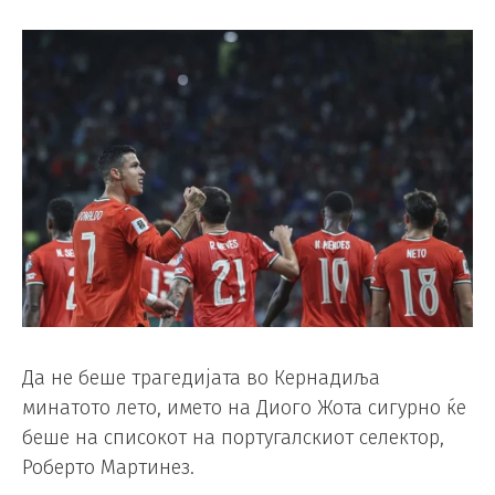
Да не беше трагедијата во Кернадиља
минатото лето, името на Диого Жота сигурно ќе
беше на списокот на португалскиот селектор,
Роберто Мартинез.