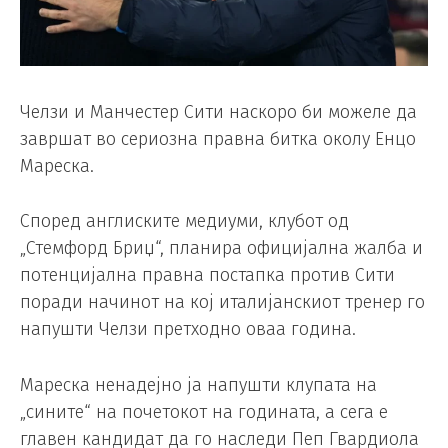
Челзи и Манчестер Сити наскоро би можеле да
завршат во сериозна правна битка околу Енцо
Мареска.
Според англиските медиуми, клубот од
„Стемфорд Бриџ“, планира официјална жалба и
потенцијална правна постапка против Сити
поради начинот на кој италијанскиот тренер го
напушти Челзи претходно оваа година.
Мареска ненадејно ја напушти клупата на
„сините“ на почетокот на годината, а сега е
главен кандидат да го наследи Пеп Гвардиола