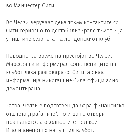
во Манчестер Сити.
Во Челзи веруваат дека токму контактите со
Сити сериозно го дестабилизирале тимот и ја
уништиле сезоната на лондонскиот клуб.
Наводно, за време на престојот во Челзи,
Мареска ги информирал сопствениците на
клубот дека разговара со Сити, а оваа
информација никогаш не била официјално
демантирана.
Затоа, Челзи е подготвен да бара финансиска
отштета „граѓаните“, но и да го отвори
прашањето за околностите под кои
Италијанецот го напуштил клубот.