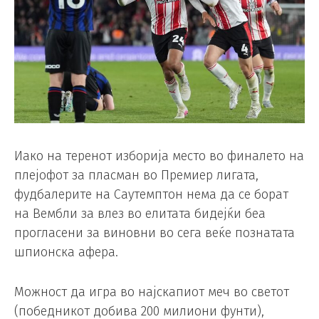
Иако на теренот изборија место во финалето на
плејофот за пласман во Премиер лигата,
фудбалерите на Саутемптон нема да се борат
на Вембли за влез во елитата бидејќи беа
прогласени за виновни во сега веќе познатата
шпионска афера.
Можност да игра во најскапиот меч во светот
(победникот добива 200 милиони фунти),