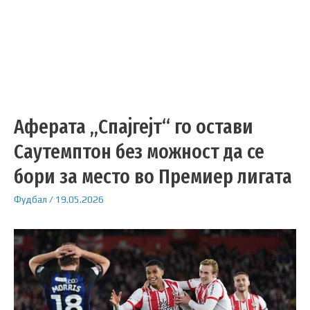
Аферата „Спајгејт“ го остави
Саутемптон без можност да се
бори за место во Премиер лигата
Фудбал
/
19.05.2026