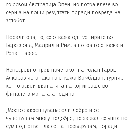
го освои Австралија Опен, но потоа влезе во
серија на лоши резултати поради повреда на
зглобот.
Поради ова, тој се откажа од турнирите во
Барселона, Мадрид и Рим, а потоа го откажа и
Ролан Гарос.
Непосредно пред почетокот на Ролан Гарос,
Алкараз исто така го откажа Вимблдон, турнир
кој го освои двапати, а на кој играше во
финалето минатата година.
„Моето закрепнување оди добро и се
чувствувам многу подобро, но за жал сè уште не
сум подготвен да се натпреварувам, поради