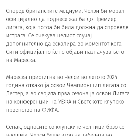
Според британските медиуми, Челзи би морал
официјално да поднесе жалба до Премиер
лигата, која потоа би била должна да спроведе
истрага. Се очекува целиот случај
дополнително да ескалира во моментот кога
Сити официјално ќе го објави назначувањето
на Мареска.
Мареска пристигна во Челси во летото 2024
година откако ја освои Чемпионшип лигата со
Лестер, а во својата прва сезона ја освои Лигата
на конференции на УЕФА и Светското клупско
првенство на ФИФА.
Сепак, односите со клупските челници брзо се
влошија. Челси беше втор на табелата во