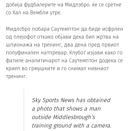
добија фудбалерите на Мидлзбро. ќе се сретне
со Хал на Вембли утре.
Мидлсбро побара Саутемптон да биде исфрлен
од плејофот откако објави дека бил жртва на
шпионажа на тренинг, два дена пред првиот
полуфинален натпревар. Клубот изјави како го
фатиле аналитичарот на Саутемптон додека се
криел во грмушките и го снимал нивниот
тренинг.
Sky Sports News has obtained
a photo that shows a man
outside Middlesbrough’s
training ground with a camera.