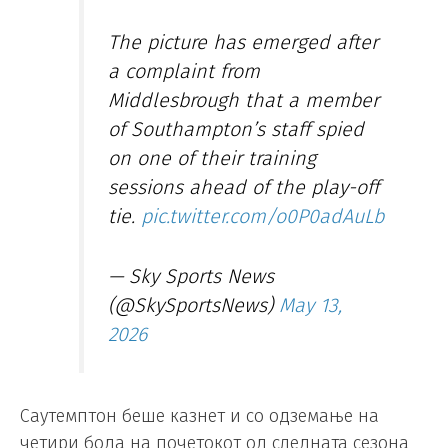
The picture has emerged after
a complaint from
Middlesbrough that a member
of Southampton’s staff spied
on one of their training
sessions ahead of the play-off
tie.
pic.twitter.com/o0P0adAuLb
— Sky Sports News
(@SkySportsNews)
May 13,
2026
Саутемптон беше казнет и со одземање на
четири бода на почетокот од следната сезона