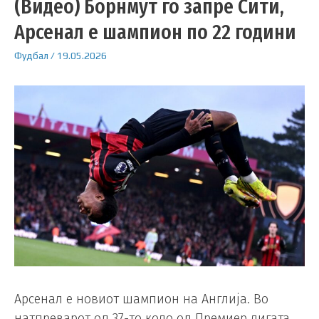
(Видео) Борнмут го запре Сити,
Арсенал е шампион по 22 години
Фудбал
/
19.05.2026
Арсенал е новиот шампион на Англија. Во
натпреварот од 37-то коло од Премиер лигата,