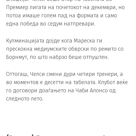
Премиер лигата на почетокот на декември, но
потоа имаше голем пад на формата и само
една победа во седум натпревари.
Кулминацијата дојде кога Мареска ги
прескокна медиумските обврски по ремито со
Борнмут, по што набрзо беше отпуштен.
Оттогаш, Челси смени дури четири тренери, а
во моментов е десетти на табелата. Клубот веќе
го договори доаѓањето на Чаби Алонсо од
следното лето.