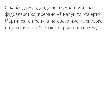
Сакајќи да му оддаде постхумна почит на
фудбалерот кој прерано нè напушти, Роберто
Мартинез го прочита неговото име на списокот
на учесници на Светското првенство во САД,
Мексико и Канада.
Диого нема да биде физички таму, но неговиот
дух продолжува да живее меѓу играчите на
Португалија кои, една година по веста за
смртта на неговиот соиграч, ќе се обидат да
станат светски шампиони и во негова чест.
Диого Жота почина на 3 јули минатата година
во сообраќајна несреќа што го потресе
фудбалскиот свет и Португалија. Имаше 28
години.