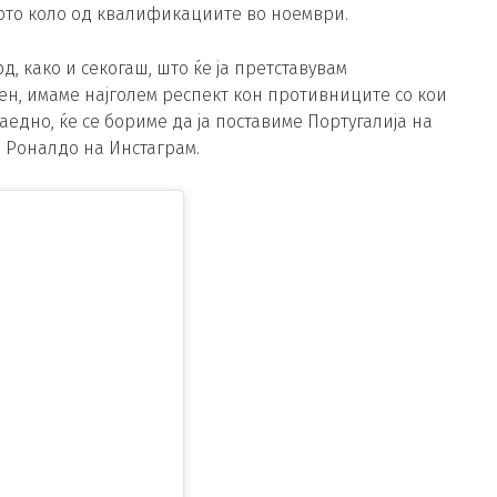
дното коло од квалификациите во ноември.
д, како и секогаш, што ќе ја претставувам
сен, имаме најголем респект кон противниците со кои
заедно, ќе се бориме да ја поставиме Португалија на
а Роналдо на Инстаграм.