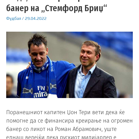
банер на „Стемфорд Бриџ“
Фудбал
/
29.04.2022
Поранешниот капитен Џон Тери вети дека ќе
помогне да се финансира креирање на огромен
банер со ликот на Роман Абрамович, уште
еднаш велејќи дека рускиот милијардер е