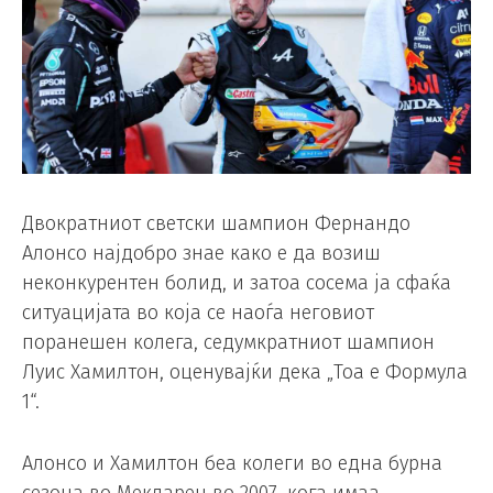
Двократниот светски шампион Фернандо
Алонсо најдобро знае како е да возиш
неконкурентен болид, и затоа сосема ја сфаќа
ситуацијата во која се наоѓа неговиот
поранешен колега, седумкратниот шампион
Луис Хамилтон, оценувајќи дека „Тоа е Формула
1“.
Алонсо и Хамилтон беа колеги во една бурна