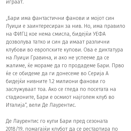
играат.
„Бари има фантастични фанови и мојот син
Луиџи е заинтересиран за нив. Но, има правило
на ФИГЦ кое нема смисла, бидејќи УЕФА
дозволува татко и син да имаат различни
клубови во европските купови. Ова е диктатура
на Луиџи Гравина, и ако не успееме да се
жалиме, ќе мораме да го продадеме Бари. Прво
ќе се обидеме да ги донесеме во Серија А
бидејќи нивните 1.2 милиони фанови го
заслужуваат тоа. Ако се гледа по посетата на
стадионите, Бари е осмиот најголем клуб во
Италија“, вели Де Лаурентис.
Де Лаурентис го купи Бари пред сезоната
2018/19, помагајќи клубот да се рестартира по