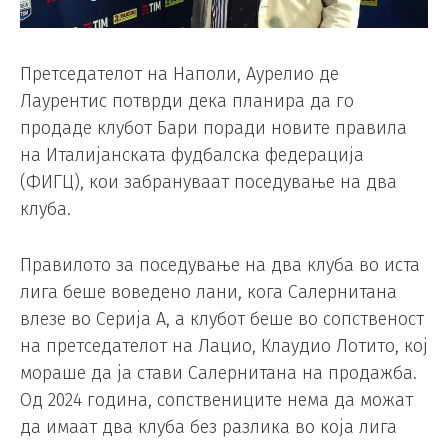
Претседателот на Наполи, Аурелио де
Лаурентис потврди дека планира да го
продаде клубот Бари поради новите правила
на Италијанската фудбалска федерација
(ФИГЦ), кои забрануваат поседување на два
клуба.
Правилото за поседување на два клуба во иста
лига беше воведено лани, кога Салернитана
влезе во Серија А, а клубот беше во сопственост
на претседателот на Лацио, Клаудио Лотито, кој
мораше да ја стави Салернитана на продажба.
Од 2024 година, сопствениците нема да можат
да имаат два клуба без разлика во која лига