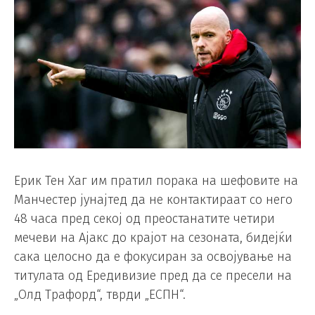
Ерик Тен Хаг им пратил порака на шефовите на
Манчестер јунајтед да не контактираат со него
48 часа пред секој од преостанатите четири
мечеви на Ајакс до крајот на сезоната, бидејќи
сака целосно да е фокусиран за освојување на
титулата од Ередивизие пред да се пресели на
„Олд Трафорд“, тврди „ЕСПН“.