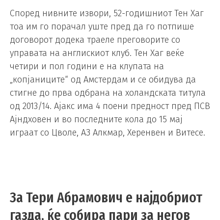
Според нивните извори, 52-годишниот Тен Хаг
тоа им го порачал уште пред да го потпише
договорот додека траеле преговорите со
управата на англискиот клуб. Тен Хаг веќе
четири и пол години е на клупата на
„копјаниците“ од Амстердам и се обидува да
стигне до прва одбрана на холандската титула
од 2013/14. Ајакс има 4 поени предност пред ПСВ
Ајндховен и во последните кола до 15 мај
играат со Цволе, АЗ Алкмар, Херенвен и Витесе.
За Тери Абрамович е најдобриот
газда, ќе собира пари за негов