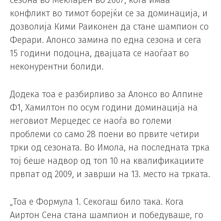
сезона во Мекларен во 2007, кога имаа
конфликт во тимот борејќи се за доминација, и
дозволија Кими Раиконен да стане шампион со
Ферари. Алонсо замина по една сезона и сега
15 години подоцна, двајцата се наоѓаат во
неконурентни болиди.
Додека тоа е разбирливо за Алонсо во Алпине
Ф1, Хамилтон по осум години доминација на
неговиот Мерцедес се наоѓа во големи
проблеми со само 28 поени во првите четири
трки од сезоната. Во Имола, на последната трка
тој беше надвор од топ 10 на квалификациите
првпат од 2009, и заврши на 13. место на трката.
„Тоа е Формула 1. Секогаш било така. Кога
Аиртон Сена стана шампион и победуваше, го