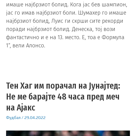
имаше најбрзиот болид. Кога јас бев шампион,
јас го имав најбрзиот боли. Шумахер го имаше
најбрзиот болид, Луис ги скрши сите рекорди
поради најбрзиот болид. Денеска, тој вози
фантастично и е на 13. место. Е, тоа е Формула
1“, вели Алонсо.
Тен Хаг им порачал на Јунајтед:
Не ме барајте 48 часа пред меч
на Ајакс
Фудбал
/
29.04.2022