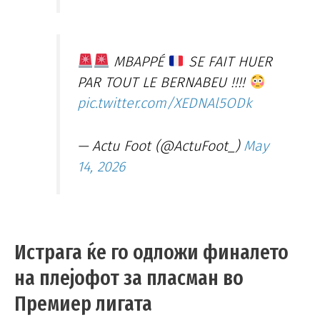
MBAPPÉ
SE FAIT HUER
PAR TOUT LE BERNABEU !!!!
pic.twitter.com/XEDNAl5ODk
— Actu Foot (@ActuFoot_)
May
14, 2026
Истрага ќе го одложи финалето
на плејофот за пласман во
Премиер лигата