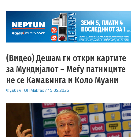
(Видео) Дешам ги откри картите
за Мундијалот – Меѓу патниците
не се Камавинга и Коло Муани
Фудбал
ТОП
Makfax
/
15.05.2026