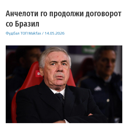
Анчелоти го продолжи договорот
со Бразил
Фудбал
ТОП
Makfax
/
14.05.2026