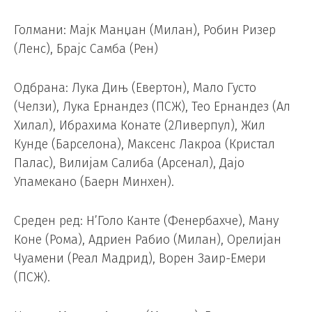
Голмани: Мајк Манџан (Милан), Робин Ризер
(Ленс), Брајс Самба (Рен)
Одбрана: Лука Дињ (Евертон), Мало Густо
(Челзи), Лука Ернандез (ПСЖ), Тео Ернандез (Ал
Хилал), Ибрахима Конате (2Ливерпул), Жил
Кунде (Барселона), Максенс Лакроа (Кристал
Палас), Вилијам Салиба (Арсенал), Дајо
Упамекано (Баерн Минхен).
Среден ред: Н’Голо Канте (Фенербахче), Ману
Коне (Рома), Адриен Рабио (Милан), Орелијан
Чуамени (Реал Мадрид), Ворен Заир-Емери
(ПСЖ).