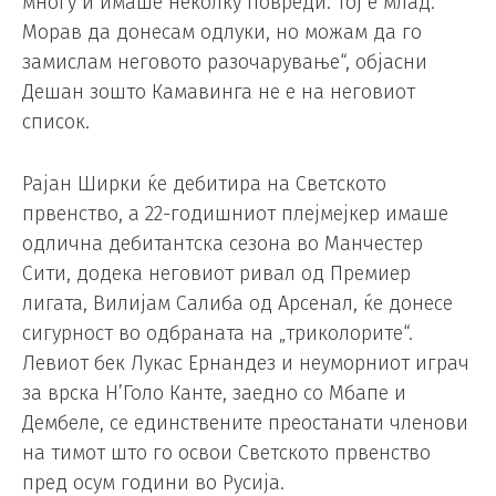
многу и имаше неколку повреди. Тој е млад.
Морав да донесам одлуки, но можам да го
замислам неговото разочарување“, објасни
Дешан зошто Камавинга не е на неговиот
список.
Рајан Ширки ќе дебитира на Светското
првенство, а 22-годишниот плејмејкер имаше
одлична дебитантска сезона во Манчестер
Сити, додека неговиот ривал од Премиер
лигата, Вилијам Салиба од Арсенал, ќе донесе
сигурност во одбраната на „триколорите“.
Левиот бек Лукас Ернандез и неуморниот играч
за врска Н’Голо Канте, заедно со Мбапе и
Дембеле, се единствените преостанати членови
на тимот што го освои Светското првенство
пред осум години во Русија.