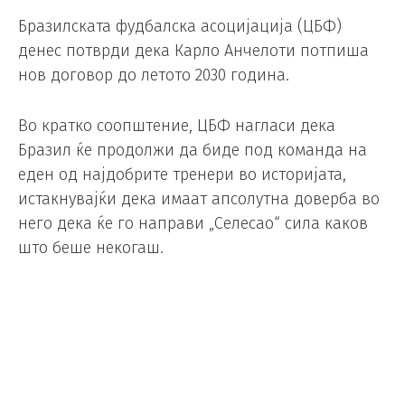
Бразилската фудбалска асоцијација (ЦБФ)
денес потврди дека Карло Анчелоти потпиша
нов договор до летото 2030 година.
Во кратко соопштение, ЦБФ нагласи дека
Бразил ќе продолжи да биде под команда на
еден од најдобрите тренери во историјата,
истакнувајќи дека имаат апсолутна доверба во
него дека ќе го направи „Селесао“ сила каков
што беше некогаш.
Анчелоти го презеде Бразил минатото лето
откако го напушти Реал Мадрид по четири
години.
Светското првенство во САД, Канада и Мексико