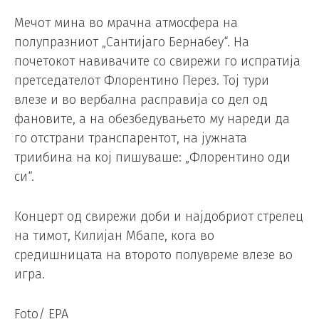
Мечот мина во мрачна атмосфера на
полупразниот „Сантијаго Бернабеу“. На
почетокот навивачите со свирежи го испратија
претседателот Флорентино Перез. Тој тури
влезе и во вербална расправија со дел од
фановите, а на обезбедувањето му нареди да
го отстрани транспарентот, на јужната
триибина на кој пишуваше: „Флорентино оди
си“.
Концерт од свирежи доби и најдобриот стрелец
на тимот, Килијан Мбапе, кога во
средишницата на второто полувреме влезе во
игра.
Foto/ EPA