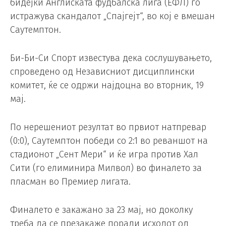
бидејќи Англиската фудбалска лига (ЕФЛ) го
истражува скандалот „Спајгејт“, во кој е вмешан
Саутемптон.
Би-Би-Си Спорт известува дека сослушувањето,
спроведено од Независниот дисциплински
комитет, ќе се одржи најдоцна во вторник, 19
мај.
По нерешениот резултат во првиот натпревар
(0:0), Саутемптон победи со 2:1 во реваншот на
стадионот „Сент Мери“ и ќе игра против Хал
Сити (го елиминира Милвол) во финалето за
пласман во Премиер лигата.
Финалето е закажано за 23 мај, но доколку
треба да се презакаже поради исходот од