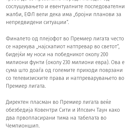
сослушувањето и евентуалните последователни
жалби, ЕФЛ вели дека има „бројни планови за
непредвидени ситуации“.
Финалето од плејофот во Премиер лигата често
се нарекува „најскапиот натпревар во светот“,
бидејќи му носи на победникот околу 200
милиони фунти (околу 230 милиони евра). Ова е
сума што доаѓа од големите приходи поврзани
со телевизиските права и натпреварувањето во
Премиер лигата.
Директен пласман во Премиер лигата веќе
обезбедија Ковентри Сити и Ипсвич Таун како
два првопласирани тима на табелата во
Чемпионшип.