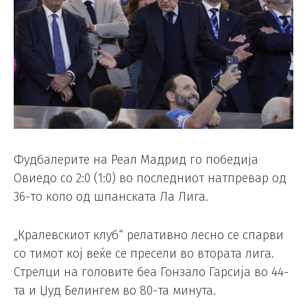
Фудбалерите на Реал Мадрид го победија
Овиедо со 2:0 (1:0) во последниот натпревар од
36-то коло од шпанската Ла Лига.
„Кралевскиот клуб“ релативно лесно се спарви
со тимот кој веќе се пресели во втората лига.
Стрелци на головите беа Гонзало Гарсија во 44-
та и Џуд Белингем во 80-та минута.