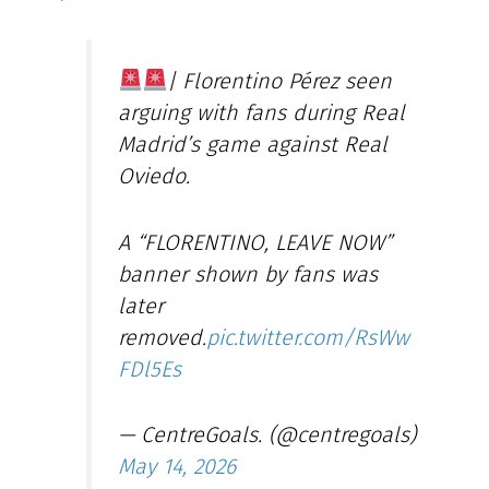
| Florentino Pérez seen
arguing with fans during Real
Madrid’s game against Real
Oviedo.
A “FLORENTINO, LEAVE NOW”
banner shown by fans was
later
removed.
pic.twitter.com/RsWw
FDl5Es
— CentreGoals. (@centregoals)
May 14, 2026