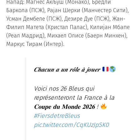
Напад: Магнес Акљуш (Монако), Бредли
Баркола (ПСЖ), Рајан Шерки (Манчестер Сити),
Усман Дембеле (ПСЖ), Дезире Дуе (ПСЖ), Жан-
Филип Матета (Кристал Палас), Килијан Мбапе
(Реал Мадрид), Михаел Олисе (Баерн Минхен),
Маркус Тирам (Интер).
𝑪𝒉𝒂𝒄𝒖𝒏 𝒂 𝒖𝒏 𝒓𝒐̂𝒍𝒆 𝒂̀ 𝒋𝒐𝒖𝒆𝒓
Voici nos 26 Bleus qui
représenteront la France à la
𝐂𝐨𝐮𝐩𝐞 𝐝𝐮 𝐌𝐨𝐧𝐝𝐞 𝟐𝟎𝟐𝟔 !
#FiersdetreBleus
pic.twitter.com/CqKUzJpSK0