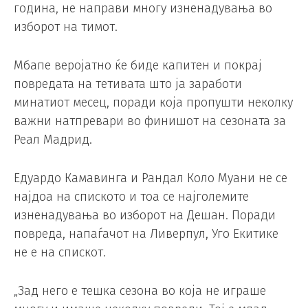
година, не направи многу изненадувања во
изборот на тимот.
Мбапе веројатно ќе биде капитен и покрај
повредата на тетивата што ја заработи
минатиот месец, поради која пропушти неколку
важни натпревари во финишот на сезоната за
Реал Мадрид.
Едуардо Камавинга и Рандал Коло Муани не се
најдоа на спиското и тоа се најголемите
изненадувања во изборот на Дешан. Поради
повреда, напаѓачот на Ливерпул, Уго Екитике
не е на спискот.
„Зад него е тешка сезона во која не играше