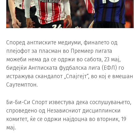
Според англиските медиуми, финалето од
плејофот за пласман во Премиер лигата
можеби нема да се одржи во сабота, 23 мај,
бидејќи Англиската фудбалска лига (ЕФЛ) го
истражува скандалот „Спајгејт“, во кој е вмешан
Саутемптон.
Би-Би-Си Спорт известува дека сослушувањето,
спроведено од Независниот дисциплински
комитет, ќе се одржи најдоцна во вторник, 19
мај.