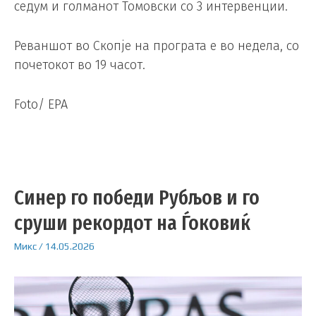
седум и голманот Томовски со 3 интервенции.
Реваншот во Скопје на програта е во недела, со
почетокот во 19 часот.
Foto/ EPA
Синер го победи Рубљов и го
сруши рекордот на Ѓоковиќ
Микс
/
14.05.2026