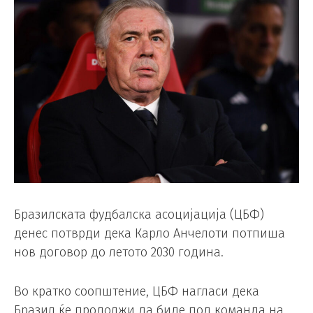
Бразилската фудбалска асоцијација (ЦБФ)
денес потврди дека Карло Анчелоти потпиша
нов договор до летото 2030 година.
Во кратко соопштение, ЦБФ нагласи дека
Бразил ќе продолжи да биде под команда на