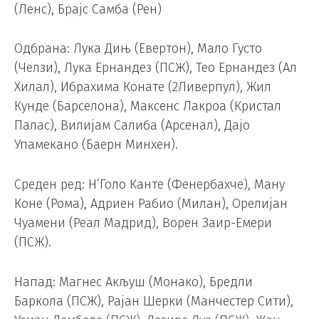
(Ленс), Брајс Самба (Рен)
Одбрана: Лука Дињ (Евертон), Мало Густо
(Челзи), Лука Ернандез (ПСЖ), Тео Ернандез (Ал
Хилал), Ибрахима Конате (2Ливерпул), Жил
Кунде (Барселона), Максенс Лакроа (Кристал
Палас), Вилијам Салиба (Арсенал), Дајо
Упамекано (Баерн Минхен).
Среден ред: Н’Голо Канте (Фенербахче), Ману
Коне (Рома), Адриен Рабио (Милан), Орелијан
Чуамени (Реал Мадрид), Ворен Заир-Емери
(ПСЖ).
Напад: Магнес Акљуш (Монако), Бредли
Баркола (ПСЖ), Рајан Шерки (Манчестер Сити),