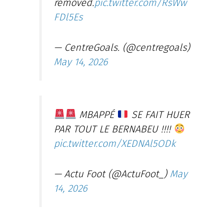
removed.
pic.twitter.com/RsWw
FDl5Es
— CentreGoals. (@centregoals)
May 14, 2026
MBAPPÉ
SE FAIT HUER
PAR TOUT LE BERNABEU !!!!
pic.twitter.com/XEDNAl5ODk
— Actu Foot (@ActuFoot_)
May
14, 2026