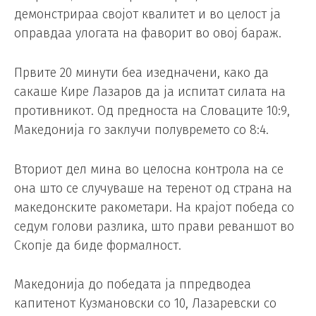
демонстрираа својот квалитет и во целост ја
оправдаа улогата на фаворит во овој бараж.
Првите 20 минути беа изедначени, како да
сакаше Кире Лазаров да ја испитат силата на
противникот. Од предноста на Словаците 10:9,
Македонија го заклучи полувремето со 8:4.
Вториот дел мина во целосна контрола на се
она што се случуваше на теренот од страна на
македонските ракометари. На крајот победа со
седум голови разлика, што прави реваншот во
Скопје да биде формалност.
Македонија до победата ја ппредводеа
капитенот Кузмановски со 10, Лазаревски со