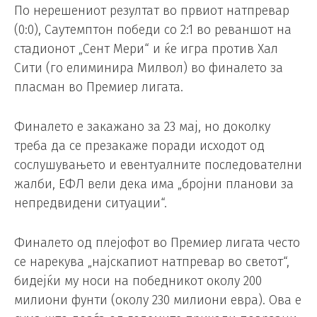
По нерешениот резултат во првиот натпревар
(0:0), Саутемптон победи со 2:1 во реваншот на
стадионот „Сент Мери“ и ќе игра против Хал
Сити (го елиминира Милвол) во финалето за
пласман во Премиер лигата.
Финалето е закажано за 23 мај, но доколку
треба да се презакаже поради исходот од
сослушувањето и евентуалните последователни
жалби, ЕФЛ вели дека има „бројни планови за
непредвидени ситуации“.
Финалето од плејофот во Премиер лигата често
се нарекува „најскапиот натпревар во светот“,
бидејќи му носи на победникот околу 200
милиони фунти (околу 230 милиони евра). Ова е