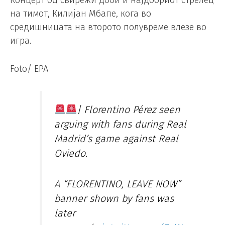
Концерт од свирежи доби и најдобриот стрелец
на тимот, Килијан Мбапе, кога во
средишницата на второто полувреме влезе во
игра.
Foto/ EPA
| Florentino Pérez seen
arguing with fans during Real
Madrid’s game against Real
Oviedo.
A “FLORENTINO, LEAVE NOW”
banner shown by fans was
later