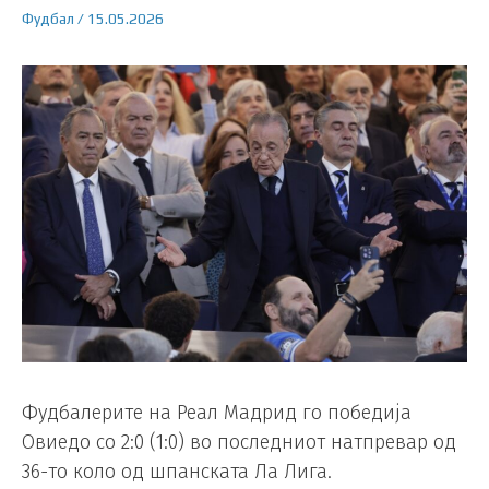
Фудбал
/
15.05.2026
Фудбалерите на Реал Мадрид го победија
Овиедо со 2:0 (1:0) во последниот натпревар од
36-то коло од шпанската Ла Лига.