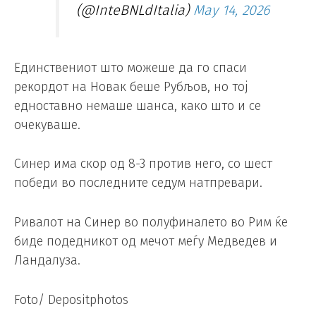
(@InteBNLdItalia)
May 14, 2026
Единствениот што можеше да го спаси
рекордот на Новак беше Рубљов, но тој
едноставно немаше шанса, како што и се
очекуваше.
Синер има скор од 8-3 против него, со шест
победи во последните седум натпревари.
Ривалот на Синер во полуфиналето во Рим ќе
биде подедникот од мечот меѓу Медведев и
Ландалуза.
Foto/ Depositphotos