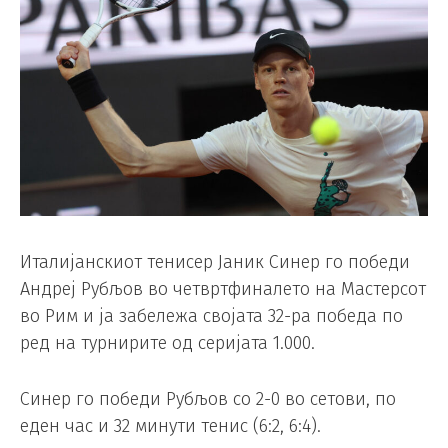
Италијанскиот тенисер Јаник Синер го победи
Андреј Рубљов во четвртфиналето на Мастерсот
во Рим и ја забележа својата 32-ра победа по
ред на турнирите од серијата 1.000.
Синер го победи Рубљов со 2-0 во сетови, по
еден час и 32 минути тенис (6:2, 6:4).