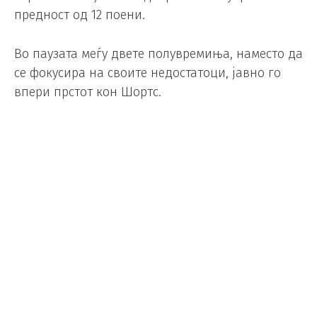
предност од 12 поени.
Во паузата меѓу двете полувремиња, наместо да
се фокусира на своите недостатоци, јавно го
впери прстот кон Шортс.
Ергин Атаман застана пред камерата на
полувремето во Валенсија за да го анализира
периодот зад неговиот тим, а потоа рече нешто
неприфатливо за професионалец.
„Не игравме добро во нападот, во продолжение
ќе го користиме повеќе Толиопулос. Кога Шортс
беше на теренот, игравме четири на пет во
нападот“, рече турскиот стручњак, со што јасно
покажа дека не го почитува Американецор со