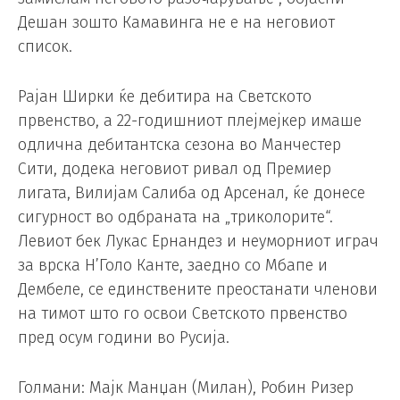
Дешан зошто Камавинга не е на неговиот
список.
Рајан Ширки ќе дебитира на Светското
првенство, а 22-годишниот плејмејкер имаше
одлична дебитантска сезона во Манчестер
Сити, додека неговиот ривал од Премиер
лигата, Вилијам Салиба од Арсенал, ќе донесе
сигурност во одбраната на „триколорите“.
Левиот бек Лукас Ернандез и неуморниот играч
за врска Н’Голо Канте, заедно со Мбапе и
Дембеле, се единствените преостанати членови
на тимот што го освои Светското првенство
пред осум години во Русија.
Голмани: Мајк Манџан (Милан), Робин Ризер