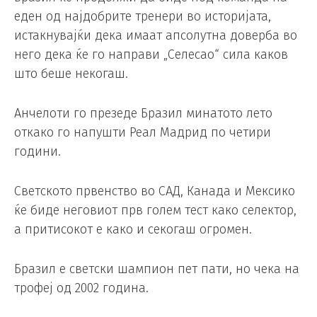
еден од најдобрите тренери во историјата,
истакнувајќи дека имаат апсолутна доверба во
него дека ќе го направи „Селесао“ сила каков
што беше некогаш.
Анчелоти го презеде Бразил минатото лето
откако го напушти Реал Мадрид по четири
години.
Светското првенство во САД, Канада и Мексико
ќе биде неговиот прв голем тест како селектор,
а притисокот е како и секогаш огромен.
Бразил е светски шампион пет пати, но чека на
трофеј од 2002 година.