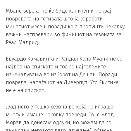
Мбапе веројатно ќе биде капитен и покрај
повредата на тетивата што ја заработи
минатиот месец, поради која пропушти неколку
важни натпревари во финишот на сезоната за
Реал Мадрид.
Едуардо Камавинга и Рандал Коло Муани не се
најдоа на спиското и тоа се најголемите
изненадувања во изборот на Дешан. Поради
повреда, напаѓачот на Ливерпул, Уго Екитике
не е на спискот.
„Зад него е тешка сезона во која не играше
многу и имаше неколку повреди. Тој е млад.
Морав да донесам одлуки, но можам да го
замислам неговото разочарување“, објасни