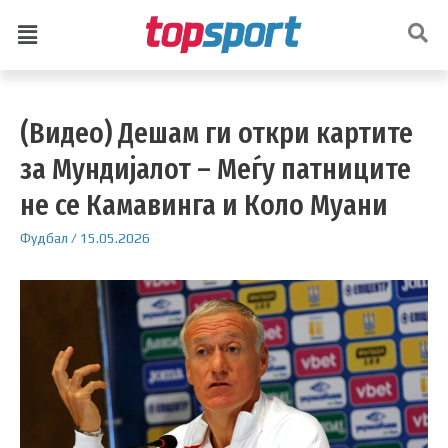
(Видео) Дешам ги откри картите
за Мундијалот – Меѓу патниците
не се Камавинга и Коло Муани
Фудбал
/
15.05.2026