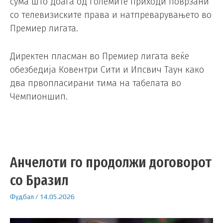
сума што доаѓа од големите приходи поврзани
со телевизиските права и натпреварувањето во
Премиер лигата.
Директен пласман во Премиер лигата веќе
обезбедија Ковентри Сити и Ипсвич Таун како
два првопласирани тима на табелата во
Чемпионшип.
Анчелоти го продолжи договорот
со Бразил
Фудбал
/
14.05.2026