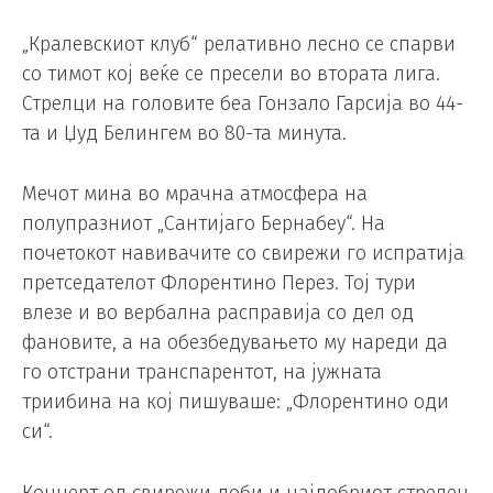
„Кралевскиот клуб“ релативно лесно се спарви
со тимот кој веќе се пресели во втората лига.
Стрелци на головите беа Гонзало Гарсија во 44-
та и Џуд Белингем во 80-та минута.
Мечот мина во мрачна атмосфера на
полупразниот „Сантијаго Бернабеу“. На
почетокот навивачите со свирежи го испратија
претседателот Флорентино Перез. Тој тури
влезе и во вербална расправија со дел од
фановите, а на обезбедувањето му нареди да
го отстрани транспарентот, на јужната
триибина на кој пишуваше: „Флорентино оди
си“.