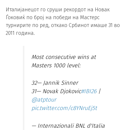
Италијанецот го сруши рекордот на Новак
Ѓоковиќ по број на победи на Мастерс
турнирите по ред, откако Србинот имаше 31 во
2011 година.
Most consecutive wins at
Masters 1000 level:
32— Jannik Sinner
31— Novak Djokovic
#IBI26
|
@atptour
pic.twitter.com/c8YNruEj5t
— Internazionali BNL d'Italia