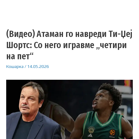
(Видео) Атаман го навреди Ти-Џеј
Шортс: Со него игравме „четири
на пет“
Кошарка
/
14.05.2026