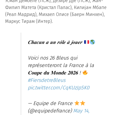
Усман Дембеле (ПСЖ), Дезире Дуе (ПСЖ), Жан-
Филип Матета (Кристал Палас), Килијан Мбапе
(Реал Мадрид), Михаел Олисе (Баерн Минхен),
Маркус Тирам (Интер).
𝑪𝒉𝒂𝒄𝒖𝒏 𝒂 𝒖𝒏 𝒓𝒐̂𝒍𝒆 𝒂̀ 𝒋𝒐𝒖𝒆𝒓
Voici nos 26 Bleus qui
représenteront la France à la
𝐂𝐨𝐮𝐩𝐞 𝐝𝐮 𝐌𝐨𝐧𝐝𝐞 𝟐𝟎𝟐𝟔 !
#FiersdetreBleus
pic.twitter.com/CqKUzJpSK0
— Equipe de France
(@equipedefrance)
May 14,