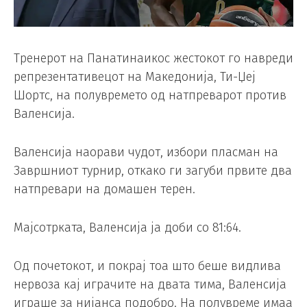
Тренерот на Панатинаикос жестокот го навреди
репрезентативецот на Македонија, Ти-Џеј
Шортс, на полувремето од натпреварот против
Валенсија.
Валенсија наорави чудот, избори пласман на
Завршниот турнир, откако ги загуби првите два
натпревари на домашен терен.
Мајсотрката, Валенсија ја доби со 81:64.
Од почетокот, и покрај тоа што беше видлива
нервоза кај играчите на двата тима, Валенсија
играше за нијанса подобро. На полувреме имаа