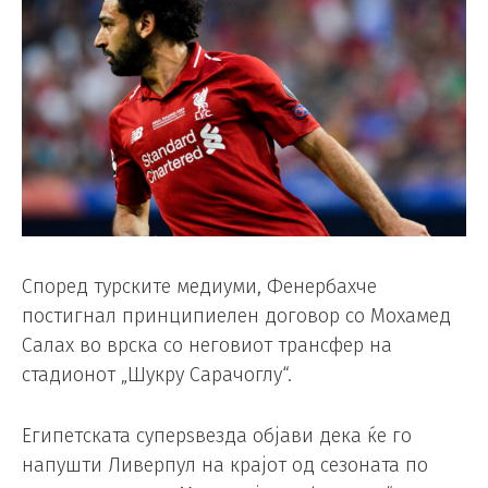
Според турските медиуми, Фенербахче
постигнал принципиелен договор со Мохамед
Салах во врска со неговиот трансфер на
стадионот „Шукру Сарачоглу“.
Египетската суперѕвезда објави дека ќе го
напушти Ливерпул на крајот од сезоната по