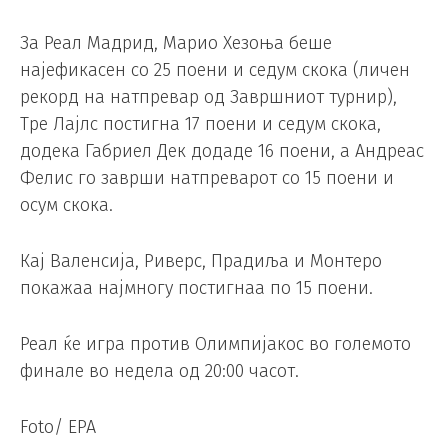
За Реал Мадрид, Марио Хезоња беше
најефикасен со 25 поени и седум скока (личен
рекорд на натпревар од Завршниот турнир),
Тре Лајлс постигна 17 поени и седум скока,
додека Габриел Дек додаде 16 поени, а Андреас
Фелис го заврши натпреварот со 15 поени и
осум скока.
Кај Валенсија, Риверс, Прадиља и Монтеро
покажаа најмногу постигнаа по 15 поени.
Реал ќе игра против Олимпијакос во големото
финале во недела од 20:00 часот.
Foto/ EPA