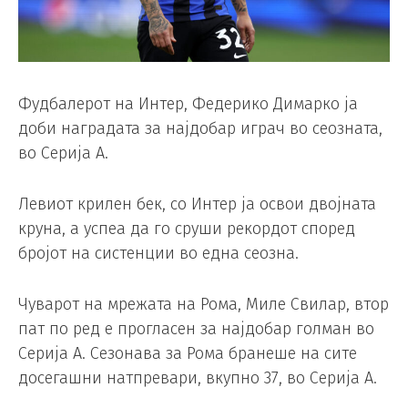
Фудбалерот на Интер, Федерико Димарко ја
доби наградата за најдобар играч во сеозната,
во Серија А.
Левиот крилен бек, со Интер ја освои двојната
круна, а успеа да го сруши рекордот според
бројот на систенции во една сеозна.
Чуварот на мрежата на Рома, Миле Свилар, втор
пат по ред е прогласен за најдобар голман во
Серија А. Сезонава за Рома бранеше на сите
досегашни натпревари, вкупно 37, во Серија А.