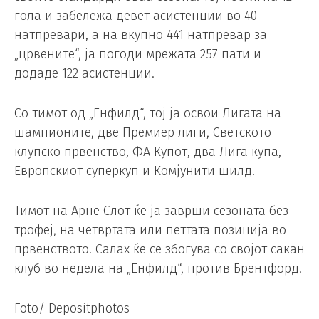
гола и забележа девет асистенции во 40
натпревари, а на вкупно 441 натпревар за
„црвените“, ја погоди мрежата 257 пати и
додаде 122 асистенции.
Со тимот од „Енфилд“, тој ја освои Лигата на
шампионите, две Премиер лиги, Светското
клупско првенство, ФА Купот, два Лига купа,
Европскиот суперкуп и Комјунити шилд.
Тимот на Арне Слот ќе ја заврши сезоната без
трофеј, на четвртата или петтата позиција во
првенството. Салах ќе се збогува со својот сакан
клуб во недела на „Енфилд“, против Брентфорд.
Foto/ Depositphotos