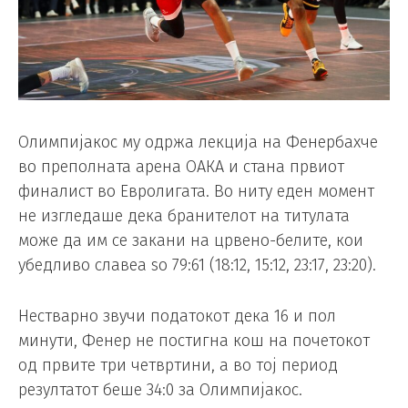
Олимпијакос му одржа лекција на Фенербахче
во преполната арена ОАКА и стана првиот
финалист во Евролигата. Во ниту еден момент
не изгледаше дека бранителот на титулата
може да им се закани на црвено-белите, кои
убедливо славеа so 79:61 (18:12, 15:12, 23:17, 23:20).
Нестварно звучи податокот дека 16 и пол
минути, Фенер не постигна кош на почетокот
од првите три четвртини, а во тој период
резултатот беше 34:0 за Олимпијакос.