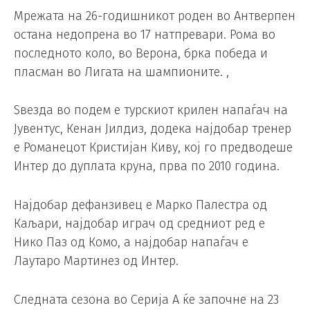
Мрежата на 26-годишникот роден во Антверпен
остана недопрена во 17 натпревари. Рома во
последното коло, во Верона, брка победа и
пласман во Лигата на шампионите. ,
Ѕвезда во подем е турскиот крилен напаѓач на
Јувентус, Кенан Јилдиз, додека најдобар тренер
е Романецот Кристијан Киву, кој го предводеше
Интер до дуплата круна, прва по 2010 година.
Најдобар дефанзивец е Марко Палестра од
Каљари, најдобар играч од средниот ред е
Нико Паз од Комо, а најдобар напаѓач е
Лаутаро Мартинез од Интер.
Следната сезона во Серија А ќе започне на 23