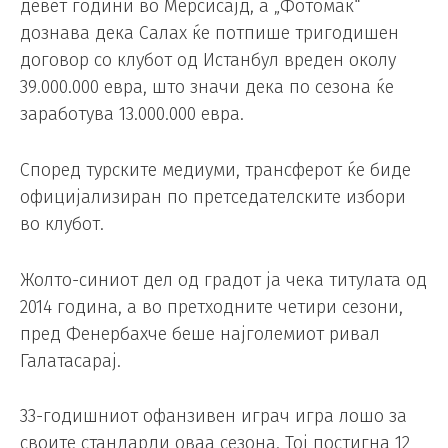
девет години во Мерсисајд, а „Фотомак“
дознава дека Салах ќе потпише тригодишен
договор со клубот од Истанбул вреден околу
39.000.000 евра, што значи дека по сезона ќе
заработува 13.000.000 евра.
Според турските медиуми, трансферот ќе биде
официјализиран по претседателските избори
во клубот.
Жолто-синиот дел од градот ја чека титулата од
2014 година, а во претходните четири сезони,
пред Фенербахче беше најголемиот ривал
Галатасарај.
33-годишниот офанзивен играч игра лошо за
своите стандарди оваа сезона. Тој постигна 12