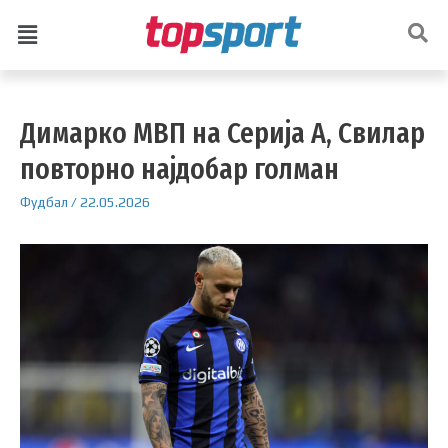
Димарко МВП на Серија А, Свилар
повторно најдобар голман
Фудбал
/
22.05.2026