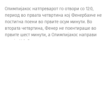
Олимпијакос натпреварот го отвори со 12:0,
период во првата четвртина кој Фенербахче не
постигна поени во првите осум минути. Во
втората четвртина, Фенер не поентираше во
првите шест минути, а Олимпијакос направи
серија 11:0. Во третата четвртина за нешто
помалку од четири минути, Олимпиајкос
направи 11:0.
Првата четвртина ја обележа Тајлер Дорси,
втората играчите од клупата Алекс Питерс и
Тајсон Ворд (овие двајца повторно белснаа во
последната четвртина), а третата мина во
знакот на актуелниот МВП, Саша Везенков кој
14 од своите 16 поени постигна во овој период.