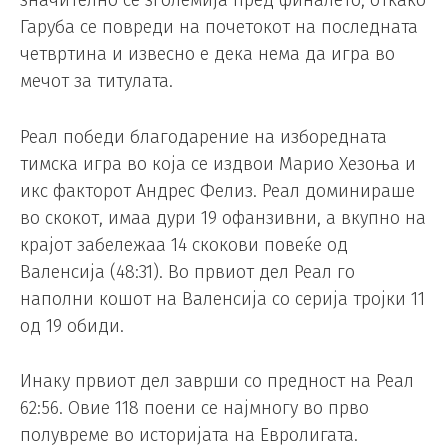
Гаруба се повреди на почетокот на последната
четвртина и извесно е дека нема да игра во
мечот за титулата.
Реал победи благодарение на изборедната
тимска игра во која се издвои Марио Хезоња и
икс факторот Андрес Фелиз. Реал доминираше
во скокот, имаа дури 19 офанзивни, а вкупно на
крајот забележаа 14 скокови повеќе од
Валенсија (48:31). Во првиот дел Реал го
наполни кошот на Валенсија со серија тројки 11
од 19 обиди.
Инаку првиот дел заврши со предност на Реал
62:56. Овие 118 поени се најмногу во прво
полувреме во историјата на Евролигата.