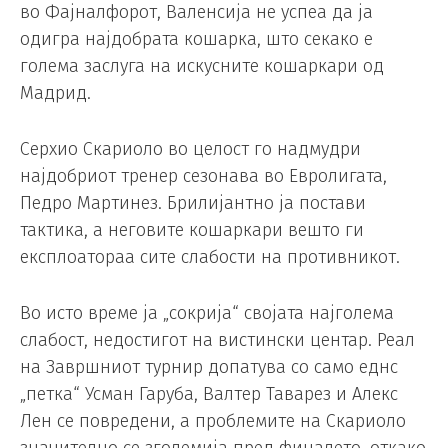
во Фајналфорот, Валенсија не успеа да ја
одигра најдобрата кошарка, што секако е
голема заслуга на искусните кошаркари од
Мадрид.
Серхио Скариоло во целост го надмудри
најдобриот тренер сезонава во Евролигата,
Педро Мартинез. Брилијантно ја постави
тактика, а неговите кошаркари вешто ги
експлоатораа сите слабости на противникот.
Во исто време ја „сокрија“ својата најголема
слабост, недостигот на вистински центар. Реал
на Завршниот турнир допатува со само еднс
„петка“ Усман Гаруба, Валтер Таварез и Алекс
Лен се повредени, а проблемите на Скариоло
значително се зголемија пред финалето, откако