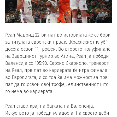
Реал Мадрид 22-ри пат во историјата ќе се бори
за титулата европски првак. „Краслскиот клуб“
досега освои 11 трофеи. Во второто полуфинале
на Завршниот турнир во Атина, Реал ја победи
Валенсија со 105:90. Серхио Скариоло, тренерот
на Реал, прв пат во кариерата ќе игра финале
во Евролигата, и со тоа ќе има можност за прв
пат да го освои овој трофеј, единствениот што
го нема во кариерата.
Реал стави крај на бајката на Валенсија.
Искуството ја победи младоста. На своето деби