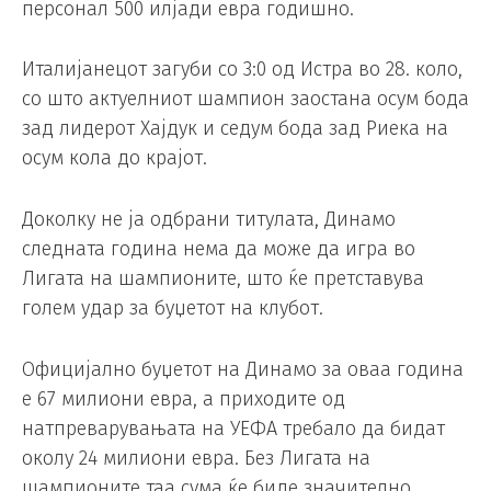
персонал 500 илјади евра годишно.
Италијанецот загуби со 3:0 од Истра во 28. коло,
со што актуелниот шампион заостана осум бода
зад лидерот Хајдук и седум бода зад Риека на
осум кола до крајот.
Доколку не ја одбрани титулата, Динамо
следната година нема да може да игра во
Лигата на шампионите, што ќе претставува
голем удар за буџетот на клубот.
Официјално буџетот на Динамо за оваа година
е 67 милиони евра, а приходите од
натпреварувањата на УЕФА требало да бидат
околу 24 милиони евра. Без Лигата на
шампионите таа сума ќе биде значително