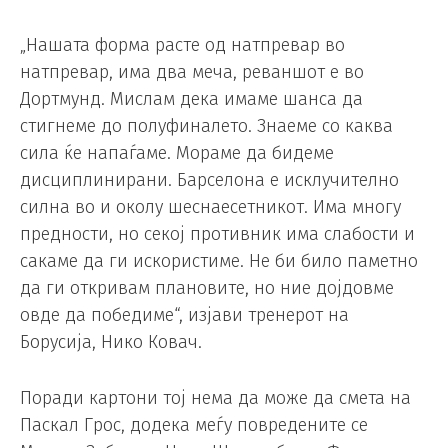
„Нашата форма расте од натпревар во
натпревар, има два меча, реваншот е во
Дортмунд. Мислам дека имаме шанса да
стигнеме до полуфиналето. Знаеме со каква
сила ќе напаѓаме. Мораме да бидеме
дисциплинирани. Барселона е исклучително
силна во и околу шеснаесетникот. Има многу
предности, но секој противник има слабости и
сакаме да ги искористиме. Не би било паметно
да ги откривам плановите, но ние дојдовме
овде да победиме“, изјави тренерот на
Борусија, Нико Ковач.
Поради картони тој нема да може да смета на
Паскал Грос, додека меѓу повредените се