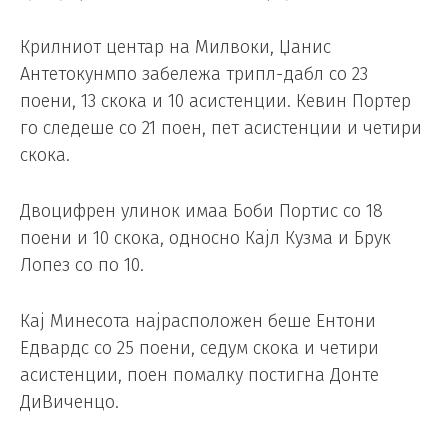
Крилниот центар на Милвоки, Џанис
Антетокунмпо забележа трипл-дабл со 23
поени, 13 скока и 10 асистенции. Кевин Портер
го следеше со 21 поен, пет асистенции и четири
скока.
Двоцифрен улинок имаа Боби Портис со 18
поени и 10 скока, односно Кајл Кузма и Брук
Лопез со по 10.
Кај Минесота најрасположен беше Ентони
Едвардс со 25 поени, седум скока и четири
асистенции, поен помалку постигна Донте
ДиВиченцо.