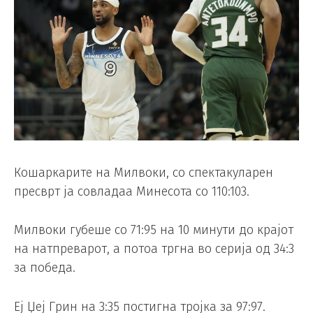
Кошаркарите на Милвоки, со спектакуларен
пресврт ја совладаа Минесота со 110:103.
Милвоки губеше со 71:95 на 10 минути до крајот
на натпреварот, а потоа тргна во серија од 34:3
за победа.
Еј Џеј Грин на 3:35 постигна тројка за 97:97.