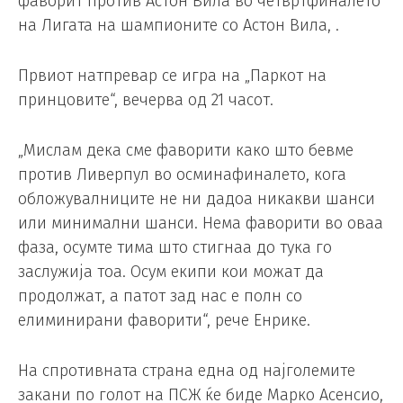
фаворит против Астон Вила во четвртфиналето
на Лигата на шампионите со Астон Вила, .
Првиот натпревар се игра на „Паркот на
принцовите“, вечерва од 21 часот.
„Мислам дека сме фаворити како што бевме
против Ливерпул во осминафиналето, кога
обложувалниците не ни дадоа никакви шанси
или минимални шанси. Нема фаворити во оваа
фаза, осумте тима што стигнаа до тука го
заслужија тоа. Осум екипи кои можат да
продолжат, а патот зад нас е полн со
елиминирани фаворити“, рече Енрике.
На спротивната страна една од најголемите
закани по голот на ПСЖ ќе биде Марко Асенсио,