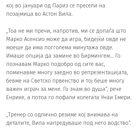
кој во јануари од Париз се пресели на
позајмица во Астон Вила.
„Тоа не ми пречи, напротив, ми се допаѓа што
Марко Асенсио може да игра, бидејќи овде не
моеше да има погголема минутажа овде.
Имаше опција да замине во Бирмингем… Го
познавам Марко подобро од сите вас,
поминавме многу заедно во репрезентацијата,
бевме на Светско првенство и тој беше многу
важен играч за мене. Го знам во душа“, рече
Енрике, а потоа го пофали колегата Унаи Емери.
„Тренер со одлично резиме кој внимава на
деталите, Вила напредуваше под него водство“.