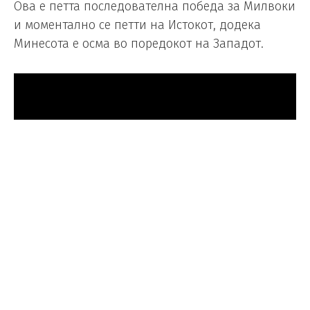
Ова е петта последователна победа за Милвоки
и моментално се петти на Истокот, додека
Минесота е осма во поредокот на Западот.