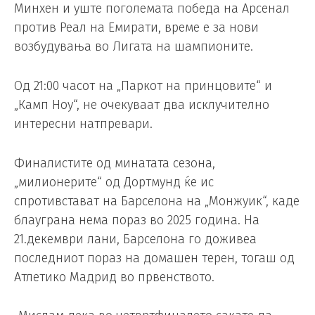
Минхен и уште поголемата победа на Арсенал
против Реал на Емирати, време е за нови
возбудувања во Лигата на шампионите.
Од 21:00 часот на „Паркот на принцовите“ и
„Камп Ноу“, не очекуваат два исклучително
интересни натпревари.
Финалистите од минатата сезона,
„милионерите“ од Дортмунд ќе ис
спротивстават на Барселона на „Монжуик“, каде
блауграна нема пораз во 2025 година. На
21.декември лани, Барселона го доживеа
последниот пораз на домашен терен, тогаш од
Атлетико Мадрид во првенството.