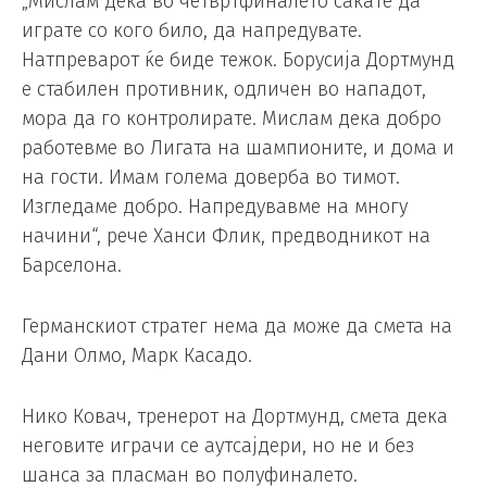
„Мислам дека во четвртфиналето сакате да
играте со кого било, да напредувате.
Натпреварот ќе биде тежок. Борусија Дортмунд
е стабилен противник, одличен во нападот,
мора да го контролирате. Мислам дека добро
работевме во Лигата на шампионите, и дома и
на гости. Имам голема доверба во тимот.
Изгледаме добро. Напредувавме на многу
начини“, рече Ханси Флик, предводникот на
Барселона.
Германскиот стратег нема да може да смета на
Дани Олмо, Марк Касадо.
Нико Ковач, тренерот на Дортмунд, смета дека
неговите играчи се аутсајдери, но не и без
шанса за пласман во полуфиналето.