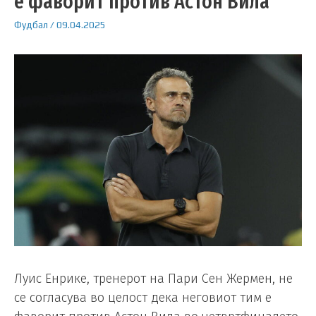
е фаворит против Астон Вила
Фудбал
/
09.04.2025
Луис Енрике, тренерот на Пари Сен Жермен, не
се согласува во целост дека неговиот тим е