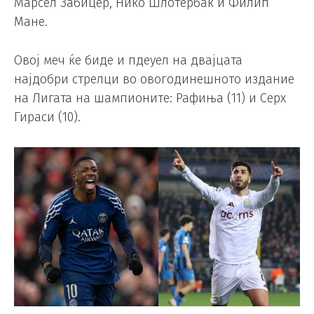
Марсел Забицер, Нико Шлотербак и Филип
Мане.
Овој меч ќе биде и пдеуел на двајцата
најдобри стрелци во овогодинешното издание
на Лигата на шампионите: Рафиња (11) и Серх
Гираси (10).