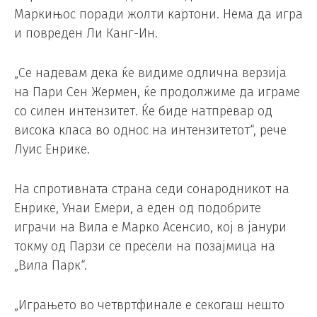
Маркињос поради жолти картони. Нема да игра
и повреден Ли Канг-Ин.
„Се надевам дека ќе видиме одлична верзија
на Пари Сен Жермен, ќе продолжиме да играме
со силен интензитет. Ќе биде натпревар од
висока класа во однос на интензитетот“, рече
Луис Енрике.
На спротивната страна седи сонародникот на
Енрике, Унаи Емери, а еден од подобрите
играчи на Вила е Марко Асенсио, кој в јанури
токму од Парзи се пресели на позајмица на
„Вила Парк“.
„Играњето во четвртфинале е секогаш нешто