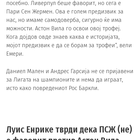
посебно. Ливерпул беше фаворит, но сега е
Пари Сен Жермен. Ова е голем предизвик за
нас, но имаме самодоверба, сигурно ќе има
можности. Астон Вила го освои овој трофеј.
Кога дојдов овде знаев каква е историјата,
мојот предизвик е да се борам за трофеи“, вели
Емери.
Даниел Мален и Андрес Гарсија не се пријавени
за Лигата на шампионите и нема да играат,
исто како повредениот Рос Баркли.
Луис Енрике тврди дека ПСЖ (не)