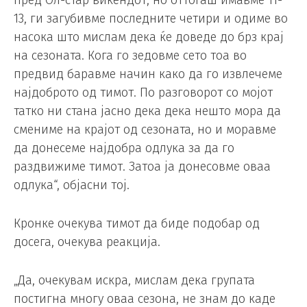
пред Ол-стар викендот, но оттогаш имавме 11-
13, ги загубивме последните четири и одиме во
насока што мислам дека ќе доведе до брз крај
на сезоната. Кога го зедовме сето тоа во
предвид баравме начин како да го извлечеме
најдоброто од тимот. По разговорот со мојот
татко ни стана јасно дека дека нешто мора да
смениме на крајот од сезоната, но и моравме
да донесеме најдобра одлука за да го
раздвижиме тимот. Затоа ја донесовме оваа
одлука“, објасни тој.
Кронке очекува тимот да биде подобар од
досега, очекува реакција.
„Да, очекувам искра, мислам дека групата
постигна многу оваа сезона, не знам до каде