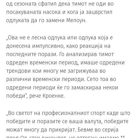
од сезоната сфатил дека тимот не оди во
посакуваната насока и кога ја зацврстил
одлуката да го замени Мелоун.
„Ова не е лесна одлука или одлука која е
донесена импулсивно, како реакција на
последните порази. Го анализирав тимот
одреден временски период, имаше одредени
трендови кои многу ме загрижуваа во
различни временски периоди. Сето тоа во
одредени периоди ќе го замаскираа некои
победи”, рече Кроенке.
„Во светот на професионалниот спорт каде што
победите и поразите се ваша валута, победите
можат многу да прикријат. Бевме во серија