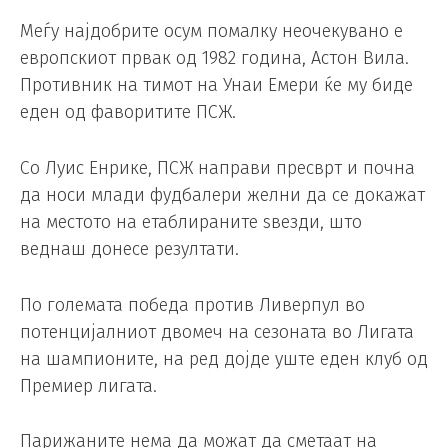
Меѓу најдобрите осум помалку неочекувано е
европскиот првак од 1982 година, Астон Вила.
Противник на тимот на Унаи Емери ќе му биде
еден од фаворитите ПСЖ.
Со Луис Енрике, ПСЖ направи пресврт и почна
да носи млади фудбалери желни да се докажат
на местото на етаблираните ѕвезди, што
веднаш донесе резултати.
По големата победа против Ливерпул во
потенцијалниот двомеч на сезоната во Лигата
на шампионите, на ред дојде уште еден клуб од
Премиер лигата.
Парижаните нема да можат да сметаат на