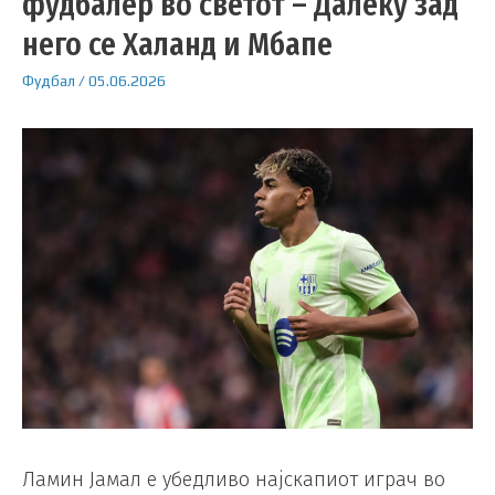
фудбалер во светот – Далеку зад
него се Халанд и Мбапе
Фудбал
/
05.06.2026
Ламин Јамал ​​е убедливо најскапиот играч во