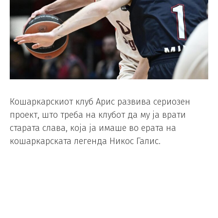
Кошаркарскиот клуб Арис развива сериозен
проект, што треба на клубот да му ја врати
старата слава, која ја имаше во ерата на
кошаркарската легенда Никос Галис.
Нов тренер на клубот е актуелниот селектор на
Грција, Василис Спанулс, а како што пишуваат
грчките медиуми, прв засилување во новата
ера треба да биде македонскиот