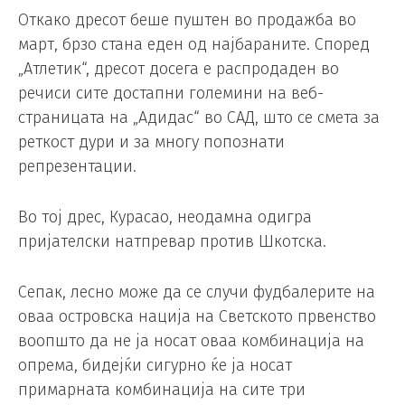
Откако дресот беше пуштен во продажба во
март, брзо стана еден од најбараните. Според
„Атлетик“, дресот досега е распродаден во
речиси сите достапни големини на веб-
страницата на „Адидас“ во САД, што се смета за
реткост дури и за многу попознати
репрезентации.
Во тој дрес, Курасао, неодамна одигра
пријателски натпревар против Шкотска.
Сепак, лесно може да се случи фудбалерите на
оваа островска нација на Светското првенство
воопшто да не ја носат оваа комбинација на
опрема, бидејќи сигурно ќе ја носат
примарната комбинација на сите три