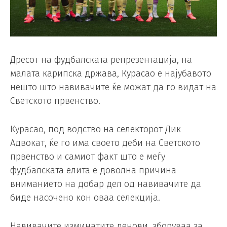
Дресот на фудбалската репрезентација, на
малата карипска држава, Курасао е најубавото
нешто што навивачите ќе можат да го видат на
Светското првенство.
Курасао, под водство на селекторот Дик
Адвокат, ќе го има своето деби на Светското
првенство и самиот факт што е меѓу
фудбалската елита е доволна причина
вниманието на добар дел од навивачите да
биде насочено кон оваа селекција.
Навивачите изминатите денови, зборуваа за