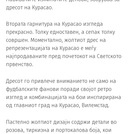
дресот на Курасао.
Втората гарнитура на Курасао изгледа
прекрасно. Толку едноставен, а сепак толку
совршен. Моментално, жолтиот дрес на
репрезентацијата на Курасао е меѓу
најпродаваните пред почетокот на Светското
првенство.
Дресот го привлече вниманието не само на
фудбалските фанови поради својот ретро
изглед и комбинацијата на бои инспирирана
од главниот град на Курасао, Вилемстад.
Пастелно жолтиот дизајн содржи детали во
розова, тиркизна и портокалова боја, кои