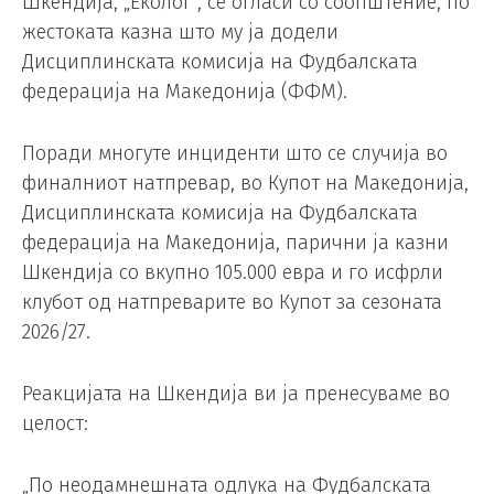
Шкендија, „Еколог“, се огласи со соопштение, по
жестоката казна што му ја додели
Дисциплинската комисија на Фудбалската
федерација на Македонија (ФФМ).
Поради многуте инциденти што се случија во
финалниот натпревар, во Купот на Македонија,
Дисциплинската комисија на Фудбалската
федерација на Македонија, парични ја казни
Шкендија со вкупно 105.000 евра и го исфрли
клубот од натпреварите во Купот за сезоната
2026/27.
Реакцијата на Шкендија ви ја пренесуваме во
целост:
„По неодамнешната одлука на Фудбалската