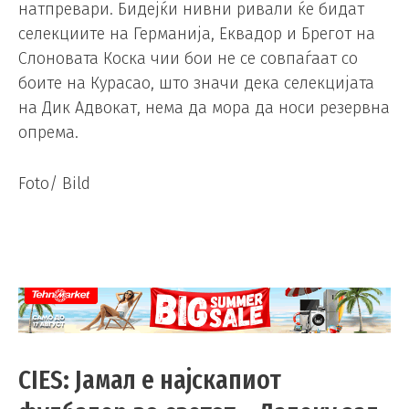
натпревари. Бидејќи нивни ривали ќе бидат
селекциите на Германија, Еквадор и Брегот на
Слоновата Коска чии бои не се совпаѓаат со
боите на Курасао, што значи дека селекцијата
на Дик Адвокат, нема да мора да носи резервна
опрема.
Foto/ Bild
CIES: Јамал е најскапиот