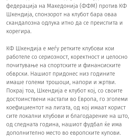
федерација на Македонија (ФФМ) против КФ
Шкендија, спонзорот на клубот бара оваа
скандалозна одлука итно да се преиспита и
корегира.
КФ Шкендија е меѓу ретките клубови кои
работеле со сериозност, коректност и целосно
почитување на спортските и финансиските
обврски. Нашиот придонес низ годините
имаше големи трошоци, напори и жртви.
Покрај тоа, Шкендија е клубот кој, со своите
достоинствени настапи во Европа, го зголеми
коефициентот на лигата, од кој имаат корист
сите локални клубови и благодарение на што,
од следната година, нашиот фудбал ќе има
дополнително место во европските купови.