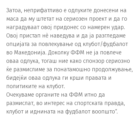
Затоа, неприфатливо е одлуките донесени на
маса да му штетат на сериозен проект и да го
наградуваат овој придонес со намерен удар.
Овој пристап нè наведува и да ја разгледаме
опцијата за повлекување од клубот/фудбалот
во Македонија. Доколку ФФМ не ја повлече
оваа одлука, тогаш ние како спонзор сериозно
ќе размислиме за понатамошно продолжување,
бидејќи оваа одлука ги крши правата и
политиките на клубот.
Очекуваме органите на ФФМ итно да
размислат, во интерес на спортската правда,
клубот и иднината на фудбалот воопшто“.