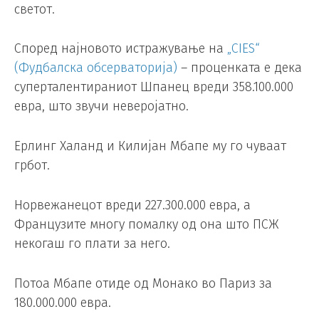
светот.
Според најновото истражување на
„CIES“
(Фудбалска обсерваторија)
– проценката е дека
суперталентираниот Шпанец вреди 358.100.000
евра, што звучи неверојатно.
Ерлинг Халанд и Килијан Мбапе му го чуваат
грбот.
Норвежанецот вреди 227.300.000 евра, а
Французите многу помалку од она што ПСЖ
некогаш го плати за него.
Потоа Мбапе отиде од Монако во Париз за
180.000.000 евра.