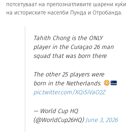
потсетуваат на препознатливите шарени куќи
на историските населби Пунда и Отробанда.
Tahith Chong is the ONLY
player in the Curaçao 26 man
squad that was born there
The other 25 players were
born in the Netherlands.
pic.twitter.com/XQi5iVaO2Z
— World Cup HQ
(@WorldCup26HQ)
June 3, 2026