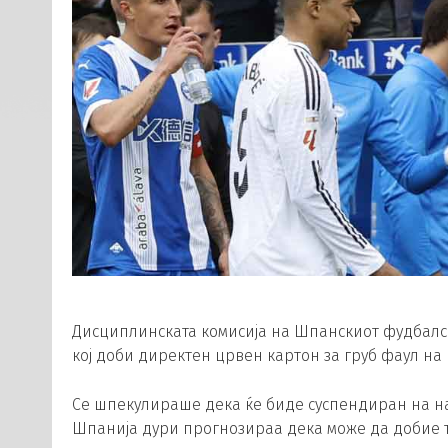
Дисциплинската комисија на Шпанскиот фудбалски
кој доби директен црвен картон за груб фаул на
Се шпекулираше дека ќе биде суспендиран на на
Шпанија дури прогнозираа дека може да добие 