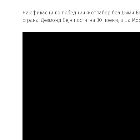
Најефикасни во победничкиот табор беа Џими Бат
страна, Дезмонд Бејн постигна 30 поени, а Џа Мо