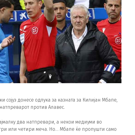
 сојуз донесе одлука за казната за Килијан Мбапе,
 натпреварот против Алавес.
јмалку два натпревари, а некои медиуми во
три или четири меча. Но… Мбапе ќе пропушти само