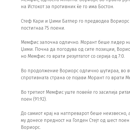
на Истокот за противник ќе го има Бостон.
Стеф Кари и Џими Батлер го предводеа Вориорс д
постигнаа 75 поени.
Мемфис започна одлично. Морант беше лидер на ти
Џими. Почна да погодува од сите позиции, Ворио
но Мемфис го врати резултатот со серија од 7:0.
Во продолжение Вориорс одлично шутираа, во вт
спротивната страна се појави Морант го врати 
Во третиот Мемфис уште повеќе го засилија рита
поен (91:92).
До самиот крај на натпреварот беше неизвесно, а 
му донесе предност на Голден Стејт од шест по
Вориорс.