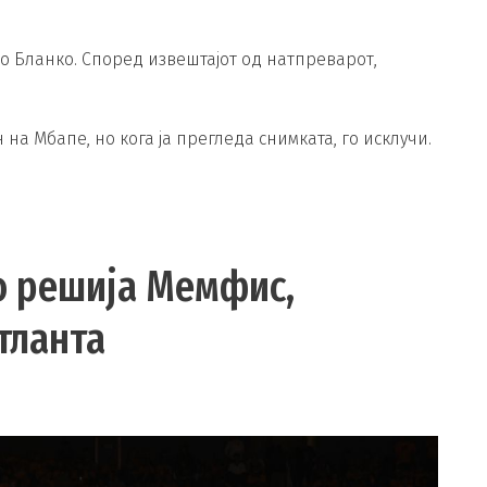
о Бланко. Според извештајот од натпреварот,
на Мбапе, но кога ја прегледа снимката, го исклучи.
го решија Мемфис,
тланта