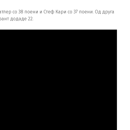
лер со 38 поени и Стеф Кари со 37 поени. Од друга
рант додаде 22.