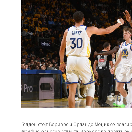
Голден стејт Вориорс и Орландо Меџик се пласир
Мемфис, односно Атланта. Вориорс во првата рун