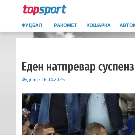
ФУДБАЛ
РАКОМЕТ
КОШАРКА
АВТО
Еден натпревар суспенз
Фудбал
/
16.04.2025