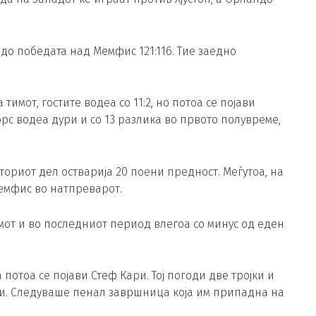
о победата над Мемфис 121:116. Тие заедно
мот, гостите водеа со 11:2, но потоа се појави
рс водеа дури и со 13 разлика во првото полувреме,
ориот дел остварија 20 поени предност. Меѓутоа, на
Мемфис во натпреварот.
мот и во последниот период влегоа со минус од еден
потоа се појави Стеф Кари. Тој погоди две тројки и
ени. Следуваше пенал завршница која им припадна на