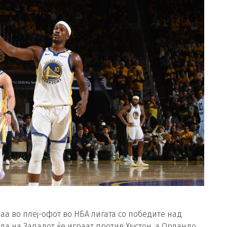
аа во плеј-офот во НБА лигата со победите над
да на Западот ќе играат против Хјустон, а Орландо