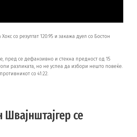
кс со резултат 120:95 и закажа дуел со Бостон
, пред се дефанзивно и стекна предност од 15
топи разликата, но не успеа да избори нешто повеќе.
ротивникот со 41:22.
н Швајнштајгер се