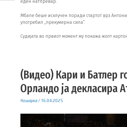
еден натпревар.
Мбапе беше исклучен поради стартот врз Антони
употребил „прекумерна сила“.
Судијата во првиот момент му покажа жолт картон 
(Видео) Кари и Батлер 
Орландо ја декласира А
Кошарка
/
16.04.2025