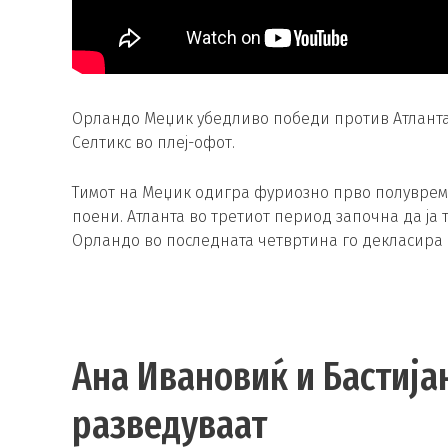
Орландо Меџик убедливо победи против Атланта Хо
Селтикс во плеј-офот.
Тимот на Меџик одигра фуриозно прво полувреме
поени. Атланта во третиот период започна да ја 
Орландо во последната четвртина го декласира п
Ана Ивановиќ и Бастија
разведуваат