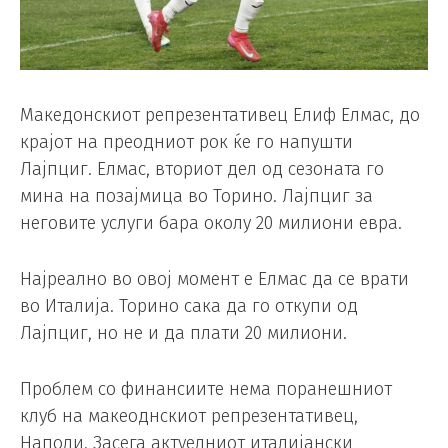
Македонскиот репрезентативец Елиф Елмас, до
крајот на преодниот рок ќе го напушти
Лајпциг. Елмас, вториот дел од сезоната го
мина на позајмица во Торино. Лајпциг за
неговите услуги бара околу 20 милиони евра.
Најреално во овој момент е Елмас да се врати
во Италија. Торино сака да го откупи од
Лајпциг, но не и да плати 20 милиони.
Проблем со финансиите нема поранешниот
клуб на макеоднскиот репрезентативец,
Наполи. Засега актуелниот италијански