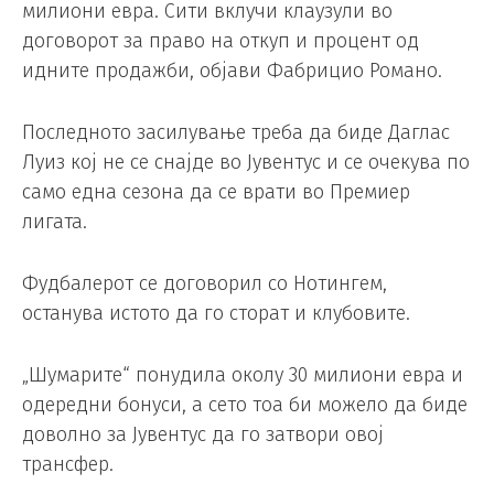
милиони евра. Сити вклучи клаузули во
договорот за право на откуп и процент од
идните продажби, објави Фабрицио Романо.
Последното засилување треба да биде Даглас
Луиз кој не се снајде во Јувентус и се очекува по
само една сезона да се врати во Премиер
лигата.
Фудбалерот се договорил со Нотингем,
останува истото да го сторат и клубовите.
„Шумарите“ понудила околу 30 милиони евра и
одередни бонуси, а сето тоа би можело да биде
доволно за Јувентус да го затвори овој
трансфер.