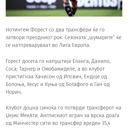
Нотингем Форест со два трансфери ќе го
затвори преодниот рок. Сезоната „шумарите“ ќе
се натпреваруваат во Лига Европа.
Горест досега го напуштија Еланга, Данило,
Соса; Тарнер и Омобамиделе, а во клубот
пристигнаа Хачисон од Ипсвич, Ендоје од
Болоња, Хесус и Куња од Ботафого и Ган од
Норич.
Клубот доцна синоќа го потврди трансферот на
Џејмс МекАти. Англискиот играч за врска доаѓа
од Манчестер сити во трансфер вреден 35,4