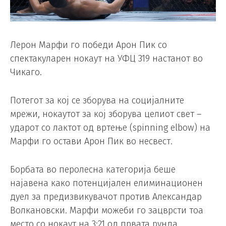
Лерон Марфи го победи Арон Пик со
спектакуларен нокаут на УФЦ 319 настанот во
Чикаго.
Потегот за кој се зборува на социјалните
мрежи, нокаутот за кој зборува целиот свет –
ударот со лактот од вртење (spinning elbow) на
Марфи го остави Арон Пик во несвест.
Борбата во перолесна категорија беше
најавена како потенцијален елиминационен
дуел за предизвикувачот против Александар
Волкановски. Марфи можеби го зацврсти тоа
место со нокаут на 3:21 од првата рунда.