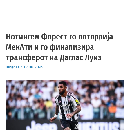
Нотингем Форест го потврдија
МекАти и го финализира
трансферот на Даглас Луиз
Фудбал
/
17.08.2025