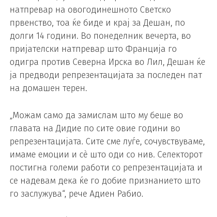
натпревар на овогодинешното Светско
првенство, тоа ќе биде и крај за Дешан, по
долги 14 години. Во понеделник вечерта, во
пријателски натпревар што Франција го
одигра против Северна Ирска во Лил, Дешан ќе
ја предводи репрезентацијата за последен пат
на домашен терен.
„Можам само да замислам што му беше во
главата на Дидие по сите овие години во
репрезентацијата. Сите сме луѓе, сочувствуваме,
имаме емоции и сè што оди со нив. Селекторот
постигна големи работи со репрезентацијата и
се надевам дека ќе го добие признанието што
го заслужува“, рече Адиен Рабио.