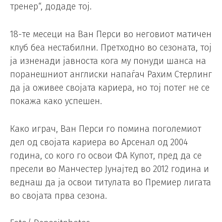
тренер“, додаде тој.
18-те месеци на Ван Перси во неговиот матичен
клуб беа нестабилни. Претходно во сезоната, тој
ја изненади јавноста кога му понуди шанса на
поранешниот англиски напаѓач Рахим Стерлинг
да ја оживее својата кариера, но тој потег не се
покажа како успешен.
Како играч, Ван Перси го помина поголемиот
дел од својата кариера во Арсенал од 2004
година, со кого го освои ФА Купот, пред да се
пресели во Манчестер Јунајтед во 2012 година и
веднаш да ја освои титулата во Премиер лигата
во својата прва сезона.