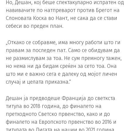
Но, Дешан, кој беше спектакуларно испратен од
навивачите по натпреварот против Брегот на
Слоновата Коска во Нант, не сака да се стави
себеси во преден план.
„Откако се собравме, има многу работи што ги
правам за последен пат. Само се обидувам да
не размислувам за тоа. Не сум премногу тажен,
но нема ни да бидам среќен за сето тоа. Она
што ми е важно сега е далеку од мојот личен
случај и целата приказна.“
Дешан ја предводеше Франција до светкста
титула во 2018 година, до финалето на
претходното Светско првенство, како и до
финалето на Европското првенство во 2016 и
титулата во Лигата на нации во 2021 година.