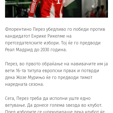
Флорентино Перез убедливо го победи против
кандидатот Енрике Рикелме на
претседателските избори. Тој ќе го предводи
Реал Мадрид до 2030 година.
Перез, во првото обраќање на навивачите им ја
вети 16-та титула европски првак и потврди
дека Жозе Мурињо ќе го предводи тимот
наредната сезона.
Сега, Перез треба да исполни уште едно
ветување. Да донесе голема ѕвезда во клубот.
Пред изборите се шпекулираше дека клубот ќе