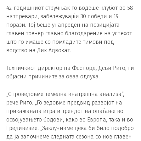
42-годишниот стручњак го водеше клубот во 58
натпревари, забележувајќи 30 победи и 19
порази. Тој беше унапреден на позицијата
главен тренер главно благодарение на успехот
што го имаше со помладите тимови под
водство на Дик Адвокат.
Техничкиот директор на Феенорд, Деви Риго, ги
објасни причините за оваа одлука.
„Спроведовме темелна внатрешна анализа“,
рече Риго. „Го зедовме предвид развојот на
прикажаната игра и трендот на опаѓање во
освојувањето бодови, како во Европа, така и во
Ередивизие. „Заклучивме дека би било подобро
да ја започнеме следната сезона со нов главен