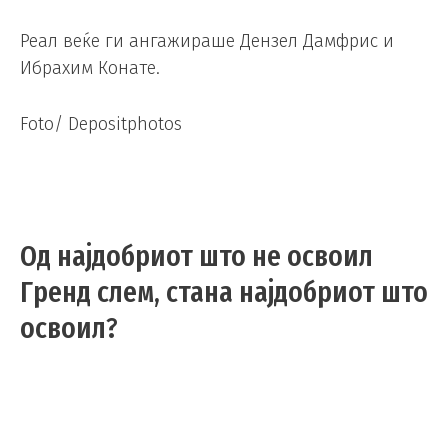
Реал веќе ги ангажираше Дензел Дамфрис и
Ибрахим Конате.
Foto/ Depositphotos
Од најдобриот што не освоил
Гренд слем, стана најдобриот што
освоил?
Микс
/
08.06.2026