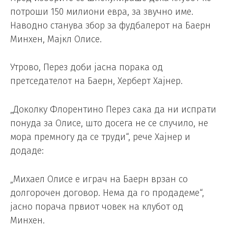
потроши 150 милиони евра, за звучно име.
Наводно станува збор за фудбалерот на Баерн
Минхен, Мајкл Олисе.
Утрово, Перез доби јасна порака од
претседателот на Баерн, Херберт Хајнер.
„Доколку Флорентино Перез сака да ни испрати
понуда за Олисе, што досега не се случило, не
мора премногу да се труди“, рече Хајнер и
додаде:
„Михаел Олисе е играч на Баерн врзан со
долгорочен договор. Нема да го продадеме“,
јасно порача првиот човек на клубот од
Минхен.