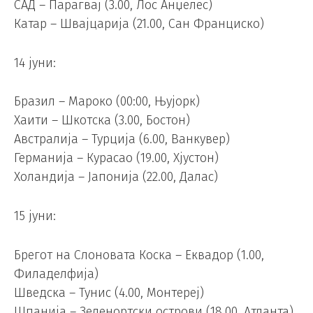
САД – Парагвај (3.00, Лос Анџелес)
Катар – Швајцарија (21.00, Сан Франциско)
14 јуни:
Бразил – Мароко (00:00, Њујорк)
Хаити – Шкотска (3.00, Бостон)
Австралија – Турција (6.00, Ванкувер)
Германија – Курасао (19.00, Хјустон)
Холандија – Јапонија (22.00, Далас)
15 јуни:
Брегот на Слоновата Коска – Еквадор (1.00,
Филаделфија)
Шведска – Тунис (4.00, Монтереј)
Шпанија – Зеленортски острови (18.00, Атланта)