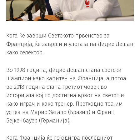
Кога ќе заврши Светското првенство за
Франција, ќе заврши и улогата на Дидие Дешан
како селектор.
Во 1998 година, Дидие Дешан стана светски
шампион како капитен на Франција, а потоа
во 2018 година стана третиот човек во
историјата кој го достигна врвот на светот и
како играч и како тренер. Претходно тоа им
успеа на Марио Загало (Бразил) и Франц
Бејкенбауер (Германија).
Кога Франција ќе го одигра последниот