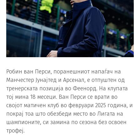
Робин ван Перси, поранешниот напаѓач на
Манчестер Јунајтед и Арсенал, е отпуштен од
тренерската позиција во Феенорд. На клупата
тој мина 18 месеци. Ван Перси се врати во
својот матичен клуб во февруари 2025 година, и
покрај тоа што обезбеди место во Лигата на
шампионите, си замина по сезона без освоен
трофеј.