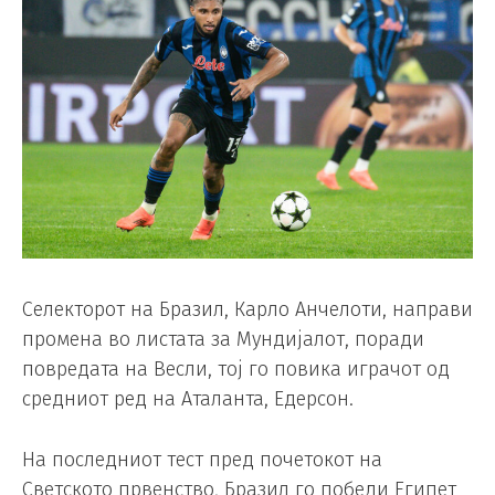
Селекторот на Бразил, Карло Анчелоти, направи
промена во листата за Мундијалот, поради
повредата на Весли, тој го повика играчот од
средниот ред на Аталанта, Едерсон.
На последниот тест пред почетокот на
Светското првенство, Бразил го победи Египет