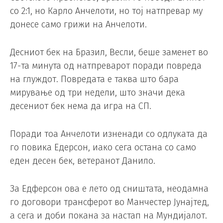
со 2:1, но Карло Анчелоти, но тој натпревар му
донесе само грижи на Анчелоти.
Десниот бек на Бразил, Весли, беше заменет во
17-та минута од натпреварот поради повреда
на глуждот. Повредата е таква што бара
мирување од три недели, што значи дека
десениот бек нема да игра на СП.
Поради тоа Анчелоти изненади со одлуката да
го повика Едерсон, иако сега остана со само
еден десен бек, ветеранот Данило.
За Едферсон ова е лето од сништата, неодамна
го договори трансферот во Манчестер Јунајтед,
а сега и доби покана за настап на Мундијалот.