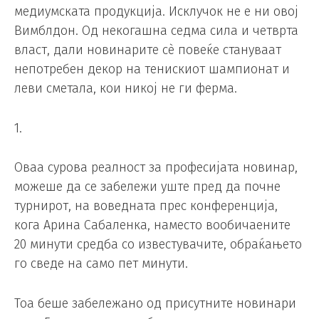
медиумската продукција. Исклучок не е ни овој
Вимблдон. Од некогашна седма сила и четврта
власт, дали новинарите сè повеќе стануваат
непотребен декор на тенискиот шампионат и
леви сметала, кои никој не ги ферма.
1.
Оваа сурова реалност за професијата новинар,
можеше да се забележи уште пред да почне
турнирот, на воведната прес конференција,
кога Арина Сабаленка, наместо вообичаените
20 минути средба со известувачите, обраќањето
го сведе на само пет минути.
Тоа беше забележано од присутните новинари