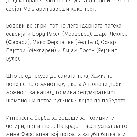
додека бранителот на титулата Ландо Норис со
својот Мекларен заврши како трет.
Бодови во спринтот на легендарната патека
освоија и Џорџ Расел (Мерцедес), Шарл Леклер
(Ферари), Макс Ферстапен (Ред Бул), Оскар
Пајстри (Мекларен) и Лијам Лосон (Рејсинг
Булс).
Што се однесува до самата трка, Хамилтон
водеше до осумиот круг, кога Антонели доби
можност за напад, го мина седумкратниот
шампион и потоа рутински дојде до победата.
Интересна борба за водеше за позициите
четири, пет и шест. На крајот Расел успеа да го
мине Ферстапен, кој потоа ја загуби битката и