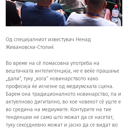
Од специјалниот известувач Ненад
Живановски-Столиќ
Во време на сè помасовна употреба на
вештачката интелигенција, не е веќе прашање
„дали“, туку „кога“ новинарството како
професија ќе исчезне од медиумската сцена.
Барем она традиционалното новинарство, па и
актуелново дигитално, во кое човекот сè уште е
во средина на медиумите. Контурите на тие
тенденции не само што можат да се насетат,
туку секојдневно можат и јасно да се видат во