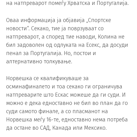
на натпреварот помеѓу Хрватска и Португалија.
Оваа информација ја објавија „Спортске
новости“. Секако, тие ја поврзуваат со
натпреварот, а според тие наводи, Колина не
бил задоволен од одлуката на Есекс, да досуди
пенал за Португалија. Но, постои и
алтернативно толкување.
Норвешка се квалификуваше за
осминафиналето и тоа секако ги ограничува
натпреварите што Ескас можеше да ги суди. И
можно е дека едноставно не бил во план да го
суди самото финале, а со пласманот на
Норвешка меѓу 16-те, едноставно нема потреба
да остане во САД, Канада или Мексико.