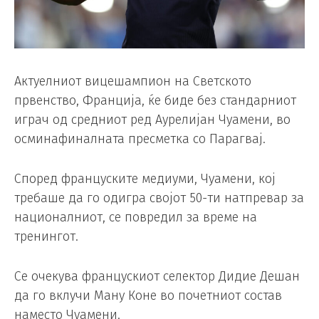
Актуелниот вицешампион на Светското
првенство, Франција, ќе биде без стандарниот
играч од средниот ред Аурелијан Чуамени, во
осминафиналната пресметка со Парагвај.
Според француските медиуми, Чуамени, кој
требаше да го одигра својот 50-ти натпревар за
националниот, се повредил за време на
тренингот.
Се очекува францускиот селектор Дидие Дешан
да го вклучи Ману Коне во почетниот состав
наместо Чуамени.