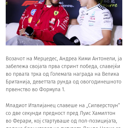
Возачот на Мерцедес, Андреа Кими Антонели, ја
забележа својата прва спринт победа, славејќи
во првата трка од Големата награда на Велика
Британија, деветтата рунда од овогодинешното
првенство во Формула 1.
Младиот Италијанец славеше на „Силверстоун“
со две секунди предност пред Луис Хамилтон
во Ферари, кој стартуваше од пол-позицијата,