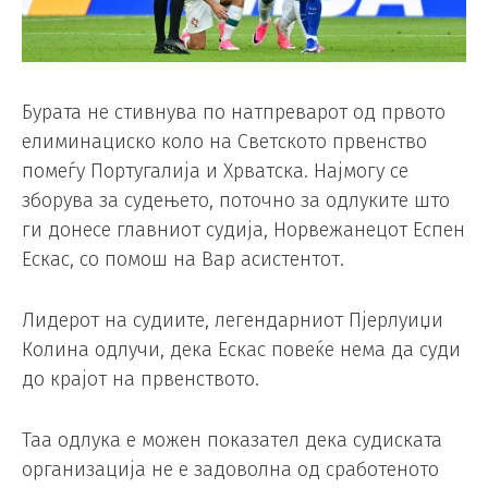
Бурата не стивнува по натпреварот од првото
елиминациско коло на Светското првенство
помеѓу Португалија и Хрватска. Најмогу се
зборува за судењето, поточно за одлуките што
ги донесе главниот судија, Норвежанецот Еспен
Ескас, со помош на Вар асистентот.
Лидерот на судиите, легендарниот Пјерлуиџи
Колина одлучи, дека Ескас повеќе нема да суди
до крајот на првенството.
Таа одлука е можен показател дека судиската
организација не е задоволна од сработеното