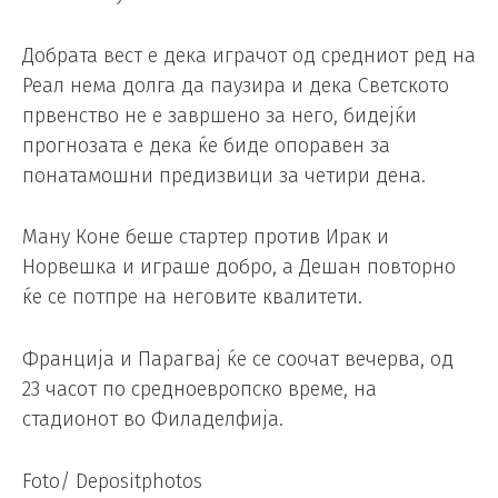
Добрата вест е дека играчот од средниот ред на
Реал нема долга да паузира и дека Светското
првенство не е завршено за него, бидејќи
прогнозата е дека ќе биде опоравен за
понатамошни предизвици за четири дена.
Ману Коне беше стартер против Ирак и
Норвешка и играше добро, а Дешан повторно
ќе се потпре на неговите квалитети.
Франција и Парагвај ќе се соочат вечерва, од
23 часот по средноевропско време, на
стадионот во Филаделфија.
Foto/ Depositphotos