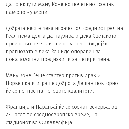
да го вклучи Ману Коне во почетниот состав
наместо Чуамени.
Добрата вест е дека играчот од средниот ред на
Реал нема долга да паузира и дека Светското
првенство не е завршено за него, бидејќи
прогнозата е дека ќе биде опоравен за
понатамошни предизвици за четири дена.
Ману Коне беше стартер против Ирак и
Норвешка и играше добро, а Дешан повторно
ќе се потпре на неговите квалитети.
Франција и Парагвај ќе се соочат вечерва, од
23 часот по средноевропско време, на
стадионот во Филаделфија.