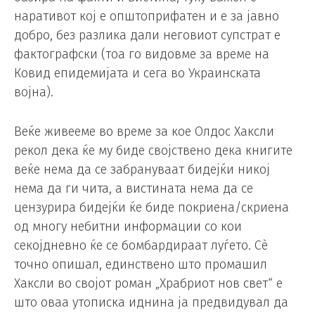
наративот кој е општоприфатен и е за јавно
добро, без разлика дали неговиот супстрат е
фактографски (тоа го видовме за време на
Ковид епидемијата и сега во Украинската
војна).
Веќе живееме во време за кое Олдос Хаксли
рекол дека ќе му биде својствено дека книгите
веќе нема да се забрануваат бидејќи никој
нема да ги чита, а вистината нема да се
цензурира бидејќи ќе биде покриена/скриена
од многу небитни информации со кои
секојдневно ќе се бомбардираат луѓето. Сè
точно опишал, единствено што промашил
Хаксли во својот роман „Храбриот нов свет“ е
што оваа утописка иднина ја предвидувал да