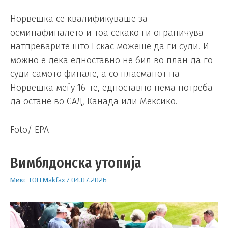
Норвешка се квалификуваше за
осминафиналето и тоа секако ги ограничува
натпреварите што Ескас можеше да ги суди. И
можно е дека едноставно не бил во план да го
суди самото финале, а со пласманот на
Норвешка меѓу 16-те, едноставно нема потреба
да остане во САД, Канада или Мексико.
Foto/ EPA
Вимблдонска утопија
Микс
ТОП
Makfax
/
04.07.2026