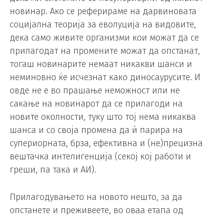
новинар. Ако се реферираме на дарвиновата
социјална теорија за еволуција на видовите,
дека само живите организми кои можат да се
прилагодат на промените можат да опстанат,
тогаш новинарите немаат никакви шанси и
неминовно ќе исчезнат како диносаурусите. И
овде не е во прашање неможност или не
сакање на новинарот да се прилагоди на
новите околности, туку што тој нема никаква
шанса и со своја промена да ѝ парира на
супериорната, брза, ефективна и (не)прецизна
вештачка интелигенција (секој кој работи и
греши, па така и АИ).
Прилагодувањето на новото нешто, за да
опстанете и преживеете, во оваа етапа од