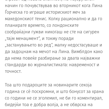
начин го почувствував во вторникот кога Лина
Ѓорческа го играше историскиот меч за
македонскиот тенис. Колку рационално и да го
планирате времето, со лондонските
сообраќајни гужви никогаш не сте на сигурен
„тајм менаџмент“, и токму поради
„застанувањето во ред“, малку недостасуваше и
да задоцнам на мечот на Лина. Вимблдон како
да нема повеќе разбирање за двата најважни
стандарди во журналистиката: навременост и
точност.
Тоа што подароците за новинарите секоја
година се сè поскромни, и што бонусот за храна
со години не се зголемил, не би го коментирал,
бидејќи тоа е добра волја, а не обврска на