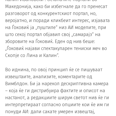
Македонија, како би избегнале да го пренесат
разговорот од конкурентскиот портал, но,
веројатно, и поради кликбеит интерес, изјавата
на Ѓоковиќ ја „пуштиле“ низ АИ моделите, при
што секој портал објавил свој „самарајз“ на
зборовите на Ѓоковиќ. Еден од нив беше:
„Ѓоковиќ најави спектакуларен тениски меч во
Скопје со Лина и Калин“.
Во иднина, по овој принцип ќе се пишуваат
извештаите, анализите, коментарите од
Вимблдон. Би ја нарекол дескриптивна камера
– која ќе ги дистрибуира фактите и описот на
настанот, а редакциите ширум светот нив ќе ги
интерпретираат согласно опциите кои ќе им ги
понуди АИ: дали сакате умерен извештај,