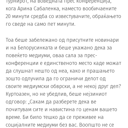
турнирот, на воведната прес конференција,
кога Арина Сабаленка, наместо вообичаените
20 минути средба со известувачите, обраќањето
го сведе на само пет минути.
Тоа беше забележано од присутните новинари
и на Белорусинката и беше укажано дека за
повеќето медиуми, оваа сала за прес-
конференции е единственото место каде можат
да слушнат нешто од неа, како и прашањето
зошто одлучила да го ограничи делот од
своите медиумски обврски, а не некој друг дел?
Куртоазен, но не убедлив, беше нејзиниот
одговор: „Сакам да разберете дека ве
почитувам сите и навистина го ценам вашето
време. Би било тешко да се преживее на
социјалните медиуми без вас. Воопшто не се