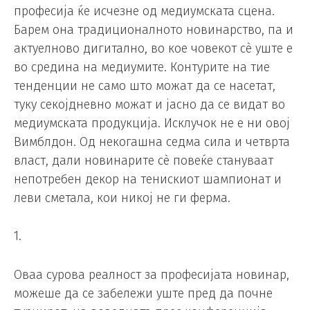
професија ќе исчезне од медиумската сцена.
Барем она традиционалното новинарство, па и
актуелново дигитално, во кое човекот сè уште е
во средина на медиумите. Контурите на тие
тенденции не само што можат да се насетат,
туку секојдневно можат и јасно да се видат во
медиумската продукција. Исклучок не е ни овој
Вимблдон. Од некогашна седма сила и четврта
власт, дали новинарите сè повеќе стануваат
непотребен декор на тенискиот шампионат и
леви сметала, кои никој не ги ферма.
1.
Оваа сурова реалност за професијата новинар,
можеше да се забележи уште пред да почне