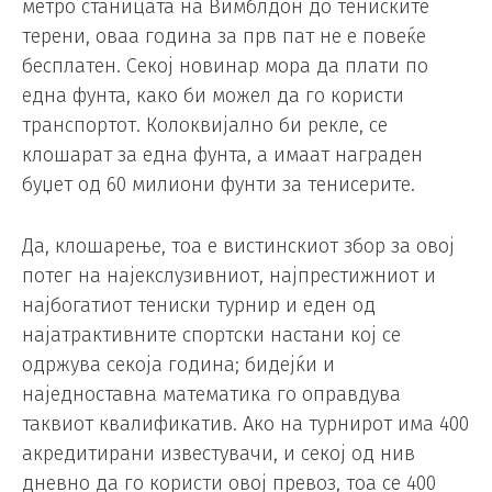
метро станицата на Вимблдон до тениските
терени, оваа година за прв пат не е повеќе
бесплатен. Секој новинар мора да плати по
една фунта, како би можел да го користи
транспортот. Колоквијално би рекле, се
клошарат за една фунта, а имаат награден
буџет од 60 милиони фунти за тенисерите.
Да, клошарење, тоа е вистинскиот збор за овој
потег на најекслузивниот, најпрестижниот и
најбогатиот тениски турнир и еден од
најатрактивните спортски настани кој се
одржува секоја година; бидејќи и
наједноставна математика го оправдува
таквиот квалификатив. Ако на турнирот има 400
акредитирани известувачи, и секој од нив
дневно да го користи овој превоз, тоа се 400