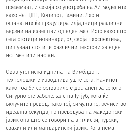
преземаат, и секоја со употреба на АИ моделите
како Чет ЏПТ, Копилот, Гемини, Лео и
останатите ќе продуцира илјадници различни
верзии на извештаи од еден меч. Исто како што
сега стотици новинари, од своја перспектива,
пишуваат стотици различни текстови за еден
ист меч или настан.
Оваа утописка иднина на Вимблдон,
технолошки е изводлива уште сега. Начинот
како тоа би се остварило е достапен за секого.
Сигурно сте забележале на Јутјуб, кога ќе
вклучите превод, како тој, симултано, речиси во
идеална секунда, го преведува на македонски
јазик она што се говори на англиски, турски,
свахили или мандарински јазик. Кога нема