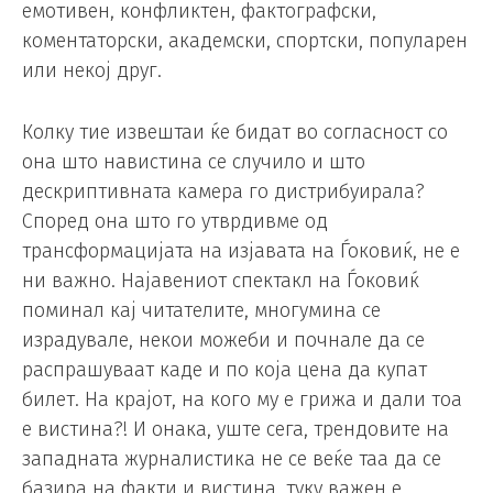
емотивен, конфликтен, фактографски,
коментаторски, академски, спортски, популарен
или некој друг.
Колку тие извештаи ќе бидат во согласност со
она што навистина се случило и што
дескриптивната камера го дистрибуирала?
Според она што го утврдивме од
трансформацијата на изјавата на Ѓоковиќ, не е
ни важно. Најавениот спектакл на Ѓоковиќ
поминал кај читателите, многумина се
израдувале, некои можеби и почнале да се
распрашуваат каде и по која цена да купат
билет. На крајот, на кого му е грижа и дали тоа
е вистина?! И онака, уште сега, трендовите на
западната журналистика не се веќе таа да се
базира на факти и вистина, туку важен е