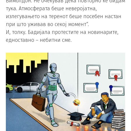
Вимблдон. Не очекував дека повторно ќе бидам
тука. Атмосферата беше неверојатна,
излегувањето на теренот беше посебен настан
при што уживав во секој момент“.
И, толку. Бадијала протестите на новинарите,
едноставно – небитни сме.