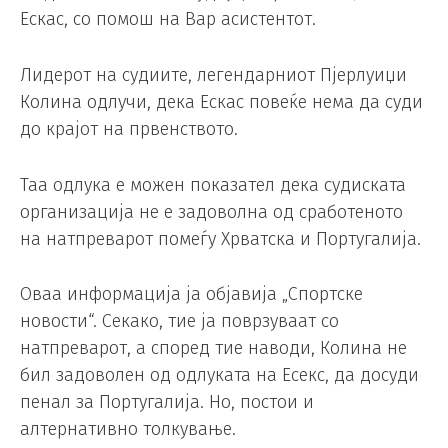
Ескас, со помош на Вар асистентот.
Лидерот на судиите, легендарниот Пјерлуиџи
Колина одлучи, дека Ескас повеќе нема да суди
до крајот на првенството.
Таа одлука е можен показател дека судиската
организација не е задоволна од сработеното
на натпреварот помеѓу Хрватска и Португалија.
Оваа информација ја објавија „Спортске
новости“. Секако, тие ја поврзуваат со
натпреварот, а според тие наводи, Колина не
бил задоволен од одлуката на Есекс, да досуди
пенал за Португалија. Но, постои и
алтернативно толкување.