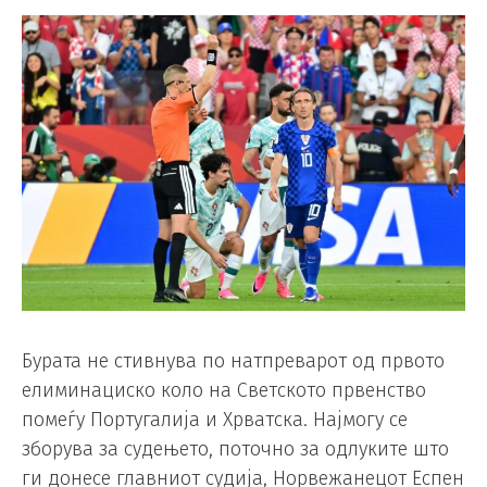
Бурата не стивнува по натпреварот од првото
елиминациско коло на Светското првенство
помеѓу Португалија и Хрватска. Најмогу се
зборува за судењето, поточно за одлуките што
ги донесе главниот судија, Норвежанецот Еспен