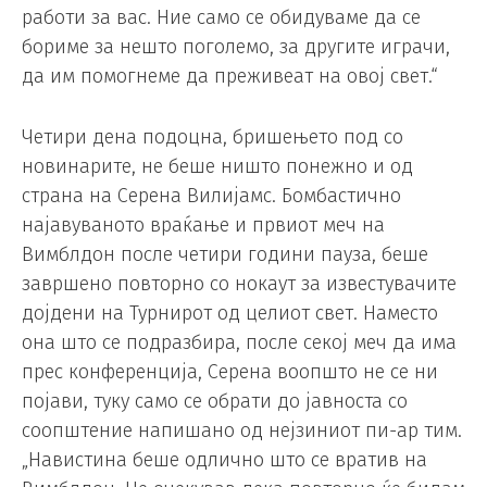
работи за вас. Ние само се обидуваме да се
бориме за нешто поголемо, за другите играчи,
да им помогнеме да преживеат на овој свет.“
Четири дена подоцна, бришењето под со
новинарите, не беше ништо понежно и од
страна на Серена Вилијамс. Бомбастично
најавуваното враќање и првиот меч на
Вимблдон после четири години пауза, беше
завршено повторно со нокаут за известувачите
дојдени на Турнирот од целиот свет. Наместо
она што се подразбира, после секој меч да има
прес конференција, Серена воопшто не се ни
појави, туку само се обрати до јавноста со
соопштение напишано од нејзиниот пи-ар тим.
„Навистина беше одлично што се вратив на