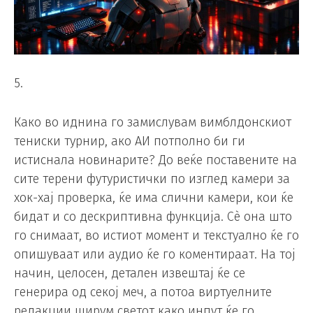
5.
Како во иднина го замислувам вимблдонскиот
тениски турнир, ако АИ потполно би ги
истиснала новинарите? До веќе поставените на
сите терени футуристички по изглед камери за
хок-хај проверка, ќе има слични камери, кои ќе
бидат и со дескриптивна функција. Сè она што
го снимаат, во истиот момент и текстуално ќе го
опишуваат или аудио ќе го коментираат. На тој
начин, целосен, детален извештај ќе се
генерира од секој меч, а потоа виртуелните
редакции ширум светот како инпут ќе го