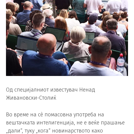
Од специјалниот известувач Ненад
Живановски-Столиќ
Во време на сè помасовна употреба на
вештачката интелигенција, не е веќе прашање
„дали“, туку „кога“ новинарството како