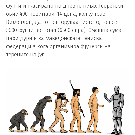
фунти инкасирани на дневно ниво. Теоретски,
овие 400 новинари, 14 дена, колку трае
Вимблдон, да го повторуваат истото, тоа се
5600 фунти во тотал (6500 евра). Смешна сума
пари дури и за македонската тениска
федерација кога организира фјучерси на
терените на Југ.