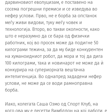
дарвиновиот еволуцизам, е поставено на
сосема погрешни премиси и се изведува во
нефер услови. Прво, не е борба за опстанок
меѓу живи видови, туку меѓу човек и
технологија. Второ, во такви околности, како
што е неразумно да се бара од физички
работник, кој во просек може да подигне 50
килограми тежина, за да му биде конкурентен
на хуманоидниот робот, да мора и тој да дига
100 килограми, така и новинарот не може да ѝ
конкурира на супериорната вештачка
интелигенција. Во однапред зададени нефер
услови, не може да се води рамноправна
борба.
Иако, колегата Саша Озмо од Спорт Клуб, на
кого ова му е десетти Вимблдон на кој работи, е