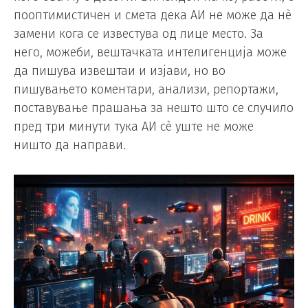
пооптимистичен и смета дека АИ не може да нè
замени кога се известува од лице место. За
него, можеби, вештачката интелигенција може
да пишува извештаи и изјави, но во
пишувањето коментари, анализи, репортажи,
поставување прашања за нешто што се случило
пред три минути тука АИ сè уште не може
ништо да направи.