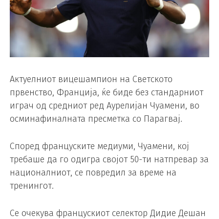
Актуелниот вицешампион на Светското
првенство, Франција, ќе биде без стандарниот
играч од средниот ред Аурелијан Чуамени, во
осминафиналната пресметка со Парагвај.
Според француските медиуми, Чуамени, кој
требаше да го одигра својот 50-ти натпревар за
националниот, се повредил за време на
тренингот.
Се очекува францускиот селектор Дидие Дешан