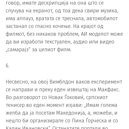
говор, имате дескрипција на она што се
случува на екранот, од тоа дека свири музика,
има аплауз, вратата се треснала, автомобилот
застанал со гласно кочење. На крајот од
филмот, без никаков проблем, АИ моделот може
да ви изработи текстуален, аудио или видео
„самарајз“ за целиот филм.
6.
Несвесно, на овој Вимблдон ваков експеримент
се направи и преку еден извештај на Макфакс.
Во разговорот со Новак Ѓоковиќ, српскиот
тенисер во еден момент изјави: „Имам голема
желба да ја посетам Македонија, а, можеби, и
нешто би организирале со Лина Ѓорческа и со
Калин Ивановски“. Останатите портали во