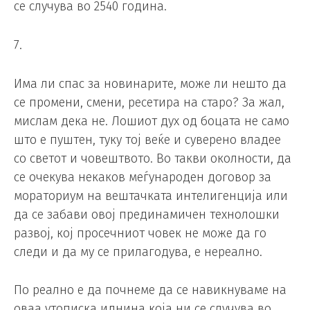
се случува во 2540 година.
7.
Има ли спас за новинарите, може ли нешто да
се промени, смени, ресетира на старо? За жал,
мислам дека не. Лошиот дух од боцата не само
што е пуштен, туку тој веќе и суверено владее
со светот и човештвото. Во такви околности, да
се очекува некаков меѓународен договор за
мораториум на вештачката интелигенција или
да се забави овој прединамичен технолошки
развој, кој просечниот човек не може да го
следи и да му се прилагодува, е нереално.
По реално е да почнеме да се навикнуваме на
оваа утописка иднина која ни се случува во