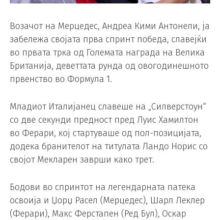
Возачот на Мерцедес, Андреа Кими Антонели, ја
забележа својата прва спринт победа, славејќи
во првата трка од Големата награда на Велика
Британија, деветтата рунда од овогодинешното
првенство во Формула 1.
Младиот Италијанец славеше на „Силверстоун“
со две секунди предност пред Луис Хамилтон
во Ферари, кој стартуваше од пол-позицијата,
додека бранителот на титулата Ландо Норис со
својот Мекларен заврши како трет.
Бодови во спринтот на легендарната патека
освоија и Џорџ Расел (Мерцедес), Шарл Леклер
(Ферари), Макс Ферстапен (Ред Бул), Оскар