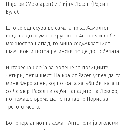
Пајстри (Мекларен) и Лијам Лосон (Рејсинг
Булс).
Што се однесува до самата трка, Хамилтон
водеше до осумиот круг, кога Антонели доби
можност за напад, го мина седумкратниот
шампион и потоа рутински дојде до победата.
Интересна борба за водеше за позициите
четири, пет и шест. На крајот Расел успеа да го
мине Ферстапен, кој потоа ја загуби битката и
со Леклер. Расел ги одби нападите на Леклер,
но немаше време да го нападне Норис за
третото место.
Во генерланиот пласман Антонели ја зголеми