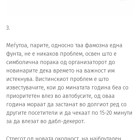
3.
Меѓутоа, парите, односно таа фамозна една
фунта, не е никаков проблем, освен што е
симболична порака од организаторот до
новинарите дека времето на важност им
истекнува. Вистинскиот проблем е што
известувачите, кои до минатата година беа со
приоритетен влез во автобусите, од оваа
година мораат да застанат во долгиот ред со
другите посетители и да чекаат по 15-20 минути
за да влезат во дабл-декерот.
Стресот од новата околност, на најбрутален