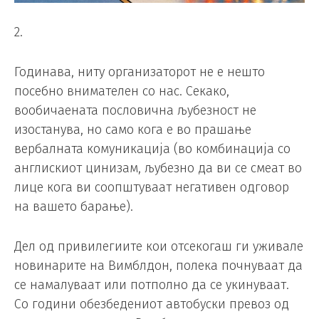
2.
Годинава, ниту организаторот не е нешто
посебно внимателен со нас. Секако,
вообичаената пословична љубезност не
изостанува, но само кога е во прашање
вербалната комуникација (во комбинација со
англискиот цинизам, љубезно да ви се смеат во
лице кога ви соопштуваат негативен одговор
на вашето барање).
Дел од привилегиите кои отсекогаш ги уживале
новинарите на Вимблдон, полека почнуваат да
се намалуваат или потполно да се укинуваат.
Со години обезбедениот автобуски превоз од