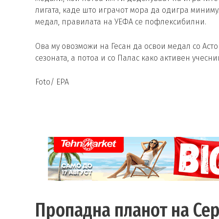
лигата, каде што играчот мора да одигра миниму
медал, правилата на УЕФА се пофлексибилни.
Ова му овозможи на Гесан да освои медал со Аст
сезоната, а потоа и со Палас како активен учесн
Foto/ EPA
Пропадна планот на Сер