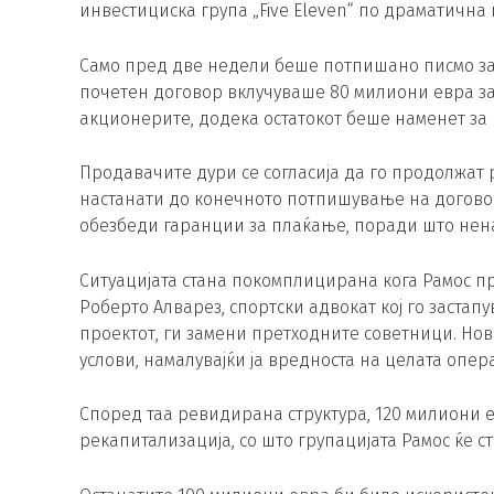
инвестициска група „Five Eleven“ по драматична
Само пред две недели беше потпишано писмо за
почетен договор вклучуваше 80 милиони евра за
акционерите, додека остатокот беше наменет за
Продавачите дури се согласија да го продолжат р
настанати до конечното потпишување на договор
обезбеди гаранции за плаќање, поради што нена
Ситуацијата стана покомплицирана кога Рамос пр
Роберто Алварез, спортски адвокат кој го застап
проектот, ги замени претходните советници. Н
услови, намалувајќи ја вредноста на целата опер
Според таа ревидирана структура, 120 милиони 
рекапитализација, со што групацијата Рамос ќе с