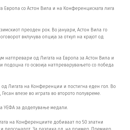
а Европа со Астон Вила и на Конференциската лига
зимскиот преоден рок. Во јануари, Астон Вила го
оговорот вклучува опција за откуп на крајот од
ум натпревари од Лигата на Европа за Астон Вила и
и подоцна го освоија натпреварувањето со победа
и од Лигата на Конференции и постигна еден гол. Во
 Гесан влезе во играта во второто полувреме.
на УЕФА за доделување медали.
гата на Конференциите добиваат по 50 златни
 и персоналот. За разлика од, на пример, Премиер