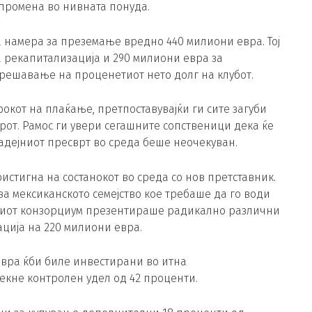
 промена во нивната понуда.
 намера за преземање вредно 440 милиони евра. Тој
 рекапитализација и 290 милиони евра за
 решавање на проценетиот нето долг на клубот.
окот на плаќање, претпоставувајќи ги сите загуби
от. Рамос ги увери сегашните сопственици дека ќе
дејниот пресврт во среда беше неочекуван.
истигна на состанокот во среда со нов претставник.
ува мексиканското семејство кое требаше да го води
овиот конзорциум презентираше радикално различни
ација на 220 милиони евра.
евра ќби биле инвестирани во итна
текне контролен удел од 42 проценти.