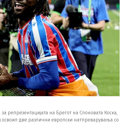
а за репрезентацијата на Брегот на Слоновата Коска,
ој освоил две различни европски натпреварувања со