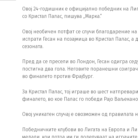
Овој 24-годишник е официјално победник на Лиг
со Кристал Палас, пишува „Марка.“
Овој необичен потфат се случи благодарение на 
испрати Гесан на позајмица во Кристал Палас, а д
сезоната.
Пред да се пресели во Лондон, Гесан одигра сед
постигна два гола. Неговите поранешни соиграч
во финалето против Фрајбург.
За Кристал Палас, тој играше во шест натпревар
финалето, во кое Палас го победи Рајо Ваљекано,
Овој уникатен случај е овозможен од правилата 
Победничките клубови во Лигата на Европа и Ли
медали, кои потоа им ги доделуваат на играчите