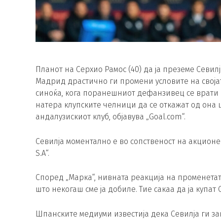
Планот на Серхио Рамос (40) да ја преземе Севи
Мадрид драстично ги промени условите на свој
синоќа, кога поранешниот дефанзивец се врати 
натера клупските челници да се откажат од она
андалузискиот клуб, објавува „Goal.com“.
Севилја моментално е во сопственост на акционер
S.A“.
Според „Марка“, нивната реакција на променетат
што некогаш сме ја добиле. Тие сакаа да ја купат
Шпанските медиуми известија дека Севилја ги з