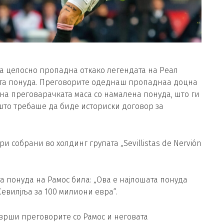
лја целосно пропадна откако легендата на Реал
ата понуда. Преговорите одеднаш пропаднаа доцна
на преговарачката маса со намалена понуда, што ги
 што требаше да биде историски договор за
и собрани во холдинг групата „Sevillistas de Nervión
а понуда на Рамос била: „Ова е најлошата понуда
 Севилјља за 100 милиони евра“.
аврши преговорите со Рамос и неговата