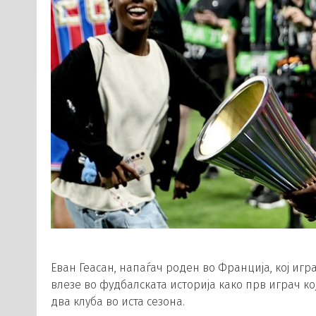
Еван Геасан, напаѓач роден во Франција, кој игр
влезе во фудбалската историја како прв играч к
два клуба во иста сезона.