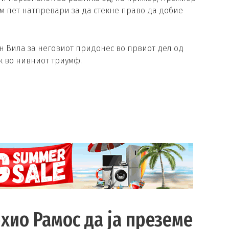
м пет натпревари за да стекне право да добие
он Вила за неговиот придонес во првиот дел од
ик во нивниот триумф.
хио Рамос да ја преземе