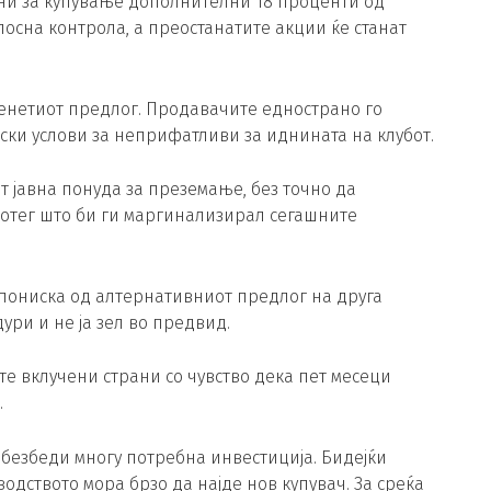
ени за купување дополнителни 18 проценти од
осна контрола, а преостанатите акции ќе станат
енетиот предлог. Продавачите еднострано го
ски услови за неприфатливи за иднината на клубот.
 јавна понуда за преземање, без точно да
потег што би ги маргинализирал сегашните
 пониска од алтернативниот предлог на друга
ури и не ја зел во предвид.
те вклучени страни со чувство дека пет месеци
.
а обезбеди многу потребна инвестиција. Бидејќи
одството мора брзо да најде нов купувач. За среќа