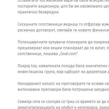
Останатите 100 милиони евра би биле искорист
постојните акционери, што би им овозможило цел
практично безвредни.
Сегашните сопственици веднаш го отфрлија изм
раскинаа договорот, сметајќи ги новите финанси
Потенцијалните купувачи планирале да покренат
прецизираат кои акции планираат да ги купат, 
сопственици, пишива „Goal.com“.
Покрај тоа, намалената понуда била значително
инвестициска група, која одборот на директори д
Ненадејниот колапс на преговорите ги остави си
интензивни преговори биле потрошени залудно
Севилја сега се соочува со трка со времето за д
рекапитализацијата на клубот е неопходна, раков