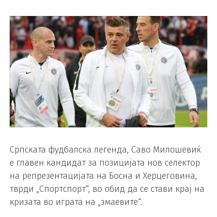
Српската фудбалска легенда, Саво Милошевиќ
е главен кандидат за позицијата нов селектор
на репрезентацијата на Босна и Херцеговина,
тврди „Спортспорт“, во обид да се стави крај на
кризата во играта на „змаевите“.