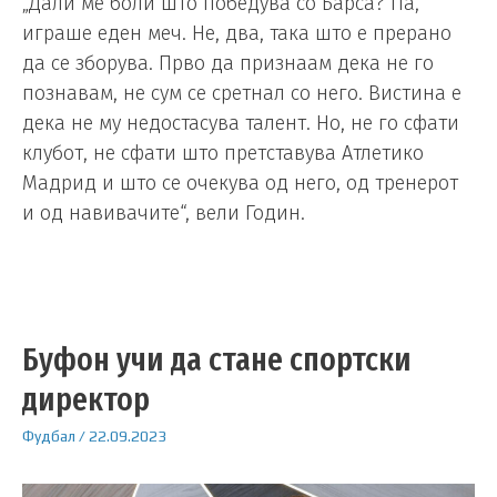
„Дали ме боли што победува со Барса? Па,
играше еден меч. Не, два, така што е прерано
да се зборува. Прво да признаам дека не го
познавам, не сум се сретнал со него. Вистина е
дека не му недостасува талент. Но, не го сфати
клубот, не сфати што претставува Атлетико
Мадрид и што се очекува од него, од тренерот
и од навивачите“, вели Годин.
Буфон учи да стане спортски
директор
Фудбал
/
22.09.2023