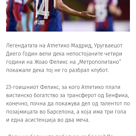
Легендатата на Атлетико Мадрид, Уругваецот
Диего Годин вели дека непостојаните четири
години на Жоао Феликс на „Метрополитано“
покажале дека тој не го разбрал клубот.
23-гоишниот Феликс, за кого Атлетико плати
вистинско богатство за трансферот од Бенфика,
конечно, почна да покажува дел од талентот по
позајмицата во Барселона, а која има три гола
и една асистенција во два меча.