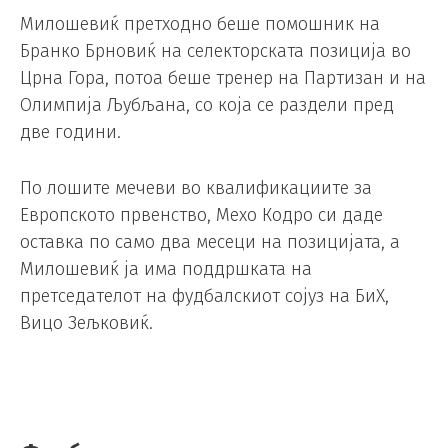
Милошевиќ претходно беше помошник на
Бранко Брновиќ на селекторската позиција во
Црна Гора, потоа беше тренер на Партизан и на
Олимпија Љубљана, со која се раздели пред
две години.
По лошите мечеви во квалификациите за
Европското првенство, Мехо Кодро си даде
оставка по само два месеци на позицијата, а
Милошевиќ ја има поддршката на
претседателот на фудбалскиот сојуз на БиХ,
Вицо Зељковиќ.