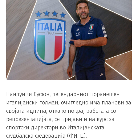
Џанлуиџи Буфон, легендарниот поранешен
италијански голман, очигледно има планови за
својата иднина, откако покрај работата со
репрезентацијата, се пријави и на курс за
спортски директори во Италијанската
фудбалска федерација (ФИГЦ).