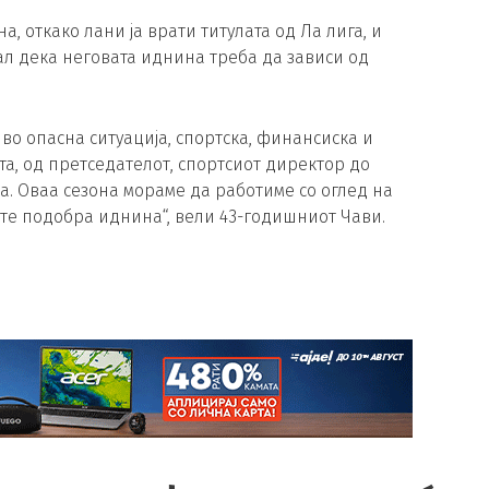
а, откако лани ја врати титулата од Ла лига, и
ал дека неговата иднина треба да зависи од
 во опасна ситуација, спортска, финансиска и
та, од претседателот, спортсиот директор до
ба. Оваа сезона мораме да работиме со оглед на
уште подобра иднина“, вели 43-годишниот Чави.