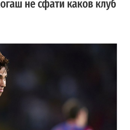
огаш не сфати каков клуб