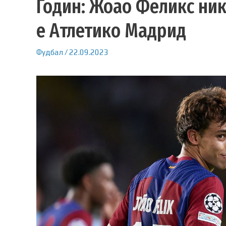
Годин: Жоао Феликс ник
е Атлетико Мадрид
Фудбал
/
22.09.2023