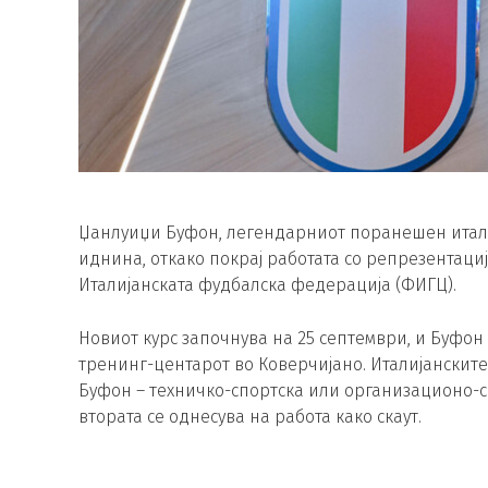
Џанлуиџи Буфон, легендарниот поранешен италиј
иднина, откако покрај работата со репрезентациј
Италијанската фудбалска федерација (ФИГЦ).
Новиот курс започнува на 25 септември, и Буфон 
тренинг-центарот во Коверчијано. Италијанските
Буфон – техничко-спортска или организационо-сп
втората се однесува на работа како скаут.