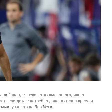
 Чави Ернандез веќе потпишал едногодишно
рот вели дека е потребно дополнително време и
о заминувањето на Лео Меси.