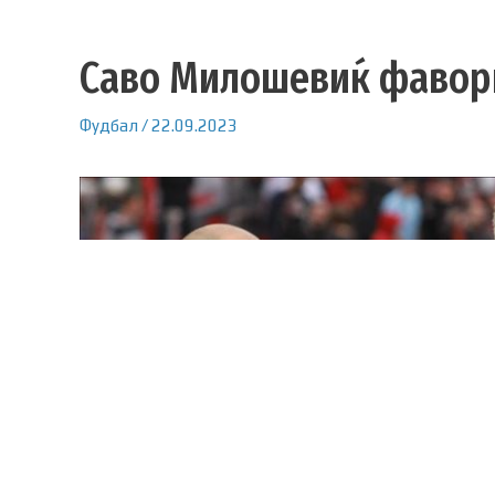
Саво Милошевиќ фавори
Фудбал
/
22.09.2023