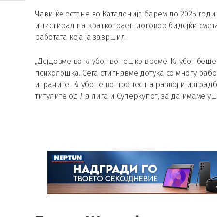
Чави ќе остане во Каталонија барем до 2025 годин
инистирал на краткотраен договор бидејќи смет
работата која ја завршил.
„Дојдовме во клубот во тешко време. Клубот беше
психолошка. Сега стигнавме дотука со многу рабо
играчите. Клубот е во процес на развој и изград
титулите од Ла лига и Суперкупот, за да имаме 