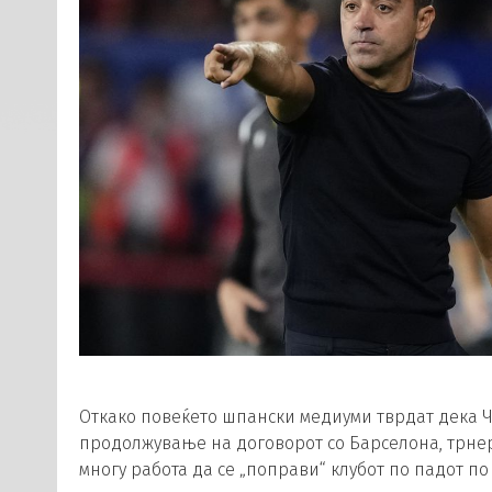
Откако повеќето шпански медиуми тврдат дека
продолжување на договорот со Барселона, трне
многу работа да се „поправи“ клубот по падот п