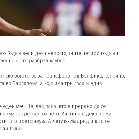
его Годин вели дека непостојаните четири години
а тој не го разбрал клубот.
тинско богатство за трансферот од Бенфика, конечно,
а во Барселона, а која има три гола и една
 еден меч. Не, два, така што е прерано да се
е сум се сретнал со него. Вистина е дека не му
сфати што претставува Атлетико Мадрид и што се
вели Годин.