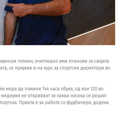
ански голман, очигледно има планови за својата
ата, се пријави и на курс за спортски директори во
ќе мора да помине 144 часа обука, од кои 120 во
 медиуми не откриваат за каква насока се решил
ортска. Првата е за работа со фудбалери, додека