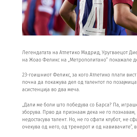
Легендатата на Атлетико Мадрид, Уругваецот Ди
на Жоао Феликс на „Метрополитано“ покажале дек
23-гоишниот Феликс, за кого Атлетико плати вис
почна да покажува дел од талентот по позајмицат
асистенција во два меча.
„Дали ме боли што победува со Барса? Па, играше
зборува. Прво да признаам дека не го познавам, н
недостасува талент. Но, не го сфати клубот, не 
очекува од него, од тренерот и од навивачите“, 