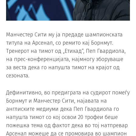
Манчестер Сити му ја предаде шампионската
титула на Арсенал, со ремито кај Борнмут.
Тренерот на тимот од „Етихад“, Пеп Гвардиола,
на прес-конференцијата, најмногу зборуваше
за веста дека го напушта тимот на крајот од
сезоната.
Дефинитивно, во предиграта на судирот помеѓу
Борнмут и Манчестер Сити, најавата на
англиските медиуми дека Пеп Гвардиола го
напушта тимот со кој освои 20 трофеи беше
пожешка тема од фактот дека во тој натпревар
Арсенал можеше да се промовира во шампион