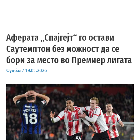
Аферата „Спајгејт“ го остави
Саутемптон без можност да се
бори за место во Премиер лигата
Фудбал
/
19.05.2026