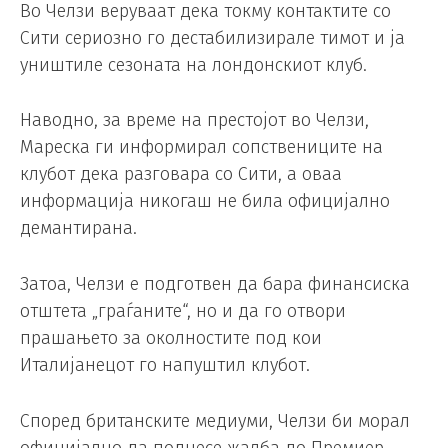
Во Челзи веруваат дека токму контактите со
Сити сериозно го дестабилизирале тимот и ја
уништиле сезоната на лондонскиот клуб.
Наводно, за време на престојот во Челзи,
Мареска ги информирал сопствениците на
клубот дека разговара со Сити, а оваа
информација никогаш не била официјално
демантирана.
Затоа, Челзи е подготвен да бара финансиска
отштета „граѓаните“, но и да го отвори
прашањето за околностите под кои
Италијанецот го напуштил клубот.
Според британските медиуми, Челзи би морал