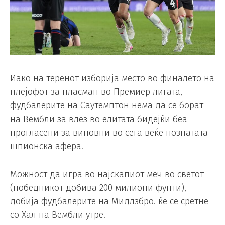
Иако на теренот изборија место во финалето на
плејофот за пласман во Премиер лигата,
фудбалерите на Саутемптон нема да се борат
на Вембли за влез во елитата бидејќи беа
прогласени за виновни во сега веќе познатата
шпионска афера.
Можност да игра во најскапиот меч во светот
(победникот добива 200 милиони фунти),
добија фудбалерите на Мидлзбро. ќе се сретне
со Хал на Вембли утре.