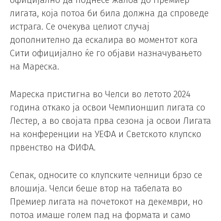
официјално да поднесе жалба до Премиер
лигата, која потоа би била должна да спроведе
истрага. Се очекува целиот случај
дополнително да ескалира во моментот кога
Сити официјално ќе го објави назначувањето
на Мареска.
Мареска пристигна во Челси во летото 2024
година откако ја освои Чемпионшип лигата со
Лестер, а во својата прва сезона ја освои Лигата
на конференции на УЕФА и Светското клупско
првенство на ФИФА.
Сепак, односите со клупските челници брзо се
влошија. Челси беше втор на табелата во
Премиер лигата на почетокот на декември, но
потоа имаше голем пад на формата и само