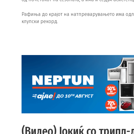
Рафиња до крајот на натпреварувањето има одли
клупски рекорд.
(Видео) Јокиќ со трипл-