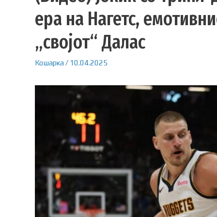
ера на Нагетс, емотивн
„својот“ Далас
Кошарка
/
10.04.2025