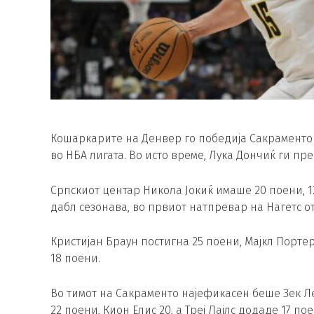
Кошаркарите на Денвер го победија Сакраменто с
во НБА лигата. Во исто време, Лука Дончиќ ги пре
Српскиот центар Никола Јокиќ имаше 20 поени, 12
дабл сезонава, во првиот натпревар на Нагетс о
Кристијан Браун постигна 25 поени, Мајкл Портер
18 поени.
Во тимот на Сакраменто најефикасен беше Зек Ле
22 поени, Кион Елис 20, а Треј Лајлс додаде 17 по