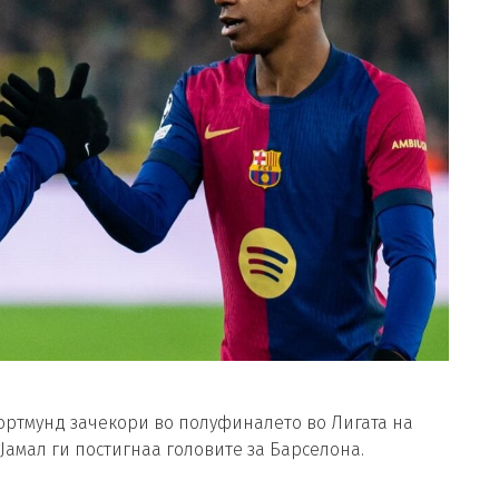
ортмунд зачекори во полуфиналето во Лигата на
Јамал ги постигнаа головите за Барселона.