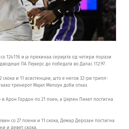
о 124:116 и ја прекинаа серијата од четири порази
дводеше ЛА Лејкерс до победата во Далас 112:97.
 скока и 11 асистенции, што е негов 32-ри трипл-
ткако тренерот Мајкл Мелоун доби отказ.
 и Арон Гордон по 21 поен, а Џејлен Пикет постигна
вин со 27 поени и 11 скока, Демар Дерозан постигна
ени и девет скока.