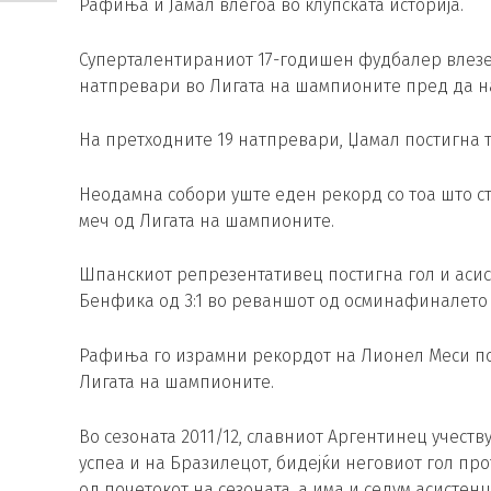
Рафиња и Јамал влегоа во клупската историја.
Суперталентираниот 17-годишен фудбалер влезе 
натпревари во Лигата на шампионите пред да н
На претходните 19 натпревари, Џамал постигна 
Неодамна собори уште еден рекорд со тоа што ст
меч од Лигата на шампионите.
Шпанскиот репрезентативец постигна гол и аси
Бенфика од 3:1 во реваншот од осминафиналето н
Рафиња го израмни рекордот на Лионел Меси по 
Лигата на шампионите.
Во сезоната 2011/12, славниот Аргентинец учеству
успеа и на Бразилецот, бидејќи неговиот гол пр
од почетокот на сезоната, а има и седум асистенц