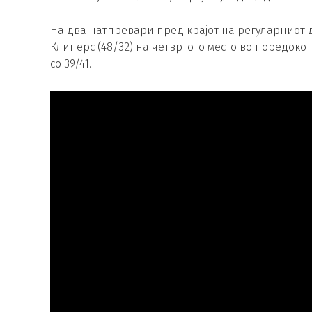
На два натпревари пред крајот на регуларниот д
Клиперс (48/32) на четвртото место во поредоко
со 39/41.