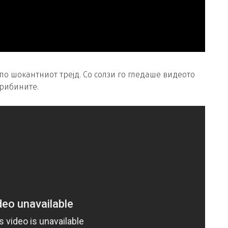
по шокантниот трејд. Со солзи го гледаше видеото
трибините.