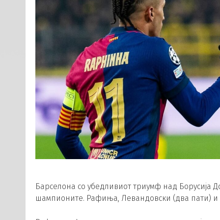
Барселона со убедливиот триумф над Борусија Д
шампионите. Рафиња, Левандовски (два пати) и 