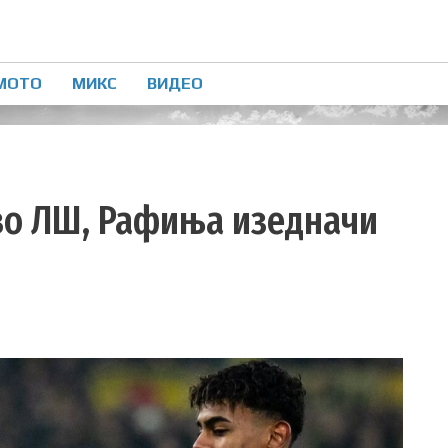
МОТО
МИКС
ВИДЕО
 во ЛШ, Рафиња изедначи