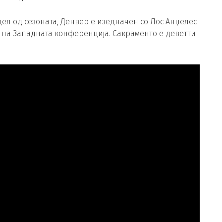
ел од сезоната, Денвер е изедначен со Лос Анџелес
т на Западната конференција. Сакраменто е деветти