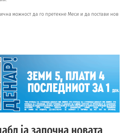
чна можност да го претекне Меси и да постави нов
дабл ја започна новата