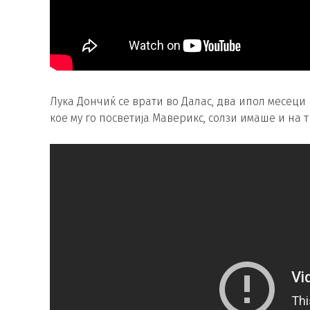
Лука Дончиќ се врати во Далас, два ипол месеци 
кое му го посветија Маверикс, солзи имаше и на 