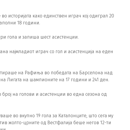
во историјата како единствен играч кој одиграл 20
аполни 18 години.
три гола и запиша шест асистенции.
ана најмладиот играч со гол и асистенција на еден
стираше на Рафиња во победата на Барселона над
а Лигата на шампионите на 17 години и 241 ден.
број на голови и асистенции во една сезона од
ваше во вкупно 19 гола за Каталонците, што сега му
отив жолто-црните од Вестфалија беше негов 12-ти
ии.