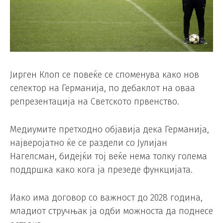
Јирген Клоп се повеќе се споменува како нов
селектор на Германија, по дебаклот на оваа
репрезентација на Светското првенство.
Медиумите претходно објавија дека Германија,
најверојатно ќе се раздели со Јулијан
Нагелсман, бидејќи тој веќе нема толку голема
поддршка како кога ја презеде функцијата.
Иако има договор со важност до 2028 година,
младиот стручњак ја одби можноста да поднесе