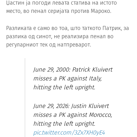
Џастин ја погоди левата статива на истото
место, во пенал серијата против Мароко.
Разликата е само во тоа, што таткото Патрик, за
разлика од синот, не реализира пенал во
регуларниот тек од натпреварот.
June 29, 2000: Patrick Kluivert
misses a PK against Italy,
hitting the left upright.
June 29, 2026: Justin Kluivert
misses a PK against Morocco,
hitting the left upright.
pic.twitter.com/3Zx7XH0yE4