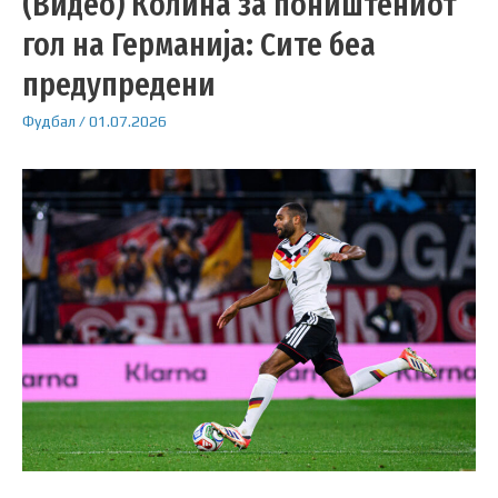
(Видео) Колина за поништениот
гол на Германија: Сите беа
предупредени
Фудбал
/
01.07.2026