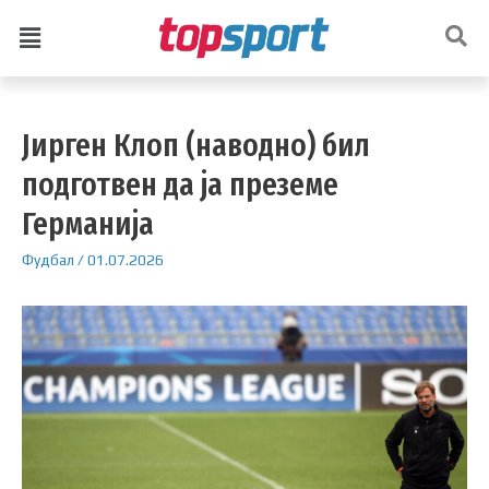
Јирген Клоп (наводно) бил
подготвен да ја преземе
Германија
Фудбал
/
01.07.2026