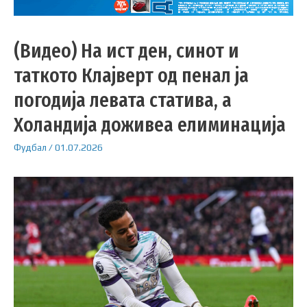
(Видео) На ист ден, синот и
таткото Клајверт од пенал ја
погодија левата статива, а
Холандија доживеа елиминација
Фудбал
/
01.07.2026