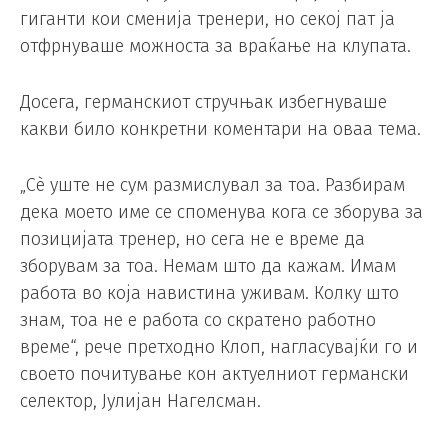
гиганти кои сменија тренери, но секој пат ја
отфрнуваше можноста за враќање на клупата.
Досега, германскиот стручњак избегнуваше
какви било конкретни коментари на оваа тема.
„Сè уште не сум размислувал за тоа. Разбирам
дека моето име се споменува кога се зборува за
позицијата тренер, но сега не е време да
зборувам за тоа. Немам што да кажам. Имам
работа во која навистина уживам. Колку што
знам, тоа не е работа со скратено работно
време“, рече претходно Клоп, нагласувајќи го и
своето почитување кон актуелниот германски
селектор, Јулијан Нагелсман.