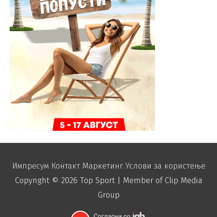
Импресум
Контакт
Маркетинг
Услови за користење
Copyright © 2026
Top Sport
| Member of Clip Media
Group