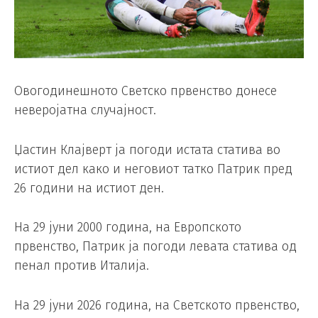
Овогодинешното Светско првенство донесе
неверојатна случајност.
Џастин Клајверт ја погоди истата статива во
истиот дел како и неговиот татко Патрик пред
26 години на истиот ден.
На 29 јуни 2000 година, на Европското
првенство, Патрик ја погоди левата статива од
пенал против Италија.
На 29 јуни 2026 година, на Светското првенство,