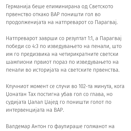
Германија беше елиминирана од Светското
првенство откако ВАР поништи гол во
продолженијата на натпреварот со Парагвај.
Натпреварот заврши со резултат 1:1, а Парагвај
победи со 4:3 по изведувањето на пенали, што
им го предизвика на четирикратните светски
шампиони првиот пораз по изведувањето на
пенали во историјата на светските првенства.
Клучниот момент се случи во 102-та минута, кога
Џонатан Тах постигна убав гол со глава, но
судијата Џалал Џајед го поништи голот по
интервенцијата на ВАР.
Валдемар Антон го фаулираше голманот на