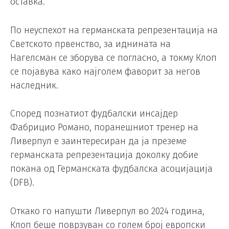
оставка.
По неуспехот на германската репрезентација на
Светското првенство, за иднината на
Нагелсман се зборува се погласно, а токму Клоп
се појавува како најголем фаворит за негов
наследник.
Според познатиот фудбалски инсајдер
Фабрицио Романо, поранешниот тренер на
Ливерпул е заинтересиран да ја преземе
германската репрезентација доколку добие
покана од Германската фудбалска асоцијација
(DFB).
Откако го напушти Ливерпул во 2024 година,
Клоп беше поврзуван со голем број европски